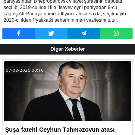
partiyasından Dnepropetrovsk vilayət şurasının deputatı
seçilib. 2019-cu ildə Hilal İsayev eyni partiyadan 9-cu
çağırış Ali Radaya namizədliyini irəli sürsə də, seçilməyib.
2020-ci ildən Pyatixatki şəhərinin meri vəzifəsini tutur.
Digər Xəbərlər
07-08-2026 00:16
Şuşa fatehi Ceyhun Təhməzovun atası