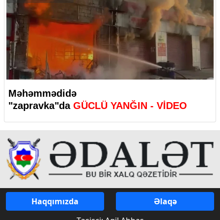
Məhəmmədidə
"zapravka"da
GÜCLÜ YANĞIN - VİDEO
Haqqımızda
Əlaqə