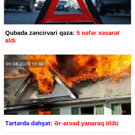
Qubada zəncirvari qəza:
5 nəfər xəsarət
aldı
06-08-2026 10:40
Tərtərdə dəhşət:
Ər-arvad yanaraq öldü