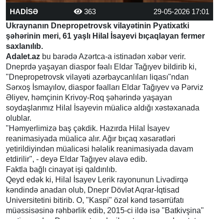
HADİSƏ
363
29-05-2026 17:01
Ukraynanın Dnepropetrovsk vilayətinin Pyatixatki
şəhərinin meri, 61 yaşlı Hilal İsayevi bıçaqlayan fermer
saxlanılıb.
Adalet.az
bu barədə Azərtca-a istinadən xəbər verir.
Dneprdə yaşayan diaspor fəalı Eldar Tağıyev bildirib ki,
"Dnepropetrovsk vilayəti azərbaycanlıları liqası"ndan
Sərxoş İsmayılov, diaspor fəalları Eldar Tağıyev və Pərviz
Əliyev, həmçinin Krivoy-Roq şəhərində yaşayan
soydaşlarımız Hilal İsayevin müalicə aldığı xəstəxanada
olublar.
"Həmyerlimizə baş çəkdik. Hazırda Hilal İsayev
reanimasiyada müalicə alır. Ağır bıçaq xəsarətləri
yetirildiyindən müalicəsi hələlik reanimasiyada davam
etdirilir", - deyə Eldar Tağıyev əlavə edib.
Faktla bağlı cinayət işi qaldırılıb.
Qeyd edək ki, Hilal İsayev Lerik rayonunun Livədirqə
kəndində anadan olub, Dnepr Dövlət Aqrar-İqtisad
Universitetini bitirib. O, "Kaspi" özəl kənd təsərrüfatı
müəssisəsinə rəhbərlik edib, 2015-ci ildə isə "Batkivşina"