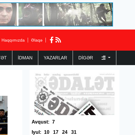
Haqqımızda
Əlaqə
YƏT
İDMAN
YAZARLAR
DIGƏR
Avqust:
7
Iyul:
10
17
24
31