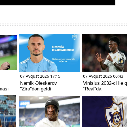
07 Avqust 2026 17:15
07 Avqust 2026 00:43
Namik Ələskərov
Vinisius 2032-ci ilə 
ması
"Zirə"dən getdi
“Real”da