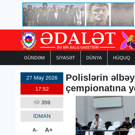
GÜNDƏM
SİYASƏT
DÜNYA
HÜQUQ
Polislərin əlbə
27 May 2026
çempionatına y
17:52
359
İDMAN
A+
A-