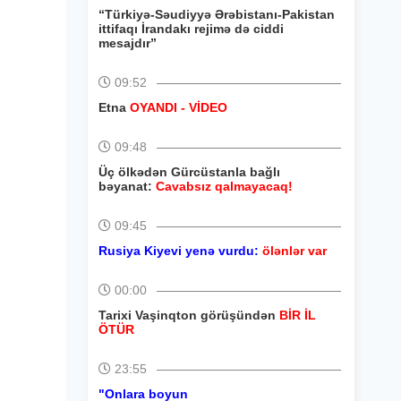
“Türkiyə-Səudiyyə Ərəbistanı-Pakistan
ittifaqı İrandakı rejimə də ciddi
mesajdır”
09:52
Etna
OYANDI - VİDEO
09:48
Üç ölkədən Gürcüstanla bağlı
bəyanat:
Cavabsız qalmayacaq!
09:45
Rusiya Kiyevi yenə vurdu:
ölənlər var
00:00
Tarixi Vaşinqton görüşündən
BİR İL
ÖTÜR
23:55
"Onlara boyun