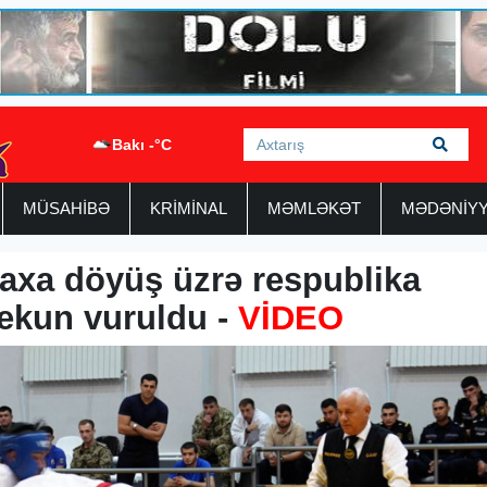
Bakı -°C
MÜSAHİBƏ
KRİMİNAL
MƏMLƏKƏT
MƏDƏNİY
yaxa döyüş üzrə respublika
ekun vuruldu -
VİDEO