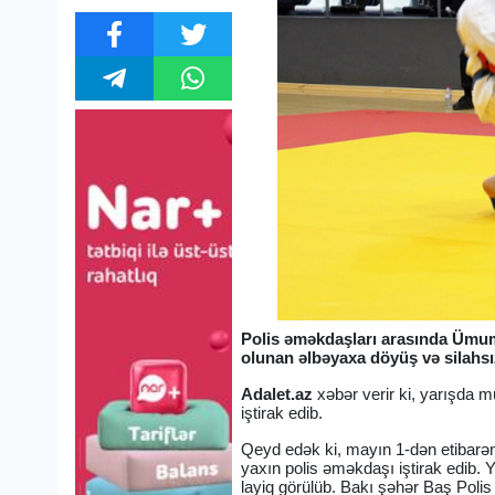
Polis əməkdaşları arasında Ümum
olunan əlbəyaxa döyüş və silahs
Adalet.az
xəbər verir ki, yarışda 
iştirak edib.
Qeyd edək ki, mayın 1-dən etibarən
yaxın polis əməkdaşı iştirak edib. 
layiq görülüb. Bakı şəhər Baş Poli