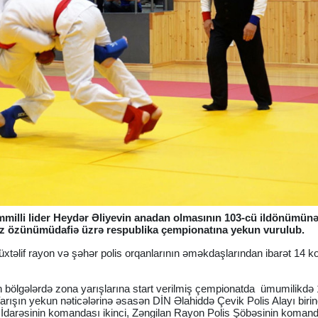
milli lider Heydər Əliyevin anadan olmasının 103-cü ildönümünə
ız özünümüdafiə üzrə respublika çempionatına yekun vurulub.
müxtəlif rayon və şəhər polis orqanlarının əməkdaşlarından ibarət 14
 bölgələrdə zona yarışlarına start verilmiş çempionatda ümumilikdə
Yarışın yekun nəticələrinə əsasən DİN Əlahiddə Çevik Polis Alayı birin
s İdarəsinin komandası ikinci, Zəngilan Rayon Polis Şöbəsinin komand