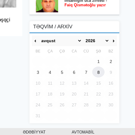
İnsanlığın uca zirvəsi -
Faiq Qismətoğlu yazır
əşqçi
TƏQVİM / ARXİV
BE
ÇA
ÇƏ
CA
CÜ
ŞƏ
BZ
1
2
3
4
5
6
7
8
9
10
11
12
13
14
15
16
17
18
19
20
21
22
23
24
25
26
27
28
29
30
31
ƏDƏBİYYAT
AVTOMABİL