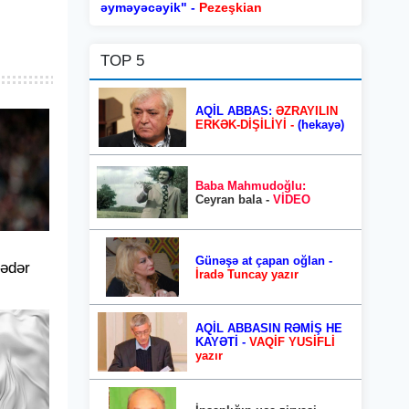
əyməyəcəyik" -
Pezeşkian
TOP 5
AQİL ABBAS:
ƏZRAYILIN
ERKƏK-DİŞİLİYİ -
(hekayə)
Baba Mahmudoğlu:
Ceyran bala -
VİDEO
Günəşə at çapan oğlan -
qədər
İradə Tuncay yazır
AQİL ABBASIN RƏMİŞ HE
KAYƏTİ -
VAQİF YUSİFLİ
yazır