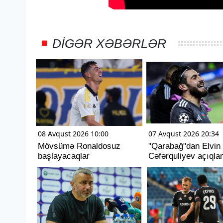
DIGƏR XƏBƏRLƏR
08 Avqust 2026 10:00
07 Avqust 2026 20:34
Mövsümə Ronaldosuz
"Qarabağ"dan Elvin
başlayacaqlar
Cəfərquliyev açıqla