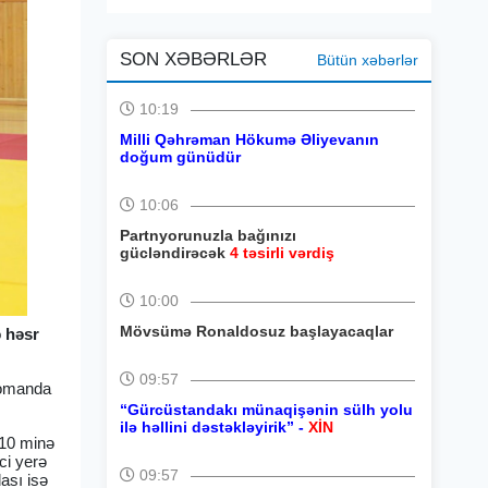
SON XƏBƏRLƏR
Bütün xəbərlər
10:19
Milli Qəhrəman Hökumə Əliyevanın
doğum günüdür
10:06
Partnyorunuzla bağınızı
gücləndirəcək
4 təsirli vərdiş
10:00
Mövsümə Ronaldosuz başlayacaqlar
 həsr
09:57
 komanda
“Gürcüstandakı münaqişənin sülh yolu
ilə həllini dəstəkləyirik” -
XİN
 10 minə
ci yerə
09:57
ası isə