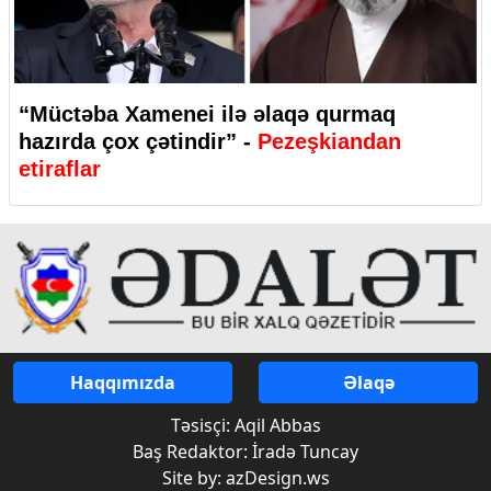
“Müctəba Xamenei ilə əlaqə qurmaq
hazırda çox çətindir” -
Pezeşkiandan
etiraflar
Haqqımızda
Əlaqə
Təsisçi: Aqil Abbas
Baş Redaktor: İradə Tuncay
Site by: azDesign.ws