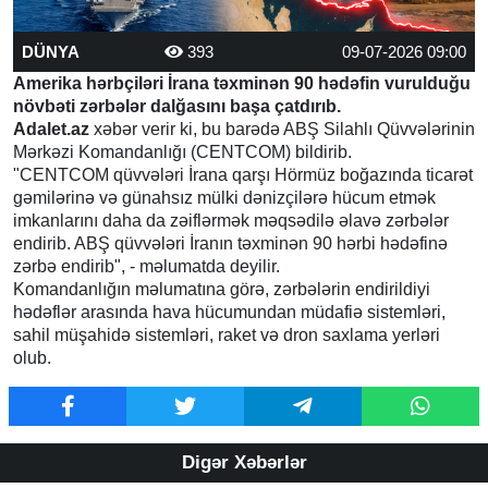
DÜNYA
393
09-07-2026 09:00
Amerika hərbçiləri İrana təxminən 90 hədəfin vurulduğu
növbəti zərbələr dalğasını başa çatdırıb.
Adalet.az
xəbər verir ki, bu barədə ABŞ Silahlı Qüvvələrinin
Mərkəzi Komandanlığı (CENTCOM) bildirib.
"CENTCOM qüvvələri İrana qarşı Hörmüz boğazında ticarət
gəmilərinə və günahsız mülki dənizçilərə hücum etmək
imkanlarını daha da zəiflərmək məqsədilə əlavə zərbələr
endirib. ABŞ qüvvələri İranın təxminən 90 hərbi hədəfinə
zərbə endirib", - məlumatda deyilir.
Komandanlığın məlumatına görə, zərbələrin endirildiyi
hədəflər arasında hava hücumundan müdafiə sistemləri,
sahil müşahidə sistemləri, raket və dron saxlama yerləri
olub.
Digər Xəbərlər