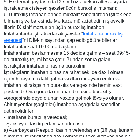
5. Eksternat qaydasında IX sinif üzrə yekun attestasiyada
iştirak etmək istəyən şəxslər üçün buraxılış imtahanı;
6. Buraxılış imtahanlarında müxtəlif səbəblərdən iştirak edə
bilməmiş və barəsində Mərkəzə müraciət edilmiş əvvəlki
illərin IX sinif məzunları üçün buraxılış imtahanı.
İmtahanlarda iştirak edəcək şəxslər “
İmtahana buraxılış
vərəqəsi
”ni DİM-in saytından çap edib götürə bilərlər.
İmtahanlar saat 10:00-da başlanır.
İmtahanların başlanmasına 15 dəqiqə qalmış – saat 09:45-
də buraxılış rejimi başa çatır. Bundan sonra gələn
iştirakçılar imtahan binasına buraxılmır.
İştirakçıların imtahan binasına rahat şəkildə daxil olması
üçün binaya müxtəlif gəlmə vaxtları müəyyən edilib və
imtahan iştirakçısının buraxılış vərəqəsində həmin vaxt
göstərilib. Ona görə də imtahan binasına buraxılış
vərəqəsində qeyd olunan vaxtda gəlmək tövsiyə olunur.
Abituriyentlər (şagirdlər) imtahana aşağıdakı sənədləri
gətirməlidirlər:
- İmtahana buraxılış vərəqəsi;
- Şəxsiyyəti təsdiq edən sənədin əsli:
a) Azərbaycan Respublikasının vətəndaşları (16 yaşı tamam
olmayan iştirakçılar da daxil olmaqla) şəxsiyyət vəsiqəsini;