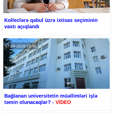
Kolleclərə qəbul üzrə ixtisas seçiminin
vaxtı açıqlandı
07-08-2026 10:46
Bağlanan universitetin müəllimləri işlə
təmin olunacaqlar? -
VİDEO