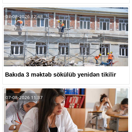
07-08-2026 12:48
Bakıda 3 məktəb sökülüb yenidən tikilir
07-08-2026 11:37