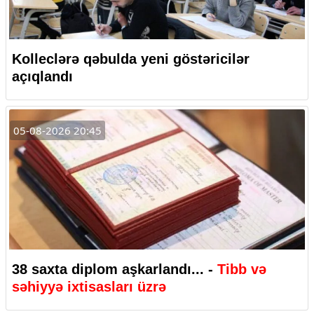
Kolleclərə qəbulda yeni göstəricilər
açıqlandı
05-08-2026 20:45
38 saxta diplom aşkarlandı... -
Tibb və
səhiyyə ixtisasları üzrə