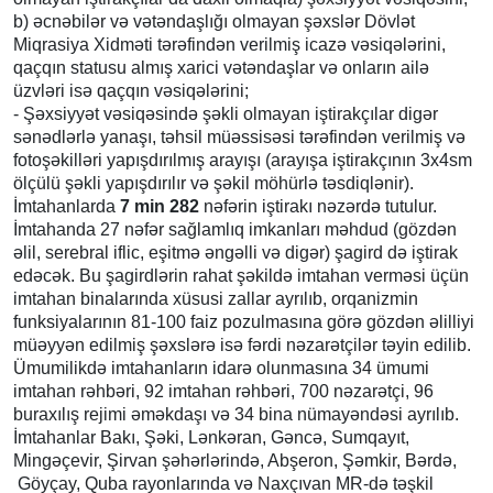
b) əcnəbilər və vətəndaşlığı olmayan şəxslər Dövlət
Miqrasiya Xidməti tərəfindən verilmiş icazə vəsiqələrini,
qaçqın statusu almış xarici vətəndaşlar və onların ailə
üzvləri isə qaçqın vəsiqələrini;
- Şəxsiyyət vəsiqəsində şəkli olmayan iştirakçılar digər
sənədlərlə yanaşı, təhsil müəssisəsi tərəfindən verilmiş və
fotoşəkilləri yapışdırılmış arayışı (arayışa iştirakçının 3x4sm
ölçülü şəkli yapışdırılır və şəkil möhürlə təsdiqlənir).
İmtahanlarda
7 min 282
nəfərin iştirakı nəzərdə tutulur.
İmtahanda 27 nəfər sağlamlıq imkanları məhdud (gözdən
əlil, serebral iflic, eşitmə əngəlli və digər) şagird də iştirak
edəcək. Bu şagirdlərin rahat şəkildə imtahan verməsi üçün
imtahan binalarında xüsusi zallar ayrılıb, orqanizmin
funksiyalarının 81-100 faiz pozulmasına görə gözdən əlilliyi
müəyyən edilmiş şəxslərə isə fərdi nəzarətçilər təyin edilib.
Ümumilikdə imtahanların idarə olunmasına 34 ümumi
imtahan rəhbəri, 92 imtahan rəhbəri, 700 nəzarətçi, 96
buraxılış rejimi əməkdaşı və 34 bina nümayəndəsi ayrılıb.
İmtahanlar Bakı, Şəki, Lənkəran, Gəncə, Sumqayıt,
Mingəçevir, Şirvan şəhərlərində, Abşeron, Şəmkir, Bərdə,
Göyçay, Quba rayonlarında və Naxçıvan MR-də təşkil