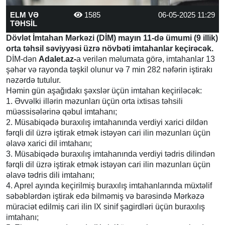
ELM VƏ
1585
06-05-2025 11:29
TƏHSİL
Dövlət İmtahan Mərkəzi (DİM) mayın 11-də ümumi (9 illik)
orta təhsil səviyyəsi üzrə növbəti imtahanlar keçirəcək.
DİM-dən
Adalet.az-
a verilən məlumata görə, imtahanlar 13
şəhər və rayonda təşkil olunur və 7 min 282 nəfərin iştirakı
nəzərdə tutulur.
Həmin gün aşağıdakı şəxslər üçün imtahan keçiriləcək:
1. Əvvəlki illərin məzunları üçün orta ixtisas təhsili
müəssisələrinə qəbul imtahanı;
2. Müsabiqədə buraxılış imtahanında verdiyi xarici dildən
fərqli dil üzrə iştirak etmək istəyən cari ilin məzunları üçün
əlavə xarici dil imtahanı;
3. Müsabiqədə buraxılış imtahanında verdiyi tədris dilindən
fərqli dil üzrə iştirak etmək istəyən cari ilin məzunları üçün
əlavə tədris dili imtahanı;
4. Aprel ayında keçirilmiş buraxılış imtahanlarında müxtəlif
səbəblərdən iştirak edə bilməmiş və barəsində Mərkəzə
müraciət edilmiş cari ilin IX sinif şagirdləri üçün buraxılış
imtahanı;