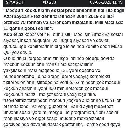
SİYASƏT
283
03-06-2026 11:45
"Məcburi köçkünlərin sosial problemlərinin həlli ilə bağlı
Azərbaycan Prezidenti tərəfindən 2004-2019-cu illər
ərzində 75 fərman və sərəncam imzalanıb, Milli Məclisdə
11 qanun qəbul edilib".
Adalet.az
xəbər verir ki, bunu Milli Məclisin Əmək və sosial
siyasət, İnsan hüquqları və Hüquq siyasəti və dövlət
quruculuğu komitələrinin birgə iclasında komitə sədri Musa
Quliyev deyib.
O bildirib ki, torpaqlarımızın işğal altında olduğu dövrdə
məcburi köçkünlərin mənzil-məişət şəraitinin
yaxşılaşdırılması məqsədilə 121 yeni qəsəbə və
hündürmərtəbəli binalardan ibarət yaşayış kompleksi
tikilərək onların istifadəsinə verilib. 62 mindən çox məcburi
köçkün ailəsinin, yəni 300 min nəfərdən çox məcburi
köçkünün mənzil-məişət şəraiti yaxşılaşdırılıb.
“Dövlətimiz tərəfindən məcburi köçkün ailələrinə uzun illər
ərzində təhsil və vergi güzəştləri, vahid aylıq müavinət,
ünvanlı sosial yardım, məşğulluq proqramları, tibbi-sosial
reabilitasiya və digər sosial müdafiə mexanizmləri
çərçivəsində davamlı dəstək göstərilib”, - omitə sədri qeyd