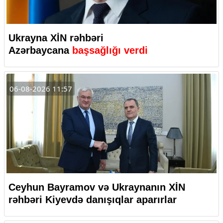
Ukrayna XİN rəhbəri
Azərbaycana
başsağlığı verdi
06-08-2026 11:57
Ceyhun Bayramov və Ukraynanın XİN
rəhbəri Kiyevdə danışıqlar aparırlar