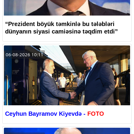
“Prezident böyük təmkinlə bu tələbləri
dünyanın siyasi camiəsinə təqdim etdi”
06-08-2026 10:11
Ceyhun Bayramov Kiyevdə -
FOTO