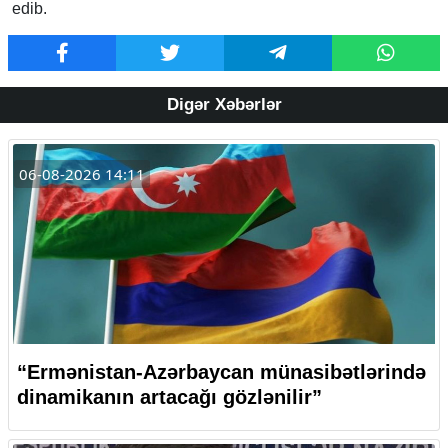
edib.
Digər Xəbərlər
06-08-2026 14:11
“Ermənistan-Azərbaycan münasibətlərində
dinamikanın artacağı gözlənilir”