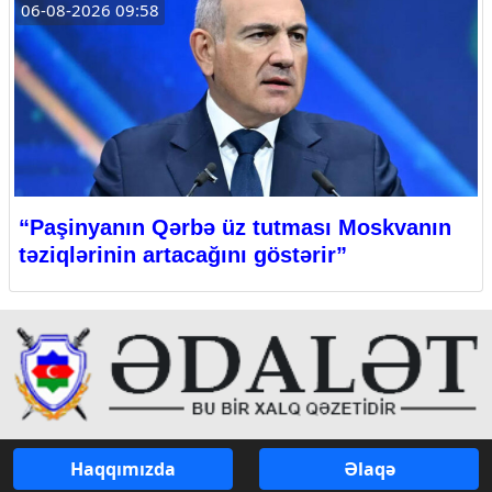
06-08-2026 09:58
“Paşinyanın Qərbə üz tutması Moskvanın
təziqlərinin artacağını göstərir”
Haqqımızda
Əlaqə