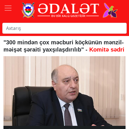
"300 mindən çox məcburi köçkünün mənzil-
məişət şəraiti yaxşılaşdırılıb" -
Komitə sədri