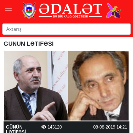
GÜNÜN LƏTİFƏSİ
GÜNÜN
143120
08-08-2019 14:21
LƏTİFƏSİ