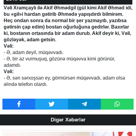
Vəli Xramçaylı ilə Akif Əhmədgil (gül kimi Akif Əhməd idi,
bu «gil»i hardan gətirib Əhmədə yapışdırdı bilmirəm.
Heç ondan sonra da normal bir şer yazmayıb, yazıbsa
gətirsin çap edim) bostan oğurluğuna gedirlər. Baxırlar
ki, bostanın ortasında bir adam durub. Akif deyir ki, Vəli,
gözləyək, adam getsin.
Vəli:
- Ə, adam deyil, müqəvvadı.
- Ə, bir az vurmuşuq, gözünə müqəvva kimi görünür,
adamdı.
Vəli:
- Ə, sən sərxoşsan ey, görmürsən müqəvvadı, adam olsa
əlində telefon olardı.
Digər Xəbərlər