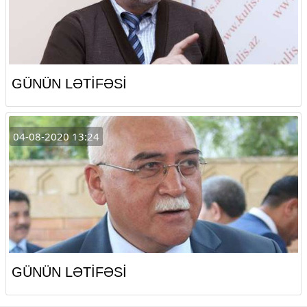
GÜNÜN LƏTİFƏSİ
04-08-2020 13:24
GÜNÜN LƏTİFƏSİ