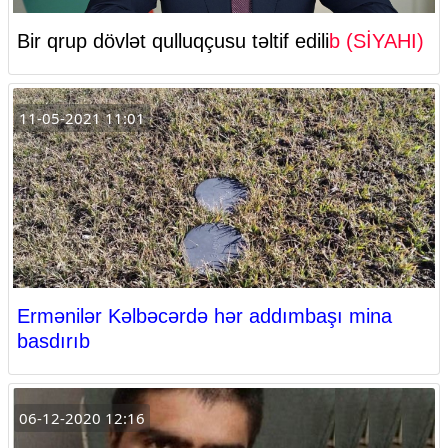
Bir qrup dövlət qulluqçusu təltif edili
b (SİYAHI)
11-05-2021 11:01
Ermənilər Kəlbəcərdə hər addımbaşı mina
basdırıb
06-12-2020 12:16