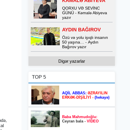
KAMALƏ ABİYEVA
QORXU VƏ SEVİNC
GÜNÜ - Kəmalə Abiyeva
yazır
AYDIN BAĞIROV
Özü və yolu işıqlı insanın
50 yaşına… - Aydın
Bağırov yazır
Digər yazarlar
TOP 5
AQİL ABBAS:
ƏZRAYILIN
ERKƏK-DİŞİLİYİ -
(hekayə)
Baba Mahmudoğlu:
ndə,
Ceyran bala -
VİDEO
al