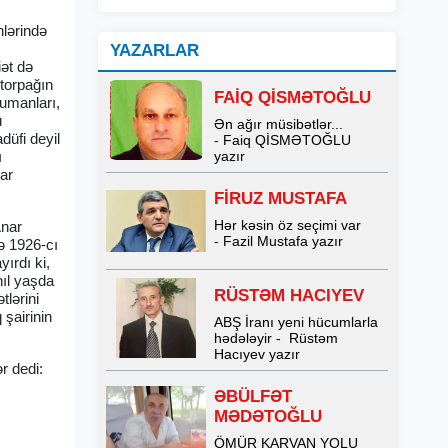
nlərində
YAZARLAR
ət də
 torpağın
FAİQ QİSMƏTOĞLU
dumanları,
ü
Ən ağır müsibətlər...
üfi deyil
- Faiq QİSMƏTOĞLU
ı
yazır
lar
FİRUZ MUSTAFA
Hər kəsin öz seçimi var
Anar
- Fazil Mustafa yazır
də 1926-cı
yırdı ki,
hıl yaşda
RÜSTƏM HACIYEV
tlərini
 şairinin
ABŞ İranı yeni hücumlarla
hədələyir - Rüstəm
Hacıyev yazır
r dedi:
ƏBÜLFƏT
MƏDƏTOĞLU
ÖMÜR KARVAN YOLU