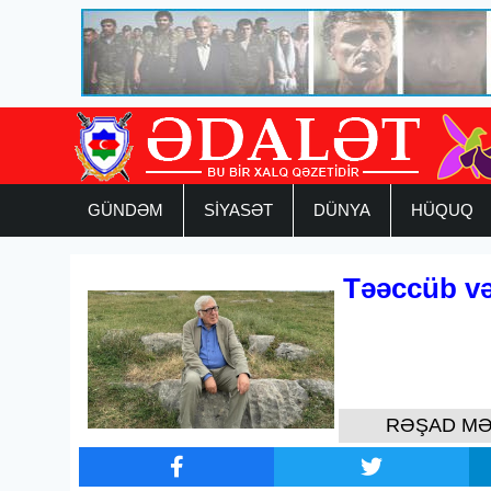
GÜNDƏM
SİYASƏT
DÜNYA
HÜQUQ
Təəccüb və
RƏŞAD MƏ