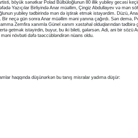
artisti, böyük sənətkar Polad Bülbüloğlunun 80 illik yubiley gecəsi keçi
 ərəfədə Yazıçılar Birliyində Anar müəllim, Çingiz Abdullayev və mən sö
ğlunun yubiley tədbirində mən də iştirak etmək istəyərdim. Düzü, Ana
. Bir neçə gün sonra Anar müəllim məni yanına çağırdı. Sən demə, P
, amma Zemfira xanımla Günel xanım xəstəhal olduqlarından tədbirə 
 getmək istəyirdin, buyur, bu iki bileti, gələrsən. Adi, ani bir sözü A
 məni növbəti dəfə təəccübləndirən nüans oldu.
qamlar haqqında düşünərkən bu tanış misralar yadıma düşür: