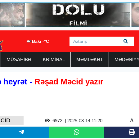
Bakı -°C
MÜSAHİBƏ
KRİMİNAL
MƏMLƏKƏT
MƏDƏNİY
 heyrət -
Rəşad Məcid yazır
CİD
A-
6972
| 2025-03-14 11:20