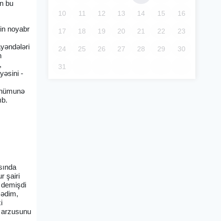
un bu
10
11
12
13
14
15
16
lin noyabr
17
18
19
20
21
22
23
yəndələri
24
25
26
27
28
29
30
n
,
31
əsini -
, nümunə
ıb.
asında
r şairi
 demişdi
mədim,
i
u arzusunu