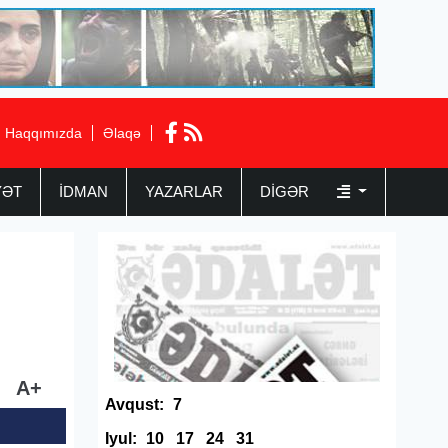
Haqqımızda
Əlaqə
YƏT
İDMAN
YAZARLAR
DIGƏR
A+
Avqust:
7
Iyul:
10
17
24
31