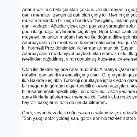
Anar müəllimin belə çıxışları çoxdur. Unudulmayan o çıxış
dərin mənaları, zəngin alt qatı olan çıxış idi. Həmin çı
müxəmməsindən bir neçə bəndi və "Sevgilim, ləblərin yaq
canlı varlıqdır. Ağaclar çiçək açır, payızda yarpaqlar solu
gücü ilə günəşə boylanaraq çiçəkləyir. Əgər təbiət canlı va
meşələri, bulaqları muğam həsrəti ilə, doğma dildə şeir nis
Azərbaycanın ən möhtəşəm konsert salonudur. Bu gün Vaq
ki, hörmətli Prezidentimizin ilk fərmanlarından biri Şuşan
Azərbaycanın mədəniyyət paytaxtı elan eləmək oldu. İlk gün
tərəfindən dağıdılmış, viran qoyulmuş küçələrə, evlərə sən
Ötən ilin dekabr ayında Anar müəllimlə Almatıya Qazaxıstan 
müəllim çox təsirli və əhatəli çıxış elədi. O, çıxışında qaz
ildə Bakıda keçirilən Türkoloji qurultayda iştirak edən qazax
bir məqamda gördüm digər türkdilli ölkələrin yazıçıları, ə
bir insanın ensiklopedik biliyi, bu qədər adı, əsəri yadınd
sadə fikirlərlə göstərmək məharəti idi. Təbii ki, bu reaks
heyrətli baxışlarını hələ də unuda bilmirəm.
Qarlı, soyuq havada iki gün çəkən o səfərimiz çox gözəl
"Sən yaxşı səfər yoldaşısan, gərək səninlə tez-tez səfərə ç