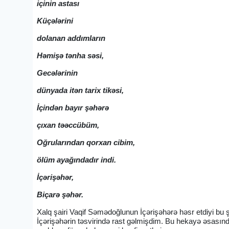
içinin astası
Küçələrini
dolanan addımların
Həmişə tənha səsi,
Gecələrinin
dünyada itən tarix tikəsi,
İçindən bayır şəhərə
çıxan təəccübüm,
Oğrularından qorxan cibim,
ölüm ayağındadır indi.
İçərişəhər,
Biçarə şəhər.
Xalq şairi Vaqif Səmədoğlunun İçərişəhərə həsr etdiyi bu 
İçərişəhərin təsvirində rast gəlmişdim. Bu hekayə əsasınd