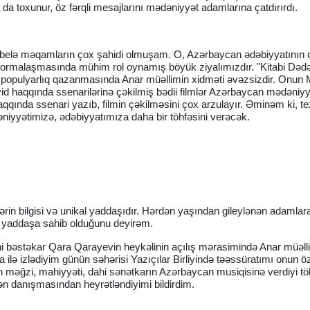
 toxunur, öz fərqli mesajlarını mədəniyyət adamlarına çatdırırdı.
zdə belə məqamların çox şahidi olmuşam. O, Azərbaycan ədəbiyyatının 
ün formalaşmasında mühim rol oynamış böyük ziyalımızdır. "Kitabi Dəd
ə populyarlıq qazanmasında Anar müəllimin xidməti əvəzsizdir. Onun 
id haqqında ssenarilərinə çəkilmiş bədii filmlər Azərbaycan mədəniyy
haqqında ssenari yazıb, filmin çəkilməsini çox arzulayır. Əminəm ki, te
iyyətimizə, ədəbiyyatımıza daha bir töhfəsini verəcək.
ərin bilgisi və unikal yaddaşıdır. Hərdən yaşından gileylənən adamlar
ti yaddaşa sahib olduğunu deyirəm.
ahi bəstəkar Qara Qarayevin heykəlinin açılış mərasimində Anar müəlli
a ilə izlədiyim günün səhərisi Yazıçılar Birliyində təəssüratımı onun ö
in məğzi, mahiyyəti, dahi sənətkarın Azərbaycan musiqisinə verdiyi tö
tən danışmasından heyrətləndiyimi bildirdim.