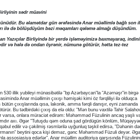
irliyinin sədr müavini
günüdür. Bu əlamətdar gün ərəfəsində Anar müəllimlə bağlı son il
ları ilə də bölüşdüyüm bəzi məqamları qələmə almağı düşündüm.
can Yazıçılar Birliyində bir yerdə işləməyimizə baxmayaraq, indi
edir və hələ də ondan öyrənir, nümunə götürür, hətta tez-tez
530 illik yubileyi münasibətilə "bp Azərbaycan"la "Azərnəşr"in birgə
ərasimində Anar müəllimin çıxışı həmişəki kimi öz fərqliliyi ilə olduqca
m bütün çıxışlarında qısa, lakonik, amma fərqli danışır, eyni zamanda
ürür. Bu tədbirdəki çıxış da elə oldu: "Mən bunu vaxtilə Tahir Salaho
 varsa, onlara müraciət edirəm: Məhəmməd Füzulinin ancaq yaşlı va
zımdır axı. Əgər "Tutuşdu qəm oduna şad gördügün könlüm, Müqəyyəd
qəbul edilir və çəkilmiş rəsmlərilə uyğunluq təşkil edirsə, "Dəhənin d
 dərmanın" beytini qoca kişi deməz, gənc Məhəmməd Füzuli deyər. Əgə
unla assosiasiya edərlər". Anar müəllim auditoriya qarşısında Füzulinin