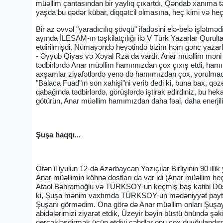
müəllim çantasından bir yaylıq çıxartdı, Qəndab xanıma t
yaşda bu qədər kübar, diqqətcil olmasına, heç kimi və
Bir az əvvəl "yaradıcılıq şövqü" ifadəsini elə-belə işlətmə
ayında İLESAM-ın təşkilatçılığı ilə V Türk Yazarlar Qurult
etdirilmişdi. Nümayəndə heyətində bizim həm gənc yazarla
- Əyyub Qiyas və Xəyal Rza da vardı. Anar müəllim məni 
tədbirlərdə Anar müəllim hamımızdan çox çıxış etdi, hamımı
axşamlar ziyafətlərdə yenə də hamımızdan çox, yorulmada
"Balaca Fuad"ın son xahişi"ni verib dedi ki, buna bax, q
qabağında tədbirlərdə, görüşlərdə iştirak edirdiniz, bu 
götürün, Anar müəllim hamımızdan daha fəal, daha enerjili
Şuşa haqqı...
Ötən il iyulun 12-də Azərbaycan Yazıçılar Birliyinin 90 illi
Anar müəllimin köhnə dostları da var idi (Anar müəllim heç
Ataol Bəhramoğlu və TÜRKSOY-un keçmiş baş katibi Düse
ki, Şuşa mənim vaxtımda TÜRKSOY-un mədəniyyət paytaxtı 
Şuşanı görmədim. Ona görə də Anar müəllim onları Şuşaya d
abidələrimizi ziyarət etdik, Üzeyir bəyin büstü önündə şə
gerçəkləşdirmək üçün etdiyi cəhdlər onu çox duyğulandırd