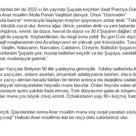
lardan biri də 2022-ci ilin yayında Şuşada keçirilən Vaqif Poeziya Gü
xışda Anar müəllim Molla Pənah Vaqifdən danışdı. Onun "Görmədim"
uta bənzər" misrasıyla başlayan məşhur qoşmasını əzbər dedi: "Təbi
r, tökülüb xəzəl olur. Amma ağac ölmür, yenidən dirilir və yeni baharda
rlıqdırsa, sevinc də duyur, həsrət də duyur və 30 il Şuşanın dağları, 
gili ilə yaşayıb. Xoşbəxtlikdən, bu nisgil sona yetdi. Bu gün Cıdır düz
if məqbərəsinin önü Azərbaycanın ən yüksək şeir kürsüsüdür. Təsad
ı - Vaqifin, Natəvanın, Nəvvabın, Cabbarın, Üzeyirin, Bülbülün Şuşasın
lərdən Şuşada şeir, musiqi tədbirləri keçirilir və biz Şuşaya, vandal
ət, mədəniyyət gətiririk".
Yazıçılar Birliyinin 90 illik yubileyinə getmişdik. Yubiley tədbirində 
ax yazıçıları, onların əsərləri, ümumtürk ədəbiyyatına təsirləri, eləcə 
 yazıçı-alimləri barədə faktları bir-birinin ardınca elə dəqiqliklə sadala
dəbiyyat nümayəndələri heyrətlə mənə baxırlar. Onları heyrətə salan a
a saxlayıb aydın şəkildə ifadə etməsi, Türk dünyasının gələcək istiqamə
iyalar mənə çox böyük zövq verirdi. Özbəkistanın yaşı 80-i keçmiş Xalq
 keçdi. Qayıdandan sonra Anar müəllim mənə xoş ovqat yaradan sözlə
ıxaq!" Halbuki Anar müəllimlə ildə bir neçə dəfə səfərlərimiz olur.