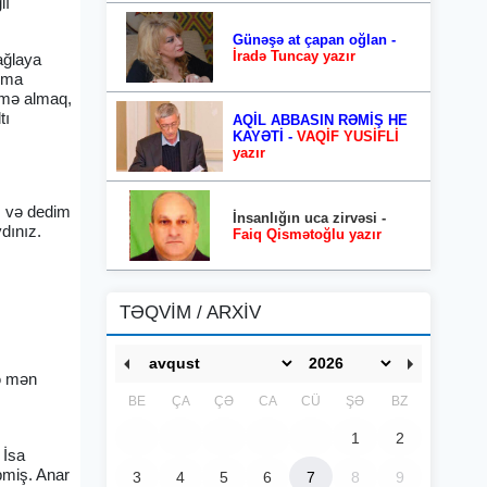
lı
Günəşə at çapan oğlan -
İradə Tuncay yazır
ağlaya
Amma
əmə almaq,
tı
AQİL ABBASIN RƏMİŞ HE
KAYƏTİ -
VAQİF YUSİFLİ
yazır
m və dedim
İnsanlığın uca zirvəsi -
dınız.
Faiq Qismətoğlu yazır
TƏQVİM / ARXİV
və mən
BE
ÇA
ÇƏ
CA
CÜ
ŞƏ
BZ
1
2
 İsa
bmiş. Anar
3
4
5
6
7
8
9