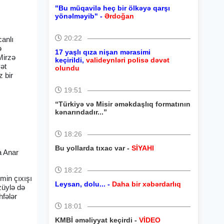
"Bu müqavilə heç bir ölkəyə qarşı
yönəlməyib" -
Ərdoğan
20:22
canlı
ə
17 yaşlı qıza nişan mərasimi
Mirzə
keçirildi,
valideynləri polisə dəvət
ət
olundu
z bir
19:51
“Türkiyə və Misir əməkdaşlıq formatının
kənarındadır...”
18:26
Bu yollarda tıxac var -
SİYAHI
a Anar
18:22
min çıxışı
Leysan, dolu... -
Daha bir xəbərdarlıq
züylə də
hfələr
18:01
KMBİ əməliyyat keçirdi -
VİDEO