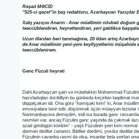
Rəşad MƏCİD
"525-ci qəzet"in baş redaktoru, Azərbaycan Yazıçılar B
Xalq yazıçısı Anarın - Anar müəllimin növbəti doğum 
təəccübləndirən, heyrətləndirən, yeri gəldikcə başqa
Uzun illərdən bəri tanımağıma, 20 ildən artıq Azərbay
də Anar müəllimin yeni-yeni keyfiyyətlərini müşahidə 
təəccüblənirəm.
Gənc Füzuli heyrəti
Dahi Azərbaycan şairi və mütəfəkkiri Məhəmməd Füzulinin 
hazırladıqları ikicildliyin bu günlərdə keçirilən təqdimat m
diqqətçəkən idi. Ona görə "həmişəki kimi" ki, Anar müəlli
emosiyalara təsir edir, düşünmək üçün müəyyən tezislər öt
Nərimanbəyova demişdim, indi isə burada gənc rəssamlar
rəsmləri var, ancaq Füzulini gənc yaşında da çəkmək la
azad gördügün könlüm" - yaşlı Füzulinin şeiri kimi normal 
dərman dedilər cananın, Bildilər dərdimi, yoxdur dedilər
Füzulinin cavanlıq rəsmi də olsa, insanlar belə şeirləri on