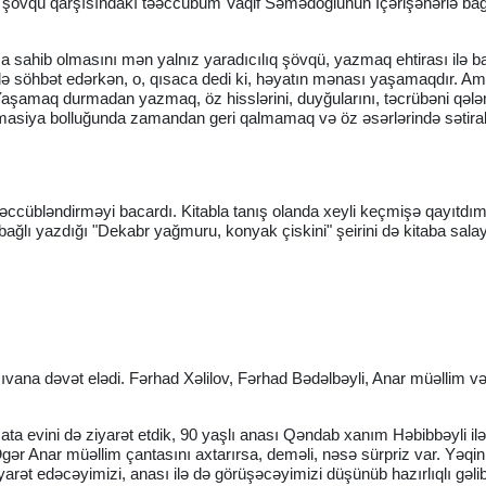
 şövqü qarşısındakı təəccübüm Vaqif Səmədoğlunun İçərişəhərlə bağ
a sahib olmasını mən yalnız yaradıcılıq şövqü, yazmaq ehtirası ilə b
də söhbət edərkən, o, qısaca dedi ki, həyatın mənası yaşamaqdır. 
Yaşamaq durmadan yazmaq, öz hisslərini, duyğularını, təcrübəni qəl
asiya bolluğunda zamandan geri qalmamaq və öz əsərlərində sətiral
ccübləndirməyi bacardı. Kitabla tanış olanda xeyli keçmişə qayıtdı
 bağlı yazdığı "Dekabr yağmuru, konyak çiskini" şeirini də kitaba salay
çıvana dəvət elədi. Fərhad Xəlilov, Fərhad Bədəlbəyli, Anar müəllim 
ta evini də ziyarət etdik, 90 yaşlı anası Qəndab xanım Həbibbəyli ilə
gər Anar müəllim çantasını axtarırsa, deməli, nəsə sürpriz var. Yəqin
arət edəcəyimizi, anası ilə də görüşəcəyimizi düşünüb hazırlıqlı gəli