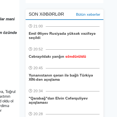
SON XƏBƏRLƏR
Bütün xəbərlər
lər məni
21:00
nin özündə
Emil Əliyev Rusiyada yüksək vəzifəyə
seçildi
20:52
Cəbrayıldakı yanğın
söndürüldü
20:45
Yunanıstanın qərarı ilə bağlı Türkiyə
XİN-dən açıqlama
20:34
va, Toğrul
xtının
"Qarabağ"dan Elvin Cəfərquliyev
 oldu ol
açıqlaması
ərdimə
r
20:28