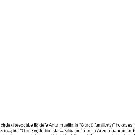
şeirdəki təəccübə ilk dəfə Anar müəllimin "Gürcü familiyası" hekayəsi
a məşhur "Gün keçdi" filmi də çəkilib. İndi mənim Anar müəllimin unik