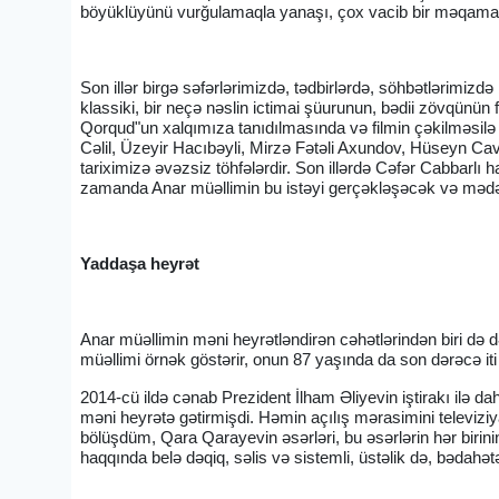
böyüklüyünü vurğulamaqla yanaşı, çox vacib bir məqama da
Son illər birgə səfərlərimizdə, tədbirlərdə, söhbətlərimi
klassiki, bir neçə nəslin ictimai şüurunun, bədii zövqün
Qorqud"un xalqımıza tanıdılmasında və filmin çəkilməsil
Cəlil, Üzeyir Hacıbəyli, Mirzə Fətəli Axundov, Hüseyn Cav
tariximizə əvəzsiz töhfələrdir. Son illərdə Cəfər Cabbarlı 
zamanda Anar müəllimin bu istəyi gerçəkləşəcək və mədən
Yaddaşa heyrət
Anar müəllimin məni heyrətləndirən cəhətlərindən biri də d
müəllimi örnək göstərir, onun 87 yaşında da son dərəcə i
2014-cü ildə cənab Prezident İlham Əliyevin iştirakı ilə d
məni heyrətə gətirmişdi. Həmin açılış mərasimini televiziy
bölüşdüm, Qara Qarayevin əsərləri, bu əsərlərin hər birin
haqqında belə dəqiq, səlis və sistemli, üstəlik də, bədahə