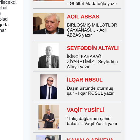
riləcəkdi.
- Əbülfət Mədətoğlu yazır
hbət
r
AQİL ABBAS
olad
gedə
BİRLƏŞMİŞ MİLLƏTLƏR
nar
ÇAYXANASI… - Aqil
ABBAS yazır
SEYFƏDDİN ALTAYLI
İKİNCİ KARABAĞ
ZİYARETİMİZ - Seyfəddin
Altaylı yazır
İLQAR RƏSUL
Daşın üstündə oturmuş
şair - İlqar RƏSUL yazır
VAQİF YUSİFLİ
“Talış dağlarının şəhid
balası” - Vaqif Yusifli yazır