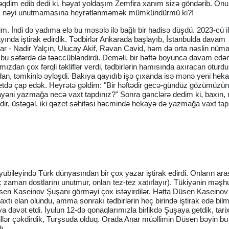
əqdim edib dedi ki, həyat yoldaşım Zemfira xanım sizə göndərib. On
 heç nəyi unutmamasına heyrətlənməmək mümkündürmü ki?!
dim. İndi də yadıma elə bu məsələ ilə bağlı bir hadisə düşdü. 2023-cü i
ayında iştirak edirdik. Tədbirlər Ankarada başlayıb, İstanbulda davam
r - Nadir Yalçın, Ulucay Akif, Rəvan Cavid, həm də orta nəslin nüma
bu səfərdə də təəccübləndirdi. Deməli, bir həftə boyunca davam edə
zdan çox fərqli təkliflər verdi, tədbirlərin hamısında axıracan oturdu
n, təmkinlə əyləşdi. Bakıya qayıdıb işə çıxanda isə mənə yeni hekay
əzetdə çap edək. Heyrətə gəldim: "Bir həftədir gecə-gündüz gözümüzün
hekayəni yazmağa necə vaxt tapdınız?" Sonra gənclərə dedim ki, baxın
dir, üstəgəl, iki qəzet səhifəsi həcmində hekayə də yazmağa vaxt tap
k yubileyində Türk dünyasından bir çox yazar iştirak edirdi. Onların ar
 zaman dostlarını unutmur, onları tez-tez xatırlayır). Tükiyənin məşhu
n Kaseinov Şuşanı görməyi çox istəyirdilər. Hətta Düsen Kaseinov
elan olundu, amma sonrakı tədbirlərin heç birində iştirak edə bil
əvət etdi. İyulun 12-də qonaqlarımızla birlikdə Şuşaya getdik, tarix
killər çəkdirdik, Turşsuda olduq. Orada Anar müəllimin Düsen bəyin b
ı.