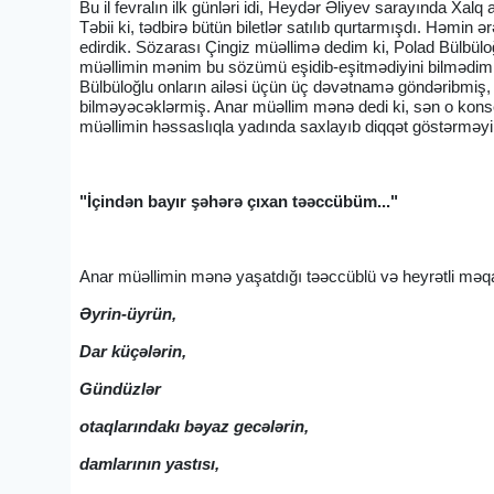
Bu il fevralın ilk günləri idi, Heydər Əliyev sarayında Xalq 
Təbii ki, tədbirə bütün biletlər satılıb qurtarmışdı. Həmin
edirdik. Sözarası Çingiz müəllimə dedim ki, Polad Bülbülo
müəllimin mənim bu sözümü eşidib-eşitmədiyini bilmədim
Bülbüloğlu onların ailəsi üçün üç dəvətnamə göndəribmiş
bilməyəcəklərmiş. Anar müəllim mənə dedi ki, sən o konsertə
müəllimin həssaslıqla yadında saxlayıb diqqət göstərməyi
"İçindən bayır şəhərə çıxan təəccübüm..."
Anar müəllimin mənə yaşatdığı təəccüblü və heyrətli mə
Əyrin-üyrün,
Dar küçələrin,
Gündüzlər
otaqlarındakı bəyaz gecələrin,
damlarının yastısı,