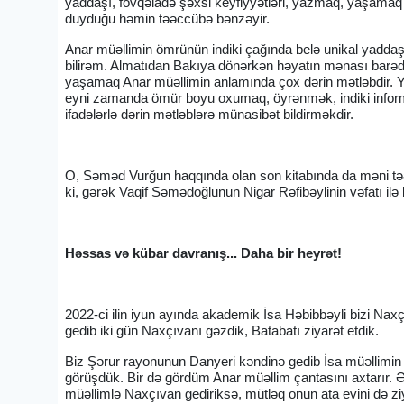
yaddaşı, fövqəladə şəxsi keyfiyyətləri, yazmaq, yaşamaq
duyduğu həmin təəccübə bənzəyir.
Anar müəllimin ömrünün indiki çağında belə unikal yaddaş
bilirəm. Almatıdan Bakıya dönərkən həyatın mənası barə
yaşamaq Anar müəllimin anlamında çox dərin mətləbdir. 
eyni zamanda ömür boyu oxumaq, öyrənmək, indiki inform
ifadələrlə dərin mətləblərə münasibət bildirməkdir.
O, Səməd Vurğun haqqında olan son kitabında da məni təə
ki, gərək Vaqif Səmədoğlunun Nigar Rəfibəylinin vəfatı ilə
Həssas və kübar davranış... Daha bir heyrət!
2022-ci ilin iyun ayında akademik İsa Həbibbəyli bizi Nax
gedib iki gün Naxçıvanı gəzdik, Batabatı ziyarət etdik.
Biz Şərur rayonunun Danyeri kəndinə gedib İsa müəllimin a
görüşdük. Bir də gördüm Anar müəllim çantasını axtarır. Ə
müəllimlə Naxçıvan gediriksə, mütləq onun ata evini də ziy