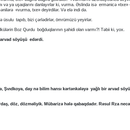
ını və ya uşaqlarını danlayırlar ki, vurma. Əslində isə ermənicə «txe»
ənilərə «vurma, txe» deyirdilər. Və elə indi də.
mə üsulu tapıb, bizi çərlədirlər, ömrümüzü yeyirlər.
lkülərin Boz Qurdu boğduqlarının şahidi olan varmı?! Təbii ki, yox.
 arvad söyüşü edərdi.
ə, Şvıdkoya, day nə bilim hansı kərtənkələyə yağlı bir arvad söy
ardaş, döz, dözməliyik. Mübarizə hələ qabaqdadır. Rəsul Rza necə