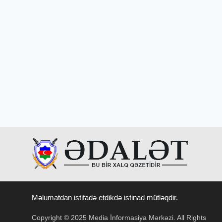
Məlumatdan istifadə etdikdə istinad mütləqdir.
Copyright © 2025 Media İnformasiya Mərkəzi. All Rights