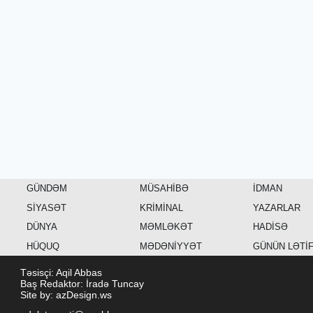
GÜNDƏM
MÜSAHİBƏ
İDMAN
SİYASƏT
KRİMİNAL
YAZARLAR
DÜNYA
MƏMLƏKƏT
HADİSƏ
HÜQUQ
MƏDƏNİYYƏT
GÜNÜN LƏTİ
Təsisçi: Aqil Abbas
Baş Redaktor: İradə Tuncay
Site by: azDesign.ws