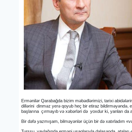
Ermənilər Qarabağda bizim məbədlərimizi, tarixi abidələr
dillərini dinməz yerə qoyub heç bir etiraz bildirməyəndə,
başlarına çırmayıb və xəbərləri də yoxdur ki, yanları da 
Bir dəfə yazmışam, bilməyənlər üçün bir də xatırladım «
Turşsu yaylağında erməni uşaqlarıyla dalaşanda ataları «