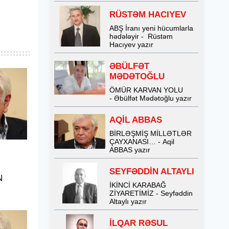
RÜSTƏM HACIYEV
ABŞ İranı yeni hücumlarla
hədələyir - Rüstəm
Hacıyev yazır
ƏBÜLFƏT
MƏDƏTOĞLU
ÖMÜR KARVAN YOLU
- Əbülfət Mədətoğlu yazır
AQİL ABBAS
BİRLƏŞMİŞ MİLLƏTLƏR
ÇAYXANASI… - Aqil
ABBAS yazır
SEYFƏDDİN ALTAYLI
N
İKİNCİ KARABAĞ
ZİYARETİMİZ - Seyfəddin
Altaylı yazır
İLQAR RƏSUL