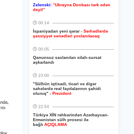
Zelenski:
“Ukrayna Donbası tərk edən
deyil”
00:14
İspaniyadan yeni qərar -
Sərhədlərdə
şəxsiyyət sənədləri yoxlanılacaq
00:05
Qanunsuz saxlanılan silah-sursat
aşkarlandı
23:00
"Sülhün iqtisadi, ticari və digər
sahələrdə real faydalarının şahidi
oluruq" -
Prezident
anda,
22:54
ını
Türkiyə XİN rəhbərindən Azərbaycan-
Ermənistan sülh prosesi ilə
bağlı
AÇIQLAMA
ilər,