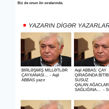
Biz də onun ön sıralarında.
YAZARIN DIGƏR YAZARLA
BİRLƏŞMİŞ MİLLƏTLƏR
Aqil ABBAS: ÇAY
ÇAYXANASI… - Aqil
QIRAĞINDA BİTİB
ABBAS yazır
SUSUZ
QALAN AĞACLAR
SAĞLIĞINA… - 