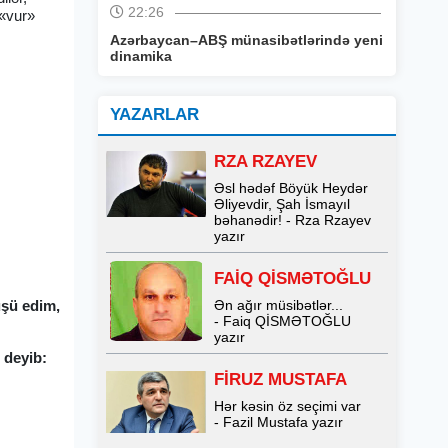
22:26
 «vur»
Azərbaycan–ABŞ münasibətlərində yeni
dinamika
YAZARLAR
RZA RZAYEV
Əsl hədəf Böyük Heydər
Əliyevdir, Şah İsmayıl
bəhanədir! - Rza Rzayev
yazır
FAİQ QİSMƏTOĞLU
üşü edim,
Ən ağır müsibətlər...
- Faiq QİSMƏTOĞLU
yazır
 deyib:
FİRUZ MUSTAFA
Hər kəsin öz seçimi var
- Fazil Mustafa yazır