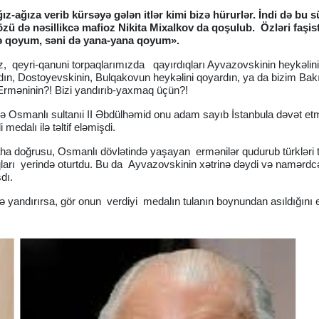
ız-ağıza verib kürsəyə gələn itlər kimi bizə hürurlər. İndi də bu 
 özü də nəsillikcə mafioz Nikita Mixalkov da qoşulub. Özləri faşist
sənə qoyum, səni də yana-yana qoyum».
 qeyri-qanuni torpaqlarımızda qayırdıqları Ayvazovskinin heykəlini
n, Dostoyevskinin, Bulqakovun heykəlini qoyardın, ya da bizim Bak
 Erməninin?! Bizi yandırıb-yaxmaq üçün?!
ində Osmanlı sultanıi II Əbdülhəmid onu adam sayıb İstanbula dəvət et
medalı ilə təltif eləmişdi.
daha doğrusu, Osmanlı dövlətində yaşayan ermənilər qudurub türkləri
duqları yerində oturtdu. Bu da Ayvazovskinin xətrinə dəydi və namərdc
sdı.
ə yandırırsa, gör onun verdiyi medalın tulanın boynundan asıldığını e