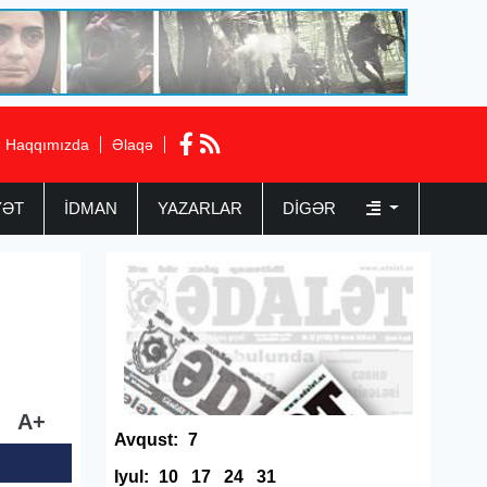
Haqqımızda
Əlaqə
YƏT
İDMAN
YAZARLAR
DIGƏR
A+
Avqust:
7
Iyul:
10
17
24
31