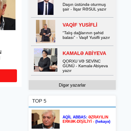
Daşın üstündə oturmuş
şair - İlqar RƏSUL yazır
VAQİF YUSİFLİ
“Talış dağlarının şəhid
balası” - Vaqif Yusifli yazır
N
KAMALƏ ABİYEVA
I
QORXU VƏ SEVİNC
GÜNÜ - Kəmalə Abiyeva
yazır
Digər yazarlar
TOP 5
AQİL ABBAS:
ƏZRAYILIN
ERKƏK-DİŞİLİYİ -
(hekayə)