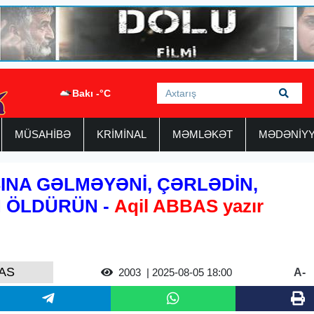
Bakı -°C
MÜSAHİBƏ
KRİMİNAL
MƏMLƏKƏT
MƏDƏNİY
INA GƏLMƏYƏNİ, ÇƏRLƏDİN,
 ÖLDÜRÜN -
Aqil ABBAS yazır
AS
A-
2003
| 2025-08-05 18:00