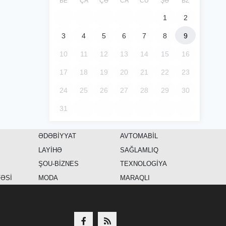
BE
ÇA
ÇƏ
CA
CÜ
ŞƏ
BZ
1
2
3
4
5
6
7
8
9
10
11
12
13
14
15
16
17
18
19
20
21
22
23
24
25
26
27
28
29
30
31
ƏDƏBİYYAT
AVTOMABİL
LAYİHƏ
SAĞLAMLIQ
ŞOU-BİZNES
TEXNOLOGİYA
FƏSİ
MODA
MARAQLI