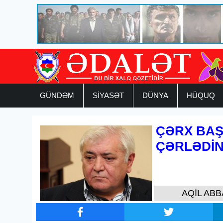
GÜNDƏM
SİYASƏT
DÜNYA
HÜQUQ
ÇƏRX BAŞ
ÇƏRLƏDİN
AQİL ABB