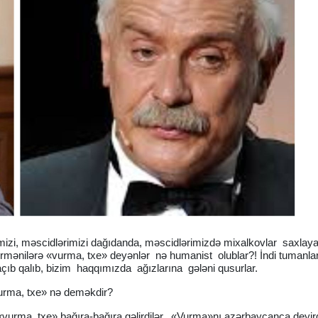
imizi, məscidlərimizi dağıdanda, məscidlərimizdə mixalkovlar saxlay
 ermənilərə «vurma, txe» deyənlər nə humanist olublar?! İndi tumanlar
açıb qalıb, bizim haqqımızda ağızlarına gələni qusurlar.
vurma, txe» nə deməkdir?
vurma, txe» bağıra-bağıra gəlirdilər. «Vurma»nı azərbaycanca deyird