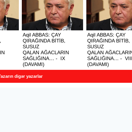
Aqil ABBAS: ÇAY
Aqil ABBAS: ÇAY
,
QIRAĞINDA BİTİB,
QIRAĞINDA BİTİB,
SUSUZ
SUSUZ
IN
QALAN AĞACLARIN
QALAN AĞACLARI
SAĞLIĞINA… - IX
SAĞLIĞINA… - VII
(DAVAMI)
(DAVAMI)
azarın digər yazarlar