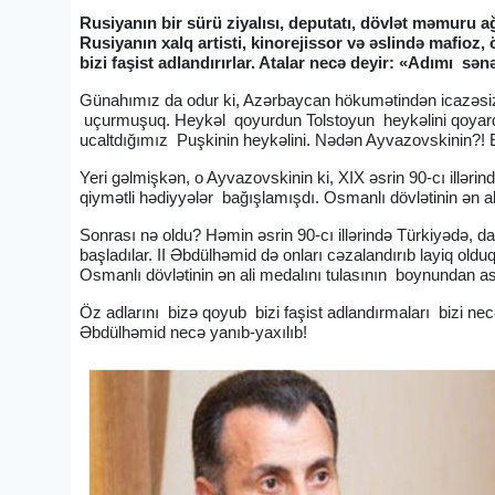
Rusiyanın bir sürü ziyalısı, deputatı, dövlət məmuru ağ
Rusiyanın xalq artisti, kinorejissor və əslində mafioz,
bizi faşist adlandırırlar. Atalar necə deyir: «Adımı 
Günahımız da odur ki, Azərbaycan hökumətindən icazəsiz,
uçurmuşuq. Heykəl qoyurdun Tolstoyun heykəlini qoyardı
ucaltdığımız Puşkinin heykəlini. Nədən Ayvazovskinin?!
Yeri gəlmişkən, o Ayvazovskinin ki, XIX əsrin 90-cı illər
qiymətli hədiyyələr bağışlamışdı. Osmanlı dövlətinin ən ali 
Sonrası nə oldu? Həmin əsrin 90-cı illərində Türkiyədə, 
başladılar. II Əbdülhəmid də onları cəzalandırıb layiq ol
Osmanlı dövlətinin ən ali medalını tulasının boynundan a
Öz adlarını bizə qoyub bizi faşist adlandırmaları bizi nec
Əbdülhəmid necə yanıb-yaxılıb!