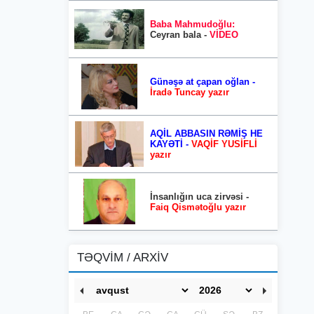
Baba Mahmudoğlu:
Ceyran bala -
VİDEO
Günəşə at çapan oğlan -
İradə Tuncay yazır
AQİL ABBASIN RƏMİŞ HE
KAYƏTİ -
VAQİF YUSİFLİ
yazır
İnsanlığın uca zirvəsi -
Faiq Qismətoğlu yazır
TƏQVİM / ARXİV