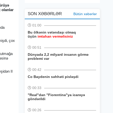
sürüyə
 olanlar
SON XƏBƏRLƏR
Bütün xəbərlər
01:00
ıda
Bu ölkənin vətəndaşı olmaq
üçün
imtahan verməlisiniz
mişdi, çox
00:51
 tutmağa
Dünyada 2,2 milyard insanın görmə
əsinə
problemi var
00:42
şidən II
Co Baydenin səhhəti pisləşdi
00:33
"Real"dan "Fiorentina"ya icarəyə
göndərildi
00:26