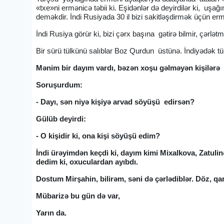
«txe»ni ermənicə təbii ki. Eşidənlər də deyirdilər ki, uşağ
deməkdir. İndi Rusiyada 30 il bizi sakitləşdirmək üçün erm
İndi Rusiya görür ki, bizi çərx başına gətirə bilmir, çərlət
Bir sürü tülkünü salıblar Boz Qurdun üstünə. İndiyədək tü
Mənim bir dayım vardı, bəzən xoşu gəlməyən kişilərə
Soruşurdum:
- Dayı, sən niyə kişiyə arvad söyüşü edirsən?
Gülüb deyirdi:
- O kişidir ki, ona kişi söyüşü edim?
İndi ürəyimdən keçdi ki, dayım kimi Mixalkova, Zatulin
dedim ki, oxuculardan ayıbdı.
Dostum Mirşahin, bilirəm, səni də çərlədiblər. Döz, q
Mübarizə bu gün də var,
Yarın da.