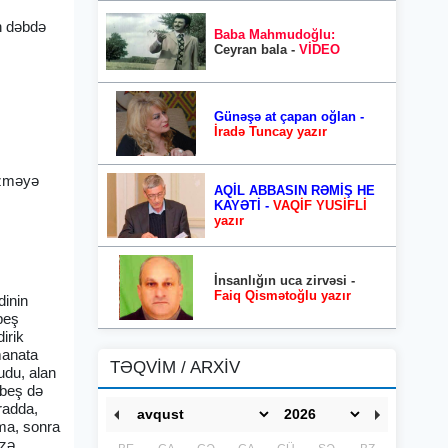
n dəbdə
Baba Mahmudoğlu:
Ceyran bala -
VİDEO
Günəşə at çapan oğlan -
İradə Tuncay yazır
gəzməyə
AQİL ABBASIN RƏMİŞ HE
KAYƏTİ -
VAQİF YUSİFLİ
yazır
İnsanlığın uca zirvəsi -
Faiq Qismətoğlu yazır
dinin
beş
irik
manata
TƏQVİM / ARXİV
udu, alan
 beş də
radda,
ama, sonra
zə.