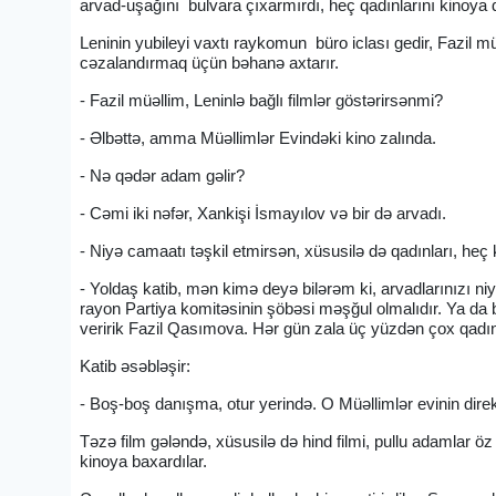
arvad-uşağını bulvara çıxarmırdı, heç qadınlarını kinoya 
Leninin yubileyi vaxtı raykomun büro iclası gedir, Fazil mü
cəzalandırmaq üçün bəhanə axtarır.
- Fazil müəllim, Leninlə bağlı filmlər göstərirsənmi?
- Əlbəttə, amma Müəllimlər Evindəki kino zalında.
- Nə qədər adam gəlir?
- Cəmi iki nəfər, Xankişi İsmayılov və bir də arvadı.
- Niyə camaatı təşkil etmirsən, xüsusilə də qadınları, heç 
- Yoldaş katib, mən kimə deyə bilərəm ki, arvadlarınızı niy
rayon Partiya komitəsinin şöbəsi məşğul olmalıdır. Ya da bü
veririk Fazil Qasımova. Hər gün zala üç yüzdən çox qadı
Katib əsəbləşir:
- Boş-boş danışma, otur yerində. O Müəllimlər evinin direk
Təzə film gələndə, xüsusilə də hind filmi, pullu adamlar ö
kinoya baxardılar.