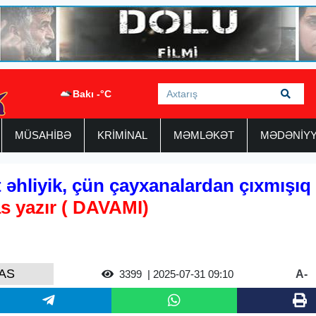
Bakı -°C
MÜSAHİBƏ
KRİMİNAL
MƏMLƏKƏT
MƏDƏNİY
 əhliyik, çün çayxanalardan çıxmışıq
s yazır ( DAVAMI)
AS
A-
3399
| 2025-07-31 09:10