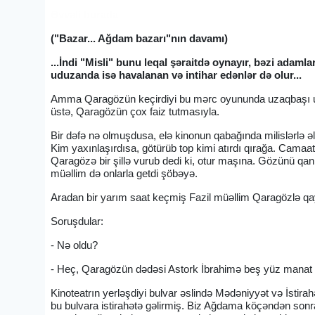
Əvvəli burada
("Bazar... Ağdam bazarı"nın davamı)
...İndi "Misli" bunu leqal şəraitdə oynayır, bəzi adamla
uduzanda isə havalanan və intihar edənlər də olur...
Amma Qaragözün keçirdiyi bu mərc oyununda uzaqbaşı ud
üstə, Qaragözün çox faiz tutmasıyla.
Bir dəfə nə olmuşdusa, elə kinonun qabağında milislərlə əl
Kim yaxınlaşırdısa, götürüb top kimi atırdı qırağa. Camaat d
Qaragözə bir şillə vurub dedi ki, otur maşına. Gözünü qan
müəllim də onlarla getdi şöbəyə.
Aradan bir yarım saat keçmiş Fazil müəllim Qaragözlə qa
Soruşdular:
- Nə oldu?
- Heç, Qaragözün dədəsi Astork İbrahimə beş yüz manat b
Kinoteatrın yerləşdiyi bulvar əslində Mədəniyyət və İstira
bu bulvara istirahətə gəlirmiş. Biz Ağdama köçəndən so