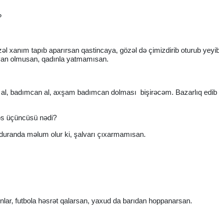
?
özəl xanım tapıb aparırsan qastincaya, gözəl də çimizdirib oturub yeyib
yan olmusan, qadınla yatmamısan.
dor al, badımcan al, axşam badımcan dolması bişirəcəm. Bazarlıq edib
Bəs üçüncüsü nədi?
 duranda məlum olur ki, şalvarı çıxarmamısan.
lar, futbola həsrət qalarsan, yaxud da barıdan hoppanarsan.