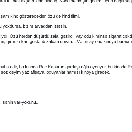
yılırdı ki, bəs axşam kino olacaq. Kənd də axışıb gedirdi uçub dağılma
şam kino göstərəcəklər, özü də hind filmi.
yoxdursa, bizim arvaddan istəsin.
ıydı. Özü hərdən düşürdü zala, gəzirdi, vay odu kiminsə siqaret çəkdi
imi, qırmızı kart göstərib zaldan qovardı. Və bir ay onu kinoya burax
n bəhs edir, bu kinoda Rac Kapurun qardaşı oğlu oynuyur, bu kinoda 
r söz deyim yaz afişaya, oxuyanlar hamısı kinoya girəcək.
, sənin var-yoxunu...