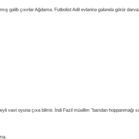
ış gəlib çıxırlar Ağdama. Futbolist Adil evlərinə gələndə görür darva
xeyli vaxt oyuna çıxa bilmir. İndi Fazil müəllim "barıdan hoppanmağı 
lma.