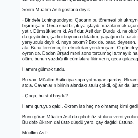
Sonra Müəllim Asifi göstərib deyir:
- Bir dəfə Leninqraddayıq, Qacarın bu törəməsi bir ukraynalı
bişirmişəm. Gecə saat bir, ikiyə işləyib məzələnmək üçün
yatır. Dümsüklədim ki, Asif dur, Asif dur. Durdu ki, nə olub
da geydirdim, şərfini boynuna doladım, papağını da basdı
yarıyuxulu deyir ki, nəyə baxım? Bax də, baax, deyəsən,
ata. Buna tərcüməçilik etməkdən yorulmuşam. O gün deyi
öyrən də. Dədən Ərşad məni sənə tərcüməçi tutmayıb ha. O
ölüm, bunun yazdığı ilk cümlələrə fikir verin, gecə qalacaq
Hamını gülmək tutdu.
Bu vaxt Müəllim Asifin ipə-sapa yatmayan qardaşı Əkrəm g
stola. Cavanların birinin altındakı stulu çəkdi, oğlan dal 
- Qaqa, bu stul boşdu?
Hamı quruyub qaldı. Əkrəm isə heç nə olmamış kimi gedib 
Bunu görən Müəllim Asif də qalxıb öz stulunu verdi yıxılan
Bu dəfə Əkrəm dal üstə düşdü yerə, çay dağıldı üstünə.
Müəllim Asif: