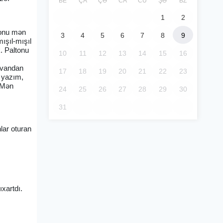
BE
ÇA
ÇƏ
CA
CÜ
ŞƏ
BZ
1
2
a onu mən
3
4
5
6
7
8
9
ışıl-mışıl
k. Paltonu
10
11
12
13
14
15
16
yvandan
17
18
19
20
21
22
23
 yazım,
- Mən
24
25
26
27
28
29
30
31
lar oturan
xartdı.