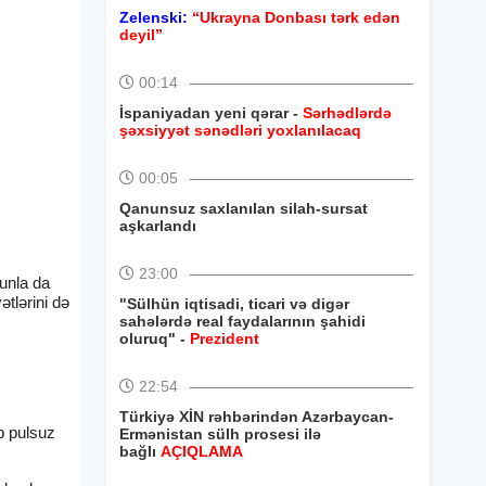
Zelenski:
“Ukrayna Donbası tərk edən
deyil”
00:14
İspaniyadan yeni qərar -
Sərhədlərdə
şəxsiyyət sənədləri yoxlanılacaq
00:05
Qanunsuz saxlanılan silah-sursat
aşkarlandı
23:00
nunla da
ətlərini də
"Sülhün iqtisadi, ticari və digər
sahələrdə real faydalarının şahidi
oluruq" -
Prezident
22:54
Türkiyə XİN rəhbərindən Azərbaycan-
b pulsuz
Ermənistan sülh prosesi ilə
bağlı
AÇIQLAMA