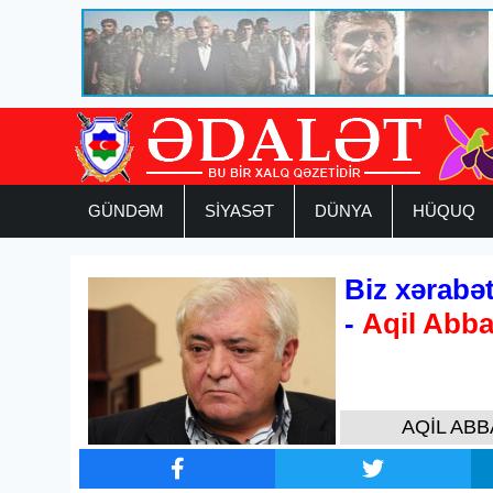
GÜNDƏM
SİYASƏT
DÜNYA
HÜQUQ
Biz xərabət
-
Aqil Abba
AQİL ABB