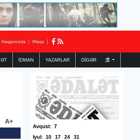
Haqqımızda
Əlaqə
YƏT
İDMAN
YAZARLAR
DIGƏR
A+
Avqust:
7
Iyul:
10
17
24
31