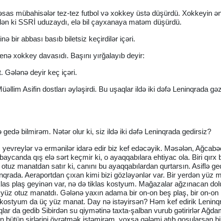
 əsas mübahisələr tez-tez futbol və xokkey üstə düşürdü. Xokkeyin ə
ndən ki SSRİ uduzaydı, elə bil çayxanaya matəm düşürdü.
nə bir abbası basıb biletsiz keçirdilər içəri.
enə xokkey davasıdı. Başını yırğalayıb deyir:
. Gələnə deyir keç içəri.
üəllim Asifin dostları əyləşirdi. Bu uşaqlar ildə iki dəfə Leninqrada 
gedə bilmirəm. Nətər olur ki, siz ildə iki dəfə Leninqrada gedirsiz?
ı yevreylər və ermənilər idarə edir biz kef edəcəyik. Məsələn, Ağcabə
aycanda qış elə sərt keçmir ki, o ayaqqabılara ehtiyac ola. Biri qırx 
 otuz manatdan satır ki, canını bu ayaqqabılardan qurtarsın. Asiflə ged
nqrada. Aeraportdan çıxan kimi bizi gözləyənlər var. Bir yerdən yüz 
tiklas plaş geyinən var, nə də tiklas kostyum. Mağazalar ağzınacan dol
i yüz otuz manatdı. Gələnə yaxın adama bir on-on beş plaş, bir on-on
, kostyum da üç yüz manat. Day nə istəyirsən? Həm kef edirik Leninq
ar da gedib Sibirdən su qiymətinə taxta-şalban vurub gətirirlər Ağd
 bütün sirlərini öyrətmək istəmirəm, yoxsa qələmi atıb qoşularsan bi