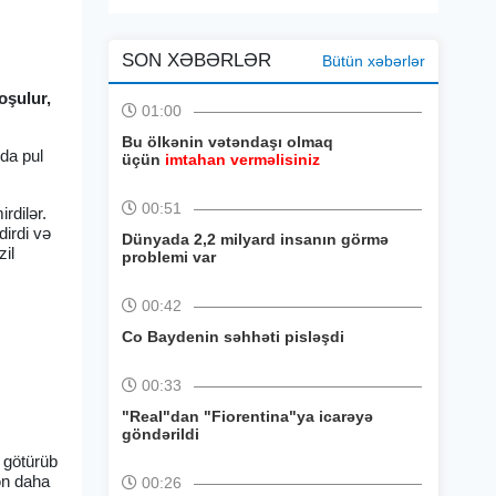
SON XƏBƏRLƏR
Bütün xəbərlər
oşulur,
01:00
Bu ölkənin vətəndaşı olmaq
da pul
üçün
imtahan verməlisiniz
00:51
rdilər.
dirdi və
Dünyada 2,2 milyard insanın görmə
zil
problemi var
00:42
Co Baydenin səhhəti pisləşdi
00:33
"Real"dan "Fiorentina"ya icarəyə
göndərildi
a götürüb
ən daha
00:26