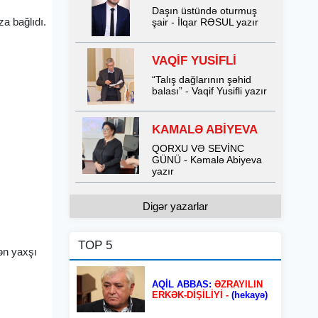
Daşın üstündə oturmuş
za bağlıdı.
şair - İlqar RƏSUL yazır
VAQİF YUSİFLİ
“Talış dağlarının şəhid
balası” - Vaqif Yusifli yazır
KAMALƏ ABİYEVA
QORXU VƏ SEVİNC
GÜNÜ - Kəmalə Abiyeva
yazır
Digər yazarlar
TOP 5
sən yaxşı
AQİL ABBAS:
ƏZRAYILIN
ERKƏK-DİŞİLİYİ -
(hekayə)