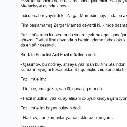
Əvvəllər kəndlərə nadir hallarda kino gətirirdilər. Səs ya
Mədəniyyət evində kinoya.
İndi də xəbər yayılırdı ki, Zərgər Mamedin həyətində bu ax
Film başlamamış Zərgər Mamed deyərdi ki, kimdə dəsmal 
Fazil müəllimin kinoteatrında siqaret çəkmək qəti qadağan
görərdi. Dərhal filmi dayandırıb həmin adama futboldakı k
da ən ağır cəzaydı.
Bir dəfə Futbolist Adil Fazil müəllimə dedi:
- Qasımov, bu nədi ey, afişaya yazırsan bu film Stalində
Kumarın ayağını kəsəcəklər. Bir qonaqlıq ver, sənə elə bi
Fazil müəllim:
- De, xoşuma gəlsə, sən öl, qonaqlıq məndə.
- Fazil müəllim, yaz ki, ay afişanı oxuyub kinoya girməyən
Fazil müəllim başını bulayıb dedi:
- Nadirov, son zamanlar yaman skleroz olmuşam.