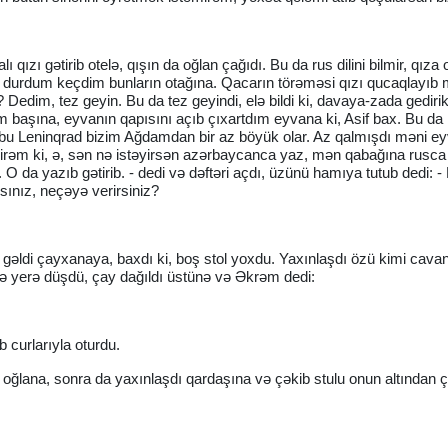
 qızı gətirib otelə, qışın da oğlan çağıdı. Bu da rus dilini bilmir, qız
 durdum keçdim bunların otağına. Qacarın törəməsi qızı qucaqlayıb m
? Dedim, tez geyin. Bu da tez geyindi, elə bildi ki, davaya-zada gediri
m başına, eyvanın qapısını açıb çıxartdım eyvana ki, Asif bax. Bu da
 bu Leninqrad bizim Ağdamdan bir az böyük olar. Az qalmışdı məni e
rəm ki, ə, sən nə istəyirsən azərbaycanca yaz, mən qabağına rusca
 da yazıb gətirib. - dedi və dəftəri açdı, üzünü hamıya tutub dedi: 
sınız, neçəyə verirsiniz?
əldi çayxanaya, baxdı ki, boş stol yoxdu. Yaxınlaşdı özü kimi cavan
üstə yerə düşdü, çay dağıldı üstünə və Əkrəm dedi:
curlarıyla oturdu.
 oğlana, sonra da yaxınlaşdı qardaşına və çəkib stulu onun altından çı