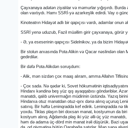
Çayxanaya adətən ziyalılar və məmurlar yığışırdı. Burda
olan vaxtıydı. Hamı SSRİ-yə azarkeşlik edirdi. Vay o gü
Kinoteatrın Hidayət adlı bir qapıçısı vardı, adamlar onun əli
SSRİ yenə uduzub, Fazil müəllim girir çayxanaya, görür y
- Ə, ya eseserinin qapıçısı Sidelnikov, ya da bizim Hidayət
Bir stolun arxasında Pota Alikin və Qacar nəslindən olan M
gedirdilər.
Bir dəfə Pota Alikdən soruşdum:
- Alik, mən sizdən çox maaş alıram, amma Allahın Tiflisinə 
- Çox sadə. Nə qədər ki, Sovet hökumətinin iqtisadiyyatın
Hindarx kəndinə beş yüz qış ayaqqabısı göndəriblər. Azərb
manatdı, qalıb univermağın müdirinin üstündə. Yazıq birini
Hindarxa otuz manatdan otuz-qırx dənə alırıq uçuruq Leni
satırıq. Bir həftə Leninqradda kef edirik. Leninqradda nə 
yoxdu. Tiklas plaşın biri doxsan manat, kostyumun da bir
kostyum alırıq. Ağdamda plaş iki yüz əlli-üç yüz manatdı
həm də adama üç-dörd min manat irəli düşürük. Bəzi uşaql
da od qiymətinə bütün Qarabağa satırlar. Mən sənə alverin