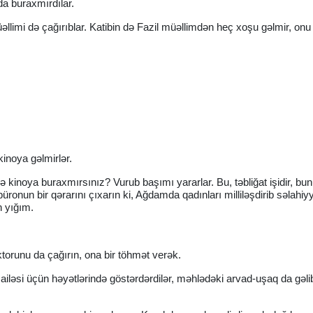
da buraxmırdılar.
əllimi də çağırıblar. Katibin də Fazil müəllimdən heç xoşu gəlmir, onu
kinoya gəlmirlər.
ə kinoya buraxmırsınız? Vurub başımı yararlar. Bu, təbliğat işidir, bu
ronun bir qərarını çıxarın ki, Ağdamda qadınları milliləşdirib səlahiyy
n yığım.
torunu da çağırın, ona bir töhmət verək.
z ailəsi üçün həyətlərində göstərdərdilər, məhlədəki arvad-uşaq da gəli