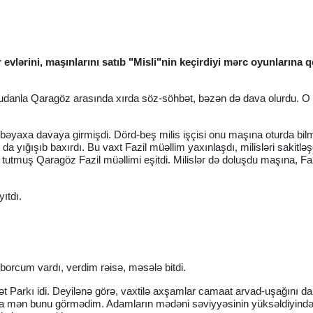
r evlərini, maşınlarını satıb "Misli"nin keçirdiyi mərc oyunlarına q
anla Qaragöz arasında xırda söz-söhbət, bəzən də dava olurdu. O 
bəyaxa davaya girmişdi. Dörd-beş milis işçisi onu maşına oturda bilmi
a yığışıb baxırdı. Bu vaxt Fazil müəllim yaxınlaşdı, milisləri sakitləş
 tutmuş Qaragöz Fazil müəllimi eşitdi. Milislər də doluşdu maşına, Fa
yıtdı.
orcum vardı, verdim rəisə, məsələ bitdi.
hət Parkı idi. Deyilənə görə, vaxtilə axşamlar camaat arvad-uşağını d
nra mən bunu görmədim. Adamların mədəni səviyyəsinin yüksəldiyind