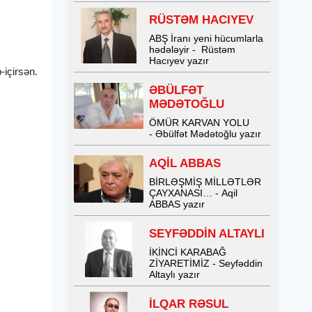
RÜSTƏM HACIYEV
ABŞ İranı yeni hücumlarla
hədələyir - Rüstəm
Hacıyev yazır
-içirsən.
ƏBÜLFƏT
MƏDƏTOĞLU
ÖMÜR KARVAN YOLU
- Əbülfət Mədətoğlu yazır
AQİL ABBAS
BİRLƏŞMİŞ MİLLƏTLƏR
ÇAYXANASI… - Aqil
ABBAS yazır
SEYFƏDDİN ALTAYLI
İKİNCİ KARABAĞ
ZİYARETİMİZ - Seyfəddin
Altaylı yazır
İLQAR RƏSUL