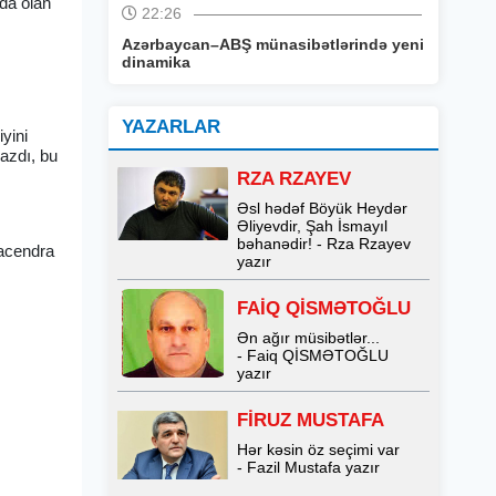
qda olan
22:26
Azərbaycan–ABŞ münasibətlərində yeni
dinamika
YAZARLAR
yini
mazdı, bu
RZA RZAYEV
Əsl hədəf Böyük Heydər
Əliyevdir, Şah İsmayıl
bəhanədir! - Rza Rzayev
Racendra
yazır
FAİQ QİSMƏTOĞLU
Ən ağır müsibətlər...
- Faiq QİSMƏTOĞLU
yazır
FİRUZ MUSTAFA
Hər kəsin öz seçimi var
- Fazil Mustafa yazır