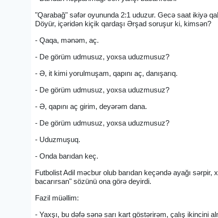
"Qarabağ" səfər oyununda 2:1 uduzur. Gecə saat ikiyə qalm
Döyür, içəridən kiçik qardaşı Ərşad soruşur ki, kimsən?
- Qaqa, mənəm, aç.
- De görüm udmusuz, yoxsa uduzmusuz?
- Ə, it kimi yorulmuşam, qapını aç, danışarıq.
- De görüm udmusuz, yoxsa uduzmusuz?
- Ə, qapını aç girim, deyərəm dana.
- De görüm udmusuz, yoxsa uduzmusuz?
- Uduzmuşuq.
- Onda barıdan keç.
Futbolist Adil məcbur olub barıdan keçəndə ayağı sərpir, 
bacarırsan" sözünü ona görə deyirdi.
Fazil müəllim:
- Yaxşı, bu dəfə sənə sarı kart göstərirəm, çalış ikincini a