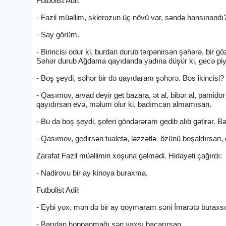
Futbolist Adil:
- Fazil müəllim, sklerozun üç növü var, səndə hansınandı
- Say görüm.
- Birincisi odur ki, burdan durub tərpənirsən şəhərə, bir g
Səhər durub Ağdama qayıdanda yadına düşür ki, gecə pi
- Boş şeydi, səhər bir də qayıdaram şəhərə. Bəs ikincisi?
- Qasımov, arvad deyir get bazara, ət al, bibər al, pami
qayıdırsan evə, məlum olur ki, badımcan almamısan.
- Bu da boş şeydi, şoferi göndərərəm gedib alıb gətirər. 
- Qasımov, gedirsən tualetə, ləzzətlə özünü boşaldırsan,
Zarafat Fazil müəllimin xoşuna gəlmədi. Hidayəti çağırdı:
- Nadirovu bir ay kinoya buraxma.
Futbolist Adil:
- Eybi yox, mən də bir ay qoymaram səni İmarətə buraxsın
- Barıdan hoppanmağı sən yaxşı bacarırsan.