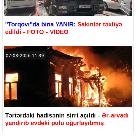
"Torqovı"da bina YANIR:
Sakinlər təxliyə
edildi - FOTO - VİDEO
07-08-2026 11:39
Tərtərdəki hadisənin sirri açıldı -
Ər-arvadı
yandırıb evdəki pulu oğurlayıbmış