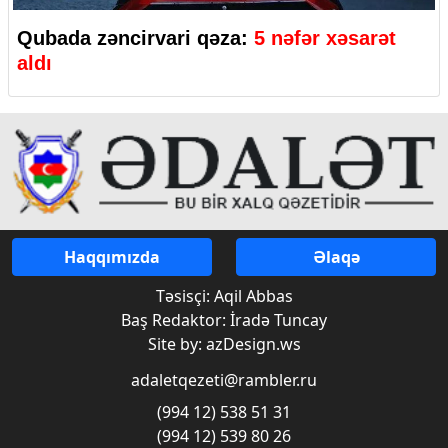
Qubada zəncirvari qəza:
5 nəfər xəsarət
aldı
Haqqımızda
Əlaqə
Təsisçi: Aqil Abbas
Baş Redaktor: İradə Tuncay
Site by: azDesign.ws
adaletqezeti@rambler.ru
(994 12) 538 51 31
(994 12) 539 80 26