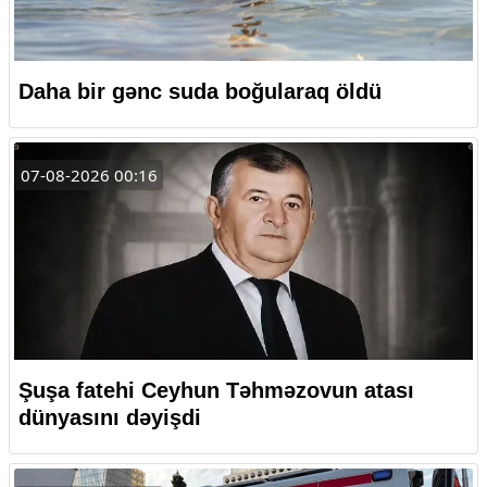
Daha bir gənc suda boğularaq öldü
07-08-2026 00:16
Şuşa fatehi Ceyhun Təhməzovun atası
dünyasını dəyişdi