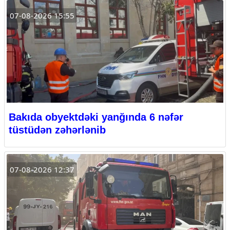
07-08-2026 15:55
Bakıda obyektdəki yanğında 6 nəfər
tüstüdən zəhərlənib
07-08-2026 12:37