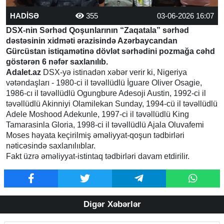
HADİSƏ
355
03-06-2026 16:07
DSX-nin Sərhəd Qoşunlarının “Zaqatala” sərhəd
dəstəsinin xidməti ərazisində Azərbaycandan
Gürcüstan istiqamətinə dövlət sərhədini pozmağa cəhd
göstərən 6 nəfər saxlanılıb.
Adalet.az
DSX-yə istinadən xəbər verir ki, Nigeriya
vətəndaşları - 1980-ci il təvəllüdlü İguare Oliver Osagie,
1986-cı il təvəllüdlü Ogungbure Adesoji Austin, 1992-ci il
təvəllüdlü Akinniyi Olamilekan Sunday, 1994-cü il təvəllüdlü
Adele Moshood Adekunle, 1997-ci il təvəllüdlü King
Tamarasinla Gloria, 1998-ci il təvəllüdlü Ajala Oluvafemi
Moses həyata keçirilmiş əməliyyat-qoşun tədbirləri
nəticəsində saxlanılııblar.
Fakt üzrə əməliyyаt-istintaq tədbirləri dаvаm еtdirilir.
Digər Xəbərlər