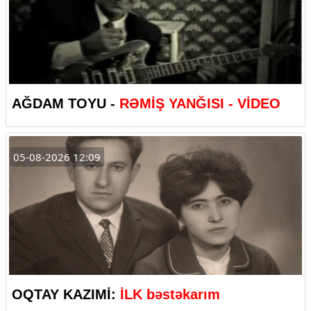
AĞDAM TOYU -
RƏMİŞ YANĞISI - VİDEO
05-08-2026 12:09
OQTAY KAZIMİ:
İLK bəstəkarım