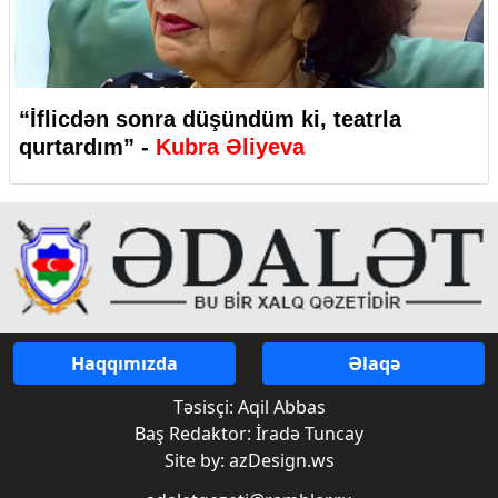
“İflicdən sonra düşündüm ki, teatrla
qurtardım” -
Kubra Əliyeva
Haqqımızda
Əlaqə
Təsisçi: Aqil Abbas
Baş Redaktor: İradə Tuncay
Site by: azDesign.ws