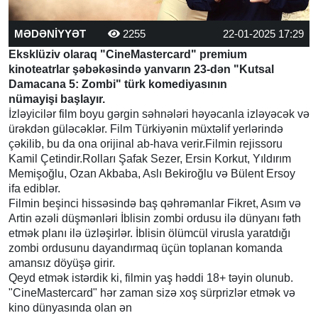
MƏDƏNİYYƏT
2255
22-01-2025 17:29
Eksklüziv olaraq "CineMastercard" premium
kinoteatrlar şəbəkəsində yanvarın 23-dən "Kutsal
Damacana 5: Zombi" türk komediyasının
nümayişi başlayır.
İzləyicilər film boyu gərgin səhnələri həyəcanla izləyəcək və
ürəkdən güləcəklər. Film Türkiyənin müxtəlif yerlərində
çəkilib, bu da ona orijinal ab-hava verir.Filmin rejissoru
Kamil Çetindir.Rolları Şafak Sezer, Ersin Korkut, Yıldırım
Memişoğlu, Ozan Akbaba, Aslı Bekiroğlu və Bülent Ersoy
ifa ediblər.
Filmin beşinci hissəsində baş qəhrəmanlar Fikret, Asım və
Artin əzəli düşmənləri İblisin zombi ordusu ilə dünyanı fəth
etmək planı ilə üzləşirlər. İblisin ölümcül virusla yaratdığı
zombi ordusunu dayandırmaq üçün toplanan komanda
amansız döyüşə girir.
Qeyd etmək istərdik ki, filmin yaş həddi 18+ təyin olunub.
"CineMastercard" hər zaman sizə xoş sürprizlər etmək və
kino dünyasında olan ən