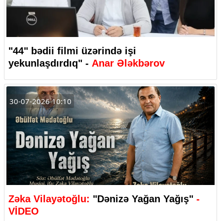
"44" bədii filmi üzərində işi
yekunlaşdırdıq" -
Anar Ələkbərov
30-07-2026 10:10
Zəka Vilayətoğlu:
"Dənizə Yağan Yağış"
-
VİDEO