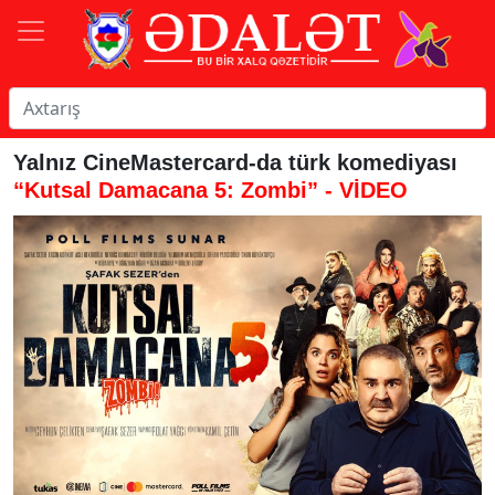
Yalnız CineMastercard-da türk komediyası
“Kutsal Damacana 5: Zombi” - VİDEO