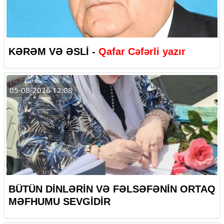
KƏRƏM VƏ ƏSLİ -
Qafar Cəfərli yazır
05-08-2026 12:08
BÜTÜN DİNLƏRİN VƏ FƏLSƏFƏNİN ORTAQ
MƏFHUMU SEVGİDİR