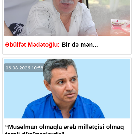
Əbülfət Mədətoğlu:
Bir də mən...
06-08-2026 10:58
“Müsəlman olmaqla ərəb millətçisi olmaq