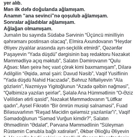
yer alıb.
Mən ilk dəfə doğulanda ağlamışam.
Anamın “ana sevinci”nə qoşulub ağlamışam.
Sonralar ağladıblar ağlamışam.
Ağlağan olmamışam.
Jurnalın bu sayında Südabə Sərvinin “Üçüncü minilliyin
qəhrəmanı postinsan olacaq”, Elmira Axundovanın “Heydər
Əliyev ziyalılar arasında ayrı-seçkilik etmirdi”, Qəzənfər
Paşayevin “Yada düşdü” dərgisinin baş redaktoru Nəzakət
Məmmədliyə açıq məktub”, Salatın Dəmirovanın “Qulu
Ağsəs: Mən şeirə heç vaxt çörək kimi baxmamışam”, Dilarə
Adilgilin “Əqidə, amal şairi: Davud Nəsib”, Vaqif Yusiflinin
“Yada düşdü Nahid Hacızadə”, Bəhruz Niftəliyevin “Ala
gözlərin”, Nəzmiyyə Yigitoğlunun “Azadə qəlbin nəğməsi”,
“Qəlbimizə yazılan şeirlər”, Şəlalə Ana Hümmətlinin “O-Əziz
Vəlilidən ətirli qasid”, Nəzakət Məmmədovanın “Lütfkar
qadın”, Aysel Fikrətin “Bir ömrün musiqi salnaməsi”, Fuad
Biləsuvarlının “Rəşad Məcidin qələmsiz yazılanlar”ı”, Vaqif
Səmədoğlunun “Səməd Vurğun kimdir?”, Salatın
Əhmədlinin “Ədalət”, Pərvanə Məmmədlinin “Süleyman
Rüstəmin Cənubla bağlı xatirələri”, Əkbər Əlioğlu Əliyevin