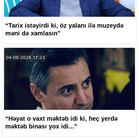
“Tarix istəyirdi ki, öz yalanı ilə muzeydə
məni də xamlasın”
04-08-2026 11:23
“Həyat o vaxt məktəb idi ki, heç yerdə
məktəb binası yox idi...”