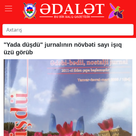
"Yada düşdü" jurnalının növbəti sayı işıq
üzü görüb