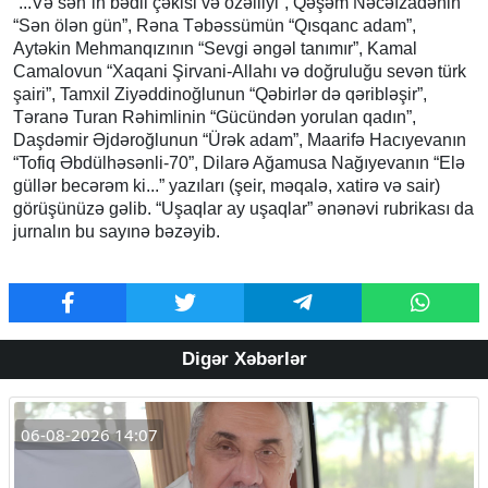
“...Və sən”in bədii çəkisi və özəlliyi”, Qəşəm Nəcəfzadənin
“Sən ölən gün”, Rəna Təbəssümün “Qısqanc adam”,
Aytəkin Mehmanqızının “Sevgi əngəl tanımır”, Kamal
Camalovun “Xaqani Şirvani-Allahı və doğruluğu sevən türk
şairi”, Tamxil Ziyəddinoğlunun “Qəbirlər də qəribləşir”,
Təranə Turan Rəhimlinin “Gücündən yorulan qadın”,
Daşdəmir Əjdəroğlunun “Ürək adam”, Maarifə Hacıyevanın
“Tofiq Əbdülhəsənli-70”, Dilarə Ağamusa Nağıyevanın “Elə
güllər becərəm ki...” yazıları (şeir, məqalə, xatirə və sair)
görüşünüzə gəlib. “Uşaqlar ay uşaqlar” ənənəvi rubrikası da
jurnalın bu sayınə bəzəyib.
Digər Xəbərlər
06-08-2026 14:07