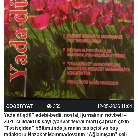
ƏDƏBİYYAT
359
12-05-2026 11:04
Yada düşdü" ədəbi-bədii, nostalji jurnalının növbəti –
2026-cı ildəki ilk sayı (yanvar-fevral-mart) çapdan çıxıb.
“Təsisçidən” bölümündə jurnalın təsisçisi və baş
redaktoru Nəzakət Məmmədovanın “Ağlamışam” şeiri