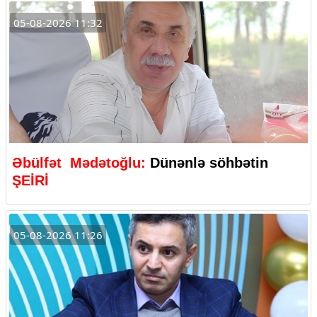
05-08-2026 11:32
Əbülfət Mədətoğlu:
Dünənlə söhbətin
ŞEİRİ
05-08-2026 11:26