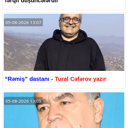
fərqli düşüncələrdir”
05-08-2026 13:07
“Rəmiş” dastanı -
Tural Cəfərov yazır
05-08-2026 13:05