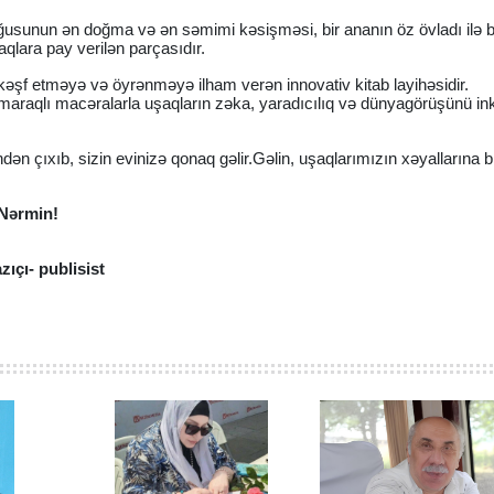
uyğusunun ən doğma və ən səmimi kəsişməsi, bir ananın öz övladı ilə b
qlara pay verilən parçasıdır.
əşf etməyə və öyrənməyə ilham verən innovativ kitab layihəsidir.
və maraqlı macəralarla uşaqların zəka, yaradıcılıq və dünyagörüşünü in
ən çıxıb, sizin evinizə qonaq gəlir.Gəlin, uşaqlarımızın xəyallarına bi
 Nərmin!
zıçı- publisist