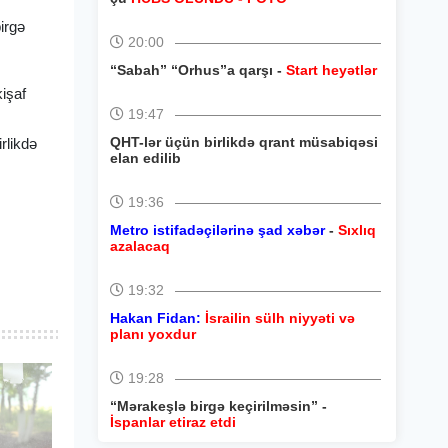
irgə
20:00
“Sabah” “Orhus”a qarşı -
Start heyətlər
kişaf
19:47
QHT-lər üçün birlikdə qrant müsabiqəsi
rlikdə
elan edilib
19:36
Metro istifadəçilərinə şad xəbər
-
Sıxlıq
azalacaq
19:32
Hakan Fidan:
İsrailin sülh niyyəti və
planı yoxdur
19:28
“Mərakeşlə birgə keçirilməsin” -
İspanlar etiraz etdi