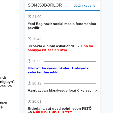
SON XƏBƏRLƏR
Bütün xəbərlər
21:00
Yeni Baş nazir sosial media fenomeninə
çevrilir
20:45
38 saxta diplom aşkarlandı... -
Tibb və
səhiyyə ixtisasları üzrə
20:33
Hikmət Hacıyevin fikirləri Türkiyədə
səhv təqdim edildi
indi
nişteyn'
20:12
vəsi və
Azərbaycan Mərakeşdə fəxri ölkə seçilib
20:01
ınıza
yə
Ərdoğana sui-qəsd cəhdi edən FETÖ-
çü
HƏBS OLUNDU - FOTO