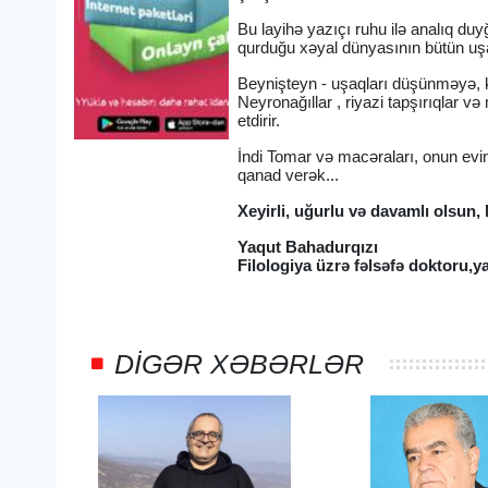
Bu layihə yazıçı ruhu ilə analıq d
qurduğu xəyal dünyasının bütün uşa
Beynişteyn - uşaqları düşünməyə, k
Neyronağıllar , riyazi tapşırıqlar 
etdirir.
İndi Tomar və macəraları, onun evind
qanad verək...
Xeyirli, uğurlu və davamlı olsun,
Yaqut Bahadurqızı
Filologiya üzrə fəlsəfə doktoru,ya
DIGƏR XƏBƏRLƏR