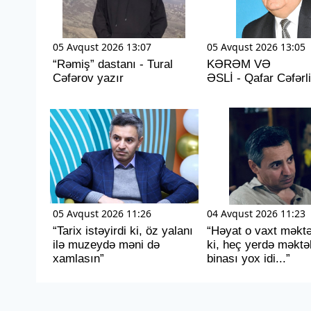
05 Avqust 2026 13:07
05 Avqust 2026 13:05
“Rəmiş” dastanı - Tural
KƏRƏM VƏ
Cəfərov yazır
ƏSLİ - Qafar Cəfərli
05 Avqust 2026 11:26
04 Avqust 2026 11:23
“Tarix istəyirdi ki, öz yalanı
“Həyat o vaxt məktə
ilə muzeydə məni də
ki, heç yerdə məktə
xamlasın”
binası yox idi...”