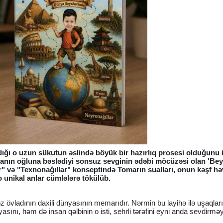
ğı o uzun sükutun əslində böyük bir hazırlıq prosesi olduğunu 
nanın oğluna bəslədiyi sonsuz sevginin ədəbi möcüzəsi olan 'Bey
lar" və "Texnonağıllar" konseptində Tomarın sualları, onun kəşf hə
 unikal anlar cümlələrə tökülüb.
z övladının daxili dünyasının memarıdır. Nərmin bu layihə ilə uşaqlar
asını, həm də insan qəlbinin o isti, sehrli tərəfini eyni anda sevdirmə