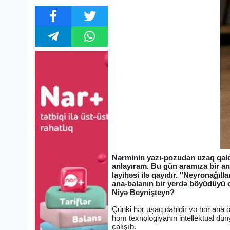
Nərminin yazı-pozudan uzaq qaldı
anlayıram. Bu gün aramıza bir a
layihəsi ilə qayıdır. "Neyronağıl
ana-balanın bir yerdə böyüdüyü o
Niyə Beynişteyn?
Çünki hər uşaq dahidir və hər ana ö
həm texnologiyanın intellektual düny
çalışıb.