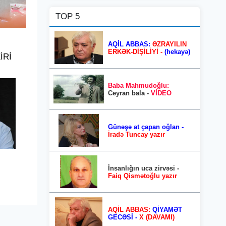
TOP 5
AQİL ABBAS:
ƏZRAYILIN
ERKƏK-DİŞİLİYİ -
(hekayə)
İRİ
Baba Mahmudoğlu:
Ceyran bala -
VİDEO
Günəşə at çapan oğlan -
İradə Tuncay yazır
İnsanlığın uca zirvəsi -
Faiq Qismətoğlu yazır
AQİL ABBAS:
QİYAMƏT
GECƏSİ -
X (DAVAMI)