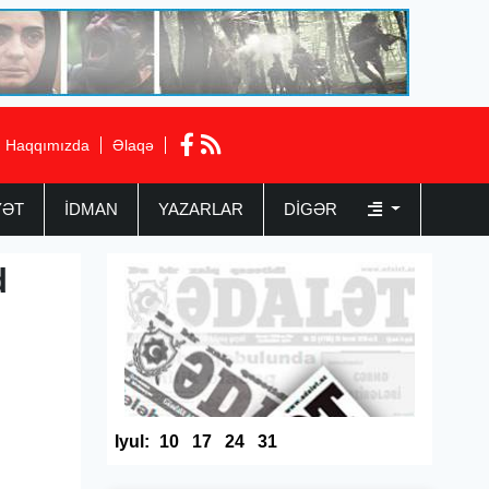
Haqqımızda
Əlaqə
YƏT
İDMAN
YAZARLAR
DIGƏR
d
Iyul:
10
17
24
31