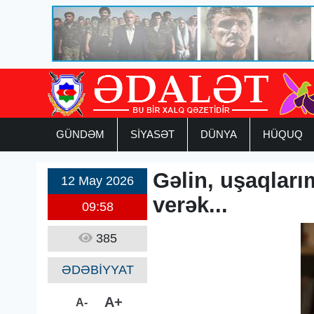
GÜNDƏM
SİYASƏT
DÜNYA
HÜQUQ
Gəlin, uşaqları
12 May 2026
verək...
09:58
385
ƏDƏBİYYAT
A+
A-