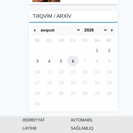
TƏQVİM / ARXİV
BE
ÇA
ÇƏ
CA
CÜ
ŞƏ
BZ
1
2
3
4
5
6
7
8
9
10
11
12
13
14
15
16
17
18
19
20
21
22
23
24
25
26
27
28
29
30
31
ƏDƏBİYYAT
AVTOMABİL
LAYİHƏ
SAĞLAMLIQ