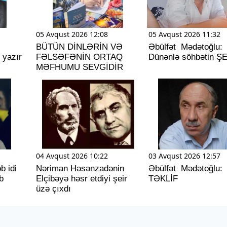
05 Avqust 2026 12:08
05 Avqust 2026 11:32
BÜTÜN DİNLƏRİN VƏ
Əbülfət Mədətoğlu:
 yazır
FƏLSƏFƏNİN ORTAQ
Dünənlə söhbətin ŞE
MƏFHUMU SEVGİDİR
04 Avqust 2026 10:22
03 Avqust 2026 12:57
b idi
Nəriman Həsənzadənin
Əbülfət Mədətoğlu:
b
Elçibəyə həsr etdiyi şeir
TƏKLİF
üzə çıxdı