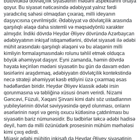
bütövlükdə dövlətçilik siyasətinin mədəni aspektlərini ortaya
qoyur. Bu siyasət nəticəsində ədəbiyyat yalnız fərdi
yaradıcılıq sahəsi olmaqdan çıxaraq, milli ideyanın
daşıyıcısına çevrilmişdir. Ədəbiyyat və dövlətçilik arasında
qarşılıqlı əlaqə daha sistemli və məqsədyönlü xarakter
almışdır. İndiki dövrdə Heydər Əliyev dövründə Azərbaycan
ədəbiyyatının inkişaf istiqamətlərini, dövlət siyasəti ilə ədəbi
mühit arasındakı qarşılıqlı əlaqəni və bu əlaqənin milli
kimliyin formalaşmasındakı rolunu təhlil etmək olduqca
böyük əhəmiyyət daşıyır. Eyni zamanda, həmin dövrdə
həyata keçirilən mədəni siyasətin bu gün də davam edən
təsirlərini araşdırmaq, ədəbiyyatın dövlətçilik kontekstində
necə strateji əhəmiyyət kəsb etdiyini üzə çıxarmaq əsas
hədəflərdən biridir. Heydər Əliyev klassik ədəbi irsin
qorunmasına və təbliğinə xüsusi önəm verirdi. Nizami
Gəncəvi, Füzuli, Xəqani Şirvani kimi dahi söz ustadlarının
yubileylərinin dövlət səviyyəsində qeyd olunması, onların
əsərlərinin nəşri və geniş oxucu kütləsinə çatdırılması bu
siyasətin bariz nümunəsidir. Bu tədbirlər təkcə ədəbi hadisə
deyil, həm də milli özünüdərk prosesinin mühüm mərhələsi
kimi çıxış edirdi.
Müasir ədəbi mühitin inkişafı da Heydər Əliyev siyasətinin