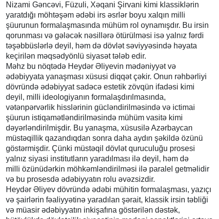
Nizami Gəncəvi, Füzuli, Xəqani Şirvani kimi klassiklərin
yaratdığı möhtəşəm ədəbi irs əsrlər boyu xalqın milli
şüurunun formalaşmasında mühüm rol oynamışdır. Bu irsin
qorunması və gələcək nəsillərə ötürülməsi isə yalnız fərdi
təşəbbüslərlə deyil, həm də dövlət səviyyəsində həyata
keçirilən məqsədyönlü siyasət tələb edir.
Məhz bu nöqtədə Heydər Əliyevin mədəniyyət və
ədəbiyyata yanaşması xüsusi diqqət çəkir. Onun rəhbərliyi
dövründə ədəbiyyat sadəcə estetik zövqün ifadəsi kimi
deyil, milli ideologiyanın formalaşdırılmasında,
vətənpərvərlik hisslərinin gücləndirilməsində və ictimai
şüurun istiqamətləndirilməsində mühüm vasitə kimi
dəyərləndirilmişdir. Bu yanaşma, xüsusilə Azərbaycan
müstəqillik qazandıqdan sonra daha aydın şəkildə özünü
göstərmişdir. Çünki müstəqil dövlət quruculuğu prosesi
yalnız siyasi institutların yaradılması ilə deyil, həm də
milli özünüdərkin möhkəmləndirilməsi ilə paralel getməlidir
və bu prosesdə ədəbiyyatın rolu əvəzsizdir.
Heydər Əliyev dövründə ədəbi mühitin formalaşması, yazıçı
və şairlərin fəaliyyətinə yaradılan şərait, klassik irsin təbliği
və müasir ədəbiyyatın inkişafına göstərilən dəstək,