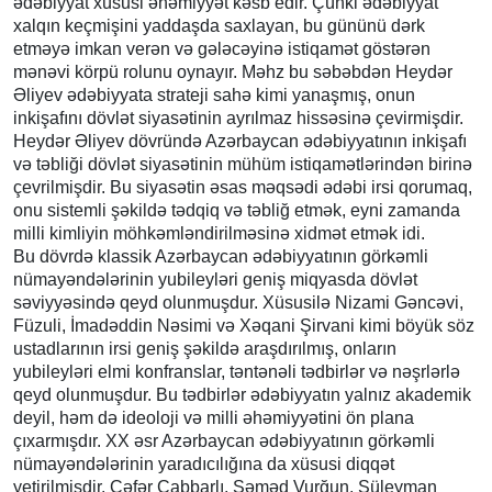
ədəbiyyat xüsusi əhəmiyyət kəsb edir. Çünki ədəbiyyat
xalqın keçmişini yaddaşda saxlayan, bu gününü dərk
etməyə imkan verən və gələcəyinə istiqamət göstərən
mənəvi körpü rolunu oynayır. Məhz bu səbəbdən Heydər
Əliyev ədəbiyyata strateji sahə kimi yanaşmış, onun
inkişafını dövlət siyasətinin ayrılmaz hissəsinə çevirmişdir.
Heydər Əliyev dövründə Azərbaycan ədəbiyyatının inkişafı
və təbliği dövlət siyasətinin mühüm istiqamətlərindən birinə
çevrilmişdir. Bu siyasətin əsas məqsədi ədəbi irsi qorumaq,
onu sistemli şəkildə tədqiq və təbliğ etmək, eyni zamanda
milli kimliyin möhkəmləndirilməsinə xidmət etmək idi.
Bu dövrdə klassik Azərbaycan ədəbiyyatının görkəmli
nümayəndələrinin yubileyləri geniş miqyasda dövlət
səviyyəsində qeyd olunmuşdur. Xüsusilə Nizami Gəncəvi,
Füzuli, İmadəddin Nəsimi və Xəqani Şirvani kimi böyük söz
ustadlarının irsi geniş şəkildə araşdırılmış, onların
yubileyləri elmi konfranslar, təntənəli tədbirlər və nəşrlərlə
qeyd olunmuşdur. Bu tədbirlər ədəbiyyatın yalnız akademik
deyil, həm də ideoloji və milli əhəmiyyətini ön plana
çıxarmışdır. XX əsr Azərbaycan ədəbiyyatının görkəmli
nümayəndələrinin yaradıcılığına da xüsusi diqqət
yetirilmişdir. Cəfər Cabbarlı, Səməd Vurğun, Süleyman