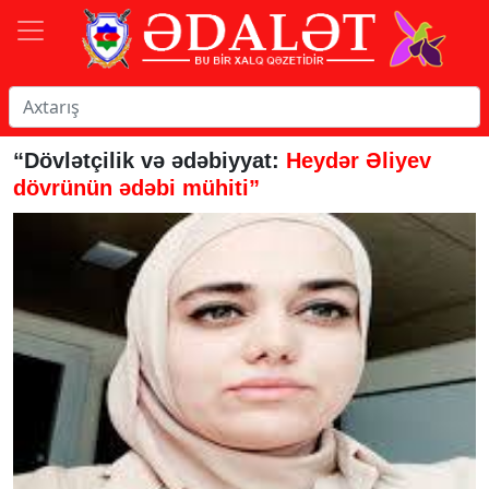
“Dövlətçilik və ədəbiyyat:
Heydər Əliyev
dövrünün ədəbi mühiti”