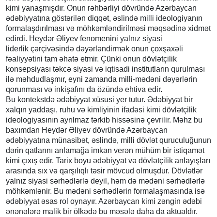
kimi yanaşmışdır. Onun rəhbərliyi dövründə Azərbaycan
ədəbiyyatına göstərilən diqqət, əslində milli ideologiyanın
formalaşdırılması və möhkəmləndirilməsi məqsədinə xidmət
edirdi. Heydər Əliyev fenomenini yalnız siyasi
liderlik çərçivəsində dəyərləndirmək onun çoxşaxəli
fəaliyyətini tam əhatə etmir. Çünki onun dövlətçilik
konsepsiyası təkcə siyasi və iqtisadi institutların qurulması
ilə məhdudlaşmır, eyni zamanda milli-mədəni dəyərlərin
qorunması və inkişafını da özündə ehtiva edir.
Bu kontekstdə ədəbiyyat xüsusi yer tutur. Ədəbiyyat bir
xalqın yaddaşı, ruhu və kimliyinin ifadəsi kimi dövlətçilik
ideologiyasının ayrılmaz tərkib hissəsinə çevrilir. Məhz bu
baxımdan Heydər Əliyev dövründə Azərbaycan
ədəbiyyatına münasibət, əslində, milli dövlət quruculuğunun
dərin qatlarını anlamağa imkan verən mühüm bir istiqamət
kimi çıxış edir. Tarix boyu ədəbiyyat və dövlətçilik anlayışları
arasında sıx və qarşılıqlı təsir mövcud olmuşdur. Dövlətlər
yalnız siyasi sərhədlərlə deyil, həm də mədəni sərhədlərlə
möhkəmlənir. Bu mədəni sərhədlərin formalaşmasında isə
ədəbiyyat əsas rol oynayır. Azərbaycan kimi zəngin ədəbi
ənənələrə malik bir ölkədə bu məsələ daha da aktualdır.