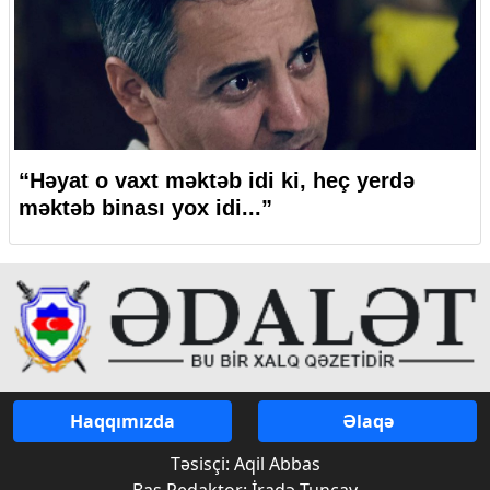
“Həyat o vaxt məktəb idi ki, heç yerdə
məktəb binası yox idi...”
Haqqımızda
Əlaqə
Təsisçi: Aqil Abbas