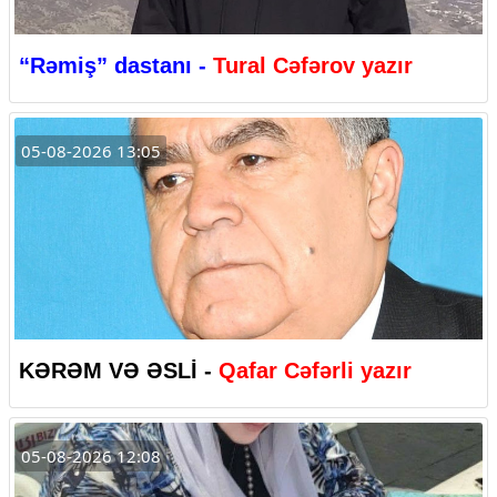
“Rəmiş” dastanı -
Tural Cəfərov yazır
05-08-2026 13:05
KƏRƏM VƏ ƏSLİ -
Qafar Cəfərli yazır
05-08-2026 12:08