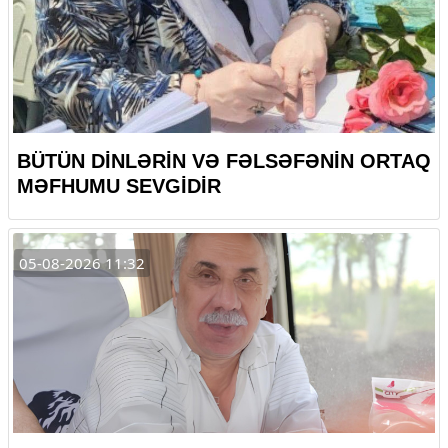
BÜTÜN DİNLƏRİN VƏ FƏLSƏFƏNİN ORTAQ
MƏFHUMU SEVGİDİR
05-08-2026 11:32