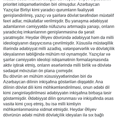
prioritet istiqamətlərindən biri olmuşdur. Azərbaycan
Yazıçılar Birliyi kimi yaradıcı qurumların fəaliyyəti
genişləndirilmiş, yazıçı və şairlərə dövlət tərəfindən müxtəlif
fəxri adlar, mükafatlar verilmişdir. Bu yanaşma ədəbiyyat
adamlarının cəmiyyətdə nüfuzunu artırmaqla yanaşı, onların
yaradıcılıq imkanlarının genişlənməsinə də şərait
yaratmışdır. Heydər Əliyev dövründə ədəbiyyat həm də milli
ideologiyanın daşıyıcısına çevrilmişdir. Xüsusilə müstəqillik
illərində ədəbiyyat milli azadlıq, vətənpərvərlik və dövlətçilik
ideyalarının təbliğində mühüm rol oynamışdır. Yazıçılar və
şairlər cəmiyyətin ideoloji istiqamətinin formalaşmasında
aktiv iştirak etmiş, onların əsərlərində milli birlik və dövlətə
sədaqət mövzuları ön plana çıxmışdır.
Bu dövrün ən mühüm xüsusiyyətlərindən biri də
Azərbaycan dilinin inkişafına göstərilən diqqətdir. Ana
dilinin dövlət dili kimi möhkəmləndirilməsi, onun ədəbi dil
kimi zənginləşdirilməsi ədəbiyyatın inkişafına birbaşa təsir
göstərmişdir. Ədəbiyyat dilin qorunması və inkişafında əsas
vasitə kimi çıxış etmiş, bu isə milli kimliyin
möhkəmlənməsinə xidmət etmişdir. Heydər Əliyev
dövrünün ədəbi mühiti dövlətçilik ideyaları ilə sıx bağlı