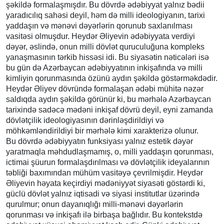
şəkildə formalaşmışdır. Bu dövrdə ədəbiyyat yalnız bədii
yaradıcılıq sahəsi deyil, həm də milli ideologiyanın, tarixi
yaddaşın və mənəvi dəyərlərin qorunub saxlanılması
vasitəsi olmuşdur. Heydər Əliyevin ədəbiyyata verdiyi
dəyər, əslində, onun milli dövlət quruculuğuna kompleks
yanaşmasının tərkib hissəsi idi. Bu siyasətin nəticələri isə
bu gün də Azərbaycan ədəbiyyatının inkişafında və milli
kimliyin qorunmasında özünü aydın şəkildə göstərməkdədir.
Heydər Əliyev dövründə formalaşan ədəbi mühitə nəzər
saldıqda aydın şəkildə görünür ki, bu mərhələ Azərbaycan
tarixində sadəcə mədəni inkişaf dövrü deyil, eyni zamanda
dövlətçilik ideologiyasının dərinləşdirildiyi və
möhkəmləndirildiyi bir mərhələ kimi xarakterizə olunur.
Bu dövrdə ədəbiyyatın funksiyası yalnız estetik dəyər
yaratmaqla məhdudlaşmamış, o, milli yaddaşın qorunması,
ictimai şüurun formalaşdırılması və dövlətçilik ideyalarının
təbliği baxımından mühüm vasitəyə çevrilmişdir. Heydər
Əliyevin həyata keçirdiyi mədəniyyət siyasəti göstərdi ki,
güclü dövlət yalnız iqtisadi və siyasi institutlar üzərində
qurulmur; onun dayanıqlığı milli-mənəvi dəyərlərin
qorunması və inkişafı ilə birbaşa bağlıdır. Bu kontekstdə