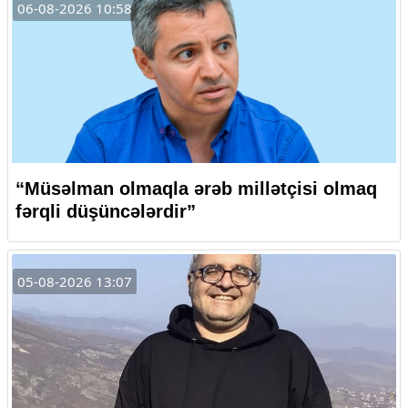
06-08-2026 10:58
“Müsəlman olmaqla ərəb millətçisi olmaq
fərqli düşüncələrdir”
05-08-2026 13:07