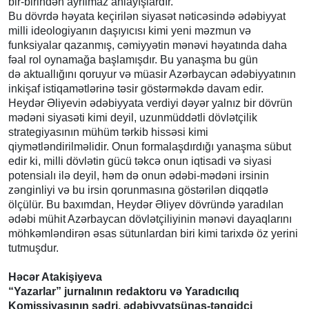
bir-birindən ayrılmaz anlayışlardır.
Bu dövrdə həyata keçirilən siyasət nəticəsində ədəbiyyat
milli ideologiyanın daşıyıcısı kimi yeni məzmun və
funksiyalar qazanmış, cəmiyyətin mənəvi həyatında daha
fəal rol oynamağa başlamışdır. Bu yanaşma bu gün
də aktuallığını qoruyur və müasir Azərbaycan ədəbiyyatının
inkişaf istiqamətlərinə təsir göstərməkdə davam edir.
Heydər Əliyevin ədəbiyyata verdiyi dəyər yalnız bir dövrün
mədəni siyasəti kimi deyil, uzunmüddətli dövlətçilik
strategiyasının mühüm tərkib hissəsi kimi
qiymətləndirilməlidir. Onun formalaşdırdığı yanaşma sübut
edir ki, milli dövlətin gücü təkcə onun iqtisadi və siyasi
potensialı ilə deyil, həm də onun ədəbi-mədəni irsinin
zənginliyi və bu irsin qorunmasına göstərilən diqqətlə
ölçülür. Bu baxımdan, Heydər Əliyev dövründə yaradılan
ədəbi mühit Azərbaycan dövlətçiliyinin mənəvi dayaqlarını
möhkəmləndirən əsas sütunlardan biri kimi tarixdə öz yerini
tutmuşdur.
Həcər Atakişiyeva
“Yazarlar” jurnalının redaktoru və Yaradıcılıq
Komissiyasının sədri, ədəbiyyatşünas-tənqidçi