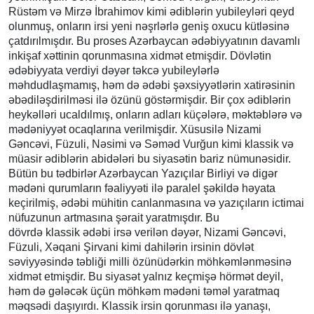
Rüstəm və Mirzə İbrahimov kimi ədiblərin yubileyləri qeyd
olunmuş, onların irsi yeni nəşrlərlə geniş oxucu kütləsinə
çatdırılmışdır. Bu proses Azərbaycan ədəbiyyatının davamlı
inkişaf xəttinin qorunmasına xidmət etmişdir. Dövlətin
ədəbiyyata verdiyi dəyər təkcə yubileylərlə
məhdudlaşmamış, həm də ədəbi şəxsiyyətlərin xatirəsinin
əbədiləşdirilməsi ilə özünü göstərmişdir. Bir çox ədiblərin
heykəlləri ucaldılmış, onların adları küçələrə, məktəblərə və
mədəniyyət ocaqlarına verilmişdir. Xüsusilə Nizami
Gəncəvi, Füzuli, Nəsimi və Səməd Vurğun kimi klassik və
müasir ədiblərin abidələri bu siyasətin bariz nümunəsidir.
Bütün bu tədbirlər Azərbaycan Yazıçılar Birliyi və digər
mədəni qurumların fəaliyyəti ilə paralel şəkildə həyata
keçirilmiş, ədəbi mühitin canlanmasına və yazıçıların ictimai
nüfuzunun artmasına şərait yaratmışdır. Bu
dövrdə klassik ədəbi irsə verilən dəyər, Nizami Gəncəvi,
Füzuli, Xəqani Şirvani kimi dahilərin irsinin dövlət
səviyyəsində təbliği milli özünüdərkin möhkəmlənməsinə
xidmət etmişdir. Bu siyasət yalnız keçmişə hörmət deyil,
həm də gələcək üçün möhkəm mədəni təməl yaratmaq
məqsədi daşıyırdı. Klassik irsin qorunması ilə yanaşı,