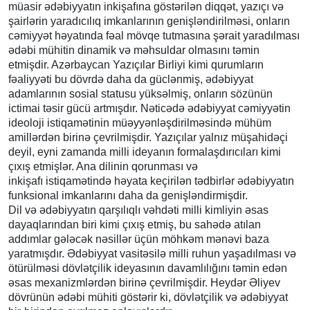
müasir ədəbiyyatın inkişafına göstərilən diqqət, yazıçı və
şairlərin yaradıcılıq imkanlarının genişləndirilməsi, onların
cəmiyyət həyatında fəal mövqe tutmasına şərait yaradılması
ədəbi mühitin dinamik və məhsuldar olmasını təmin
etmişdir. Azərbaycan Yazıçılar Birliyi kimi qurumların
fəaliyyəti bu dövrdə daha da güclənmiş, ədəbiyyat
adamlarının sosial statusu yüksəlmiş, onların sözünün
ictimai təsir gücü artmışdır. Nəticədə ədəbiyyat cəmiyyətin
ideoloji istiqamətinin müəyyənləşdirilməsində mühüm
amillərdən birinə çevrilmişdir. Yazıçılar yalnız müşahidəçi
deyil, eyni zamanda milli ideyanın formalaşdırıcıları kimi
çıxış etmişlər. Ana dilinin qorunması və
inkişafı istiqamətində həyata keçirilən tədbirlər ədəbiyyatın
funksional imkanlarını daha da genişləndirmişdir.
Dil və ədəbiyyatın qarşılıqlı vəhdəti milli kimliyin əsas
dayaqlarından biri kimi çıxış etmiş, bu sahədə atılan
addımlar gələcək nəsillər üçün möhkəm mənəvi baza
yaratmışdır. Ədəbiyyat vasitəsilə milli ruhun yaşadılması və
ötürülməsi dövlətçilik ideyasının davamlılığını təmin edən
əsas mexanizmlərdən birinə çevrilmişdir. Heydər Əliyev
dövrünün ədəbi mühiti göstərir ki, dövlətçilik və ədəbiyyat