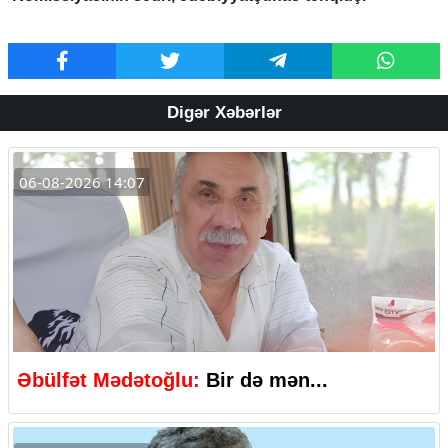
Digər Xəbərlər
06-08-2026 14:07
Əbülfət Mədətoğlu:
Bir də mən...