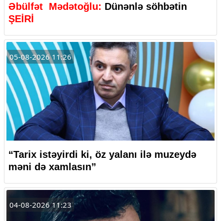
Əbülfət Mədətoğlu:
Dünənlə söhbətin
ŞEİRİ
05-08-2026 11:26
“Tarix istəyirdi ki, öz yalanı ilə muzeydə
məni də xamlasın”
04-08-2026 11:23