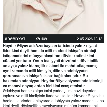
ƏDƏBİYYAT
408
12-05-2026 13:13
Heydər Əliyev adı Azərbaycan tarixində yalnız siyasi
lider kimi deyil, həm də milli-mədəni inkişafın strateji
istiqamətlərini müəyyənləşdirən dövlət xadimi kimi
xüsusi yer tutur. Onun fəaliyyəti dövründə dövlətçilik
anlayışı yalnız idarəçilik sistemi ilə məhdudlaşmamış,
eyni zamanda milli kimliyin, dilin və ədəbiyyatın
qorunması və inkişafı ilə sıx bağlı olmuşdur. Bu
baxımdan ədəbiyyat, Heydər Əliyev siyasətində ideoloji
və mənəvi dayaqlardan biri kimi çıxış etmişdir.
Ədəbiyyat hər bir xalqın tarixi yaddaşı, mənəvi dəyərlər
toplusu və milli kimliyinin ifadə vasitəsidir. Heydər Əliyev bu
həqiqəti dərindən anlayaraq ədəbiyyata yalnız mədəni sahə
kimi deyil, dövlətçilik strategiyasının mühüm komponenti