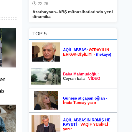
22:26
Azərbaycan–ABŞ münasibətlərində yeni
dinamika
TOP 5
AQİL ABBAS:
ƏZRAYILIN
ERKƏK-DİŞİLİYİ -
(hekayə)
Baba Mahmudoğlu:
Ceyran bala -
VİDEO
dən
əb
Günəşə at çapan oğlan -
İradə Tuncay yazır
AQİL ABBASIN RƏMİŞ HE
KAYƏTİ -
VAQİF YUSİFLİ
yazır