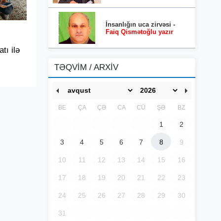
İnsanlığın uca zirvəsi -
Faiq Qismətoğlu yazır
tı ilə
TƏQVİM / ARXİV
BE
ÇA
ÇƏ
CA
CÜ
ŞƏ
BZ
1
2
3
4
5
6
7
8
9
10
11
12
13
14
15
16
17
18
19
20
21
22
23
24
25
26
27
28
29
30
31