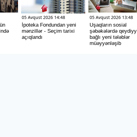
05 Avqust 2026 14:48
05 Avqust 2026 13:48
tün
İpoteka Fondundan yeni
Uşaqların sosial
ində
mənzillər - Seçim tarixi
şəbəkələrdə qeydiyya
açıqlandı
bağlı yeni tələblər
müəyyənləşib