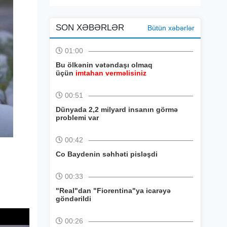
SON XƏBƏRLƏR
Bütün xəbərlər
01:00
Bu ölkənin vətəndaşı olmaq
üçün
imtahan verməlisiniz
00:51
Dünyada 2,2 milyard insanın görmə
problemi var
00:42
Co Baydenin səhhəti pisləşdi
00:33
"Real"dan "Fiorentina"ya icarəyə
göndərildi
00:26