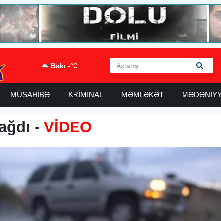
Bakı -°C
MÜSAHİBƏ
KRİMİNAL
MƏMLƏKƏT
MƏDƏNİY
ağdı -
VİDEO