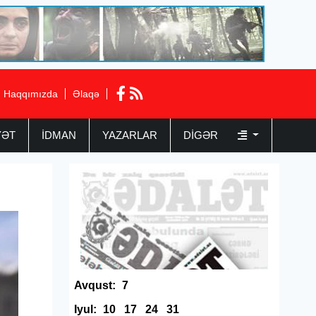
Haqqımızda
Əlaqə
YƏT
İDMAN
YAZARLAR
DIGƏR
Avqust:
7
Iyul:
10
17
24
31