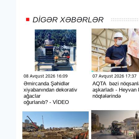
DIGƏR XƏBƏRLƏR
08 Avqust 2026 16:09
07 Avqust 2026 17:37
Əmircanda Şəhidlər
AQTA bəzi nöqsanl
xiyabanından dekorativ
aşkarladı - Heyvan 
ağaclar
nöqtələrində
oğurlanıb? - VİDEO