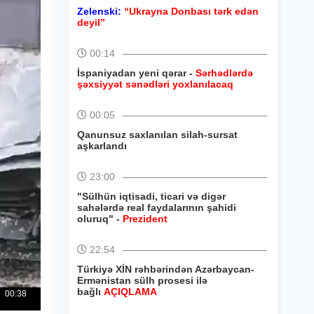
Zelenski:
“Ukrayna Donbası tərk edən
deyil”
00:14
İspaniyadan yeni qərar -
Sərhədlərdə
şəxsiyyət sənədləri yoxlanılacaq
00:05
Qanunsuz saxlanılan silah-sursat
aşkarlandı
23:00
"Sülhün iqtisadi, ticari və digər
sahələrdə real faydalarının şahidi
oluruq" -
Prezident
22:54
Türkiyə XİN rəhbərindən Azərbaycan-
Ermənistan sülh prosesi ilə
bağlı
AÇIQLAMA