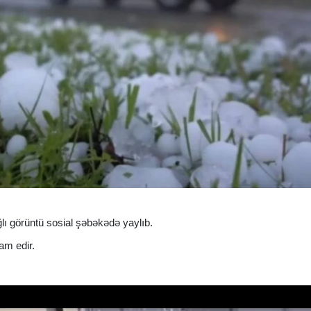
ğlı görüntü sosial şəbəkədə yaylıb.
am edir.