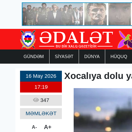
GÜNDƏM
SİYASƏT
DÜNYA
HÜQUQ
Xocalıya dolu y
16 May 2026
17:19
347
MƏMLƏKƏT
A+
A-