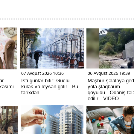
07 Avqust 2026 10:36
06 Avqust 2026 19:39
ar
İsti günlər bitir: Güclü
Məşhur şəlaləyə ge
kəsimi
külək və leysan gəlir - Bu
yola şlaqbaum
tarixdən
qoyuldu - Ödəniş təl
edilir - VİDEO