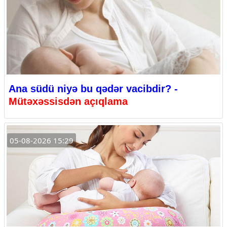
Ana südü niyə bu qədər vacibdir? -
Mütəxəssisdən açıqlama
05-08-2026 15:29