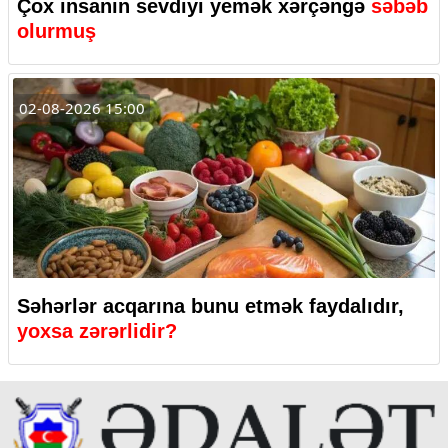
Çox insanın sevdiyi yemək xərçəngə
səbəb
olurmuş
02-08-2026 15:00
Səhərlər acqarına bunu etmək faydalıdır,
yoxsa zərərlidir?