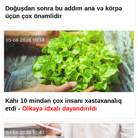
Doğuşdan sonra bu addım ana və körpə
üçün çox önəmlidir
05-08-2026 10:16
Kahı 10 mindən çox insanı xəstəxanalıq
etdi -
Ölkəyə idxalı dayandırıldı
04-08-2026 17:47