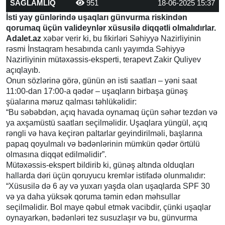
SAĞLAMLIQ
951
18-06-2025 15:37
İsti yay günlərində uşaqları günvurma riskindən
qorumaq üçün valideynlər xüsusilə diqqətli olmalıdırlar.
Adalet.az
xəbər verir ki, bu fikirləri Səhiyyə Nazirliyinin
rəsmi İnstaqram hesabında canlı yayımda Səhiyyə
Nazirliyinin mütəxəssis-eksperti, terapevt Zakir Quliyev
açıqlayıb.
Onun sözlərinə görə, günün ən isti saatları – yəni saat
11:00-dan 17:00-a qədər – uşaqların birbaşa günəş
şüalarına məruz qalması təhlükəlidir:
“Bu səbəbdən, açıq havada oynamaq üçün səhər tezdən və
ya axşamüstü saatları seçilməlidir. Uşaqlara yüngül, açıq
rəngli və hava keçirən paltarlar geyindirilməli, başlarına
papaq qoyulmalı və bədənlərinin mümkün qədər örtülü
olmasına diqqət edilməlidir”.
Mütəxəssis-ekspert bildirib ki, günəş altında olduqları
hallarda dəri üçün qoruyucu kremlər istifadə olunmalıdır:
“Xüsusilə də 6 ay və yuxarı yaşda olan uşaqlarda SPF 30
və ya daha yüksək qoruma təmin edən məhsullar
seçilməlidir. Bol maye qəbul etmək vacibdir, çünki uşaqlar
oynayarkən, bədənləri tez susuzlaşır və bu, günvurma