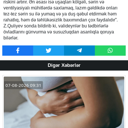
riskini artırır. Ən əsası isə uşaqları kölgəli, sərin və
ventilyasiyalı mühitlərdə saxlamaq, lazım gəldikdə onları
tez-tez sərin su ilə yumaq və ya duş qəbul etdirmək həm
rahatlıq, həm də təhlükəsizlik baxımından çox faydalıdır”.
Z.Quliyev sonda bildirib ki, valideynlər bu tədbirlərlə
övladlarını günvurma və susuzluqdan asanlıqla qoruya
bilərlər.
Digər Xəbərlər
07-08-2026 09:31