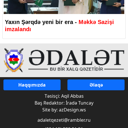
Yaxın Şərqdə yeni bir era -
Məkkə Sazişi
imzalandı
Haqqımızda
Əlaqə
Təsisçi: Aqil Abbas
Baş Redaktor: İradə Tuncay
Site by: azDesign.ws
adaletqezeti@rambler.ru