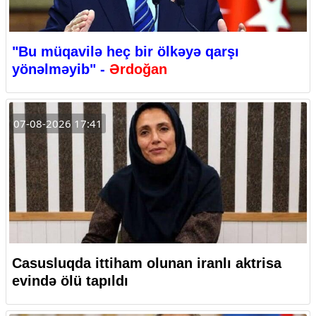
"Bu müqavilə heç bir ölkəyə qarşı
yönəlməyib" -
Ərdoğan
07-08-2026 17:41
Casusluqda ittiham olunan iranlı aktrisa
evində ölü tapıldı