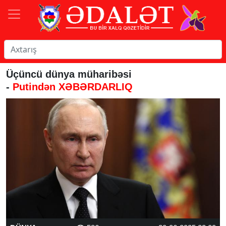
Üçüncü dünya müharibəsi
-
Putindən XƏBƏRDARLIQ