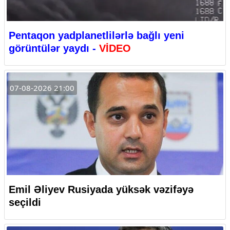
Pentaqon yadplanetlilərlə bağlı yeni
görüntülər yaydı -
VİDEO
07-08-2026 21:00
Emil Əliyev Rusiyada yüksək vəzifəyə
seçildi