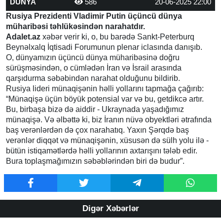
DÜNYA
586
20-06-2025 22:00
Rusiya Prezidenti Vladimir Putin üçüncü dünya
müharibəsi təhlükəsindən narahatdır.
Adalet.az
xəbər verir ki, o, bu barədə Sankt-Peterburq
Beynəlxalq İqtisadi Forumunun plenar iclasında danışıb.
O, dünyamızın üçüncü dünya müharibəsinə doğru
sürüşməsindən, o cümlədən İran və İsrail arasında
qarşıdurma səbəbindən narahat olduğunu bildirib.
Rusiya lideri münaqişənin həlli yollarını tapmağa çağırıb:
“Münaqişə üçün böyük potensial var və bu, getdikcə artır.
Bu, birbaşa bizə də aiddir - Ukraynada yaşadığımız
münaqişə. Və əlbəttə ki, biz İranın nüvə obyektləri ətrafında
baş verənlərdən də çox narahatıq. Yaxın Şərqdə baş
verənlər diqqət və münaqişənin, xüsusən də sülh yolu ilə -
bütün istiqamətlərdə həlli yollarının axtarışını tələb edir.
Bura toplaşmağımızın səbəblərindən biri də budur”.
Digər Xəbərlər