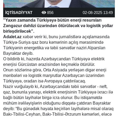
İQTİSADİYYAT
856
02-08-2025 13:49
"Yaxın zamanda Türkiyəyə bütün enerji resursları
Zəngəzur dəhlizi üzərindən ötürüləcək və logistik yollar
birləşdiriləcək".
Adalet.az
xəbər verir ki, bunu jurnalistlərə açıqlamasında
Türkiyə-Suriya qaz boru kəmərinin açılış mərasimində
Türkiyənin energetika və təbii sərvətlər naziri Alparslan
Bayraktar deyib.
O bildirib ki, hazırda Azərbaycandan Türkiyəyə elektrik
enerjisi Gürcüstan ərazisindən keçməklə ötürülür.
Onun sözlərinə görə, Orta Asiyada yerləşən digər enerji
mənbələri və logistik marşrutlar Azərbaycan üzərindən
Türkiyəyə, oradan isə Avropaya çatdırılacaq.
Nazir vurğulayıb ki, Azərbaycandakı təbii sərvətlər - neft,
qaz, bununla yanaşı, elektrik enerjisinin Türkiyəyə ixracı ilə
bağlı bütün layihələr birgə icra olunur. Bu istiqamətdə
mühüm irəliləyişlərin olduğunu diqqətə çatdıran Bayraktar
deyib: “Bu günədək həyata keçirilən layihələrə misal olaraq
Bakı-Tbilisi-Ceyhan, Bakı-Tbilisi-Ərzurum kəmərləri, eləcə