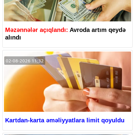
Məzənnələr açıqlandı:
Avroda artım qeydə
alındı
02-08-2026 11:32
Kartdan-karta əməliyyatlara limit qoyuldu