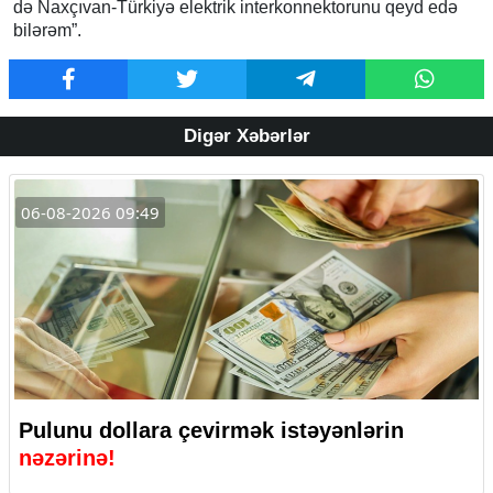
də Naxçıvan-Türkiyə elektrik interkonnektorunu qeyd edə
bilərəm”.
Digər Xəbərlər
06-08-2026 09:49
Pulunu dollara çevirmək istəyənlərin
nəzərinə!