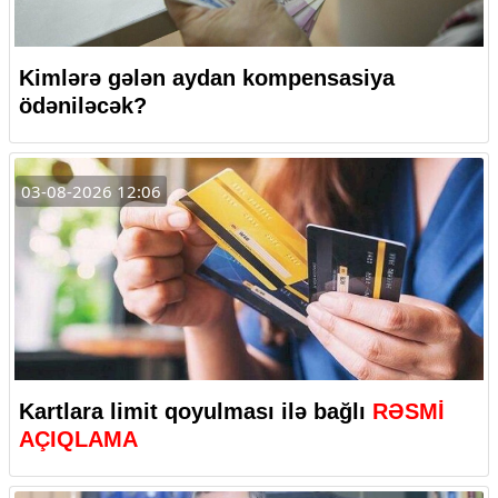
Kimlərə gələn aydan kompensasiya
ödəniləcək?
03-08-2026 12:06
Kartlara limit qoyulması ilə bağlı
RƏSMİ
AÇIQLAMA