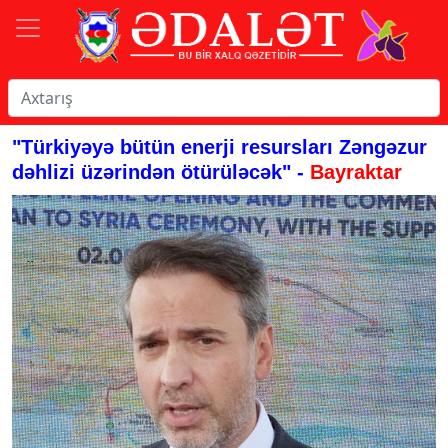
"Türkiyəyə bütün enerji resursları Zəngəzur
dəhlizi üzərindən ötürüləcək" -
Bayraktar