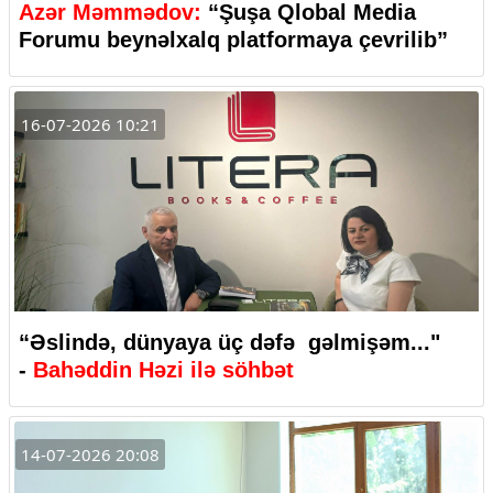
Azər Məmmədov:
“Şuşa Qlobal Media
Forumu beynəlxalq platformaya çevrilib”
16-07-2026 10:21
“Əslində, dünyaya üç dəfə gəlmişəm..."
-
Bahəddin Həzi ilə söhbət
14-07-2026 20:08