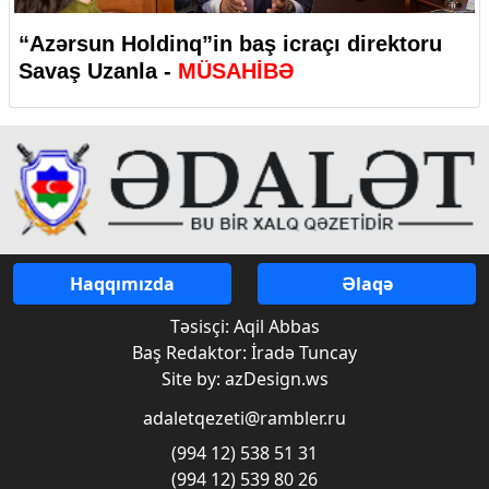
“Azərsun Holdinq”in baş icraçı direktoru
Savaş Uzanla -
MÜSAHİBƏ
Haqqımızda
Əlaqə
Təsisçi: Aqil Abbas
Baş Redaktor: İradə Tuncay
Site by: azDesign.ws
adaletqezeti@rambler.ru
(994 12) 538 51 31
(994 12) 539 80 26