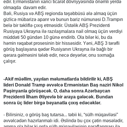
edir. Ermənistanın xarici ticarət dövriyyəsində önəmli yerdə
olmaqda davam edir.
Bəli, Rusiya və ABŞ regionda təşəbbüsü ələ almaq üçün
gizlicə mübarizə aparır və bunun bariz nümunəsi D.Trampın
belə bir təkliflə çıxış etməsidir. Üstəlik ABŞ Prezidenti
Rusiyaya Ukrayna ilə razılaşmalara nail olmaq üçün verdiyi
müddəti 50 gündən 10 günə endirib. Ola bilər ki, bu da
həmin rəqabət prosesinin bir hissəsidir. Yəni, ABŞ 3 tərəfli
görüş başlayana qədər Rusiyanın Ukrayna ilə bağlı bir
qərara gəlməsini tələb edir, necə deyərlər, onu sıxmağa
çalışır.
-Akif müəllim, yayılan məlumatlarda bildirilir ki, ABŞ
lideri Donald Tramp əvvəlcə Ermənistan Baş naziri Nikol
Paşinyanla görüşəcək. O, daha sonra Azərbaycan
Prezidenti İlham Əliyevlə bir araya gələcək. Bundan
sonra üç lider birgə bəyanatla çıxış edəcəklər.
- Bilirsiniz, o görüş baş tutarsa... təbii ki, “sülh müqaviləsi”
əvvəlcədən hazırlanmalı idi. Əslində bu çox çətin məsələdir,
amma ola bilər ki orda sülh müqaviləsinin paraflanması ilə