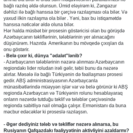
bağlı razılıq əldə olunsun. Ümid eləyirəm ki, Zəngəzur
dəhlizi ilə bağlı hansısa bir çərçivə razılaşması ola bilər. Və
yaxud ilkin razılaşma ola bilər . Yəni, bax bu istiqamətdə
hansısa nəticələr əldə oluna bilər.
Hər halda müsbət bir prosesin göstəricisi olan bu görüşdə
Azərbaycanın təkliflərinin, tələblərinin yer alınacağını
düşünürəm. Hazırda Amerikanın bu mövqedə çıxışları da
onu göstərir.
- Belə çıxır ki, dünya "ədalət"lənib?
- Azərbaycanın tələblərinin nəzərə alınması Azərbaycanın
regiondakı lider roludan irəli gəlir, təbii bunu da nəzərə
alırlar. Məsələ ilə bağlı Türkiyənin də fəallaşması prosesi
gedir. ABŞ administrasiyasının Azərbaycanla
münasibətlərində müəyyən işlər var və belə görünür ki ABŞ
regionda Azərbaycan və Türkiyənin rolunu hesablayaraq
onların nəzərdə tutduğu təklif və tələblər çərçivəsində
regionda sabitliyə nail olmağa çalışır. Ermənistanı da buna
məcbur edəcəklər ki proseslə razılaşsın.
- Əgər dediyiniz tələb və təkliflər nəzərə alınarsa, bu
Rusiyanın Qafqazdakı fəaliyyətinin aktivliyini azaldarmı?