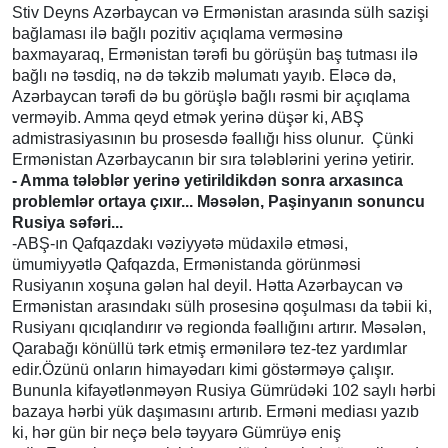
Stiv Deyns Azərbaycan və Ermənistan arasında sülh sazişi
bağlaması ilə bağlı pozitiv açıqlama verməsinə
baxmayaraq, Ermənistan tərəfi bu görüşün baş tutması ilə
bağlı nə təsdiq, nə də təkzib məlumatı yayıb. Eləcə də,
Azərbaycan tərəfi də bu görüşlə bağlı rəsmi bir açıqlama
verməyib. Amma qeyd etmək yerinə düşər ki, ABŞ
admistrasiyasının bu prosesdə fəallığı hiss olunur. Çünki
Ermənistan Azərbaycanın bir sıra tələblərini yerinə yetirir.
- Amma tələblər yerinə yetirildikdən sonra arxasınca
problemlər ortaya çıxır... Məsələn, Paşinyanın sonuncu
Rusiya səfəri...
-ABŞ-ın Qafqazdakı vəziyyətə müdaxilə etməsi,
ümumiyyətlə Qafqazda, Ermənistanda görünməsi
Rusiyanın xoşuna gələn hal deyil. Hətta Azərbaycan və
Ermənistan arasındakı sülh prosesinə qoşulması da təbii ki,
Rusiyanı qıcıqlandırır və regionda fəallığını artırır. Məsələn,
Qarabağı könüllü tərk etmiş ermənilərə tez-tez yardımlar
edir.Özünü onların himayədarı kimi göstərməyə çalışır.
Bununla kifayətlənməyən Rusiya Gümrüdəki 102 saylı hərbi
bazaya hərbi yük daşımasını artırıb. Erməni mediası yazıb
ki, hər gün bir neçə belə təyyarə Gümrüyə eniş