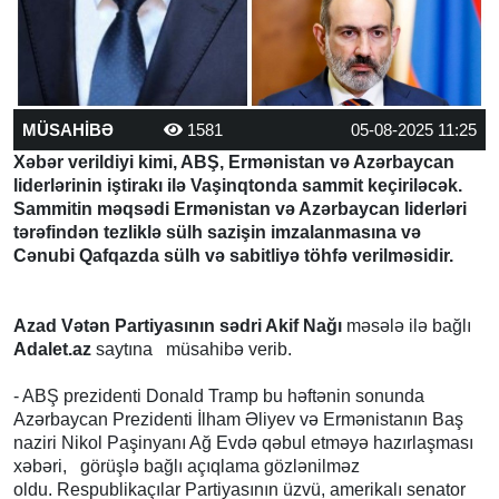
MÜSAHİBƏ
1581
05-08-2025 11:25
Xəbər verildiyi kimi, ABŞ, Ermənistan və Azərbaycan
liderlərinin iştirakı ilə Vaşinqtonda sammit keçiriləcək.
Sammitin məqsədi Ermənistan və Azərbaycan liderləri
tərəfindən tezliklə sülh sazişin imzalanmasına və
Cənubi Qafqazda sülh və sabitliyə töhfə verilməsidir.
Azad Vətən Partiyasının sədri Akif Nağı
məsələ ilə bağlı
Adalet.az
saytına müsahibə verib.
- ABŞ prezidenti Donald Tramp bu həftənin sonunda
Azərbaycan Prezidenti İlham Əliyev və Ermənistanın Baş
naziri Nikol Paşinyanı Ağ Evdə qəbul etməyə hazırlaşması
xəbəri, görüşlə bağlı açıqlama gözlənilməz
oldu. Respublikaçılar Partiyasının üzvü, amerikalı senator