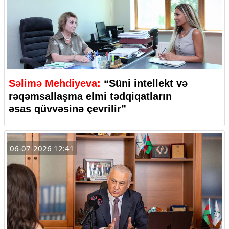
Səlimə Mehdiyeva:
“Süni intellekt və
rəqəmsallaşma elmi tədqiqatların
əsas qüvvəsinə çevrilir”
06-07-2026 12:41