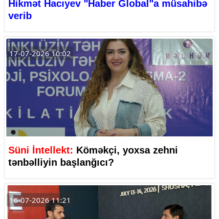
Hikmət Hacıyev "Haber Global"a müsahibə
verib
17-07-2026 10:02
Süni İntellekt:
Köməkçi, yoxsa zehni
tənbəlliyin başlanğıcı?
16-07-2026 11:21