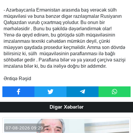
- Azərbaycanla Ermənistan arasında baş verəcək sülh
müqaviləsi və buna bənzər digər razılaşmalar Rusiyanın
Qafqazdan vurub çıxartmaq yoludur. Bu onun bir
mərhələsidir . Bunu bu şəkildə dəyərləndirmək olar!
Yenə də qeyd edirəm, bu görüşdə sülh müqaviləsinin
imzalanması texniki cəhətdən mümkün deyil, çünki
müəyyən qaydada prosedur keçməlidir. Amma son dövrdə
bilirsiniz ki, sülh müqaviləsinin paraflanması ilə bağlı
söhbətlər gedir . Paraflana bilər və ya yaxud çərçivə sazişi
imzalana bilər ki, bu da irəliyə doğru bir addımdır.
Əntiqə Rəşid
Digər Xəbərlər
07-08-2026 09:29