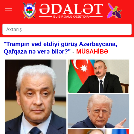
"Trampın vəd etdiyi görüş Azərbaycana,
Qafqaza nə verə bilər?"
-
MÜSAHİBƏ