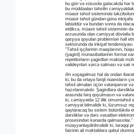
bu gün və xüsusilə gələcəkdə hər b
bu müddəaları təhsilin cəmiyyətdəki 
müasir təhsil sistemində təkzibolu
müasir təhsil gündən-günə inkişafa
labüddür və bundan sonra da olacağ
etdikcə, müasir təhsil sisteminin d
arzusunda olan cəmiyyət dövlətlə bi
qarşıya qoyulan problemləri həll et
sektorunda da inkişaf tendensiyas
"Təhsil işçilərinin maaşlarının, hü
(şagird) münasibətlərinin formal xar
repetitorların şagirdləri məktəb mü
valideynləri xərcə salması və sair 
Ən xoşagəlməz hal da ondan ibarətd
ki, bu da ortaya fərqli nüansların çı
təhsil almaları üçün vətənpərvər v
hazırlanmalıdır. Şagirdlərə dərsliklə
arasında fərq qoyulmasın və vətənd
ki, cəmiyyətdə 12 illik ümumtəhsil
cəmiyyət bilməlidir ki, lüzumsuz re
qaytaracaq bu sistem bütünlükdə ele
dərsliklər və dərs vəsaitləri elektr
prosesindən kənarda qalmasınlar." "M
müəyyənləşdirilməlidir ki, tərəqqi 
faizinin ali məktəblərə qəbul olunm