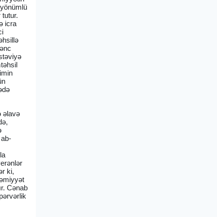
cəyönümlü
tutur.
ə icra
ci
hsillə
gənc
üstəviyə
təhsil
imin
ün
qədə
ə əlavə
də,
ə
 ab-
la
verənlər
r ki,
həmiyyət
dır. Cənab
pərvərlik