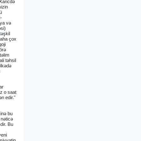
"Xaricdə
mizin
ü
i-
iya və
si)
təşkil
daha çox
oji
örə
təlim
li təhsil
ölkədə
u
ar
z o saat
n edir."
sinə bu
 nəticə
dir. Bu
yeni
miyyətin