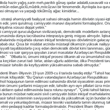
likdə həzin yağış,sərin meh,parıltılı gůnəş qədər ədalətli,səxavətli və 
ůn edən,gůclů,můdrik,möcůzəvi bir fenomendir. Ayrılıqda isə qur
si olmayan və yarpağı tökůlmůş ağac kimidirlər...
in strateji əhəmiyyətli fəaliyyət sahəsi olmaqla həmin dövlətin siyasi-iqt
n edir, yeni qurulmuş cəmiyyətin mənəvi dəyərlərini formalaşdırır. On
kişafına xüsusi diqqət yetirir."
 cəmiyyət quruculuğunun sivilizasiyalı, demokratik modellərin axtarı
əşməsində dünya təcrübəsinə inteqrasiya geniş miqyas almışdır. İqtisa
ələrində müşahidə olunan inkişaf tendensiyası dövlətimizin gələcəyi 
 səbəb olur. Qısa bir müddət ərzində müstəqil ölkəmizin yüksək nailiyyə
yətli təşəbbüslərlə çıxış edən demokratik dövlət kimi tanınması, g
əlməsi və sair qarşıya qoyulan zəruri məsələlər Azərbaycan Respubli
 edir." "Əlbəttə ki, ümumi inkişaf prosesi ölkənin ali və ümumtəhsil s
eçirilən zəruri təd- birlər, atılan uğurlu addımlar, ölkə Prezidenti tər
üasir təhsilin də keyfiyyətinin yüksəlməsinə səbəb olmuşdur."
nti İlham Əliyevin 19 iyun 2009-cu il tarixdə təsdiq etdiyi “Təhsil ha
rmək kifayətdir: “Bu Qanun vətəndaşların Azərbaycan Respublikası
hsil hüququnun təmin edilməsi sahəsində dövlət siyasətinin əsas prins
nin ümumi şərtlərini müəyyən edir, təhsilin ayrı-ayrı pillələri üzrə müv
aktların qəbul edilməsində baza rolunu oynayır”. "Çünki təhsil faktoru
ə bunun müsbət nəticəsini sivil cəmiyyətin bütün inkişaf mərhələlərin
ir təhsil sisteminin səviyyəsini daha da yüksəltmək üçün bundan 
ləməli və yekunlaşdırmalı, müasir texniki vasitələrlə təmin olunmuş tə
 elmi-pedaqoji kadrlar formalaşdırılmalıdır. Prezident İlham Əliyev