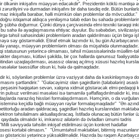
ir ölkənin inkişafını müəyyən edəcəkdir”. Prezidentin köklü məntiqə 
zəruriliyini və durmadan inkişafını bir daha təsdiq edir. Bütün bunlarl
nmaz inkişafla bərabər, həlli mümkün olan problemlər də mövcuddur."
 doğru istiqamət aldıqca yeniləşmə tələb edən bu sahədə problemləri
ı şübhə doğurmur. Çünki dünya çərçivəsində elmi-texniki tərəqqi ink
ə bu sahə ilə ayaqlaşmasına ehtiyac duyulur. Bu səbəbdən, sivilizasiy
rgə təhsil sahəsindəki problemlərin aradan qaldırılması üçün birgə işl
məyə səy göstərməlidr. Etiraf etmək lazımdır ki, bu gün Azərbaycanın 
ı ilə yanaşı, müəyyən problemlərin olması da müşahidə olunmaqdadır
quqi statusunun yetərincə olmaması, təhsil müəssisələrində müəllim-tə
akter daşıması, kütləvi şəkildə, bir çox hallarda qanunsuz fəaliyyətdə
hitindən uzaqlaşdırması, əsassız olaraq açılmış xüsusi hazırlıq kursla
məsələlər təəssüflər olsun ki, hələ də qalmaqdadır.
ir ki, söylənilən problemlər üzrə vəziyyət daha da kəskinləşməyə do
xmasını şərtləndirir." "Gələcəyimiz olan şagirdlərin (tələbələrin) əsaslı
ə peşəsini həqiqətən sevən, xalqına xidmət göstərəcək elmi-pedaqoji k
rin pulsuz verilməsi məsələsi isə tamamilə şəffaflaşdırılmalıdır ki, ins
aşlarda narazılıq hissləri formalaşdırmasın. Həmçinin, o da vurğulan
 sisteminə keçidlə bağlı müəyyən rəylər formalaşmaqdadır" "Ən azın
petitorluğu aradan qaldıracaq, şagirdləri hazırlıq kurslarından məktəb
ktron təhsilalmanı aktuallaşdıracaq. İstifadə olunacaq bütün fənlər ü
on qaydada olmalıdır ki, imkansız ailələrin də övladları ümumi tədris
illi səviyyədə təhsilin inkişaf etdirilməsi üçün konkret hədəflər
prosesi kortəbii olmasın." "Ümumtəhsil məktəbləri, bitirmiş məzunları
ası göstəricisi yetərincə yüksəldilməlidir. Hazırda bu rəqəm Azərbay