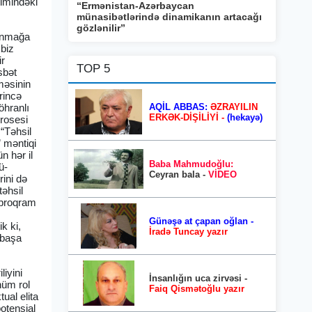
simindəki
“Ermənistan-Azərbaycan
münasibətlərində dinamikanın artacağı
gözlənilir”
zanmağa
 biz
ir
TOP 5
sbət
məsinin
rincə
AQİL ABBAS:
ƏZRAYILIN
öhranlı
ERKƏK-DİŞİLİYİ -
(hekayə)
prosesi
“Təhsil
 məntiqi
n hər il
Baba Mahmudoğlu:
ü-
Ceyran bala -
VİDEO
ini də
təhsil
u proqram
Günəşə at çapan oğlan -
k ki,
İradə Tuncay yazır
 başa
liyini
İnsanlığın uca zirvəsi -
hüm rol
Faiq Qismətoğlu yazır
ual elita
potensial