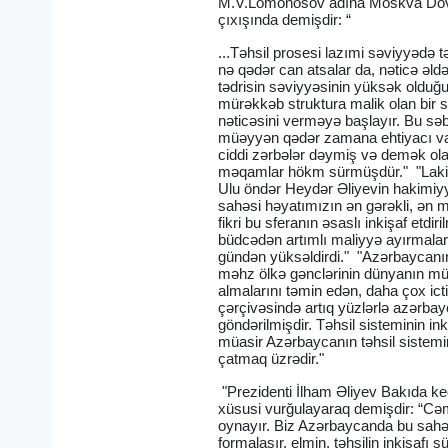
M.V.Lomonosov adına Moskva Dövlət 
çıxışında demişdir: “
...Təhsil prosesi lazımi səviyyədə 
nə qədər can atsalar da, nəticə əld
tədrisin səviyyəsinin yüksək olduğun
mürəkkəb struktura malik olan bir s
nəticəsini verməyə başlayır. Bu səb
müəyyən qədər zamana ehtiyacı var.
ciddi zərbələr dəymiş və demək olar
məqamlar hökm sürmüşdür." "Lakin ö
Ulu öndər Heydər Əliyevin hakimiyy
sahəsi həyatımızın ən gərəkli, ən 
fikri bu sferanın əsaslı inkişaf etdi
büdcədən artımlı maliyyə ayırmaları
gündən yüksəldirdi." "Azərbaycanı
məhz ölkə gənclərinin dünyanın müxt
almalarını təmin edən, daha çox ict
çərçivəsində artıq yüzlərlə azərbay
göndərilmişdir. Təhsil sisteminin in
müasir Azərbaycanın təhsil sistemin
çatmaq üzrədir."
"Prezidenti İlham Əliyev Bakıda keç
xüsusi vurğulayaraq demişdir: “Cəm
oynayır. Biz Azərbaycanda bu sahəyə
formalaşır, elmin, təhsilin inkişafı s