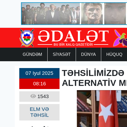
GÜNDƏM
SİYASƏT
DÜNYA
HÜQUQ
TƏHSİLİMİZD
07 Iyul 2025
ALTERNATİV 
08:16
1543
ELM VƏ
TƏHSİL