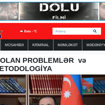
Bakı -°C
MÜSAHİBƏ
KRİMİNAL
MƏMLƏKƏT
MƏDƏNİY
Ə OLAN PROBLEMLƏR və
METODOLOGİYA