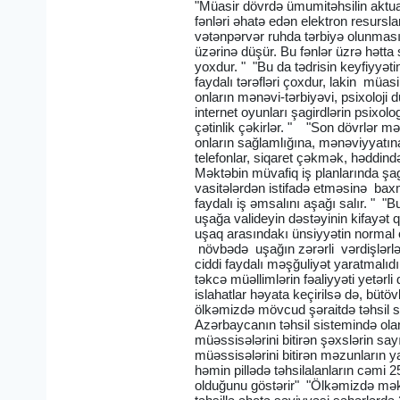
"Müasir dövrdə ümumitəhsilin aktua
fənləri əhatə edən elektron resurs
vətənpərvər ruhda tərbiyə olunması
üzərinə düşür. Bu fənlər üzrə hətta 
yoxdur. " "Bu da tədrisin keyfiyyəti
faydalı tərəfləri çoxdur, lakin müas
onların mənəvi-tərbiyəvi, psixoloji
internet oyunları şagirdlərin psixo
çətinlik çəkirlər. " "Son dövrlər mək
onların sağlamlığına, mənəviyyatına,
telefonlar, siqaret çəkmək, həddind
Məktəbin müvafiq iş planlarında şag
vasitələrdən istifadə etməsinə baxm
faydalı iş əmsalını aşağı salır. " 
uşağa valideyin dəstəyinin kifayət 
uşaq arasındakı ünsiyyətin normal o
növbədə uşağın zərərli vərdişlərlə
ciddi faydalı məşğuliyət yaratmalıd
təkcə müəllimlərin fəaliyyəti yetərli
islahatlar həyata keçirilsə də, bü
ölkəmizdə mövcud şəraitdə təhsil s
Azərbaycanın təhsil sistemində olan 
müəssisələrini bitirən şəxslərin sayı
müəssisələrini bitirən məzunların ya
həmin pillədə təhsilalanların cəmi 2
olduğunu göstərir" "Ölkəmizdə mək