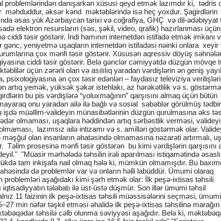
l problemlərindən danışarkən xüsusi qeyd etmək lazımdır ki, tədris 
lar məhduddur, əksər kənd məktəblərində isə heç yoxdur. Şagirdlərin
nda əsas yük Azərbaycan tarixi və coğrafiya, GHÇ və dil-ədəbiyyat f
sadə elektron resursların (səs, şəkil, video, qrafik) hazırlanması üçün
nə ciddi təsir göstərir. İndi hamının internetdən istifadə etmək imkanı 
ir gənc, yeniyetmə uşaqların internetdən istifadəsi nəinki onlara xeyir 
 durumlarına çox mənfi təsir göstərir. Xüsusən aqressiv döyüş səhnələ
logiyasına ciddi təsir göstərir. Belə gənclər cəmiyyətdə düzgün mövqe
təblilər üçün zərərli olan və asılılıq yaradan vərdişlərin ən geniş yayı
 psixologiyasına ən çox təsir edənləri – faydasız televiziya verilişləri
ən artıq yemək, yüksək şəkər istehlakı, az hərəkətlilik və s. göstərmə
irdlərin bu pis vərdişlərə “yoluxmağının” qarşısını almaq üçün bütün
ayaraq onu yaradan ailə ilə bağlı və sosial səbəblər görülmüş tədbir
"Bu işdə müəllim-valideyin münasibətlərinin düzgün qurulmasına əks tə
qədər olmaması, uşaqlara həddindən artıq sərbəstlik verməsi, valideyi
lmaması, lazımsız ailə intizamı və s. amilləri göstərmək olar. Validey
 məşğul olan insanların əhatəsində olmamasına nəzarəti artırmalı, u
ır. Təlim prosesinə mənfi təsir göstərən bu kimi vərdişlərin qarşısını
 deyil." "Müasir mərhələdə təhsilin irəli aparılması istiqamətində əsaslı
tövlükdə tam inkişafa nail olmaq hələ ki, mümkün olmamışdır. Bu baxı
ahəsində də problemlər var və onların həlli labüddür. Ümumi olaraq
problemləri aşağıdakı kimi şərh etmək olar: İlk peşə-ixtisas təhsili
 iqtisadiyyatın tələbatı ilə üst-üstə düşmür. Son illər ümumi təhsil
lnız 11 faizinin ilk peşə-ixtisas təhsili müəssisələrini seçməsi, ümumi
5–27 min nəfər təşkil etməsi əhalidə ilk peşə-ixtisas təhsilinə marağın
təbəqədər təhsilə cəlb olunma səviyyəsi aşağıdır. Belə ki, məktəbəq