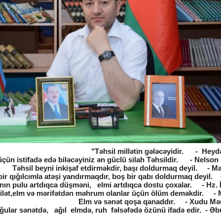
"Təhsil millətin gələcəyidir. - Heyd
çün istifadə edə biləcəyiniz ən güclü silah Təhsildir. - Nelso
Təhsil beyni inkişaf etdirməkdir, başı doldurmaq deyil. - 
 bir qığılcımla atəşi yandırmaqdır, boş bir qabı doldurmaq deyil.
nın pulu artdıqca düşməni, elmi artdıqca dostu çoxalar. - Hz.
ilət,elm və mərifətdən məhrum olanlar üçün ölüm deməkdir. - M
Elm və sənət qoşa qanaddır. - Xudu 
ular sənətdə, ağıl elmdə, ruh fəlsəfədə özünü ifadə edir. - Ə