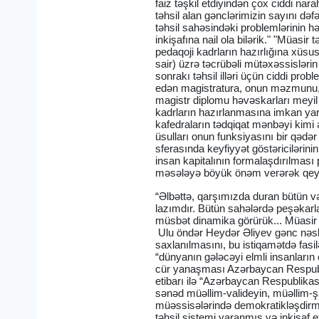
faiz təşkil etdiyindən çox ciddi nar
təhsil alan gənclərimizin sayını dəf
təhsil sahəsindəki problemlərinin h
inkişafına nail ola bilərik." "Müasir 
pedaqoji kadrların hazırlığına xüsusi
sair) üzrə təcrübəli mütəxəssislər
sonrakı təhsil illəri üçün ciddi probl
edən magistratura, onun məzmunu, 
magistr diplomu həvəskarları meyil e
kadrların hazırlanmasına imkan ya
kafedraların tədqiqat mənbəyi kimi 
üsulları onun funksiyasını bir qədər 
sferasında keyfiyyət göstəricilərini
insan kapitalının formalaşdırılması
məsələyə böyük önəm verərək qeyd
“Əlbəttə, qarşımızda duran bütün və
lazımdır. Bütün sahələrdə peşəkarl
müsbət dinamika görürük... Müasir d
Ulu öndər Heydər Əliyev gənc nəsli
saxlanılmasını, bu istiqamətdə fasi
“dünyanın gələcəyi elmli insanların 
cür yanaşması Azərbaycan Respublik
etibarı ilə “Azərbaycan Respublikas
sənəd müəllim-valideyin, müəllim-ş
müəssisələrində demokratikləşdirmə,
təhsil sistemi yaranmış və inkişaf 