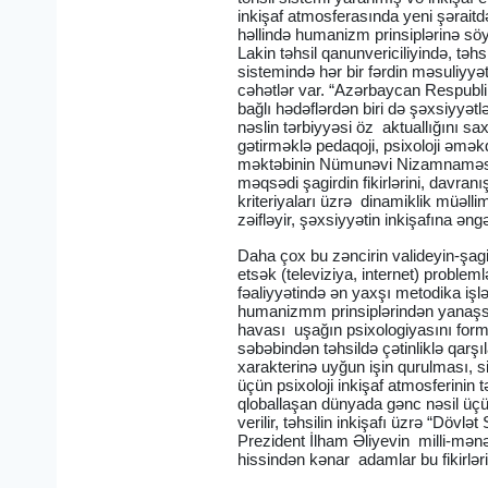
inkişaf atmosferasında yeni şərait
həllində humanizm prinsiplərinə söy
Lakin təhsil qanunvericiliyində, tə
sistemində hər bir fərdin məsuliyyə
cəhətlər var. “Azərbaycan Respublik
bağlı hədəflərdən biri də şəxsiyyət
nəslin tərbiyyəsi öz aktuallığını sa
gətirməklə pedaqoji, psixoloji əmə
məktəbinin Nümunəvi Nizamnaməsi”ni
məqsədi şagirdin fikirlərini, davran
kriteriyaları üzrə dinamiklik müəll
zəifləyir, şəxsiyyətin inkişafına əngə
Daha çox bu zəncirin valideyin-şagi
etsək (televiziya, internet) problem
fəaliyyətində ən yaxşı metodika işl
humanizmm prinsiplərindən yanaşsa
havası uşağın psixologiyasını form
səbəbindən təhsildə çətinliklə qarşı
xarakterinə uyğun işin qurulması, sin
üçün psixoloji inkişaf atmosferinin
qloballaşan dünyada gənc nəsil üçü
verilir, təhsilin inkişafı üzrə “Döv
Prezident İlham Əliyevin milli-mənəv
hissindən kənar adamlar bu fikirlə