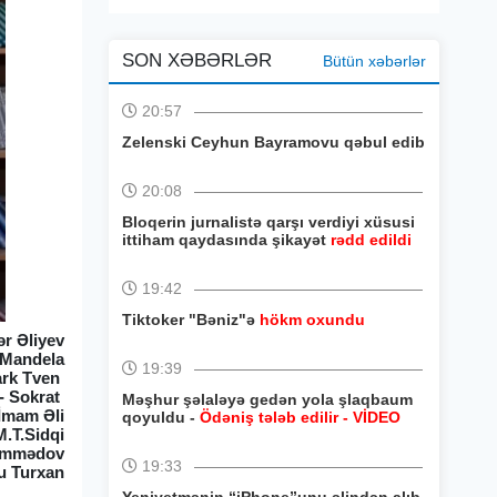
SON XƏBƏRLƏR
Bütün xəbərlər
20:57
Zelenski Ceyhun Bayramovu qəbul edib
20:08
Bloqerin jurnalistə qarşı verdiyi xüsusi
ittiham qaydasında şikayət
rədd edildi
19:42
Tiktoker "Bəniz"ə
hökm oxundu
ər Əliyev
n Mandela
19:39
Mark Tven
 - Sokrat
Məşhur şəlaləyə gedən yola şlaqbaum
 İmam Əli
qoyuldu -
Ödəniş tələb edilir - VİDEO
.T.Sidqi
Məmmədov
19:33
bu Turxan