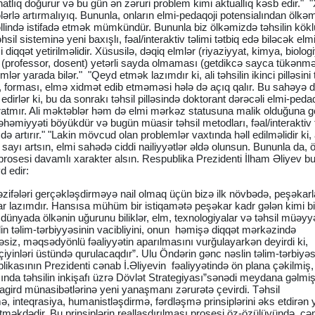
ahatlıq doğurur və bu gün ən zəruri problem kimi aktuallıq kəsb edir." 
ələrlə artırmalıyıq. Bununla, onların elmi-pedaqoji potensialından ölkə
əllində istifadə etmək mümkündür. Bununla biz ölkəmizdə təhsilin kökl
təhsil sisteminə yeni baxışlı, fəal/interaktiv təlimi tətbiq edə biləcək elm
 diqqət yetirilməlidir. Xüsusilə, dəqiq elmlər (riyaziyyat, kimya, biolog
in (professor, dosent) yetərli sayda olmaması (getdikcə sayca tükənmə
emlər yarada bilər." "Qeyd etmək lazımdır ki, ali təhsilin ikinci pilləsini 
forması, elmə xidmət edib etməməsi hələ də açıq qalır. Bu sahəyə 
dirlər ki, bu da sonrakı təhsil pilləsində doktorant dərəcəli elmi-pedaq
ratmır. Ali məktəblər həm də elmi mərkəz statusuna malik olduğuna g
əhəmiyyəti böyükdür və bugün müasir təhsil metodları, fəal/interaktiv 
də artırır." "Lakin mövcud olan problemlər vaxtında həll edilməlidir ki, a
n sayı artsın, elmi sahədə ciddi nailiyyətlər əldə olunsun. Bununla da, 
 prosesi davamlı xarakter alsın. Respublika Prezidenti İlham Əliyev b
 edir:
zifələri gerçəkləşdirməyə nail olmaq üçün bizə ilk növbədə, peşəkarl
ar lazımdır. Hansısa mühüm bir istiqamətə peşəkar kadr gələn kimi bi
ünyada ölkənin uğurunu biliklər, elm, texnologiyalar və təhsil müəyyə
n təlim-tərbiyyəsinin vacibliyini, onun həmişə diqqət mərkəzində
ləsiz, məqsədyönlü fəaliyyətin aparılmasını vurğulayarkən deyirdi ki,
çiyinləri üstündə qurulacaqdır”. Ulu Öndərin gənc nəslin təlim-tərbiyə
asının Prezidenti cənab İ.Əliyevin fəaliyyətində ön plana çəkilmiş,
ında təhsilin inkişafı üzrə Dövlət Strategiyası”sənədi meydana gəlmiş
agird münasibətlərinə yeni yanaşmanı zərurətə çevirdi. Təhsil
 inteqrasiya, humanistləşdirmə, fərdləşmə prinsiplərini əks etdirən 
etməkdədir. Bu prinsiplərin reallaşdırılması prosesi öz-özülüyündə cə