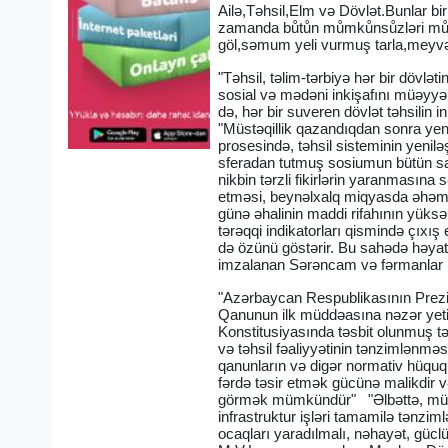
Ailə,Təhsil,Elm və Dövlət.Bunlar bir
zamanda bůtůn můmkůnsůzləri můmk
göl,səmum yeli vurmuş tarla,meyvə
"Təhsil, təlim-tərbiyə hər bir dövlət
sosial və mədəni inkişafını müəyyə
də, hər bir suveren dövlət təhsilin in
"Müstəqillik qazandıqdan sonra yeni
prosesində, təhsil sisteminin yenil
sferadan tutmuş sosiumun bütün sah
nikbin tərzli fikirlərin yaranmasına
etməsi, beynəlxalq miqyasda əhəmiy
günə əhalinin maddi rifahının yüks
tərəqqi indikatorları qismində çıxış
də özünü göstərir. Bu sahədə həyata k
imzalanan Sərəncam və fərmanlar m
"Azərbaycan Respublikasının Prezide
Qanunun ilk müddəasına nəzər yeti
Konstitusiyasında təsbit olunmuş tə
və təhsil fəaliyyətinin tənzimlənməsi
qanunların və digər normativ hüquqi 
fərdə təsir etmək gücünə malikdir v
görmək mümkündür" "Əlbəttə, müas
infrastruktur işləri tamamilə tənzim
ocaqları yaradılmalı, nəhayət, güclü