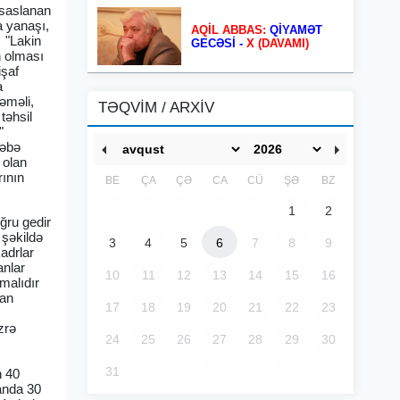
əsaslanan
a yanaşı,
AQİL ABBAS:
QİYAMƏT
 "Lakin
GECƏSİ -
X (DAVAMI)
n olması
işaf
a
əməli,
TƏQVİM / ARXİV
təhsil
."
ləbə
 olan
rının
BE
ÇA
ÇƏ
CA
CÜ
ŞƏ
BZ
1
2
ğru gedir
 şəkildə
3
4
5
6
7
8
9
adrlar
anlar
10
11
12
13
14
15
16
malıdır
dan
17
18
19
20
21
22
23
ə
zrə
24
25
26
27
28
29
30
31
n 40
canda 30