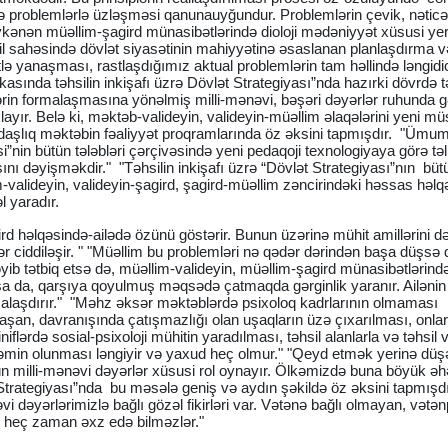
də problemlərlə üzləşməsi qanunauyğundur. Problemlərin çevik, nəti
kənən müəllim-şagird münasibətlərində dioloji mədəniyyət xüsusi yer 
hsil sahəsində dövlət siyasətinin mahiyyətinə əsaslanan planlaşdırma v
tlə yanaşması, rastlaşdığımız aktual problemlərin tam həllində ləngidi
asında təhsilin inkişafı üzrə Dövlət Strategiyası”nda hazırki dövrdə tə
lərin formalaşmasına yönəlmiş milli-mənəvi, bəşəri dəyərlər ruhunda 
xlayır. Belə ki, məktəb-valideyin, valideyin-müəllim əlaqələrini yeni m
kdaşlıq məktəbin fəaliyyət proqramlarında öz əksini tapmışdır. "Ümum
n bütün tələbləri çərçivəsində yeni pedaqoji texnologiyaya görə təl
ışını dəyişməkdir." "Təhsilin inkişafı üzrə “Dövlət Strategiyası”nın büt
im-valideyin, valideyin-şagird, şagird-müəllim zəncirindəki həssas həl
l yaradır.
rd həlqəsində-ailədə özünü göstərir. Bunun üzərinə mühit amillərini d
lər ciddiləşir. " "Müəllim bu problemləri nə qədər dərindən başa düşsə 
əyib tətbiq etsə də, müəllim-valideyin, müəllim-şagird münasibətlərind
 da, qarşıya qoyulmuş məqsədə çatmaqda gərginlik yaranır. Ailənin
alaşdırır." "Məhz əksər məktəblərdə psixoloq kadrlarının olmaması
laşan, davranışında çatışmazlığı olan uşaqların üzə çıxarılması, onlar
iflərdə sosial-psixoloji mühitin yaradılması, təhsil alanlarla və təhsil 
 təmin olunması ləngiyir və yaxud heç olmur." "Qeyd etmək yerinə düşə
n milli-mənəvi dəyərlər xüsusi rol oynayır. Ölkəmizdə buna böyük ə
lət Strategiyası”nda bu məsələ geniş və aydın şəkildə öz əksini tapmış
i dəyərlərimizlə bağlı gözəl fikirləri var. Vətənə bağlı olmayan, vətən
ri heç zaman əxz edə bilməzlər."