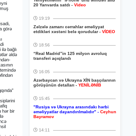
Yeniyetmənin “iPhone”unu əlindən alıb
eyni
20 Yanvarda satdı -
Video
umuş
19:19
isadi,
Zəlzələ zamanı cərrahlar əməliyyat
a görə
etdikləri xəstəni belə qorudular -
VİDEO
şı
di
18:56
ilə bağlı
“Real Madrid”in 125 milyon avroluq
tlər əldə
transferi açıqlandı
ündən-
kasının
istemində
16:05
əfindən
Azərbaycan və Ukrayna XİN başçılarının
görüşünün detalları -
YENİLƏNİB
qqında”
15:45
iplərini
afiq
"Rusiya və Ukrayna arasındakı hərbi
 hər bir
əməliyyatlar dayandırılmalıdır" -
Ceyhun
də
Bayramov
öncə
hsil
14:11