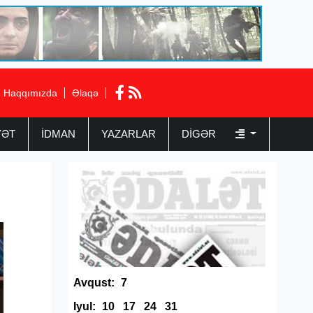
Haqqımızda
Əlaqə
YƏT
İDMAN
YAZARLAR
DIGƏR
Avqust:
7
Iyul:
10
17
24
31