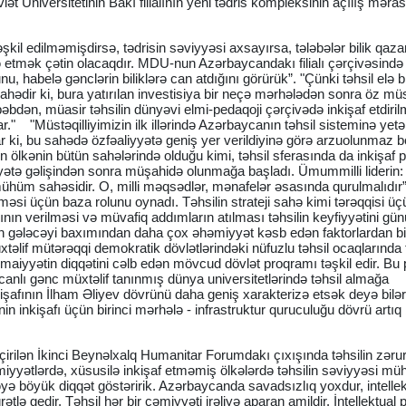
Universitetinin Bakı filialının yeni tədris kompleksinin açılış məra
təşkil edilməmişdirsə, tədrisin səviyyəsi axsayırsa, tələbələr bilik qa
ə etmək çətin olacaqdır. MDU-nun Azərbaycandakı filialı çərçivəsində
u, habelə gənclərin biliklərə can atdığını görürük”. "Çünki təhsil elə b
ahədir ki, bura yatırılan investisiya bir neçə mərhələdən sonra öz mü
əbdən, müasir təhsilin dünyəvi elmi-pedaqoji çərçivədə inkişaf etdiril
" "Müstəqilliyimizin ilk illərində Azərbaycanın təhsil sisteminə yetə
 ki, bu sahədə özfəaliyyətə geniş yer verildiyinə görə arzuolunmaz b
lkənin bütün sahələrində olduğu kimi, təhsil sferasında da inkişaf 
ətə gəlişindən sonra müşahidə olunmağa başladı. Ümummilli liderin: 
mühüm sahəsidir. O, milli məqsədlər, mənafelər əsasında qurulmalıdır”
rilməsi üçün baza rolunu oynadı. Təhsilin strateji sahə kimi tərəqqisi üçü
nın verilməsi və müvafiq addımların atılması təhsilin keyfiyyətini gün
n gələcəyi baxımından daha çox əhəmiyyət kəsb edən faktorlardan bir
əlif mütərəqqi demokratik dövlətlərindəki nüfuzlu təhsil ocaqlarında 
imaiyyətin diqqətini cəlb edən mövcud dövlət proqramı təşkil edir. B
canlı gənc müxtəlif tanınmış dünya universitetlərində təhsil almağa
kişafının İlham Əliyev dövrünü daha geniş xarakterizə etsək deyə biləri
in inkişafı üçün birinci mərhələ - infrastruktur quruculuğu dövrü artıq
irilən İkinci Beynəlxalq Humanitar Forumdakı çıxışında təhsilin zəruri
iyyətlərdə, xüsusilə inkişaf etməmiş ölkələrdə təhsilin səviyyəsi mü
 böyük diqqət göstəririk. Azərbaycanda savadsızlıq yoxdur, intellekt
ürətlə gedir. Təhsil hər bir cəmiyyəti irəliyə aparan amildir. İntellektual 