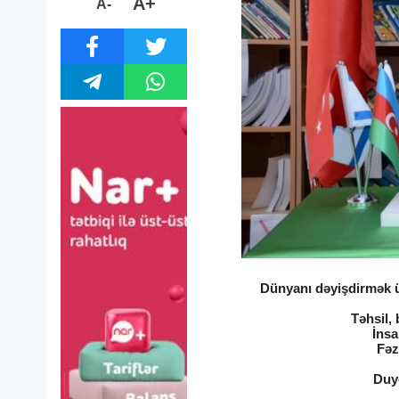
A+
A-
Dünyanı dəyişdirmək ü
Təhsil,
İnsa
Fəz
Duyğ