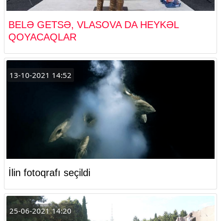
BELƏ GETSƏ, VLASOVA DA HEYKƏL
QOYACAQLAR
13-10-2021 14:52
İlin fotoqrafı seçildi
25-06-2021 14:20