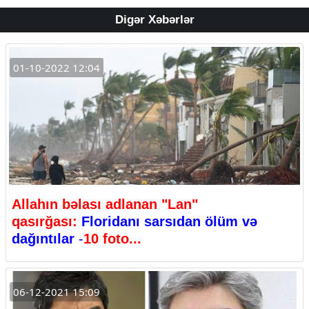
Digər Xəbərlər
01-10-2022 12:04
Allahın bəlası adlanan "Lan"
qasırğası:
Floridanı sarsıdan ölüm və
dağıntılar
-
10 foto...
06-12-2021 15:09