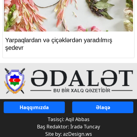
Yarpaqlardan və çiçəklərdən yaradılmış
şedevr
Haqqımızda
Əlaqə
Təsisçi: Aqil Abbas
Baş Redaktor: İradə Tuncay
Site by: azDesign.ws