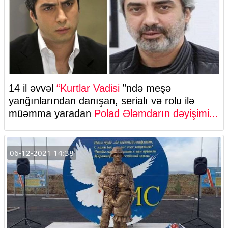
14 il əvvəl
“Kurtlar Vadisi
”ndə meşə
yanğınlarından danışan, serialı və rolu ilə
müəmma yaradan
Polad Ələmdarın dəyişimi...
06-12-2021 14:38