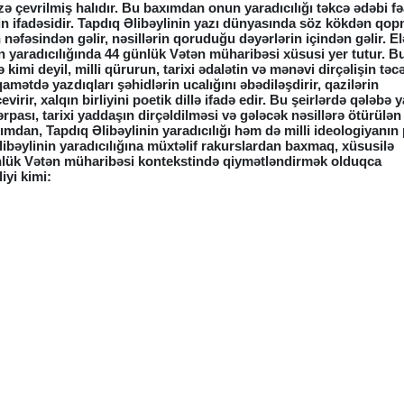
 çevrilmiş halıdır. Bu baxımdan onun yaradıcılığı təkcə ədəbi fə
nin ifadəsidir. Tapdıq Əlibəylinin yazı dünyasında söz kökdən qo
 nəfəsindən gəlir, nəsillərin qoruduğu dəyərlərin içindən gəlir. E
in yaradıcılığında 44 günlük Vətən müharibəsi xüsusi yer tutur. 
imi deyil, milli qürurun, tarixi ədalətin və mənəvi dirçəlişin t
amətdə yazdıqları şəhidlərin ucalığını əbədiləşdirir, qazilərin
rir, xalqın birliyini poetik dillə ifadə edir. Bu şeirlərdə qələbə y
bərpası, tarixi yaddaşın dirçəldilməsi və gələcək nəsillərə ötürülə
mdan, Tapdıq Əlibəylinin yaradıcılığı həm də milli ideologiyanın 
Əlibəylinin yaradıcılığına müxtəlif rakurslardan baxmaq, xüsusilə
ünlük Vətən müharibəsi kontekstində qiymətləndirmək olduqca
iyi kimi: