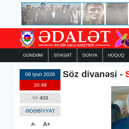
GÜNDƏM
SİYASƏT
DÜNYA
HÜQUQ
Söz divanəsi -
09 Iyun 2026
10:48
403
ƏDƏBİYYAT
A+
A-