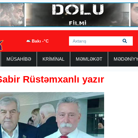
Bakı -°C
MÜSAHİBƏ
KRİMİNAL
MƏMLƏKƏT
MƏDƏNİY
Sabir Rüstəmxanlı yazır