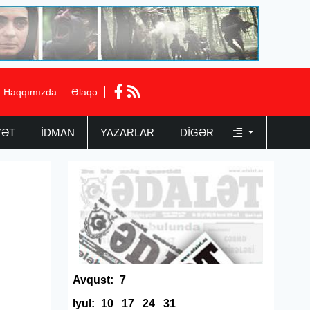
Haqqımızda
Əlaqə
YƏT
İDMAN
YAZARLAR
DIGƏR
Avqust:
7
Iyul:
10
17
24
31