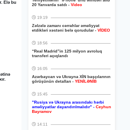
Yeniyetmənin “iPhone”unu əlindən alıb
. Elə bu
20 Yanvarda satdı -
Video
19:19
Zəlzələ zamanı cərrahlar əməliyyat
etdikləri xəstəni belə qorudular -
VİDEO
18:56
“Real Madrid”in 125 milyon avroluq
transferi açıqlandı
16:05
ətinə
Azərbaycan və Ukrayna XİN başçılarının
ır.
görüşünün detalları -
YENİLƏNİB
,
15:45
"Rusiya və Ukrayna arasındakı hərbi
əməliyyatlar dayandırılmalıdır" -
Ceyhun
Bayramov
14:11