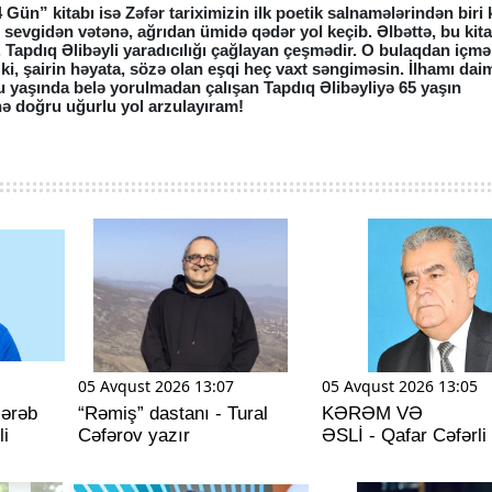
ün” kitabı isə Zəfər tariximizin ilk poetik salnamələrindən biri 
sevgidən vətənə, ağrıdan ümidə qədər yol keçib. Əlbəttə, bu kit
. Tapdıq Əlibəyli yaradıcılığı çağlayan çeşmədir. O bulaqdan içm
 ki, şairin həyata, sözə olan eşqi heç vaxt səngiməsin. İlhamı dai
Bu yaşında belə yorulmadan çalışan Tapdıq Əlibəyliyə 65 yaşın
nə doğru uğurlu yol arzulayıram!
05 Avqust 2026 13:07
05 Avqust 2026 13:05
 ərəb
“Rəmiş” dastanı - Tural
KƏRƏM VƏ
li
Cəfərov yazır
ƏSLİ - Qafar Cəfərli