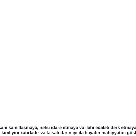
nı kamilləşməyə, nəfsi idarə etməyə və ilahi ədaləti dərk etməyə 
imliyini xatırladır və fəlsəfi dərinliyi ilə həyatın mahiyyətini göst