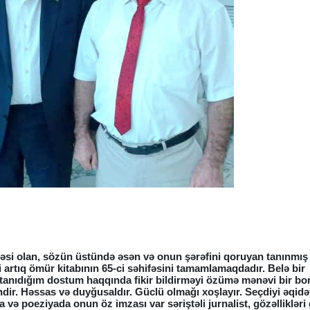
si olan, sözün üstündə əsən və onun şərəfini qoruyan tanınmış 
li artıq ömür kitabının 65-ci səhifəsini tamamlamaqdadır. Belə bir
tanıdığım dostum haqqında fikir bildirməyi özümə mənəvi bir bo
ndir. Həssas və duyğusaldır. Güclü olmağı xoşlayır. Seçdiyi əqidə
a və poeziyada onun öz imzası var səriştəli jurnalist, gözəlliklər