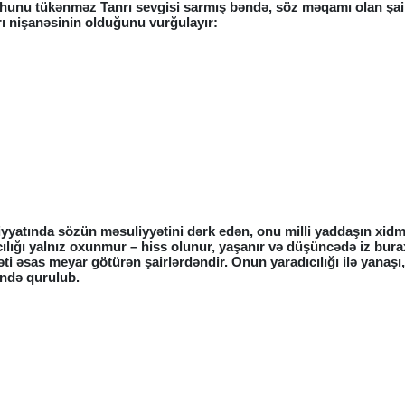
hunu tükənməz Tanrı sevgisi sarmış bəndə, söz məqamı olan şair
rı nişanəsinin olduğunu vurğulayır:
yyatında sözün məsuliyyətini dərk edən, onu milli yaddaşın xidm
ılığı yalnız oxunmur – hiss olunur, yaşanır və düşüncədə iz burax
ti əsas meyar götürən şairlərdəndir. Onun yaradıcılığı ilə yanaşı
ində qurulub.