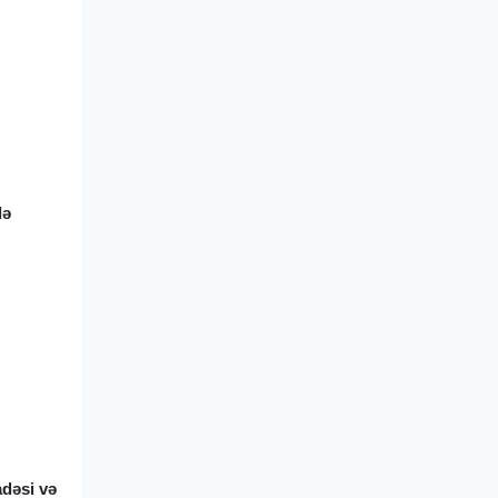
də
adəsi və