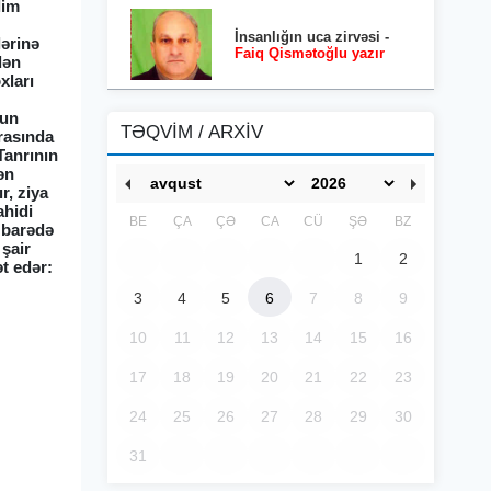
lim
İnsanlığın uca zirvəsi -
lərinə
Faiq Qismətoğlu yazır
dən
xları
nun
TƏQVİM / ARXİV
arasında
Tanrının
ən
r, ziya
ahidi
BE
ÇA
ÇƏ
CA
CÜ
ŞƏ
BZ
 barədə
 şair
1
2
ət edər:
3
4
5
6
7
8
9
10
11
12
13
14
15
16
17
18
19
20
21
22
23
24
25
26
27
28
29
30
31