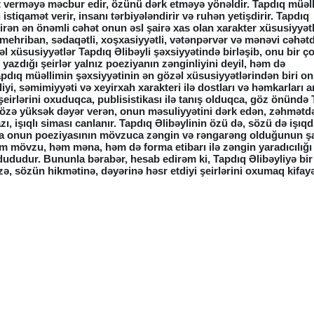
t verməyə məcbur edir, özünü dərk etməyə yönəldir. Tapdıq müəl
stiqamət verir, insanı tərbiyələndirir və ruhən yetişdirir. Tapdıq
irən ən önəmli cəhət onun əsl şairə xas olan xarakter xüsusiyyət
 mehriban, sədaqətli, xoşxasiyyətli, vətənpərvər və mənəvi cəhət
l xüsusiyyətlər Tapdıq Əlibəyli şəxsiyyətində birləşib, onu bir ço
azdığı şeirlər yalnız poeziyanın zənginliyini deyil, həm də
pdıq müəllimin şəxsiyyətinin ən gözəl xüsusiyyətlərindən biri o
əliyi, səmimiyyəti və xeyirxah xarakteri ilə dostları və həmkarları 
irlərini oxuduqca, publisistikası ilə tanış olduqca, göz önündə 
 sözə yüksək dəyər verən, onun məsuliyyətini dərk edən, zəhmətd
 işıqlı siması canlanır. Tapdıq Əlibəylinin özü də, sözü də işıqdı
duqca onun poeziyasının mövzuca zəngin və rəngarəng olduğunun ş
əm mövzu, həm məna, həm də forma etibarı ilə zəngin yaradıcılığı
ududur. Bununla bərabər, hesab edirəm ki, Tapdıq Əlibəyliyə bir
, sözün hikmətinə, dəyərinə həsr etdiyi şeirlərini oxumaq kifay