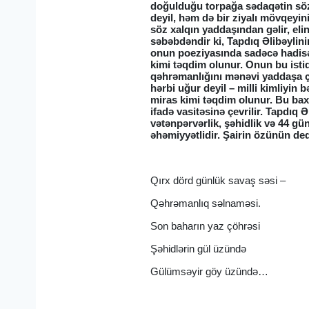
doğulduğu torpağa sədaqətin sözə
deyil, həm də bir ziyalı mövqeyi
söz xalqın yaddaşından gəlir, elin
səbəbdəndir ki, Tapdıq Əlibəylin
onun poeziyasında sadəcə hadisə k
kimi təqdim olunur. Onun bu istiq
qəhrəmanlığını mənəvi yaddaşa çevi
hərbi uğur deyil – milli kimliyin 
miras kimi təqdim olunur. Bu baxı
ifadə vasitəsinə çevrilir. Tapdıq 
vətənpərvərlik, şəhidlik və 44 g
əhəmiyyətlidir. Şairin özünün ded
Qırx dörd günlük savaş səsi –
Qəhrəmanlıq səlnaməsi.
Son baharın yaz çöhrəsi
Şəhidlərin gül üzündə
Gülümsəyir göy üzündə…