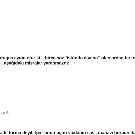
duqca aydın olur ki, “bircə söz üstündə divanə” olanlardan biri 
dı, aşağıdakı misralar yaranmazdı:
an!..
bədii forma deyil. Şeir onun üçün vicdanın səsi, mənəvi borcun if