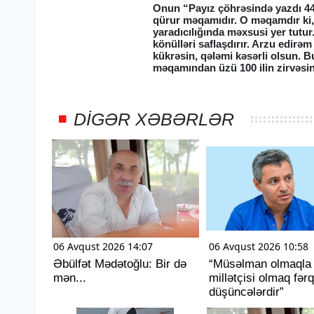
Onun “Payız çöhrəsində yazdı 44 G
qürur məqamıdır. O məqamdır ki, 
yaradıcılığında məxsusi yer tutur
könülləri saflaşdırır. Arzu edirəm
kükrəsin, qələmi kəsərli olsun. 
məqamından üzü 100 ilin zirvəsi
DIGƏR XƏBƏRLƏR
06 Avqust 2026 14:07
06 Avqust 2026 10:58
Əbülfət Mədətoğlu: Bir də
“Müsəlman olmaqla
mən...
millətçisi olmaq fərq
düşüncələrdir”