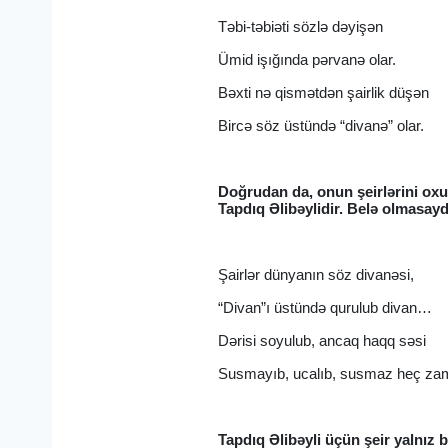
Təbi-təbiəti sözlə dəyişən
Ümid işığında pərvanə olar.
Bəxti nə qismətdən şairlik düşən
Bircə söz üstündə “divanə” olar.
Doğrudan da, onun şeirlərini oxu
Tapdıq Əlibəylidir. Belə olmasay
Şairlər dünyanın söz divanəsi,
“Divan”ı üstündə qurulub divan…
Dərisi soyulub, ancaq haqq səsi
Susmayıb, ucalıb, susmaz heç zam
Tapdıq Əlibəyli üçün şeir yalnız 