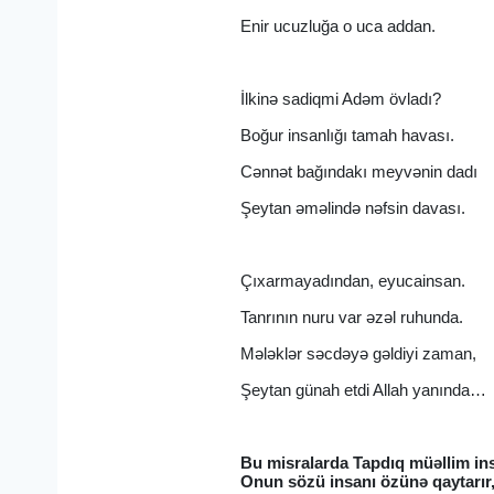
Enir ucuzluğa o uca addan.
İlkinə sadiqmi Adəm övladı?
Boğur insanlığı tamah havası.
Cənnət bağındakı meyvənin dadı
Şeytan əməlində nəfsin davası.
Çıxarmayadından, eyucainsan.
Tanrının nuru var əzəl ruhunda.
Mələklər səcdəyə gəldiyi zaman,
Şeytan günah etdi Allah yanında…
Bu misralarda Tapdıq müəllim insa
Onun sözü insanı özünə qaytarır, k