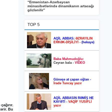
“Ermənistan-Azərbaycan
münasibətlərində dinamikanın artacağı
gözlənilir”
TOP 5
AQİL ABBAS:
ƏZRAYILIN
ERKƏK-DİŞİLİYİ -
(hekayə)
Baba Mahmudoğlu:
Ceyran bala -
VİDEO
Günəşə at çapan oğlan -
İradə Tuncay yazır
AQİL ABBASIN RƏMİŞ HE
KAYƏTİ -
VAQİF YUSİFLİ
çağırır.
yazır
ərir. Bu