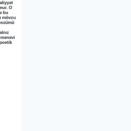
aliyyət
pmur. O
lə bu
Bu mövzu
əcəssümü
alnız
n mənəvi
poetik