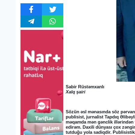
Sabir Rüstəmxanlı
Xalq şairi
Sözün əsl mənasında söz pərvanə
publisist, jurnalist Tapdıq Əlibəy
məqamda mən gənclik illərindən 
edirəm. Daxili dünyası çox zəngi
tutduğu yola sadiqdir. Publisistik