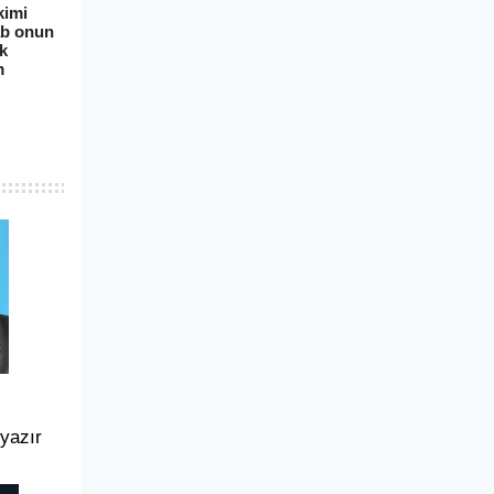
kimi
ab onun
ək
m
 yazır