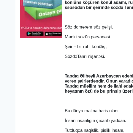
könlünə köçürən könül adamı, ru
səbəbdən bir şeirində sözdə Tan
Söz demərəm söz gəlişi,
Mənki sözün pərvanəsi.
Şeir – bir ruh, könülişi,
SözdəTanrı nişanəsi.
Tapdıq Əlibəyli Azərbaycan ədəbi
verən şairlərdəndir. Onun yaradıc
Tapdıq müəllim həm də ilahi ədalə
həyatının özü də bu prinsip üzər
Bu dünya malına həris olanı,
İnsan insanlığın çıxarıb yaddan.
Tutduqca naqislik, pislik insanı,