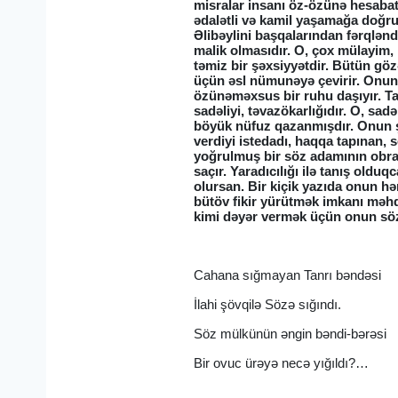
misralar insanı öz-özünə hesaba
ədalətli və kamil yaşamağa doğru i
Əlibəylini başqalarından fərqlənd
malik olmasıdır. O, çox mülayim,
təmiz bir şəxsiyyətdir. Bütün gözə
üçün əsl nümunəyə çevirir. Onun y
özünəməxsus bir ruhu daşıyır. Ta
sadəliyi, təvazökarlığıdır. O, sad
böyük nüfuz qazanmışdır. Onun şe
verdiyi istedadı, haqqa tapınan,
yoğrulmuş bir söz adamının obrazı,
saçır. Yaradıcılığı ilə tanış ol
olursan. Bir kiçik yazıda onun h
bütöv fikir yürütmək imkanı məhd
kimi dəyər vermək üçün onun sözə
Cahana sığmayan Tanrı bəndəsi
İlahi şövqilə Sözə sığındı.
Söz mülkünün əngin bəndi-bərəsi
Bir ovuc ürəyə necə yığıldı?…