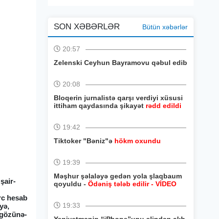
SON XƏBƏRLƏR
Bütün xəbərlər
20:57
Zelenski Ceyhun Bayramovu qəbul edib
20:08
Bloqerin jurnalistə qarşı verdiyi xüsusi
ittiham qaydasında şikayət
rədd edildi
19:42
Tiktoker "Bəniz"ə
hökm oxundu
19:39
Məşhur şəlaləyə gedən yola şlaqbaum
şair-
qoyuldu -
Ödəniş tələb edilir - VİDEO
rc hesab
19:33
yə,
i gözünə-