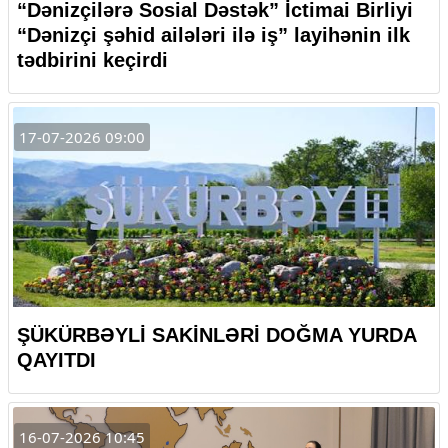
“Dənizçilərə Sosial Dəstək” İctimai Birliyi
“Dənizçi şəhid ailələri ilə iş” layihənin ilk
tədbirini keçirdi
17-07-2026 09:00
ŞÜKÜRBƏYLİ SAKİNLƏRİ DOĞMA YURDA
QAYITDI
16-07-2026 10:45