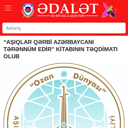
“AŞIQLAR QƏRBİ AZƏRBAYCANI
TƏRƏNNÜM EDİR” KİTABININ TƏQDİMATI
OLUB