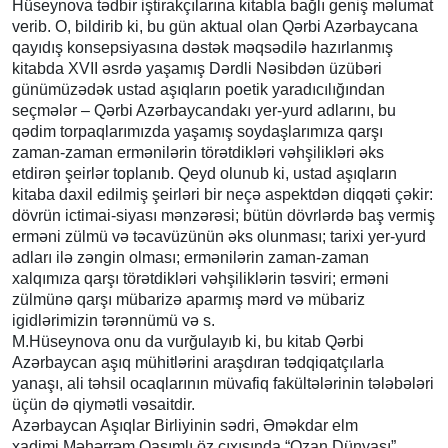
Hüseynova tədbir iştirakçılarına kitabla bağlı geniş məlumat
verib. O, bildirib ki, bu gün aktual olan Qərbi Azərbaycana
qayıdış konsepsiyasına dəstək məqsədilə hazırlanmış
kitabda XVII əsrdə yaşamış Dərdli Nəsibdən üzübəri
günümüzədək ustad aşıqların poetik yaradıcılığından
seçmələr – Qərbi Azərbaycandakı yer-yurd adlarını, bu
qədim torpaqlarımızda yaşamış soydaşlarımıza qarşı
zaman-zaman ermənilərin törətdikləri vəhşilikləri əks
etdirən şeirlər toplanıb. Qeyd olunub ki, ustad aşıqların
kitaba daxil edilmiş şeirləri bir neçə aspektdən diqqəti çəkir:
dövrün ictimai-siyası mənzərəsi; bütün dövrlərdə baş vermiş
erməni zülmü və təcavüzünün əks olunması; tarixi yer-yurd
adları ilə zəngin olması; ermənilərin zaman-zaman
xalqımıza qarşı törətdikləri vəhşiliklərin təsviri; erməni
zülmünə qarşı mübarizə aparmış mərd və mübariz
igidlərimizin tərənnümü və s.
M.Hüseynova onu da vurğulayıb ki, bu kitab Qərbi
Azərbaycan aşıq mühitlərini araşdıran tədqiqatçılarla
yanaşı, ali təhsil ocaqlarının müvafiq fakültələrinin tələbələri
üçün də qiymətli vəsaitdir.
Azərbaycan Aşıqlar Birliyinin sədri, Əməkdar elm
xadimi Məhərrəm Qasımlı öz çıxışında “Ozan Dünyası”