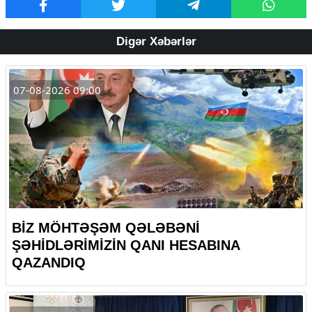
Digər Xəbərlər
07-08-2026 09:00
BİZ MÖHTƏŞƏM QƏLƏBƏNİ
ŞƏHİDLƏRİMİZİN QANI HESABINA
QAZANDIQ