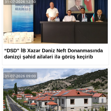
31-07-2026 12:50
“DSD” İB Xəzər Dəniz Neft Donanmasında
dənizçi şəhid ailələri ilə görüş keçirib
31-07-2026 09:00