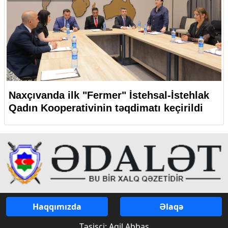
Naxçıvanda ilk "Fermer" İstehsal-İstehlak
Qadın Kooperativinin təqdimatı keçirildi
Haqqımızda
Əlaqə
Təsisçi: Aqil Abbas