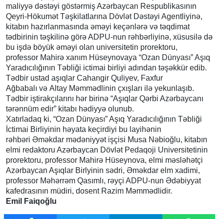
maliyyə dəstəyi göstərmiş Azərbaycan Respublikasının
Qeyri-Hökumət Təşkilatlarına Dövlət Dəstəyi Agentliyinə,
kitabın hazırlanmasında əməyi keçənlərə və təqdimat
tədbirinin təşkilinə görə ADPU-nun rəhbərliyinə, xüsusilə də
bu işdə böyük əməyi olan universitetin prorektoru,
professor Mahirə xanım Hüseynovaya “Ozan Dünyası” Aşıq
Yaradıcılığının Təbliği ictimai birliyi adından təşəkkür edib.
Tədbir ustad aşıqlar Cahangir Quliyev, Faxfur
Ağbabalı və Altay Məmmədlinin çxışları ilə yekunlaşıb.
Tədbir iştirakçılarını hər birinə “Aşıqlar Qərbi Azərbaycanı
tərənnüm edir” kitabı hədiyyə olunub.
Xatırladaq ki, “Ozan Dünyası” Aşıq Yaradıcılığının Təbliği
İctimai Birliyinin həyata keçirdiyi bu layihənin
rəhbəri Əməkdar mədəniyyət işçisi Musa Nəbioğlu, kitabın
elmi redaktoru Azərbaycan Dövlət Pedaqoji Universitetinin
prorektoru, professor Mahirə Hüseynova, elmi məsləhətçi
Azərbaycan Aşıqlar Birlyinin sədri, Əməkdar elm xadimi,
professor Məhərrəm Qasımlı, rəyçi ADPU-nun Ədəbiyyat
kafedrasının müdiri, dosent Razim Məmmədlidir.
Emil Faiqoğlu