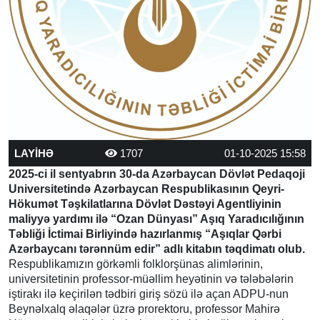
LAYİHƏ
1707
01-10-2025 15:58
2025-ci il sentyabrın 30-da Azərbaycan Dövlət Pedaqoji
Universitetində Azərbaycan Respublikasının Qeyri-
Hökumət Təşkilatlarına Dövlət Dəstəyi Agentliyinin
maliyyə yardımı ilə “Ozan Dünyası” Aşıq Yaradıcılığının
Təbliği İctimai Birliyində hazırlanmış “Aşıqlar Qərbi
Azərbaycanı tərənnüm edir” adlı kitabın təqdimatı olub.
Respublikamızın görkəmli folklorşünas alimlərinin,
universitetinin professor-müəllim heyətinin və tələbələrin
iştirakı ilə keçirilən tədbiri giriş sözü ilə açan ADPU-nun
Beynəlxalq əlaqələr üzrə prorektoru, professor Mahirə