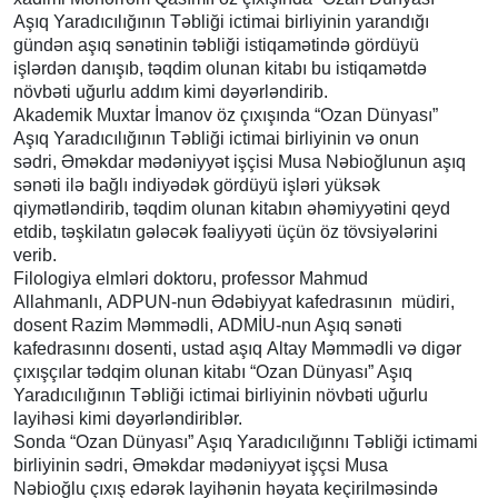
Aşıq Yaradıcılığının Təbliği ictimai birliyinin yarandığı
gündən aşıq sənətinin təbliği istiqamətində gördüyü
işlərdən danışıb, təqdim olunan kitabı bu istiqamətdə
növbəti uğurlu addım kimi dəyərləndirib.
Akademik Muxtar İmanov öz çıxışında “Ozan Dünyası”
Aşıq Yaradıcılığının Təbliği ictimai birliyinin və onun
sədri, Əməkdar mədəniyyət işçisi Musa Nəbioğlunun aşıq
sənəti ilə bağlı indiyədək gördüyü işləri yüksək
qiymətləndirib, təqdim olunan kitabın əhəmiyyətini qeyd
etdib, təşkilatın gələcək fəaliyyəti üçün öz tövsiyələrini
verib.
Filologiya elmləri doktoru, professor Mahmud
Allahmanlı, ADPUN-nun Ədəbiyyat kafedrasının müdiri,
dosent Razim Məmmədli, ADMİU-nun Aşıq sənəti
kafedrasınnı dosenti, ustad aşıq Altay Məmmədli və digər
çıxışçılar tədqim olunan kitabı “Ozan Dünyası” Aşıq
Yaradıcılığının Təbliği ictimai birliyinin növbəti uğurlu
layihəsi kimi dəyərləndiriblər.
Sonda “Ozan Dünyası” Aşıq Yaradıcılığınnı Təbliği ictimami
birliyinin sədri, Əməkdar mədəniyyət işçsi Musa
Nəbioğlu çıxış edərək layihənin həyata keçirilməsində