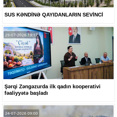
SUS KƏNDİNƏ QAYIDANLARIN SEVİNCİ
29-07-2026 19:17
Şərqi Zəngəzurda ilk qadın kooperativi
fəaliyyətə başladı
24-07-2026 09:00