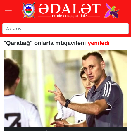
"Qarabağ" onlarla müqaviləni
yenilədi