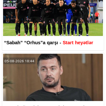
“Sabah” “Orhus”a qarşı -
Start heyətlər
05-08-2026 18:44