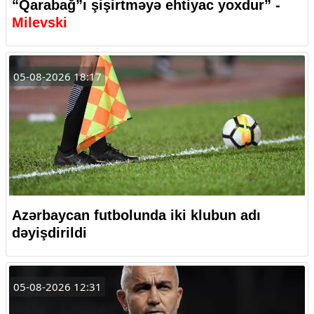
“Qarabağ”ı şişirtməyə ehtiyac yoxdur” -
Milevski
05-08-2026 18:17
Azərbaycan futbolunda iki klubun adı
dəyişdirildi
05-08-2026 12:31