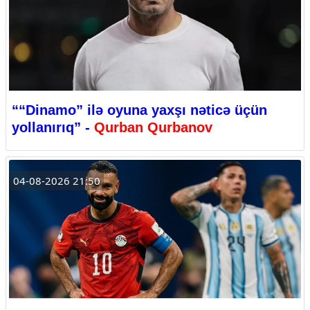
““Dinamo” ilə oyuna yaxşı nəticə üçün
yollanırıq” -
Qurban Qurbanov
04-08-2026 21:50