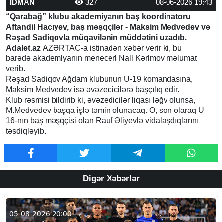
İDMAN
327
08-06-2026 19:43
“Qarabağ” klubu akademiyanın baş koordinatoru
Aftandil Hacıyev, baş məşqçilər - Maksim Medvedev və
Rəşad Sadiqovla müqavilənin müddətini uzadıb.
Adalet.az
AZƏRTAC-a istinadən xəbər verir ki, bu
barədə akademiyanın meneceri Nail Kərimov məlumat
verib.
Rəşad Sadiqov Ağdam klubunun U-19 komandasına,
Maksim Medvedev isə əvəzedicilərə başçılıq edir.
Klub rəsmisi bildirib ki, əvəzedicilər liqası ləğv olunsa,
M.Medvedev başqa işlə təmin olunacaq. O, son olaraq U-
16-nın baş məşqçisi olan Rauf Əliyevlə vidalaşdıqlarını
təsdiqləyib.
Digər Xəbərlər
05-08-2026 20:00