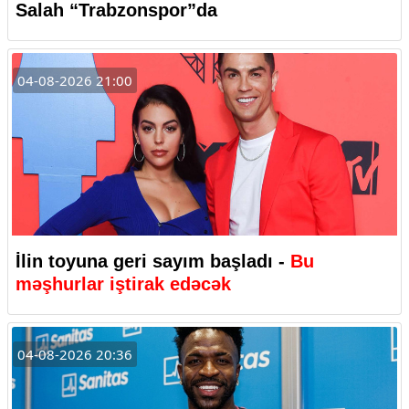
Salah “Trabzonspor”da
04-08-2026 21:00
İlin toyuna geri sayım başladı -
Bu
məşhurlar iştirak edəcək
04-08-2026 20:36