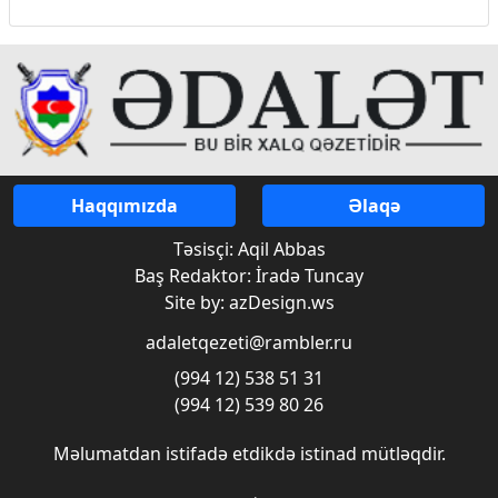
Haqqımızda
Əlaqə
Təsisçi: Aqil Abbas
Baş Redaktor: İradə Tuncay
Site by: azDesign.ws
adaletqezeti@rambler.ru
(994 12) 538 51 31
(994 12) 539 80 26
Məlumatdan istifadə etdikdə istinad mütləqdir.