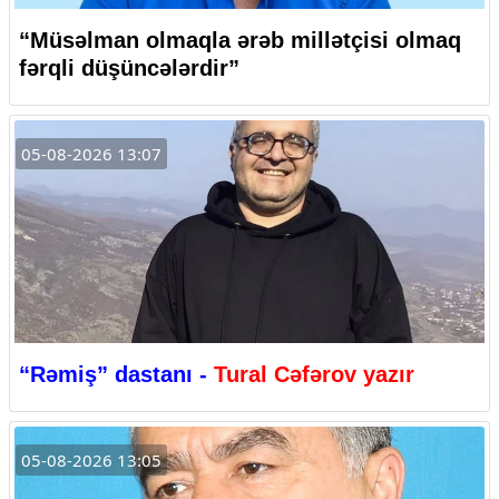
“Müsəlman olmaqla ərəb millətçisi olmaq
fərqli düşüncələrdir”
05-08-2026 13:07
“Rəmiş” dastanı -
Tural Cəfərov yazır
05-08-2026 13:05