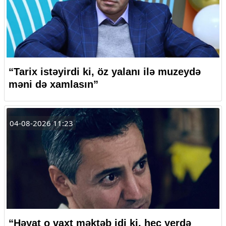
“Tarix istəyirdi ki, öz yalanı ilə muzeydə
məni də xamlasın”
04-08-2026 11:23
“Həyat o vaxt məktəb idi ki, heç yerdə