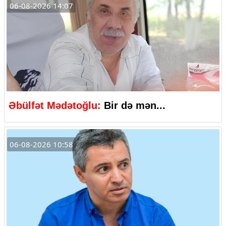
06-08-2026 14:07
Əbülfət Mədətoğlu:
Bir də mən...
06-08-2026 10:58