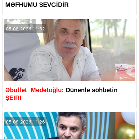
MƏFHUMU SEVGİDİR
05-08-2026 11:32
Əbülfət Mədətoğlu:
Dünənlə söhbətin
ŞEİRİ
05-08-2026 11:26