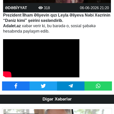
ƏDƏBİYYAT
318
06-06-2026 21:20
Prezident İlham Əliyevin qızı Leyla Əliyeva Nəbi Xəzrinin
“Dəniz kimi” şeirini səsləndirib.
Adalet.az
xəbər verir ki, bu barədə o, sosial şəbəkə
hesabında paylaşım edib.
Digər Xəbərlər