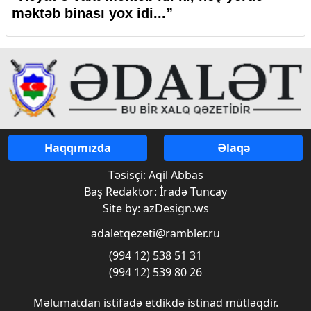
məktəb binası yox idi...”
Haqqımızda
Əlaqə
Təsisçi: Aqil Abbas
Baş Redaktor: İradə Tuncay
Site by: azDesign.ws
adaletqezeti@rambler.ru
(994 12) 538 51 31
(994 12) 539 80 26
Məlumatdan istifadə etdikdə istinad mütləqdir.