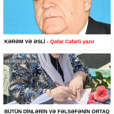
KƏRƏM VƏ ƏSLİ -
Qafar Cəfərli yazır
05-08-2026 12:08
BÜTÜN DİNLƏRİN VƏ FƏLSƏFƏNİN ORTAQ