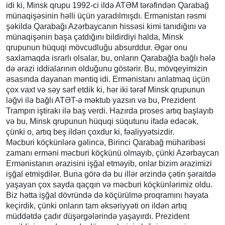
idi ki, Minsk qrupu 1992-ci ildə ATƏM tərəfindən Qarabağ
münaqişəsinin həlli üçün yaradılmışdı. Ermənistan rəsmi
şəkildə Qarabağı Azərbaycanın hissəsi kimi tanıdığını və
münaqişənin başa çatdığını bildirdiyi halda, Minsk
qrupunun hüquqi mövcudluğu absurddur. Əgər onu
saxlamaqda israrlı olsalar, bu, onların Qarabağla bağlı hələ
də ərazi iddialarının olduğunu göstərir. Bu, mövqeyimizin
əsasında dayanan məntiq idi. Ermənistanı anlatmaq üçün
çox vaxt və səy sərf etdik ki, hər iki tərəf Minsk qrupunun
ləğvi ilə bağlı ATƏT-ə məktub yazsın və bu, Prezident
Trampın iştirakı ilə baş verdi. Hazırda proses artıq başlayıb
və bu, Minsk qrupunun hüquqi süqutunu ifadə edəcək,
çünki o, artıq beş ildən çoxdur ki, fəaliyyətsizdir.
Məcburi köçkünlərə gəlincə, Birinci Qarabağ müharibəsi
zamanı erməni məcburi köçkünü olmayıb, çünki Azərbaycan
Ermənistanın ərazisini işğal etməyib, onlar bizim ərazimizi
işğal etmişdilər. Buna görə də bu illər ərzində çətin şəraitdə
yaşayan çox sayda qaçqın və məcburi köçkünlərimiz oldu.
Biz hətta işğal dövründə də köçürülmə proqramını həyata
keçirdik, çünki onların tam əksəriyyəti on ildən artıq
müddətdə çadır düşərgələrində yaşayırdı. Prezident