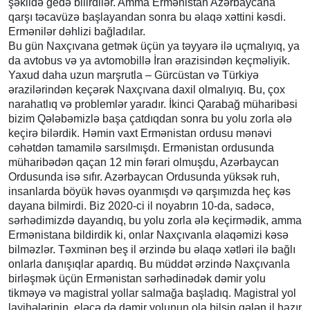
şəkildə gedə bilirdilər. Amma Ermənistan Azərbaycana
qarşı təcavüzə başlayandan sonra bu əlaqə xəttini kəsdi.
Ermənilər dəhlizi bağladılar.
Bu gün Naxçıvana getmək üçün ya təyyarə ilə uçmalıyıq, ya
da avtobus və ya avtomobillə İran ərazisindən keçməliyik.
Yaxud daha uzun marşrutla – Gürcüstan və Türkiyə
ərazilərindən keçərək Naxçıvana daxil olmalıyıq. Bu, çox
narahatlıq və problemlər yaradır. İkinci Qarabağ müharibəsi
bizim Qələbəmizlə başa çatdıqdan sonra bu yolu zorla ələ
keçirə bilərdik. Həmin vaxt Ermənistan ordusu mənəvi
cəhətdən tamamilə sarsılmışdı. Ermənistan ordusunda
müharibədən qaçan 12 min fərari olmuşdu, Azərbaycan
Ordusunda isə sıfır. Azərbaycan Ordusunda yüksək ruh,
insanlarda böyük həvəs oyanmışdı və qarşımızda heç kəs
dayana bilmirdi. Biz 2020-ci il noyabrın 10-da, sadəcə,
sərhədimizdə dayandıq, bu yolu zorla ələ keçirmədik, amma
Ermənistana bildirdik ki, onlar Naxçıvanla əlaqəmizi kəsə
bilməzlər. Təxminən beş il ərzində bu əlaqə xətləri ilə bağlı
onlarla danışıqlar apardıq. Bu müddət ərzində Naxçıvanla
birləşmək üçün Ermənistan sərhədinədək dəmir yolu
tikməyə və magistral yollar salmağa başladıq. Magistral yol
layihələrinin, eləcə də dəmir yolunun ola bilsin gələn il hazır