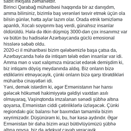
sabit inkişafa zəmanətdir.
Birinci Qarabağ müharibəsi haqqında bir az danışdım,
amma bilirsiniz, bizimlə baş verənləri təsvir etmək üçün ola
bilsin günlər, hətta aylar lazım olar. Orada etnik təmizləmə
aparıldı, Xocalı soyqırımı baş verdi, günahsız insanlar
öldürüldü. Hələ də itkin düşmüş 3000-dən çox insanımız var
və bütün bu hadisələr Azərbaycanda güclü emosional
hisslərə səbəb oldu.
2020-ci il müharibəsi bizim qələbəmizlə başa çatsa da,
Azərbaycanda hələ də intiqam tələb edən insanlar var idi.
Amma mən o vaxt xalqımıza müraciət edərək demişdim ki,
biz intiqamı döyüş meydanında aldıq. Biz onların bizə
etdiklərini etməyəcəyik, çünki onların bizə qarşı törətdikləri
müharibə cinayətləri idi.
Yəni, demək istərdim ki, əgər Ermənistanın hər hansı
gələcək hökuməti hakimiyyətə gəldiyi vaxtdan asılı
olmayaraq, Vaşinqtonda imzalanan sənədi şübhə altına
qoyarsa, Ermənistan ciddi çətinliklərlə üzləşəcək. Çünki
regiondakı güc balansı hər baxımdan tamamilə bizim
xeyrimizədir. Düşünürəm ki, bu, hər kəsə aydındır. Əgər
Ermənistan bir daha bizim ərazi bütövlüyümüzü şübhə
altına qoysa, biz də adekvat cavab verəcəyik.