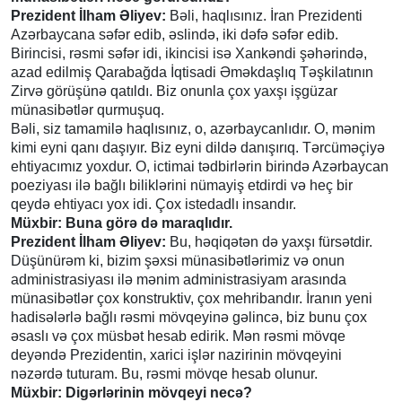
Prezident İlham Əliyev:
Bəli, haqlısınız. İran Prezidenti
Azərbaycana səfər edib, əslində, iki dəfə səfər edib.
Birincisi, rəsmi səfər idi, ikincisi isə Xankəndi şəhərində,
azad edilmiş Qarabağda İqtisadi Əməkdaşlıq Təşkilatının
Zirvə görüşünə qatıldı. Biz onunla çox yaxşı işgüzar
münasibətlər qurmuşuq.
Bəli, siz tamamilə haqlısınız, o, azərbaycanlıdır. O, mənim
kimi eyni qanı daşıyır. Biz eyni dildə danışırıq. Tərcüməçiyə
ehtiyacımız yoxdur. O, ictimai tədbirlərin birində Azərbaycan
poeziyası ilə bağlı biliklərini nümayiş etdirdi və heç bir
qeydə ehtiyacı yox idi. Çox istedadlı insandır.
Müxbir: Buna görə də maraqlıdır.
Prezident İlham Əliyev:
Bu, həqiqətən də yaxşı fürsətdir.
Düşünürəm ki, bizim şəxsi münasibətlərimiz və onun
administrasiyası ilə mənim administrasiyam arasında
münasibətlər çox konstruktiv, çox mehribandır. İranın yeni
hadisələrlə bağlı rəsmi mövqeyinə gəlincə, biz bunu çox
əsaslı və çox müsbət hesab edirik. Mən rəsmi mövqe
deyəndə Prezidentin, xarici işlər nazirinin mövqeyini
nəzərdə tuturam. Bu, rəsmi mövqe hesab olunur.
Müxbir: Digərlərinin mövqeyi necə?