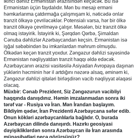
İkinci dəhliz Ermənistan ərazisindən keçəcək. Bu isə
Ermənistan üçün faydalıdır. Mən bu mesajı erməni
həmkarlarıma çatdırmağa çalışmışam ki, nəticədə onlar
tranzit ölkəyə çevriləcəklər. Potensialı varsa, hər bir ölkə
tranzit ölkəyə çevrilməyə çalışır. Məsələn, biz tranzit ölkə
olmaq istəyirik. İstəyirik ki, Şərqdən Qərbə, Şimaldan
Cənuba dəhlizlər Azərbaycandan keçsin. Ermənistan isə
işğal səbəbindən bu imkanlardan məhrum olmuşdu.
Ölkədən keçən tranzit yoxdur. Zəngəzur dəhlizi sayəsində
Ermənistan nəqliyyatdan tranzit haqqı əldə edəcək.
Azərbaycanın ərazisi vasitəsilə Asiyadan Avropaya daşınan
yüklərin həcminin hər il artdığını nəzərə alsaq, əminəm ki,
Zəngəzur dəhlizi qitələri birləşdirən vacib nəqliyyat əlaqəsi
olacaq.
Müxbir: Cənab Prezident, Siz Zəngəzurun vacibliyi
haqqında danışdınız. Həmin imzalanmadan sonra iki
tərəf var - Rusiya və İran. Mən İrandan başlayım.
Bildiyim qədər, İran Prezidenti Azərbaycana səfər edib.
Onun kökləri azərbaycanlılarla bağlıdır. O, burada
Azərbaycan dilində danışırdı. Hazırkı geosiyasi
dəyişikliklərdən sonra Azərbaycan ilə İran arasında
münasibətləri necə görürsünüz?