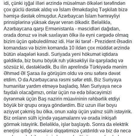
idi, çünki işğal illəri ərzində müsəlman ölkələri tərəfindən
çox güclü dəstək aldıq və İslam Əməkdaşlıq Təşkilatı bizə
həmişə dəstək olmuşdur. Azərbaycan İslam həmrəyliyi
prinsiplərinə yüksək dəyər verən ölkədir. Beləliklə,
Azərbaycana qarşı Ermənistanla - məscidləri dağıdan,
orada donuz və inək saxlayan ölkə ilə eyni cərgədə olmaq
bizim üçün qəbuledilməz idi. Hər iki tərəf - Prezident Əsədin
komandası və bizim komanda 10 ildən çox müddət ərzində
bütün əlaqələri kəsdi. Suriyada yeni hökumət iqtidara
gəldikdə, biz bunu böyük ruh yüksəkliyi ilə qarşıladıq və
sözsüz ki, dəstəklədik. Bu ilin aprelində Türkiyədə mənim
Əhməd Əl Şaraa ilə görüşüm oldu və onu səfərə dəvət
etdim. O da Azərbaycana rəsmi səfər etdi. Biz Suriyaya
humanitar yardım etməyə başladıq. Mən Suriyaya necə
faydalı olacağımızı, onlar üçün nə edə biləcəyimizi
öyrənmək üçün Baş nazirin müavininin rəhbərlik etdiyi
böyük bir qrupu oraya göndərdim. Biz uzun illər boyu
əziyyət çəkmiş bu ölkə, onun xalqı üçün yalnız sülh istəyirik.
Biz onların sülh içində yaşamalarını və orada inkişafı
görmək istəyirik. Beləliklə, işlər başlayıb. Sonra da elektrik
enerjisi qıtlığı məsələsi diqqətimizə çatdırıldı və biz də necə