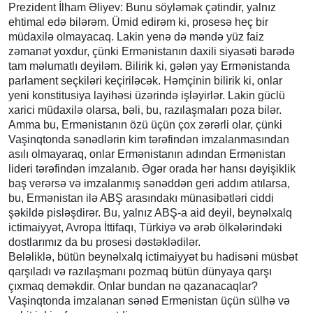
Prezident İlham Əliyev: Bunu söyləmək çətindir, yalnız
ehtimal edə bilərəm. Ümid edirəm ki, prosesə heç bir
müdaxilə olmayacaq. Lakin yenə də məndə yüz faiz
zəmanət yoxdur, çünki Ermənistanın daxili siyasəti barədə
tam məlumatlı deyiləm. Bilirik ki, gələn yay Ermənistanda
parlament seçkiləri keçiriləcək. Həmçinin bilirik ki, onlar
yeni konstitusiya layihəsi üzərində işləyirlər. Lakin güclü
xarici müdaxilə olarsa, bəli, bu, razılaşmaları poza bilər.
Amma bu, Ermənistanın özü üçün çox zərərli olar, çünki
Vaşinqtonda sənədlərin kim tərəfindən imzalanmasından
asılı olmayaraq, onlar Ermənistanın adından Ermənistan
lideri tərəfindən imzalanıb. Əgər orada hər hansı dəyişiklik
baş verərsə və imzalanmış sənəddən geri addım atılarsa,
bu, Ermənistan ilə ABŞ arasındakı münasibətləri ciddi
şəkildə pisləşdirər. Bu, yalnız ABŞ-a aid deyil, beynəlxalq
ictimaiyyət, Avropa İttifaqı, Türkiyə və ərəb ölkələrindəki
dostlarımız da bu prosesi dəstəklədilər.
Beləliklə, bütün beynəlxalq ictimaiyyət bu hadisəni müsbət
qarşıladı və razılaşmanı pozmaq bütün dünyaya qarşı
çıxmaq deməkdir. Onlar bundan nə qazanacaqlar?
Vaşinqtonda imzalanan sənəd Ermənistan üçün sülhə və