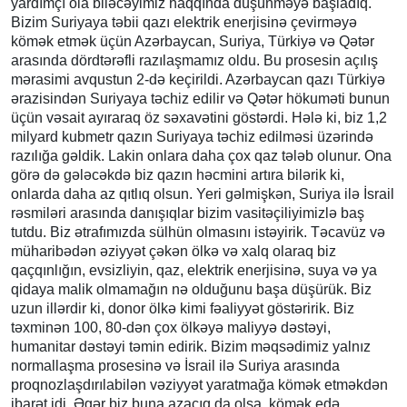
yardımçı ola biləcəyimiz haqqında düşünməyə başladıq.
Bizim Suriyaya təbii qazı elektrik enerjisinə çevirməyə
kömək etmək üçün Azərbaycan, Suriya, Türkiyə və Qətər
arasında dördtərəfli razılaşmamız oldu. Bu prosesin açılış
mərasimi avqustun 2-də keçirildi. Azərbaycan qazı Türkiyə
ərazisindən Suriyaya təchiz edilir və Qətər hökuməti bunun
üçün vəsait ayıraraq öz səxavətini göstərdi. Hələ ki, biz 1,2
milyard kubmetr qazın Suriyaya təchiz edilməsi üzərində
razılığa gəldik. Lakin onlara daha çox qaz tələb olunur. Ona
görə də gələcəkdə biz qazın həcmini artıra bilərik ki,
onlarda daha az qıtlıq olsun. Yeri gəlmişkən, Suriya ilə İsrail
rəsmiləri arasında danışıqlar bizim vasitəçiliyimizlə baş
tutdu. Biz ətrafımızda sülhün olmasını istəyirik. Təcavüz və
müharibədən əziyyət çəkən ölkə və xalq olaraq biz
qaçqınlığın, evsizliyin, qaz, elektrik enerjisinə, suya və ya
qidaya malik olmamağın nə olduğunu başa düşürük. Biz
uzun illərdir ki, donor ölkə kimi fəaliyyət göstəririk. Biz
təxminən 100, 80-dən çox ölkəyə maliyyə dəstəyi,
humanitar dəstəyi təmin edirik. Bizim məqsədimiz yalnız
normallaşma prosesinə və İsrail ilə Suriya arasında
proqnozlaşdırılabilən vəziyyət yaratmağa kömək etməkdən
ibarət idi. Əgər biz buna azacıq da olsa, kömək edə