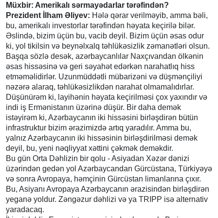
Müxbir: Amerikalı sərmayədarlar tərəfindən?
Prezident İlham Əliyev:
Hələ qərar verilməyib, amma bəli,
bu, amerikalı investorlar tərəfindən həyata keçirilə bilər.
Əslində, bizim üçün bu, vacib deyil. Bizim üçün əsas odur
ki, yol tikilsin və beynəlxalq təhlükəsizlik zəmanətləri olsun.
Başqa sözlə desək, azərbaycanlılar Naxçıvandan ölkənin
əsas hissəsinə və geri səyahət edərkən narahatlıq hiss
etməməlidirlər. Uzunmüddətli mübarizəni və düşmənçiliyi
nəzərə alaraq, təhlükəsizlikdən narahat olmamalıdırlar.
Düşünürəm ki, layihənin həyata keçirilməsi çox yaxındır və
indi iş Ermənistanın üzərinə düşür. Bir daha demək
istəyirəm ki, Azərbaycanın iki hissəsini birləşdirən bütün
infrastruktur bizim ərazimizdə artıq yaradılır. Amma bu,
yalnız Azərbaycanın iki hissəsinin birləşdirilməsi demək
deyil, bu, yeni nəqliyyat xəttini çəkmək deməkdir.
Bu gün Orta Dəhlizin bir qolu - Asiyadan Xəzər dənizi
üzərindən gedən yol Azərbaycandan Gürcüstana, Türkiyəyə
və sonra Avropaya, həmçinin Gürcüstan limanlarına çıxır.
Bu, Asiyanı Avropaya Azərbaycanın ərazisindən birləşdirən
yeganə yoldur. Zəngəzur dəhlizi və ya TRIPP isə alternativ
yaradacaq.