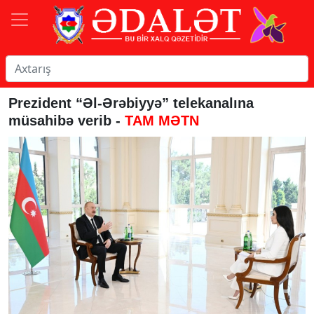
Prezident “Əl-Ərəbiyyə” telekanalına
müsahibə verib -
TAM MƏTN