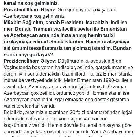
kanalına xoş gəlmisiniz.
Prezident İlham Əliyev:
Sizi görməyimə çox şadam.
Azərbaycana xoş gəlmisiniz.
Müxbir: Sağ olun, cənab Prezident. İcazənizlə, indi isə
mən Donald Trampın vasitəçilik səyləri ilə Ermənistan
və Azərbaycan arasında imzalanmış həmin tarixi
razılaşmaya istinad etmək istərdim. Həmin razılaşmaya
aid ümumi təəssüratınızla tanış olmaq istərdim. Bundan
sonra nəyi gözləyək?
Prezident İlham Əliyev:
Düşünürəm ki, avqustun 8-də
Vaşinqtonda baş verən hadisələr, əslində, qarşıdurmanın və
gərginliyin sonu deməkdir. Uzun illərdir ki, biz Ermənistanla
müharibə vəziyyətində idik. Məhz Ermənistan 1990-cı illərin
əvvəlindən Azərbaycan ərazilərini işğal etmişdi. O zaman
Azərbaycan çox zəif idi, ordumuz yox idi. Ermənistanın isə
Azərbaycan ərazilərini işğal etməkdə ona dəstək göstərən
xarici tərəfdarları var idi.
Beləliklə, ərazimizin təxminən 20 faizi onlar tərəfindən işğal
edilmişdi, nəticədə bir milyon qaçqın və məcburi
köçkünümüz var idi. Həmin dövrdə bu, əhalinin sayına görə
dünyada ən yüksək nisbətlərdən biri idi. Yəni, Azərbaycanın