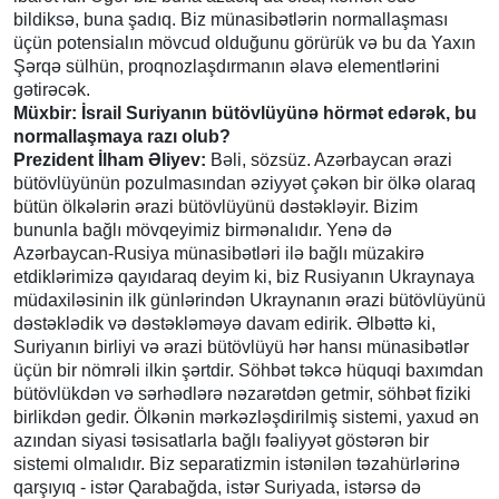
bildiksə, buna şadıq. Biz münasibətlərin normallaşması
üçün potensialın mövcud olduğunu görürük və bu da Yaxın
Şərqə sülhün, proqnozlaşdırmanın əlavə elementlərini
gətirəcək.
Müxbir: İsrail Suriyanın bütövlüyünə hörmət edərək, bu
normallaşmaya razı olub?
Prezident İlham Əliyev:
Bəli, sözsüz. Azərbaycan ərazi
bütövlüyünün pozulmasından əziyyət çəkən bir ölkə olaraq
bütün ölkələrin ərazi bütövlüyünü dəstəkləyir. Bizim
bununla bağlı mövqeyimiz birmənalıdır. Yenə də
Azərbaycan-Rusiya münasibətləri ilə bağlı müzakirə
etdiklərimizə qayıdaraq deyim ki, biz Rusiyanın Ukraynaya
müdaxiləsinin ilk günlərindən Ukraynanın ərazi bütövlüyünü
dəstəklədik və dəstəkləməyə davam edirik. Əlbəttə ki,
Suriyanın birliyi və ərazi bütövlüyü hər hansı münasibətlər
üçün bir nömrəli ilkin şərtdir. Söhbət təkcə hüquqi baxımdan
bütövlükdən və sərhədlərə nəzarətdən getmir, söhbət fiziki
birlikdən gedir. Ölkənin mərkəzləşdirilmiş sistemi, yaxud ən
azından siyasi təsisatlarla bağlı fəaliyyət göstərən bir
sistemi olmalıdır. Biz separatizmin istənilən təzahürlərinə
qarşıyıq - istər Qarabağda, istər Suriyada, istərsə də