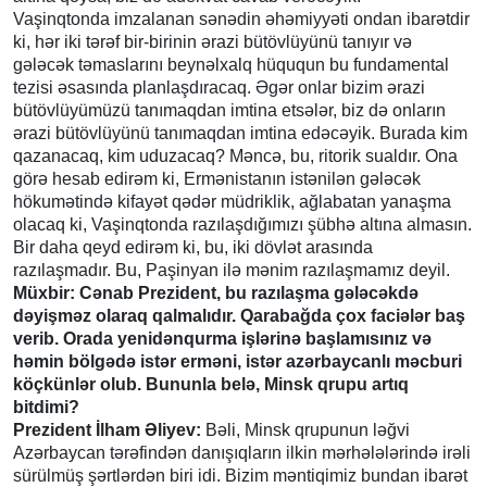
Vaşinqtonda imzalanan sənədin əhəmiyyəti ondan ibarətdir
ki, hər iki tərəf bir-birinin ərazi bütövlüyünü tanıyır və
gələcək təmaslarını beynəlxalq hüququn bu fundamental
tezisi əsasında planlaşdıracaq. Əgər onlar bizim ərazi
bütövlüyümüzü tanımaqdan imtina etsələr, biz də onların
ərazi bütövlüyünü tanımaqdan imtina edəcəyik. Burada kim
qazanacaq, kim uduzacaq? Məncə, bu, ritorik sualdır. Ona
görə hesab edirəm ki, Ermənistanın istənilən gələcək
hökumətində kifayət qədər müdriklik, ağlabatan yanaşma
olacaq ki, Vaşinqtonda razılaşdığımızı şübhə altına almasın.
Bir daha qeyd edirəm ki, bu, iki dövlət arasında
razılaşmadır. Bu, Paşinyan ilə mənim razılaşmamız deyil.
Müxbir: Cənab Prezident, bu razılaşma gələcəkdə
dəyişməz olaraq qalmalıdır. Qarabağda çox faciələr baş
verib. Orada yenidənqurma işlərinə başlamısınız və
həmin bölgədə istər erməni, istər azərbaycanlı məcburi
köçkünlər olub. Bununla belə, Minsk qrupu artıq
bitdimi?
Prezident İlham Əliyev:
Bəli, Minsk qrupunun ləğvi
Azərbaycan tərəfindən danışıqların ilkin mərhələlərində irəli
sürülmüş şərtlərdən biri idi. Bizim məntiqimiz bundan ibarət