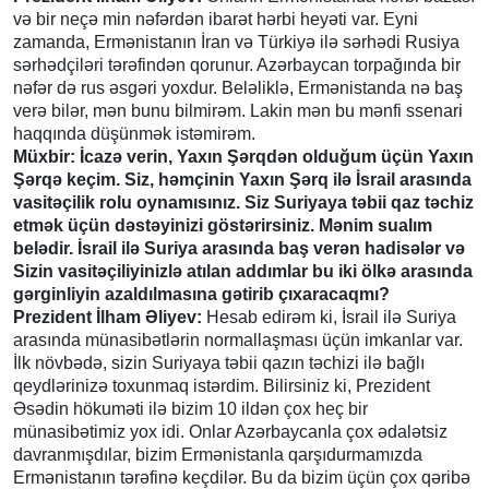
və bir neçə min nəfərdən ibarət hərbi heyəti var. Eyni
zamanda, Ermənistanın İran və Türkiyə ilə sərhədi Rusiya
sərhədçiləri tərəfindən qorunur. Azərbaycan torpağında bir
nəfər də rus əsgəri yoxdur. Beləliklə, Ermənistanda nə baş
verə bilər, mən bunu bilmirəm. Lakin mən bu mənfi ssenari
haqqında düşünmək istəmirəm.
Müxbir: İcazə verin, Yaxın Şərqdən olduğum üçün Yaxın
Şərqə keçim. Siz, həmçinin Yaxın Şərq ilə İsrail arasında
vasitəçilik rolu oynamısınız. Siz Suriyaya təbii qaz təchiz
etmək üçün dəstəyinizi göstərirsiniz. Mənim sualım
belədir. İsrail ilə Suriya arasında baş verən hadisələr və
Sizin vasitəçiliyinizlə atılan addımlar bu iki ölkə arasında
gərginliyin azaldılmasına gətirib çıxaracaqmı?
Prezident İlham Əliyev:
Hesab edirəm ki, İsrail ilə Suriya
arasında münasibətlərin normallaşması üçün imkanlar var.
İlk növbədə, sizin Suriyaya təbii qazın təchizi ilə bağlı
qeydlərinizə toxunmaq istərdim. Bilirsiniz ki, Prezident
Əsədin hökuməti ilə bizim 10 ildən çox heç bir
münasibətimiz yox idi. Onlar Azərbaycanla çox ədalətsiz
davranmışdılar, bizim Ermənistanla qarşıdurmamızda
Ermənistanın tərəfinə keçdilər. Bu da bizim üçün çox qəribə