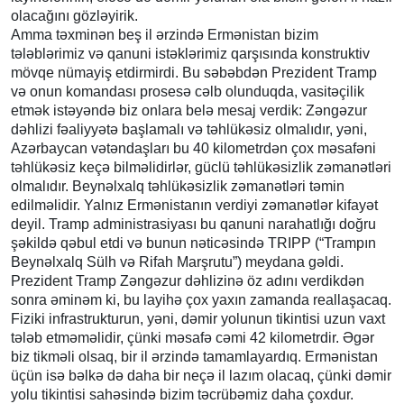
olacağını gözləyirik.
Amma təxminən beş il ərzində Ermənistan bizim
tələblərimiz və qanuni istəklərimiz qarşısında konstruktiv
mövqe nümayiş etdirmirdi. Bu səbəbdən Prezident Tramp
və onun komandası prosesə cəlb olunduqda, vasitəçilik
etmək istəyəndə biz onlara belə mesaj verdik: Zəngəzur
dəhlizi fəaliyyətə başlamalı və təhlükəsiz olmalıdır, yəni,
Azərbaycan vətəndaşları bu 40 kilometrdən çox məsafəni
təhlükəsiz keçə bilməlidirlər, güclü təhlükəsizlik zəmanətləri
olmalıdır. Beynəlxalq təhlükəsizlik zəmanətləri təmin
edilməlidir. Yalnız Ermənistanın verdiyi zəmanətlər kifayət
deyil. Tramp administrasiyası bu qanuni narahatlığı doğru
şəkildə qəbul etdi və bunun nəticəsində TRIPP (“Trampın
Beynəlxalq Sülh və Rifah Marşrutu”) meydana gəldi.
Prezident Tramp Zəngəzur dəhlizinə öz adını verdikdən
sonra əminəm ki, bu layihə çox yaxın zamanda reallaşacaq.
Fiziki infrastrukturun, yəni, dəmir yolunun tikintisi uzun vaxt
tələb etməməlidir, çünki məsafə cəmi 42 kilometrdir. Əgər
biz tikməli olsaq, bir il ərzində tamamlayardıq. Ermənistan
üçün isə bəlkə də daha bir neçə il lazım olacaq, çünki dəmir
yolu tikintisi sahəsində bizim təcrübəmiz daha çoxdur.