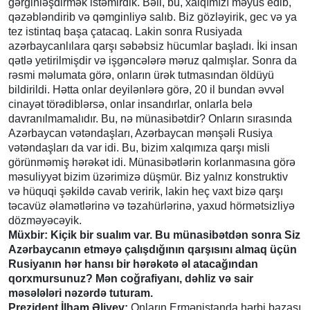
gərginləşdirmək istəmirdik. Bəli, bu, xalqımızı məyus edib,
qəzəbləndirib və qəmginliyə salıb. Biz gözləyirik, gec və ya
tez istintaq başa çatacaq. Lakin sonra Rusiyada
azərbaycanlılara qarşı səbəbsiz hücumlar başladı. İki insan
qətlə yetirilmişdir və işgəncələrə məruz qalmışlar. Sonra da
rəsmi məlumata görə, onların ürək tutmasından öldüyü
bildirildi. Hətta onlar deyilənlərə görə, 20 il bundan əvvəl
cinayət törədiblərsə, onlar insandırlar, onlarla belə
davranılmamalıdır. Bu, nə münasibətdir? Onların sırasında
Azərbaycan vətəndaşları, Azərbaycan mənşəli Rusiya
vətəndaşları da var idi. Bu, bizim xalqımıza qarşı misli
görünməmiş hərəkət idi. Münasibətlərin korlanmasına görə
məsuliyyət bizim üzərimizə düşmür. Biz yalnız konstruktiv
və hüquqi şəkildə cavab veririk, lakin heç vaxt bizə qarşı
təcavüz əlamətlərinə və təzahürlərinə, yaxud hörmətsizliyə
dözməyəcəyik.
Müxbir: Kiçik bir sualım var. Bu münasibətdən sonra Siz
Azərbaycanın etməyə çalışdığının qarşısını almaq üçün
Rusiyanın hər hansı bir hərəkətə əl atacağından
qorxmursunuz? Mən coğrafiyanı, dəhliz və sair
məsələləri nəzərdə tuturam.
Prezident İlham Əliyev:
Onların Ermənistanda hərbi bazası