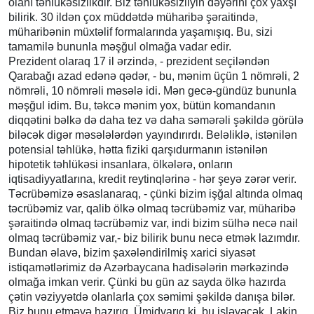
olanı təhlükəsizlikdir. Biz təhlükəsizliyin dəyərini çox yaxşı
bilirik. 30 ildən çox müddətdə müharibə şəraitində,
müharibənin müxtəlif formalarında yaşamışıq. Bu, sizi
tamamilə bununla məşğul olmağa vadar edir.
Prezident olaraq 17 il ərzində, - prezident seçiləndən
Qarabağı azad edənə qədər, - bu, mənim üçün 1 nömrəli, 2
nömrəli, 10 nömrəli məsələ idi. Mən gecə-gündüz bununla
məşğul idim. Bu, təkcə mənim yox, bütün komandanın
diqqətini bəlkə də daha tez və daha səmərəli şəkildə görülə
biləcək digər məsələlərdən yayındırırdı. Beləliklə, istənilən
potensial təhlükə, hətta fiziki qarşıdurmanın istənilən
hipotetik təhlükəsi insanlara, ölkələrə, onların
iqtisadiyyatlarına, kredit reytinqlərinə - hər şeyə zərər verir.
Təcrübəmizə əsaslanaraq, - çünki bizim işğal altında olmaq
təcrübəmiz var, qalib ölkə olmaq təcrübəmiz var, müharibə
şəraitində olmaq təcrübəmiz var, indi bizim sülhə necə nail
olmaq təcrübəmiz var,- biz bilirik bunu necə etmək lazımdır.
Bundan əlavə, bizim şaxələndirilmiş xarici siyasət
istiqamətlərimiz də Azərbaycana hadisələrin mərkəzində
olmağa imkan verir. Çünki bu gün az sayda ölkə hazırda
çətin vəziyyətdə olanlarla çox səmimi şəkildə danışa bilər.
Biz bunu etməyə hazırıq. Ümidvarıq ki, bu işləyəcək. Lakin