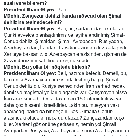
sualı verə bilərəm?
Prezident İlham Əliyev:
Bəli.
Müxbir: Zəngəzur dəhlizi İranda mövcud olan Şimal
dəhlizinə təsir edəcəkmi?
Prezident İlham Əliyev:
Bəli, bu, sadəcə, dəstək olacaq.
Çünki əvvəlcə planlaşdırılmış və layihələndirilmiş Şimal-
Cənub dəhlizi Şimaldan, Şimali Avropadan, Rusiyadan,
Azərbaycandan, İrandan, Fars körfəzindən düz xətlə gedir.
Xəritəyə baxsanız, o, Azərbaycan ərazisindən, qismən də
Xəzər dənizinin sahilindən keçməkdədir.
Müxbir: Bu yollar bir nöqtədə birləşir?
Prezident İlham Əliyev:
Bəli, hazırda belədir. Deməli, bu,
tamamilə Azərbaycan ərazisində tikilmiş həqiqi Şimal-
Cənub dəhlizidir. Rusiya sərhədindən İran sərhədinədək
dəmir və magistral yolları əlaqəmiz var. Çatışmayan hissə
İran ərazisindədir. Onlar təxminən 150 kilometrlik və ya
daha çox hissəni tikməlidirlər. Lakin bu, müəyyən vaxt
aparacaq, bəlkə də bir neçə il. Bəs, Şimalla Cənub
arasındakı əlaqələr necə qurulacaq? Zəngəzurdan keçə
bilər. Xəritəni göz önünə gətirsəniz, həmin yol Şimali
Avropadan Rusiyaya, Azərbaycana, sonra Azərbaycandan