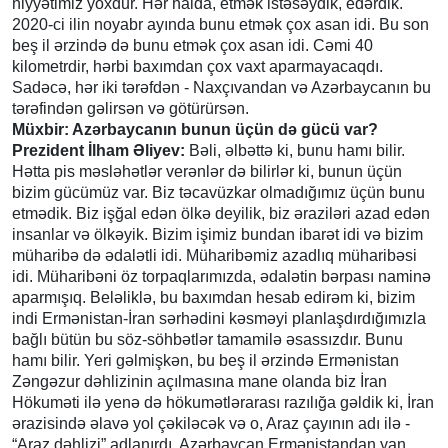
niyyətimiz yoxdur. Hər halda, etmək istəsəydik, edərdik.
2020-ci ilin noyabr ayında bunu etmək çox asan idi. Bu son
beş il ərzində də bunu etmək çox asan idi. Cəmi 40
kilometrdir, hərbi baxımdan çox vaxt aparmayacaqdı.
Sadəcə, hər iki tərəfdən - Naxçıvandan və Azərbaycanın bu
tərəfindən gəlirsən və götürürsən.
Müxbir: Azərbaycanın bunun üçün də gücü var?
Prezident İlham Əliyev:
Bəli, əlbəttə ki, bunu hamı bilir.
Hətta pis məsləhətlər verənlər də bilirlər ki, bunun üçün
bizim gücümüz var. Biz təcavüzkar olmadığımız üçün bunu
etmədik. Biz işğal edən ölkə deyilik, biz əraziləri azad edən
insanlar və ölkəyik. Bizim işimiz bundan ibarət idi və bizim
müharibə də ədalətli idi. Müharibəmiz azadlıq müharibəsi
idi. Müharibəni öz torpaqlarımızda, ədalətin bərpası naminə
aparmışıq. Beləliklə, bu baxımdan hesab edirəm ki, bizim
indi Ermənistan-İran sərhədini kəsməyi planlaşdırdığımızla
bağlı bütün bu söz-söhbətlər tamamilə əsassızdır. Bunu
hamı bilir. Yeri gəlmişkən, bu beş il ərzində Ermənistan
Zəngəzur dəhlizinin açılmasına mane olanda biz İran
Hökuməti ilə yenə də hökumətlərarası razılığa gəldik ki, İran
ərazisində əlavə yol çəkiləcək və o, Araz çayının adı ilə -
“Araz dəhlizi” adlanırdı. Azərbaycan Ermənistandan yan