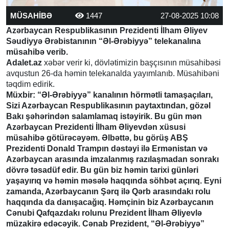
MÜSAHİBƏ
1447
27-08-2025 10:08
Azərbaycan Respublikasının Prezidenti İlham Əliyev
Səudiyyə Ərəbistanının “Əl-Ərəbiyyə” telekanalına
müsahibə verib.
Adalet.az
xəbər verir ki, dövlətimizin başçısının müsahibəsi
avqustun 26-da həmin telekanalda yayımlanıb. Müsahibəni
təqdim edirik.
Müxbir: “Əl-Ərəbiyyə” kanalının hörmətli tamaşaçıları,
Sizi Azərbaycan Respublikasının paytaxtından, gözəl
Bakı şəhərindən salamlamaq istəyirik. Bu gün mən
Azərbaycan Prezidenti İlham Əliyevdən xüsusi
müsahibə götürəcəyəm. Əlbəttə, bu görüş ABŞ
Prezidenti Donald Trampın dəstəyi ilə Ermənistan və
Azərbaycan arasında imzalanmış razılaşmadan sonrakı
dövrə təsadüf edir. Bu gün biz həmin tarixi günləri
yaşayırıq və həmin məsələ haqqında söhbət açırıq. Eyni
zamanda, Azərbaycanın Şərq ilə Qərb arasındakı rolu
haqqında da danışacağıq. Həmçinin biz Azərbaycanın
Cənubi Qafqazdakı rolunu Prezident İlham Əliyevlə
müzakirə edəcəyik. Cənab Prezident, “Əl-Ərəbiyyə”