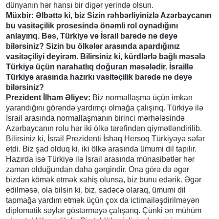
dünyanın hər hansı bir digər yerində olsun.
Müxbir: Əlbəttə ki, biz Sizin rəhbərliyinizlə Azərbaycanın
bu vasitəçilik prosesində önəmli rol oynadığını
anlayırıq. Bəs, Türkiyə və İsrail barədə nə deyə
bilərsiniz? Sizin bu ölkələr arasında apardığınız
vasitəçiliyi deyirəm. Bilirsiniz ki, kürdlərlə bağlı məsələ
Türkiyə üçün narahatlıq doğuran məsələdir. İsraillə
Türkiyə arasında hazırkı vasitəçilik barədə nə deyə
bilərsiniz?
Prezident İlham Əliyev:
Biz normallaşma üçün imkan
yarandığını görəndə yardımçı olmağa çalışırıq. Türkiyə ilə
İsrail arasında normallaşmanın birinci mərhələsində
Azərbaycanın rolu hər iki ölkə tərəfindən qiymətləndirilib.
Bilirsiniz ki, İsrail Prezidenti İshaq Hersoq Türkiyəyə səfər
etdi. Biz şad olduq ki, iki ölkə arasında ümumi dil tapılır.
Hazırda isə Türkiyə ilə İsrail arasında münasibətlər hər
zaman olduğundan daha gərgindir. Ona görə də əgər
bizdən kömək etmək xahiş olunsa, biz bunu edərik. Əgər
edilməsə, ola bilsin ki, biz, sadəcə olaraq, ümumi dil
tapmağa yardım etmək üçün çox da ictimailəşdirilməyən
diplomatik səylər göstərməyə çalışarıq. Çünki ən mühüm