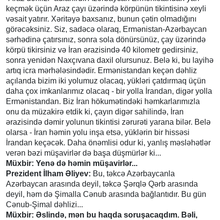
keçmək üçün Araz çayı üzərində körpünün tikintisinə xeyli
vəsait yatırır. Xəritəyə baxsanız, bunun çətin olmadığını
görəcəksiniz. Siz, sadəcə olaraq, Ermənistan-Azərbaycan
sərhədinə çatırsınız, sonra sola dönürsünüz, çay üzərində
körpü tikirsiniz və İran ərazisində 40 kilometr gedirsiniz,
sonra yenidən Naxçıvana daxil olursunuz. Belə ki, bu layihə
artıq icra mərhələsindədir. Ermənistandan keçən dəhliz
açılanda bizim iki yolumuz olacaq, yükləri çatdırmaq üçün
daha çox imkanlarımız olacaq - bir yolla İrandan, digər yolla
Ermənistandan. Biz İran hökumətindəki həmkarlarımızla
onu da müzakirə etdik ki, çayın digər sahilində, İran
ərazisində dəmir yolunun tikintisi zərurəti yarana bilər. Belə
olarsa - İran həmin yolu inşa etsə, yüklərin bir hissəsi
İrandan keçəcək. Daha önəmlisi odur ki, yanlış məsləhətlər
verən bəzi müşavirlər də başa düşmürlər ki...
Müxbir: Yenə də həmin müşavirlər...
Prezident İlham Əliyev:
Bu, təkcə Azərbaycanla
Azərbaycan arasında deyil, təkcə Şərqlə Qərb arasında
deyil, həm də Şimalla Cənub arasında bağlantıdır. Bu gün
Cənub-Şimal dəhlizi...
Müxbir: Əslində, mən bu haqda soruşacaqdım. Bəli,