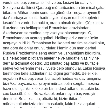
vurulması baş verməməli idi və bu, faciəvi bir səhv idi.
Sizə yenə də İkinci Qarabağ müharibəsindən bir misal çəkə
bilərəm. Müharibənin sonuncu günündə - noyabr ayının 9-
da Azərbaycan öz sərhədinə yaxınlaşan rus helikopterini
təsadüfən vurdu, halbuki o, orada olmalı deyildi. Çünki otuz
il ərzində rus helikopterləri Ermənistan ərazisindən
Azərbaycan sərhədinə heç vaxt yaxınlaşmamışdı. O,
Ermənistandan uçaraq gəlirdi. Helikopteri vuranlar üçün
açıq-aydın idi ki, Ermənistan helikopteri ərazimizə daxil olur,
ona görə də onlar onu vurdular. Həmin gün mən dərhal
Rusiya Prezidentinə zəng etdim və üzrxahlığımı bildirdim.
Biz həlak olan pilotların ailələrinə və Müdafiə Nazirliyinə
dərhal təzminat ödədik. Biz istintaq başlatdıq və bu faciəli
səhvə yol verənlər məsuliyyətə cəlb olundular. Lakin Rusiya
tərəfindən belə addımların atıldığını görmədik. Beləliklə,
noyabrın 9-da baş verən bu faciəli hadisə və davranışımız
bizi Azərbaycana qarşı eyni münasibətin sərgilənməsinə
hazır etdi, çünki iki ölkə bir-birini dost adlandırır. Lakin bu,
çox təəccüblü idi. Bu vaxtadək onlar nəyin baş verdiyini
demirlər. Beləliklə, bu, əlbəttə ki, bizim ikitərəfli
münasibətlərimizdə ciddi məsələdir, lakin biz əlaqələri