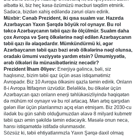
əlbəttə ki, biz heç kəsə özümüzü məcburi təqdim etmirik.
Sadəcə, bizdən xahiş ediləndə zəruri olanı edirik.
Müxbir: Cənab Prezident, iki qısa sualım var. Hazırda
Azərbaycan Yaxın Şərqdə böyük rol oynayır. Bu rol
təkcə Azərbaycanın təbii qazı ilə ölçülmür. Sualım daha
çox Avropa və Şərq ölkələrinə nəql edilən Azərbaycanın
təbii qazı ilə əlaqədardır. Mümkündürmü ki, əgər
Azərbaycanın təbii qazı bəzi ərəb ölkələrinə nəql olunsa,
oradakı ümumi vəziyyətə yardım etsin? Ümumiyyətlə,
ərəb ölkələri ilə münasibətləriniz necədir?
Prezident İlham Əliyev:
Enerjiyə gəlincə, bəli, siz
haqlısınız, bizim təbii qaz üçün əsas istiqamətimiz
Avropadır. Biz 10 Avropa ölkəsini qazla təmin edirik. Onların
8-i Avropa İttifaqının üzvüdür. Beləliklə, bu ölkələr üçün
Azərbaycan qazı onların enerji təhlükəsizliyində həqiqətən
də mühüm rol oynayır və bu rol artacaq. Mən artıq qarşıdan
gələn illər üçün planlarımızı açıq elan etmişəm. Biz 2030-cu
ilədək bu gün sahib olduğumuzdan əlavə 8 milyard kubmetr
təbii qazı əmin şəkildə təmin edəcəyik. Məsələ onun necə,
hansı istiqamətdə istifadə olunmasıdır.
Sözsüz ki, təbii ehtiyatlarımızla Yaxın Şərqə daxil olmaq