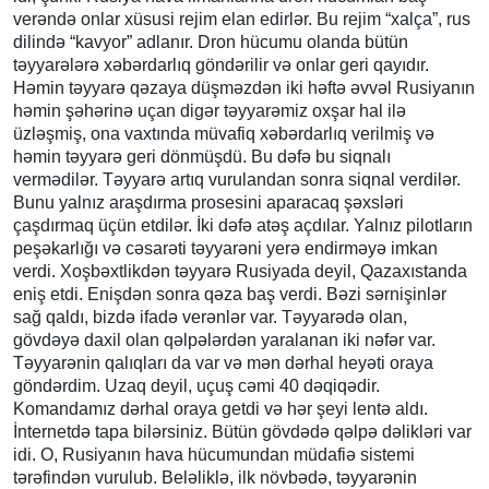
verəndə onlar xüsusi rejim elan edirlər. Bu rejim “xalça”, rus
dilində “kavyor” adlanır. Dron hücumu olanda bütün
təyyarələrə xəbərdarlıq göndərilir və onlar geri qayıdır.
Həmin təyyarə qəzaya düşməzdən iki həftə əvvəl Rusiyanın
həmin şəhərinə uçan digər təyyarəmiz oxşar hal ilə
üzləşmiş, ona vaxtında müvafiq xəbərdarlıq verilmiş və
həmin təyyarə geri dönmüşdü. Bu dəfə bu siqnalı
vermədilər. Təyyarə artıq vurulandan sonra siqnal verdilər.
Bunu yalnız araşdırma prosesini aparacaq şəxsləri
çaşdırmaq üçün etdilər. İki dəfə atəş açdılar. Yalnız pilotların
peşəkarlığı və cəsarəti təyyarəni yerə endirməyə imkan
verdi. Xoşbəxtlikdən təyyarə Rusiyada deyil, Qazaxıstanda
eniş etdi. Enişdən sonra qəza baş verdi. Bəzi sərnişinlər
sağ qaldı, bizdə ifadə verənlər var. Təyyarədə olan,
gövdəyə daxil olan qəlpələrdən yaralanan iki nəfər var.
Təyyarənin qalıqları da var və mən dərhal heyəti oraya
göndərdim. Uzaq deyil, uçuş cəmi 40 dəqiqədir.
Komandamız dərhal oraya getdi və hər şeyi lentə aldı.
İnternetdə tapa bilərsiniz. Bütün gövdədə qəlpə dəlikləri var
idi. O, Rusiyanın hava hücumundan müdafiə sistemi
tərəfindən vurulub. Beləliklə, ilk növbədə, təyyarənin