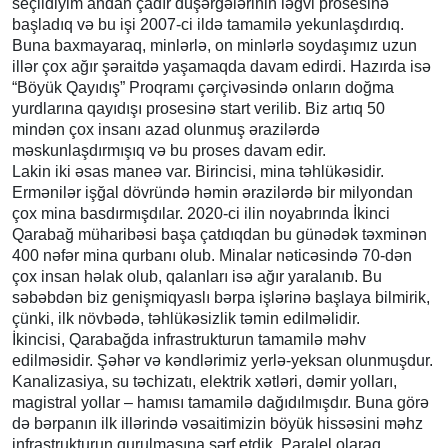
seçildiyim andan çadır düşərgələrinin ləğvi prosesinə
başladıq və bu işi 2007-ci ildə tamamilə yekunlaşdırdıq.
Buna baxmayaraq, minlərlə, on minlərlə soydaşımız uzun
illər çox ağır şəraitdə yaşamaqda davam edirdi. Hazırda isə
“Böyük Qayıdış” Proqramı çərçivəsində onların doğma
yurdlarına qayıdışı prosesinə start verilib. Biz artıq 50
mindən çox insanı azad olunmuş ərazilərdə
məskunlaşdırmışıq və bu proses davam edir.
Lakin iki əsas maneə var. Birincisi, mina təhlükəsidir.
Ermənilər işğal dövründə həmin ərazilərdə bir milyondan
çox mina basdırmışdılar. 2020-ci ilin noyabrında İkinci
Qarabağ müharibəsi başa çatdıqdan bu günədək təxminən
400 nəfər mina qurbanı olub. Minalar nəticəsində 70-dən
çox insan həlak olub, qalanları isə ağır yaralanıb. Bu
səbəbdən biz genişmiqyaslı bərpa işlərinə başlaya bilmirik,
çünki, ilk növbədə, təhlükəsizlik təmin edilməlidir.
İkincisi, Qarabağda infrastrukturun tamamilə məhv
edilməsidir. Şəhər və kəndlərimiz yerlə-yeksan olunmuşdur.
Kanalizasiya, su təchizatı, elektrik xətləri, dəmir yolları,
magistral yollar – hamısı tamamilə dağıdılmışdır. Buna görə
də bərpanın ilk illərində vəsaitimizin böyük hissəsini məhz
infrastrukturun qurulmasına sərf etdik. Paralel olaraq