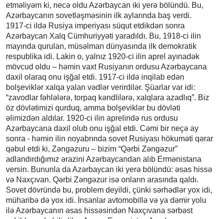
etməliyəm ki, necə oldu Azərbaycan iki yerə bölündü. Bu,
Azərbaycanın sovetləşməsinin ilk aylarında baş verdi.
1917-ci ildə Rusiya imperiyası süqut etdikdən sonra
Azərbaycan Xalq Cümhuriyyəti yaradıldı. Bu, 1918-ci ilin
mayında qurulan, müsəlman dünyasında ilk demokratik
respublika idi. Lakin o, yalnız 1920-ci ilin aprel ayınadək
mövcud oldu – həmin vaxt Rusiyanın ordusu Azərbaycana
daxil olaraq onu işğal etdi. 1917-ci ildə inqilab edən
bolşeviklər xalqa yalan vədlər verirdilər. Şüarlar var idi:
“zavodlar fəhlələrə, torpaq kəndlilərə, xalqlara azadlıq”. Biz
öz dövlətimizi qurduq, amma bolşeviklər bu dövləti
əlimizdən aldılar. 1920-ci ilin aprelində rus ordusu
Azərbaycana daxil olub onu işğal etdi. Cəmi bir neçə ay
sonra - həmin ilin noyabrında sovet Rusiyası hökuməti qərar
qəbul etdi ki, Zəngəzuru – bizim “Qərbi Zəngəzur”
adlandırdığımız ərazini Azərbaycandan alıb Ermənistana
versin. Bununla da Azərbaycan iki yerə bölündü: əsas hissə
və Naxçıvan. Qərbi Zəngəzur isə onların arasında qaldı.
Sovet dövründə bu, problem deyildi, çünki sərhədlər yox idi,
müharibə də yox idi. İnsanlar avtomobillə və ya dəmir yolu
ilə Azərbaycanın əsas hissəsindən Naxçıvana sərbəst