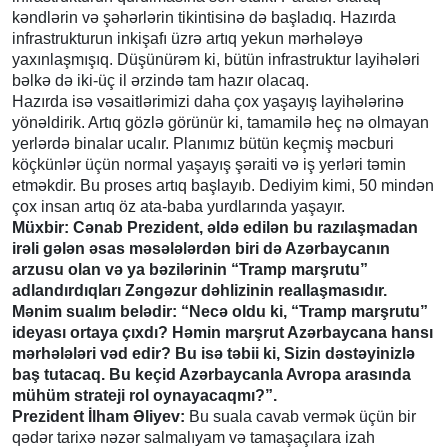
kəndlərin və şəhərlərin tikintisinə də başladıq. Hazırda
infrastrukturun inkişafı üzrə artıq yekun mərhələyə
yaxınlaşmışıq. Düşünürəm ki, bütün infrastruktur layihələri
bəlkə də iki-üç il ərzində tam hazır olacaq.
Hazırda isə vəsaitlərimizi daha çox yaşayış layihələrinə
yönəldirik. Artıq gözlə görünür ki, tamamilə heç nə olmayan
yerlərdə binalar ucalır. Planımız bütün keçmiş məcburi
köçkünlər üçün normal yaşayış şəraiti və iş yerləri təmin
etməkdir. Bu proses artıq başlayıb. Dediyim kimi, 50 mindən
çox insan artıq öz ata-baba yurdlarında yaşayır.
Müxbir: Cənab Prezident, əldə edilən bu razılaşmadan
irəli gələn əsas məsələlərdən biri də Azərbaycanın
arzusu olan və ya bəzilərinin “Tramp marşrutu”
adlandırdıqları Zəngəzur dəhlizinin reallaşmasıdır.
Mənim sualım belədir: “Necə oldu ki, “Tramp marşrutu”
ideyası ortaya çıxdı? Həmin marşrut Azərbaycana hansı
mərhələləri vəd edir? Bu isə təbii ki, Sizin dəstəyinizlə
baş tutacaq. Bu keçid Azərbaycanla Avropa arasında
mühüm strateji rol oynayacaqmı?”.
Prezident İlham Əliyev:
Bu suala cavab vermək üçün bir
qədər tarixə nəzər salmalıyam və tamaşaçılara izah