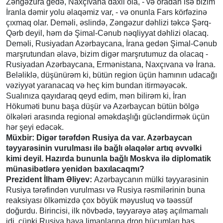
Zəngəzura gedə, Naxçıvana daxil ola, - və oradan isə bizim
İranla dəmir yolu əlaqəmiz var, - və onunla Fars körfəzinə
çıxmaq olar. Deməli, əslində, Zəngəzur dəhlizi təkcə Şərq-
Qərb deyil, həm də Şimal-Cənub nəqliyyat dəhlizi olacaq.
Deməli, Rusiyadan Azərbaycana, İrana gedən Şimal-Cənub
marşrutundan əlavə, bizim digər marşrutumuz da olacaq -
Rusiyadan Azərbaycana, Ermənistana, Naxçıvana və İrana.
Beləliklə, düşünürəm ki, bütün region üçün hamının udacağı
vəziyyət yaranacaq və heç kim bundan itirməyəcək.
Sualınıza qayıdaraq qeyd edim, mən bilirəm ki, İran
Hökuməti bunu başa düşür və Azərbaycan bütün bölgə
ölkələri arasında regional əməkdaşlığı gücləndirmək üçün
hər şeyi edəcək.
Müxbir: Digər tərəfdən Rusiya da var. Azərbaycan
təyyarəsinin vurulması ilə bağlı əlaqələr artıq əvvəlki
kimi deyil. Hazırda bununla bağlı Moskva ilə diplomatik
münasibətlərə yenidən baxılacaqmı?
Prezident İlham Əliyev:
Azərbaycanın mülki təyyarəsinin
Rusiya tərəfindən vurulması və Rusiya rəsmilərinin buna
reaksiyası ölkəmizdə çox böyük məyusluq və təəssüf
doğurdu. Birincisi, ilk növbədə, təyyarəyə atəş açılmamalı
idi, çünki Rusiya hava limanlarına dron hücumları baş