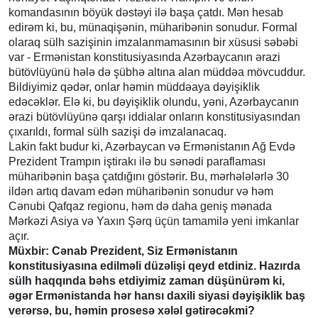
komandasının böyük dəstəyi ilə başa çatdı. Mən hesab
edirəm ki, bu, münaqişənin, müharibənin sonudur. Formal
olaraq sülh sazişinin imzalanmamasının bir xüsusi səbəbi
var - Ermənistan konstitusiyasında Azərbaycanın ərazi
bütövlüyünü hələ də şübhə altına alan müddəa mövcuddur.
Bildiyimiz qədər, onlar həmin müddəaya dəyişiklik
edəcəklər. Elə ki, bu dəyişiklik olundu, yəni, Azərbaycanın
ərazi bütövlüyünə qarşı iddialar onların konstitusiyasından
çıxarıldı, formal sülh sazişi də imzalanacaq.
Lakin fakt budur ki, Azərbaycan və Ermənistanın Ağ Evdə
Prezident Trampın iştirakı ilə bu sənədi paraflaması
müharibənin başa çatdığını göstərir. Bu, mərhələlərlə 30
ildən artıq davam edən müharibənin sonudur və həm
Cənubi Qafqaz regionu, həm də daha geniş mənada
Mərkəzi Asiya və Yaxın Şərq üçün tamamilə yeni imkanlar
açır.
Müxbir: Cənab Prezident, Siz Ermənistanın
konstitusiyasına edilməli düzəlişi qeyd etdiniz. Hazırda
sülh haqqında bəhs etdiyimiz zaman düşünürəm ki,
əgər Ermənistanda hər hansı daxili siyasi dəyişiklik baş
verərsə, bu, həmin prosesə xələl gətirəcəkmi?