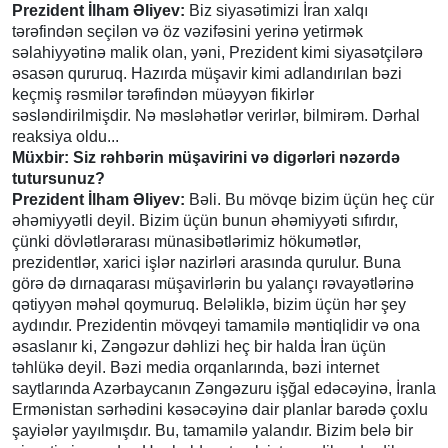
Prezident İlham Əliyev:
Biz siyasətimizi İran xalqı
tərəfindən seçilən və öz vəzifəsini yerinə yetirmək
səlahiyyətinə malik olan, yəni, Prezident kimi siyasətçilərə
əsasən qururuq. Hazırda müşavir kimi adlandırılan bəzi
keçmiş rəsmilər tərəfindən müəyyən fikirlər
səsləndirilmişdir. Nə məsləhətlər verirlər, bilmirəm. Dərhal
reaksiya oldu...
Müxbir: Siz rəhbərin müşavirini və digərləri nəzərdə
tutursunuz?
Prezident İlham Əliyev:
Bəli. Bu mövqe bizim üçün heç cür
əhəmiyyətli deyil. Bizim üçün bunun əhəmiyyəti sıfırdır,
çünki dövlətlərarası münasibətlərimiz hökumətlər,
prezidentlər, xarici işlər nazirləri arasında qurulur. Buna
görə də dırnaqarası müşavirlərin bu yalançı rəvayətlərinə
qətiyyən məhəl qoymuruq. Beləliklə, bizim üçün hər şey
aydındır. Prezidentin mövqeyi tamamilə məntiqlidir və ona
əsaslanır ki, Zəngəzur dəhlizi heç bir halda İran üçün
təhlükə deyil. Bəzi media orqanlarında, bəzi internet
saytlarında Azərbaycanın Zəngəzuru işğal edəcəyinə, İranla
Ermənistan sərhədini kəsəcəyinə dair planlar barədə çoxlu
şayiələr yayılmışdır. Bu, tamamilə yalandır. Bizim belə bir