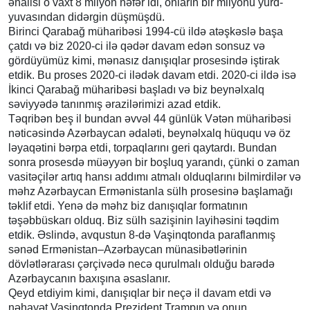
əhalisi o vaxt 8 milyon nəfər idi, onların bir milyonu yurd-
yuvasından didərgin düşmüşdü.
Birinci Qarabağ müharibəsi 1994-cü ildə atəşkəslə başa
çatdı və biz 2020-ci ilə qədər davam edən sonsuz və
gördüyümüz kimi, mənasız danışıqlar prosesində iştirak
etdik. Bu proses 2020-ci ilədək davam etdi. 2020-ci ildə isə
İkinci Qarabağ müharibəsi başladı və biz beynəlxalq
səviyyədə tanınmış ərazilərimizi azad etdik.
Təqribən beş il bundan əvvəl 44 günlük Vətən müharibəsi
nəticəsində Azərbaycan ədaləti, beynəlxalq hüququ və öz
ləyaqətini bərpa etdi, torpaqlarını geri qaytardı. Bundan
sonra prosesdə müəyyən bir boşluq yarandı, çünki o zaman
vasitəçilər artıq hansı addımı atmalı olduqlarını bilmirdilər və
məhz Azərbaycan Ermənistanla sülh prosesinə başlamağı
təklif etdi. Yenə də məhz biz danışıqlar formatının
təşəbbüskarı olduq. Biz sülh sazişinin layihəsini təqdim
etdik. Əslində, avqustun 8-də Vaşinqtonda paraflanmış
sənəd Ermənistan–Azərbaycan münasibətlərinin
dövlətlərarası çərçivədə necə qurulmalı olduğu barədə
Azərbaycanın baxışına əsaslanır.
Qeyd etdiyim kimi, danışıqlar bir neçə il davam etdi və
nəhayət Vaşinqtonda Prezident Trampın və onun