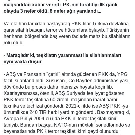
məqsəddən xəbər verirdi. PK-nın törətdiyi İlk qanlı
olayda 3 nəfər öldü, 8 nəfər ağır yaralandı...
Və elə hən tarixdən başlayaraq PKK-lılar Türkiyə dövlətinə
qarşı silahlı basqın, terror və hücumlara bşlayıb. Türkiyənin
hər hansı bölgəsində baş verən faciədə məhz bu silahlıların
rolu olub.
- Maraqlıdır ki, təşkilatın yaranması ilə silahlanmaları
eyni vaxta düşür.
- ABŞ və Fransanın "çətiri" altında güclənən PKK da, YPG
təcili silahlandırıldı. Xüsusən , Co Bayden administrasiyası
dövründə bu proses daha intensizv həyata keçirilib.
Xatırlayırsınızsa, ötən il, ABŞ Suriyada fəaliyyət göstərən
PKK terror təşkilatına 60 zirehli maşından ibarət hərbi
texnika və təchizat göndərdi. 2021-ci ildə isə ABŞ PKK -ya
ümumilikdə 240 TIR hərbi yardım göndərdi. Baxmayaraq ki,
Avropa Birliyi 2004-cü ildə PKK-nı terror təşkilatı kimi
tanıyıb. Bundan başqa, NATO-nun müxtəlif sənədlərində və
bəyanatlarında PKK terror təşkilatı kimi qeyd olunurdu.