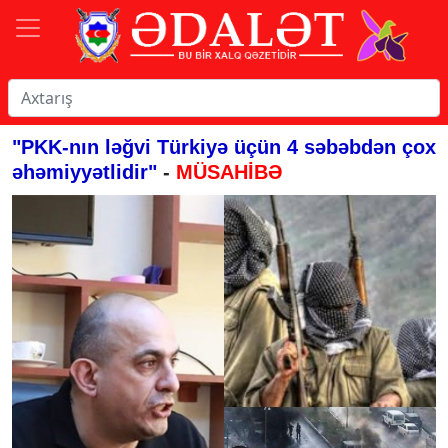
"PKK-nın ləğvi Türkiyə üçün 4 səbəbdən çox
əhəmiyyətlidir"
-
MÜSAHİBƏ