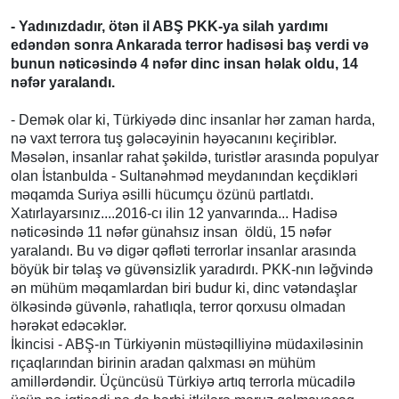
- Yadınızdadır, ötən il ABŞ PKK-ya silah yardımı
edəndən sonra Ankarada terror hadisəsi baş verdi və
bunun nəticəsində 4 nəfər dinc insan həlak oldu, 14
nəfər yaralandı.
- Demək olar ki, Türkiyədə dinc insanlar hər zaman harda,
nə vaxt terrora tuş gələcəyinin həyəcanını keçiriblər.
Məsələn, insanlar rahat şəkildə, turistlər arasında populyar
olan İstanbulda - Sultanəhməd meydanından keçdikləri
məqamda Suriya əsilli hücumçu özünü partlatdı.
Xatırlayarsınız....2016-cı ilin 12 yanvarında... Hadisə
nəticəsində 11 nəfər günahsız insan öldü, 15 nəfər
yaralandı. Bu və digər qəfləti terrorlar insanlar arasında
böyük bir təlaş və güvənsizlik yaradırdı. PKK-nın ləğvində
ən mühüm məqamlardan biri budur ki, dinc vətəndaşlar
ölkəsində güvənlə, rahatlıqla, terror qorxusu olmadan
hərəkət edəcəklər.
İkincisi - ABŞ-ın Türkiyənin müstəqilliyinə müdaxiləsinin
rıçaqlarından birinin aradan qalxması ən mühüm
amillərdəndir. Üçüncüsü Türkiyə artıq terrorla mücadilə