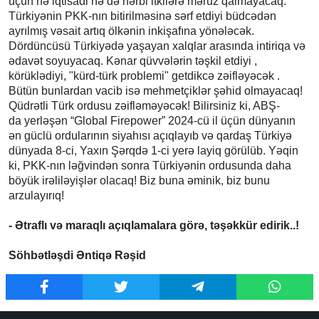
üçün nə iqtisadi nə də hərbi itkilərə məruz qalmayacaq.
Türkiyənin PKK-nın bitirilməsinə sərf etdiyi büdcədən
ayrılmış vəsait artıq ölkənin inkişafına yönələcək.
Dördüncüsü Türkiyədə yaşayan xalqlar arasında intiriqa və
ədavət soyuyacaq. Kənar qüvvələrin təşkil etdiyi ,
körüklədiyi, "kürd-türk problemi" getdikcə zəifləyəcək .
Bütün bunlardan vacib isə mehmetçiklər şəhid olmayacaq!
Qüdrətli Türk ordusu zəifləməyəcək! Bilirsiniz ki, ABŞ-
da yerləşən “Global Firepower” 2024-cü il üçün dünyanın
ən güclü ordularının siyahısı açıqlayıb və qardaş Türkiyə
dünyada 8-ci, Yaxın Şərqdə 1-ci yerə layiq görülüb. Yəqin
ki, PKK-nın ləğvindən sonra Türkiyənin ordusunda daha
böyük irəliləyişlər olacaq! Biz buna əminik, biz bunu
arzulayırıq!
- Ətraflı və maraqlı açıqlamalara görə, təşəkkür edirik..!
Söhbətləşdi Əntiqə Rəşid