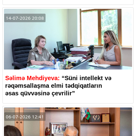
14-07-2026 20:08
Səlimə Mehdiyeva:
“Süni intellekt və
rəqəmsallaşma elmi tədqiqatların
əsas qüvvəsinə çevrilir”
06-07-2026 12:41