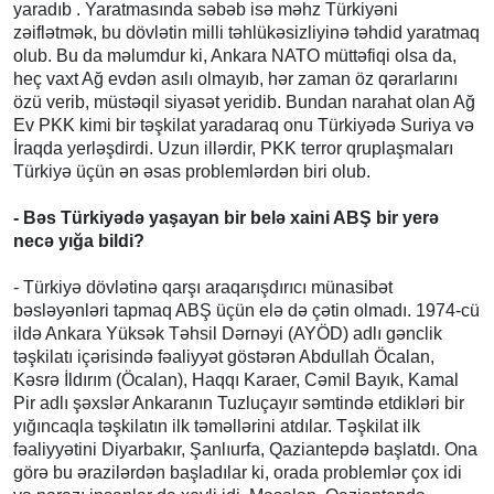
yaradıb . Yaratmasında səbəb isə məhz Türkiyəni
zəiflətmək, bu dövlətin milli təhlükəsizliyinə təhdid yaratmaq
olub. Bu da məlumdur ki, Ankara NATO müttəfiqi olsa da,
heç vaxt Ağ evdən asılı olmayıb, hər zaman öz qərarlarını
özü verib, müstəqil siyasət yeridib. Bundan narahat olan Ağ
Ev PKK kimi bir təşkilat yaradaraq onu Türkiyədə Suriya və
İraqda yerləşdirdi. Uzun illərdir, PKK terror qruplaşmaları
Türkiyə üçün ən əsas problemlərdən biri olub.
- Bəs Türkiyədə yaşayan bir belə xaini ABŞ bir yerə
necə yığa bildi?
- Türkiyə dövlətinə qarşı araqarışdırıcı münasibət
bəsləyənləri tapmaq ABŞ üçün elə də çətin olmadı. 1974-cü
ildə Ankara Yüksək Təhsil Dərnəyi (AYÖD) adlı gənclik
təşkilatı içərisində fəaliyyət göstərən Abdullah Öcalan,
Kəsrə İldırım (Öcalan), Haqqı Karaer, Cəmil Bayık, Kamal
Pir adlı şəxslər Ankaranın Tuzluçayır səmtində etdikləri bir
yığıncaqla təşkilatın ilk təməllərini atdılar. Təşkilat ilk
fəaliyyətini Diyarbakır, Şanlıurfa, Qaziantepdə başlatdı. Ona
görə bu ərazilərdən başladılar ki, orada problemlər çox idi