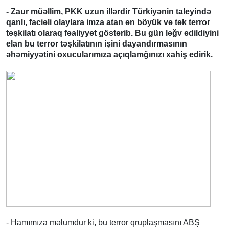
- Zaur müəllim, PKK uzun illərdir Türkiyənin taleyində
qanlı, faciəli olaylara imza atan ən böyük və tək terror
təşkilatı olaraq fəaliyyət göstərib. Bu gün ləğv edildiyini
elan bu terror təşkilatının işini dayandırmasının
əhəmiyyətini oxucularımıza açıqlamğınızı xahiş edirik.
- Hamımıza məlumdur ki, bu terror qruplaşmasını ABŞ