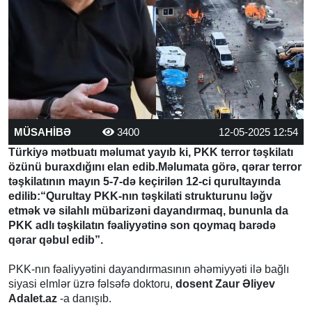
MÜSAHİBƏ
3400
12-05-2025 12:54
Türkiyə mətbuatı məlumat yayıb ki, PKK terror təşkilatı
özünü buraxdığını elan edib.Məlumata görə, qərar terror
təşkilatının mayın 5-7-də keçirilən 12-ci qurultayında
edilib:“Qurultay PKK-nın təşkilati strukturunu ləğv
etmək və silahlı mübarizəni dayandırmaq, bununla da
PKK adlı təşkilatın fəaliyyətinə son qoymaq barədə
qərar qəbul edib”.
PKK-nın fəaliyyətini dayandırmasının əhəmiyyəti ilə bağlı
siyasi elmlər üzrə fəlsəfə doktoru,
dosent Zaur Əliyev
Adalet.az
-a danışıb.