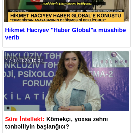
Hikmət Hacıyev "Haber Global"a müsahibə
verib
17-07-2026 10:02
Süni İntellekt:
Köməkçi, yoxsa zehni
tənbəlliyin başlanğıcı?