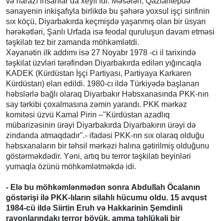
və narazı insanlar da xeyli idi. Məsələn, Qaziantepdə
sənayenin inkişafıyla birlikdə bu şəhərə yoxsul işçi sinfinin
sıx köçü, Diyarbakırda keçmişdə yaşanmış olan bir üsyan
hərəkətləri, Şanlı Urfada isə feodal quruluşun davam etməsi
təşkilatı tez bir zamanda möhkəmlətdi.
Xəyanətin ilk addımı isə 27 Noyabr 1978 -ci il tarixində
təşkilat üzvləri tərəfindən Diyarbakırda edilən yığıncaqla
KADEK (Kürdüstan İşçi Partiyası, Partiyaya Karkaren
Kürdüstan) elan edildi. 1980-cı ildə Türkiyədə başlanan
həbslərlə bağlı olaraq Diyarbakır Həbsxanasında PKK-nın
say tərkibi çoxalmasına zəmin yarandı. PKK mərkəz
komitəsi üzvü Kamal Pirin –"Kürdüstan azadlıq
mübarizəsinin ürəyi Diyarbakırda Diyarbakırın ürəyi də
zindanda atmaqdadır".- ifadəsi PKK-rın sıx olaraq olduğu
həbsxanaların bir təhsil mərkəzi halına gətirilmiş olduğunu
göstərməkdədir. Yəni, artıq bu terror təşkilatı beyinləri
yumaqla özünü möhkəmlətməkdə idi.
- Elə bu möhkəmlənmədən sonra Abdullah Öcalanın
göstərişi ilə PKK-lıların silahlı hücumu oldu. 15 avqust
1984-cü ildə Siirtin Eruh və Hakkarinin Şemdinli
rayonlarındakı terror böyük, amma təhlükəli bir