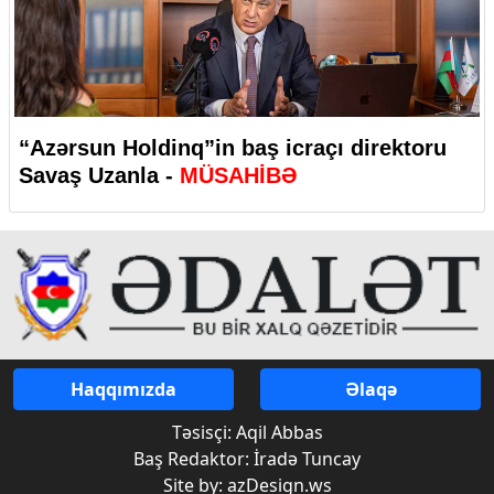
“Azərsun Holdinq”in baş icraçı direktoru
Savaş Uzanla -
MÜSAHİBƏ
Haqqımızda
Əlaqə
Təsisçi: Aqil Abbas
Baş Redaktor: İradə Tuncay
Site by: azDesign.ws