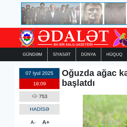
GÜNDƏM
SİYASƏT
DÜNYA
HÜQUQ
Oğuzda ağac kəs
07 Iyul 2025
başlatdı
16:09
753
HADİSƏ
A+
A-