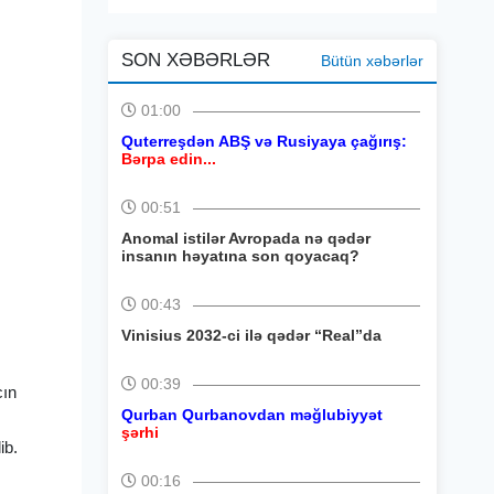
SON XƏBƏRLƏR
Bütün xəbərlər
01:00
Quterreşdən ABŞ və Rusiyaya çağırış:
Bərpa edin...
00:51
Anomal istilər Avropada nə qədər
insanın həyatına son qoyacaq?
00:43
Vinisius 2032-ci ilə qədər “Real”da
00:39
cın
Qurban Qurbanovdan məğlubiyyət
şərhi
lib.
00:16