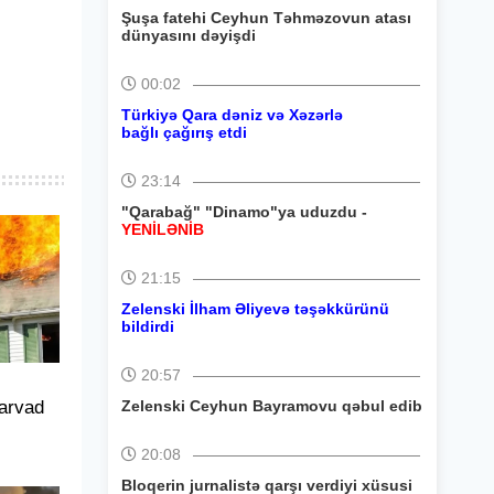
Şuşa fatehi Ceyhun Təhməzovun atası
dünyasını dəyişdi
00:02
Türkiyə Qara dəniz və Xəzərlə
bağlı çağırış etdi
23:14
"Qarabağ" "Dinamo"ya uduzdu -
YENİLƏNİB
21:15
Zelenski İlham Əliyevə təşəkkürünü
bildirdi
20:57
-arvad
Zelenski Ceyhun Bayramovu qəbul edib
20:08
Bloqerin jurnalistə qarşı verdiyi xüsusi