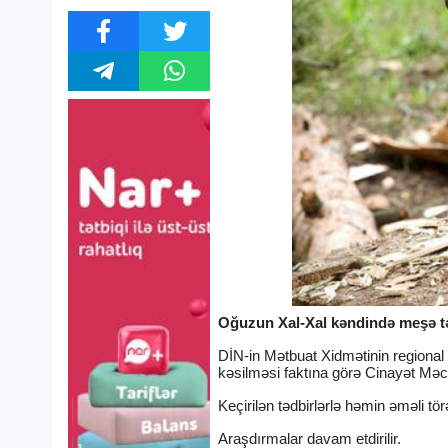
Oğuzun Xal-Xal kəndində meşə təsə
DİN-in Mətbuat Xidmətinin regiona
kəsilməsi faktına görə Cinayət Məc
Keçirilən tədbirlərlə həmin əməli t
Araşdırmalar davam etdirilir.