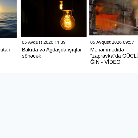
05 Avqust 2026 11:39
05 Avqust 2026 09:57
tutan
Bakıda və Ağdaşda işıqlar
Məhəmmədidə
sönəcək
"zapravka"da GÜCL
ĞIN - VİDEO