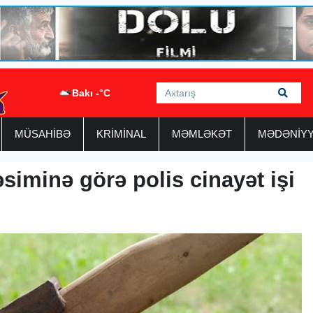
Bakı -°C
MÜSAHİBƏ
KRİMİNAL
MƏMLƏKƏT
MƏDƏNİY
iminə görə polis cinayət işi