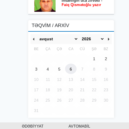
İnsanlığın uca zirvəsi -
Faiq Qismətoğlu yazır
TƏQVİM / ARXİV
BE
ÇA
ÇƏ
CA
CÜ
ŞƏ
BZ
1
2
3
4
5
6
7
8
9
10
11
12
13
14
15
16
17
18
19
20
21
22
23
24
25
26
27
28
29
30
31
ƏDƏBİYYAT
AVTOMABİL