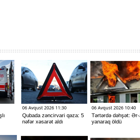
06 Avqust 2026 11:30
06 Avqust 2026 10:40
şlı
Qubada zəncirvari qəza: 5
Tərtərdə dəhşət: Ər
nəfər xəsarət aldı
yanaraq öldü