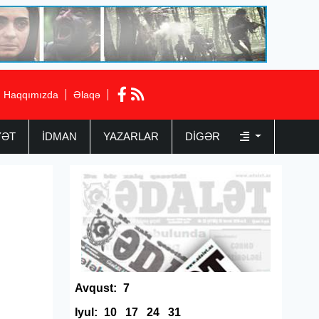
Haqqımızda
Əlaqə
YƏT
İDMAN
YAZARLAR
DIGƏR
Avqust:
7
Iyul:
10
17
24
31