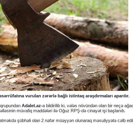
rrüfatına vurulan zərərlə bağlı istintaq araşdırmaları aparılır.
l qrupundan
Adalet.az-
a bildirilib ki, vələs növündən olan bir neçə ağa
əlləsinin müvafiq maddələri ilə Oğuz RPŞ-də cinayət işi başlanıb.
örətməkdə şübhəli olan 2 nəfər müəyyən olunaraq məsuliyyətə cəlb edi