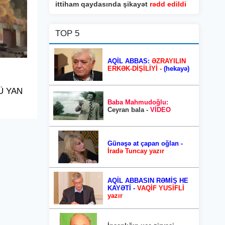
ittiham qaydasında şikayət
rədd edildi
TOP 5
AQİL ABBAS:
ƏZRAYILIN
ERKƏK-DİŞİLİYİ -
(hekayə)
Ü YAN
Baba Mahmudoğlu:
Ceyran bala -
VİDEO
Günəşə at çapan oğlan -
İradə Tuncay yazır
AQİL ABBASIN RƏMİŞ HE
KAYƏTİ -
VAQİF YUSİFLİ
yazır