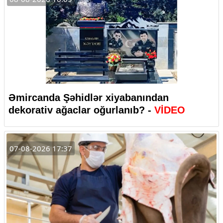
Əmircanda Şəhidlər xiyabanından
dekorativ ağaclar oğurlanıb? -
VİDEO
07-08-2026 17:37