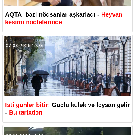
AQTA bəzi nöqsanlar aşkarladı -
Heyvan
kəsimi nöqtələrində
07-08-2026 10:36
İsti günlər bitir:
Güclü külək və leysan gəlir
-
Bu tarixdən