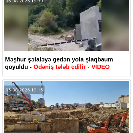
06-08-2026 19:39
Məşhur şəlaləyə gedən yola şlaqbaum
qoyuldu -
Ödəniş tələb edilir - VİDEO
05-08-2026 19:15