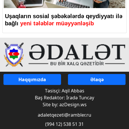
Uşaqların sosial şəbəkələrdə qeydiyyatı ilə
bağlı
yeni tələblər müəyyənləşib
Haqqımızda
Əlaqə
Təsisçi: Aqil Abbas
Baş Redaktor: İradə Tuncay
Site by: azDesign.ws
adaletqezeti@rambler.ru
(994 12) 538 51 31