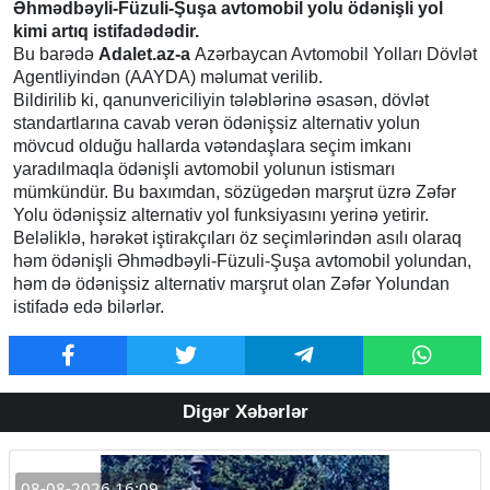
Əhmədbəyli-Füzuli-Şuşa avtomobil yolu ödənişli yol
kimi artıq istifadədədir.
Bu barədə
Adalet.az-a
Azərbaycan Avtomobil Yolları Dövlət
Agentliyindən (AAYDA) məlumat verilib.
Bildirilib ki, qanunvericiliyin tələblərinə əsasən, dövlət
standartlarına cavab verən ödənişsiz alternativ yolun
mövcud olduğu hallarda vətəndaşlara seçim imkanı
yaradılmaqla ödənişli avtomobil yolunun istismarı
mümkündür. Bu baxımdan, sözügedən marşrut üzrə Zəfər
Yolu ödənişsiz alternativ yol funksiyasını yerinə yetirir.
Beləliklə, hərəkət iştirakçıları öz seçimlərindən asılı olaraq
həm ödənişli Əhmədbəyli-Füzuli-Şuşa avtomobil yolundan,
həm də ödənişsiz alternativ marşrut olan Zəfər Yolundan
istifadə edə bilərlər.
Digər Xəbərlər
08-08-2026 16:09