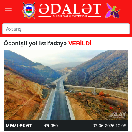
Ödənişli yol istifadəyə
VERİLDİ
MƏMLƏKƏT
350
03-06-2026 10:08