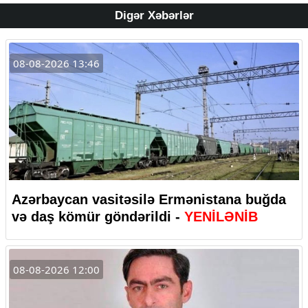
Digər Xəbərlər
08-08-2026 13:46
Azərbaycan vasitəsilə Ermənistana buğda
və daş kömür göndərildi -
YENİLƏNİB
08-08-2026 12:00