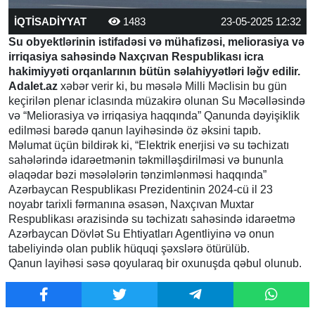
İQTİSADİYYAT
1483
23-05-2025 12:32
Su obyektlərinin istifadəsi və mühafizəsi, meliorasiya və
irriqasiya sahəsində Naxçıvan Respublikası icra
hakimiyyəti orqanlarının bütün səlahiyyətləri ləğv edilir.
Adalet.az
xəbər verir ki, bu məsələ Milli Məclisin bu gün
keçirilən plenar iclasında müzakirə olunan Su Məcəlləsində
və “Meliorasiya və irriqasiya haqqında” Qanunda dəyişiklik
edilməsi barədə qanun layihəsində öz əksini tapıb.
Məlumat üçün bildirək ki, “Elektrik enerjisi və su təchizatı
sahələrində idarəetmənin təkmilləşdirilməsi və bununla
əlaqədar bəzi məsələlərin tənzimlənməsi haqqında”
Azərbaycan Respublikası Prezidentinin 2024-cü il 23
noyabr tarixli fərmanına əsasən, Naxçıvan Muxtar
Respublikası ərazisində su təchizatı sahəsində idarəetmə
Azərbaycan Dövlət Su Ehtiyatları Agentliyinə və onun
tabeliyində olan publik hüquqi şəxslərə ötürülüb.
Qanun layihəsi səsə qoyularaq bir oxunuşda qəbul olunub.