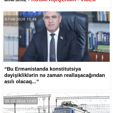
07-08-2026 10:48
“Bu Ermənistanda konstitutsiya
dəyişikliklərin nə zaman reallaşacağından
asılı olacaq...”
06-08-2026 12:05