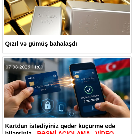
Qızıl və gümüş bahalaşdı
07-08-2026 11:00
Kartdan istədiyiniz qədər köçürmə edə
bilərsiniz -
RƏSMİ AÇIQLAMA - VİDEO