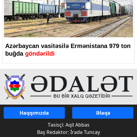
Azərbaycan vasitəsilə Ermənistana 979 ton
buğda
göndərildi
Haqqımızda
Əlaqə
Təsisçi: Aqil Abbas
Baş Redaktor: İradə Tuncay