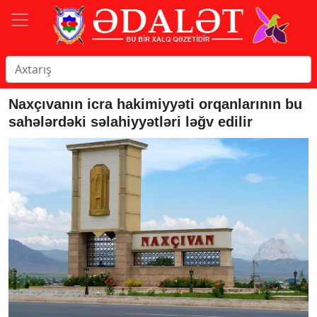
Naxçıvanın icra hakimiyyəti orqanlarının bu
sahələrdəki səlahiyyətləri ləğv edilir