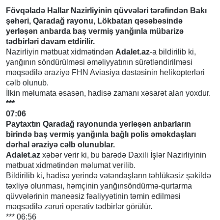
***
Fövqəladə Hallar Nazirliyinin qüvvələri tərəfindən Bakı
şəhəri, Qaradağ rayonu, Lökbatan qəsəbəsində
yerləşən anbarda baş vermiş yanğınla mübarizə
tədbirləri davam etdirilir.
Nazirliyin mətbuat xidmətindən
Adalet.az
-a bildirilib ki,
yanğının söndürülməsi əməliyyatının sürətləndirilməsi
məqsədilə əraziyə FHN Aviasiya dəstəsinin helikopterləri
cəlb olunub.
İlkin məlumata əsasən, hadisə zamanı xəsarət alan yoxdur.
***
07:06
Paytaxtın Qaradağ rayonunda yerləşən anbarların
birində baş vermiş yanğınla bağlı polis əməkdaşları
dərhal əraziyə cəlb olunublar.
Adalet.az
xəbər verir ki, bu barədə Daxili İşlər Nazirliyinin
mətbuat xidmətindən məlumat verilib.
Bildirilib ki, hadisə yerində vətəndaşların təhlükəsiz şəkildə
təxliyə olunması, həmçinin yanğınsöndürmə-qurtarma
qüvvələrinin maneəsiz fəaliyyətinin təmin edilməsi
məqsədilə zəruri operativ tədbirlər görülür.
*** 06:56