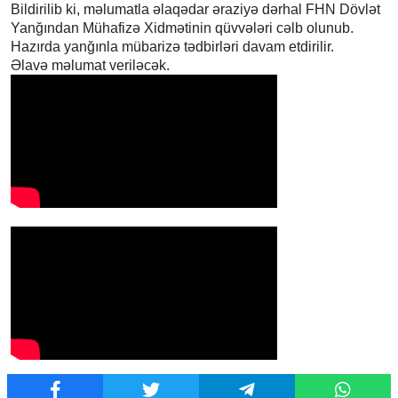
Bildirilib ki, məlumatla əlaqədar əraziyə dərhal FHN Dövlət
Yanğından Mühafizə Xidmətinin qüvvələri cəlb olunub.
Hazırda yanğınla mübarizə tədbirləri davam etdirilir.
Əlavə məlumat veriləcək.