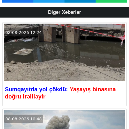
Digər Xəbərlər
08-08-2026 12:24
Sumqayıtda yol çökdü:
Yaşayış binasına
doğru irəliləyir
08-08-2026 10:48