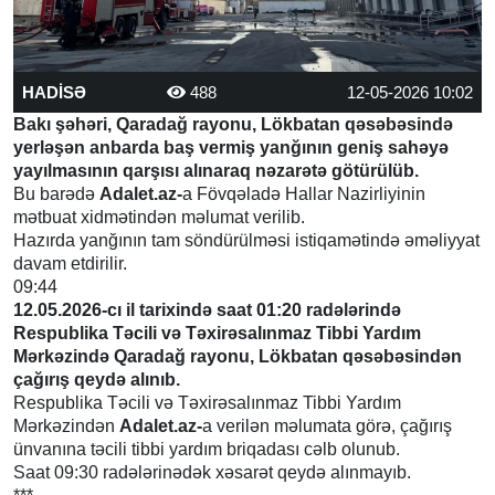
HADİSƏ
488
12-05-2026 10:02
Bakı şəhəri, Qaradağ rayonu, Lökbatan qəsəbəsində
yerləşən anbarda baş vermiş yanğının geniş sahəyə
yayılmasının qarşısı alınaraq nəzarətə götürülüb.
Bu barədə
Adalet.az-
a Fövqəladə Hallar Nazirliyinin
mətbuat xidmətindən məlumat verilib.
Hazırda yanğının tam söndürülməsi istiqamətində əməliyyat
davam etdirilir.
09:44
12.05.2026-cı il tarixində saat 01:20 radələrində
Respublika Təcili və Təxirəsalınmaz Tibbi Yardım
Mərkəzində Qaradağ rayonu, Lökbatan qəsəbəsindən
çağırış qeydə alınıb.
Respublika Təcili və Təxirəsalınmaz Tibbi Yardım
Mərkəzindən
Adalet.az-
a verilən məlumata görə, çağırış
ünvanına təcili tibbi yardım briqadası cəlb olunub.
Saat 09:30 radələrinədək xəsarət qeydə alınmayıb.