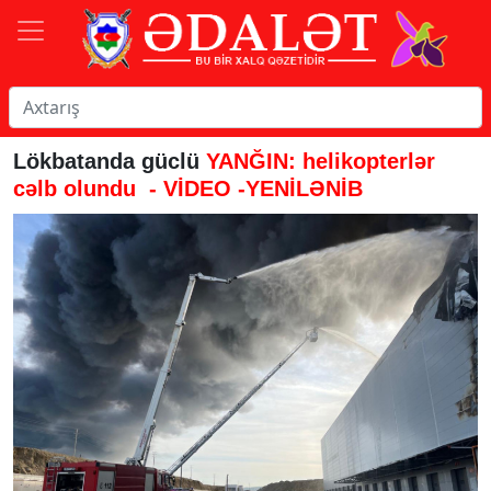
Lökbatanda güclü
YANĞIN: helikopterlər
cəlb olundu - VİDEO -YENİLƏNİB