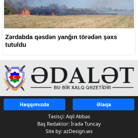
Zərdabda qəsdən yanğın törədən şəxs
tutuldu
Haqqımızda
Əlaqə
Təsisçi: Aqil Abbas
Baş Redaktor: İradə Tuncay
Site by: azDesign.ws