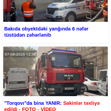
Bakıda obyektdəki yanğında 6 nəfər
tüstüdən zəhərlənib
07-08-2026 12:37
"Torqovı"da bina YANIR:
Sakinlər təxliyə
edildi - FOTO - VİDEO