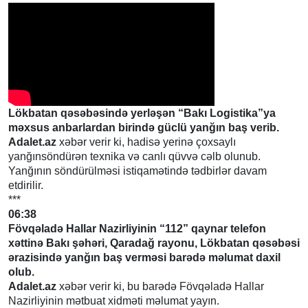
Lökbatan qəsəbəsində yerləşən “Bakı Logistika”ya
məxsus anbarlardan birində güclü yanğın baş verib.
Adalet.az
xəbər verir ki, hadisə yerinə çoxsaylı
yanğınsöndürən texnika və canlı qüvvə cəlb olunub.
Yanğının söndürülməsi istiqamətində tədbirlər davam
etdirilir.
***
06:38
Fövqəladə Hallar Nazirliyinin “112” qaynar telefon
xəttinə Bakı şəhəri, Qaradağ rayonu, Lökbatan qəsəbəsi
ərazisində yanğın baş verməsi barədə məlumat daxil
olub.
Adalet.az
xəbər verir ki, bu barədə Fövqəladə Hallar
Nazirliyinin mətbuat xidməti məlumat yayın.