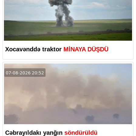
Xocavənddə traktor
MİNAYA DÜŞDÜ
07-08-2026 20:52
Cəbrayıldakı yanğın
söndürüldü