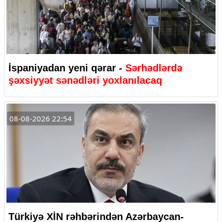
İspaniyadan yeni qərar -
Sərhədlərdə
şəxsiyyət sənədləri yoxlanılacaq
08-08-2026 22:54
Türkiyə XİN rəhbərindən Azərbaycan-