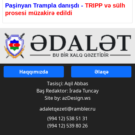
Paşinyan Trampla danışdı -
TRIPP və sülh
prosesi müzakirə edildi
Haqqımızda
Əlaqə
Təsisçi: Aqil Abbas
Baş Redaktor: İradə Tuncay
Site by: azDesign.ws
adaletqezeti@rambler.ru
(994 12) 538 51 31
(994 12) 539 80 26