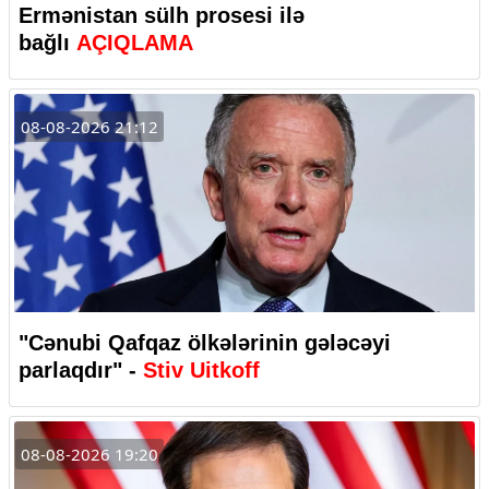
Ermənistan sülh prosesi ilə
bağlı
AÇIQLAMA
08-08-2026 21:12
"Cənubi Qafqaz ölkələrinin gələcəyi
parlaqdır" -
Stiv Uitkoff
08-08-2026 19:20