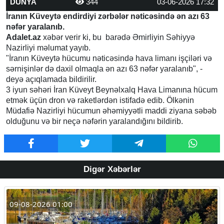
DÜNYA
344
03-06-2026 17:32
İranın Küveytə endirdiyi zərbələr nəticəsində ən azı 63
nəfər yaralanıb.
Adalet.az
xəbər verir ki, bu barədə Əmirliyin Səhiyyə
Nazirliyi məlumat yayıb.
"İranın Küveytə hücumu nəticəsində hava limanı işçiləri və
sərnişinlər də daxil olmaqla ən azı 63 nəfər yaralanıb", -
deyə açıqlamada bildirilir.
3 iyun səhəri İran Küveyt Beynəlxalq Hava Limanına hücum
etmək üçün dron və raketlərdən istifadə edib. Ölkənin
Müdafiə Nazirliyi hücumun əhəmiyyətli maddi ziyana səbəb
olduğunu və bir neçə nəfərin yaralandığını bildirib.
Digər Xəbərlər
09-08-2026 01:00