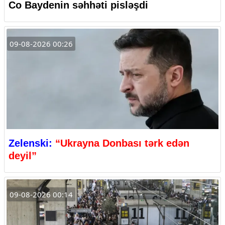
Co Baydenin səhhəti pisləşdi
09-08-2026 00:26
Zelenski:
“Ukrayna Donbası tərk edən
deyil”
09-08-2026 00:14