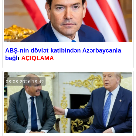
ABŞ-nin dövlət katibindən Azərbaycanla
bağl
ı
AÇIQLAMA
08-08-2026 18:42