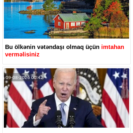
Bu ölkənin vətəndaşı olmaq üçün
imtahan
verməlisiniz
09-08-2026 00:42