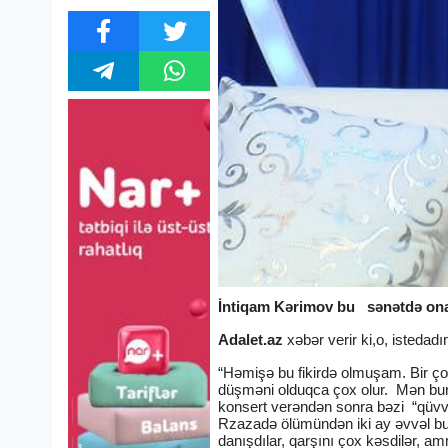
İntiqam Kərimov bu sənətdə ona
Adalet.az
xəbər verir ki,o, istedad
“Həmişə bu fikirdə olmuşam. Bir ço
düşməni olduqca çox olur. Mən bun
konsert verəndən sonra bəzi “qüvvəl
Rzazadə ölümündən iki ay əvvəl bunu
danışdılar, qarşını çox kəsdilər, 