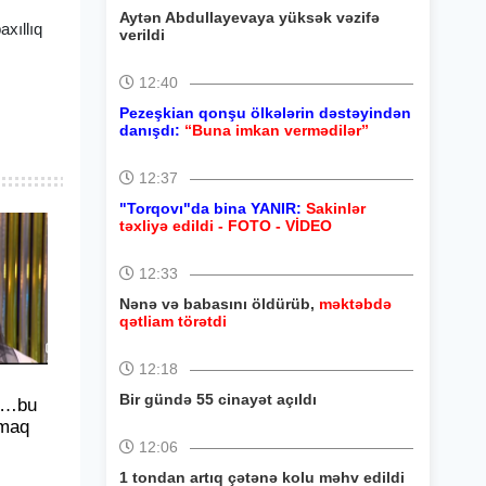
Aytən Abdullayevaya yüksək vəzifə
xıllıq
verildi
12:40
Pezeşkian qonşu ölkələrin dəstəyindən
danışdı:
“Buna imkan vermədilər”
12:37
"Torqovı"da bina YANIR:
Sakinlər
təxliyə edildi - FOTO - VİDEO
12:33
Nənə və babasını öldürüb,
məktəbdə
qətliam törətdi
12:18
Bir gündə 55 cinayət açıldı
“…bu
tmaq
12:06
1 tondan artıq çətənə kolu məhv edildi