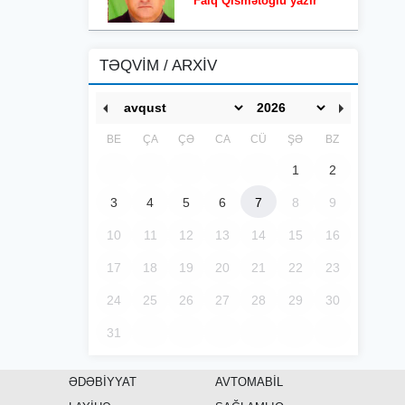
Faiq Qismətoğlu yazır
TƏQVİM / ARXİV
BE
ÇA
ÇƏ
CA
CÜ
ŞƏ
BZ
1
2
3
4
5
6
7
8
9
10
11
12
13
14
15
16
17
18
19
20
21
22
23
24
25
26
27
28
29
30
31
ƏDƏBİYYAT
AVTOMABİL