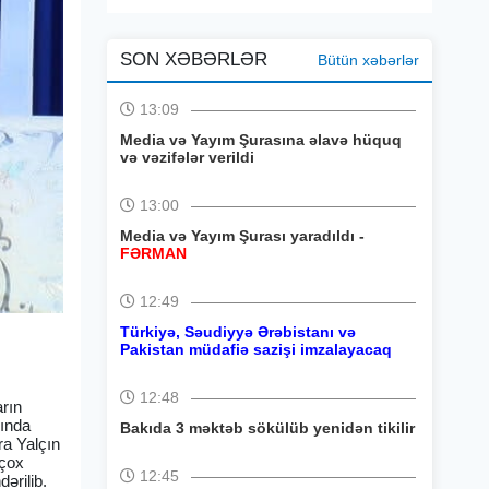
SON XƏBƏRLƏR
Bütün xəbərlər
13:09
Media və Yayım Şurasına əlavə hüquq
və vəzifələr verildi
13:00
Media və Yayım Şurası yaradıldı -
FƏRMAN
12:49
Türkiyə, Səudiyyə Ərəbistanı və
Pakistan müdafiə sazişi imzalayacaq
12:48
arın
yında
Bakıda 3 məktəb sökülüb yenidən tikilir
ra Yalçın
 çox
12:45
ərilib.