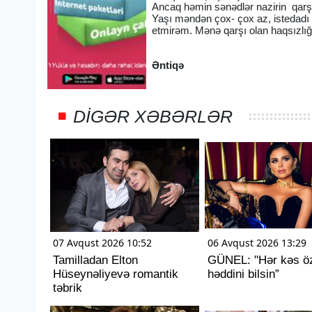
Ancaq həmin sənədlər nazirin qarşı
Yaşı məndən çox- çox az, istedadı 
etmirəm. Mənə qarşı olan haqsızlı
Əntiqə
DIGƏR XƏBƏRLƏR
07 Avqust 2026 10:52
06 Avqust 2026 13:29
Tamilladan Elton
GÜNEL: "Hər kəs ö
Hüseynəliyevə romantik
həddini bilsin”
təbrik