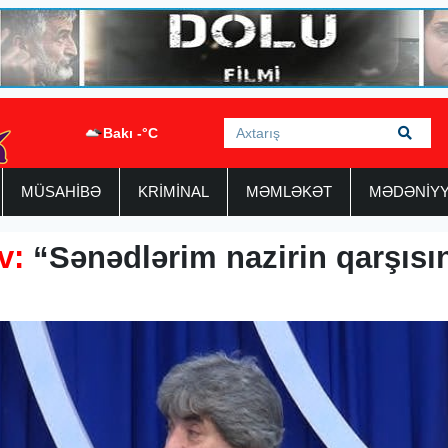
Bakı -°C
MÜSAHİBƏ
KRİMİNAL
MƏMLƏKƏT
MƏDƏNİY
v:
“Sənədlərim nazirin qarşısı