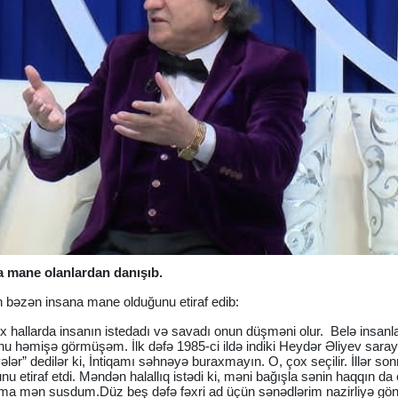
 mane olanlardan danışıb.
ın bəzən insana mane olduğunu etiraf edib:
x hallarda insanın istedadı və savadı onun düşməni olur. Belə insanl
u həmişə görmüşəm. İlk dəfə 1985-ci ildə indiki Heydər Əliyev sara
ər” dedilər ki, İntiqamı səhnəyə buraxmayın. O, çox seçilir. İllər son
 etiraf etdi. Məndən halallıq istədi ki, məni bağışla sənin haqqın da
amma mən susdum.Düz beş dəfə fəxri ad üçün sənədlərim nazirliyə gönd