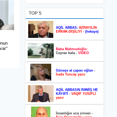
TOP 5
AQİL ABBAS:
ƏZRAYILIN
ERKƏK-DİŞİLİYİ -
(hekayə)
Onun
 var”
Baba Mahmudoğlu:
Ceyran bala -
VİDEO
Günəşə at çapan oğlan -
İradə Tuncay yazır
AQİL ABBASIN RƏMİŞ HE
KAYƏTİ -
VAQİF YUSİFLİ
yazır
İnsanlığın uca zirvəsi -