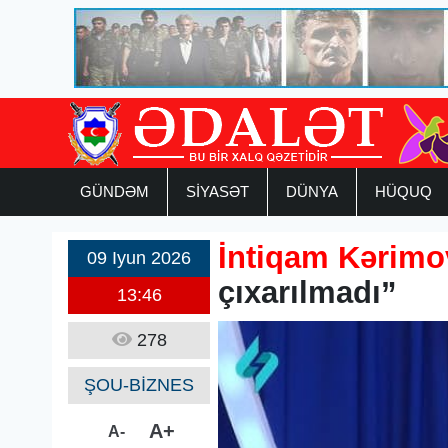
GÜNDƏM
SİYASƏT
DÜNYA
HÜQUQ
İntiqam Kərimo
09 Iyun 2026
çıxarılmadı”
13:46
278
ŞOU-BİZNES
A+
A-