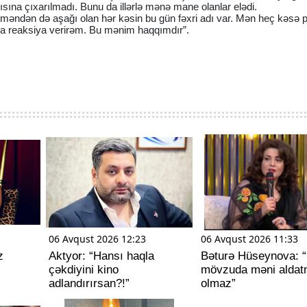
sına çıxarılmadı. Bunu da illərlə mənə mane olanlar elədi.
məndən də aşağı olan hər kəsin bu gün fəxri adı var. Mən heç kəsə pa
ğa reaksiya verirəm. Bu mənim haqqımdır”.
06 Avqust 2026 12:23
06 Avqust 2026 11:33
z
Aktyor: “Hansı haqla
Bəturə Hüseynova: 
çəkdiyini kino
mövzuda məni alda
adlandırırsan?!”
olmaz”