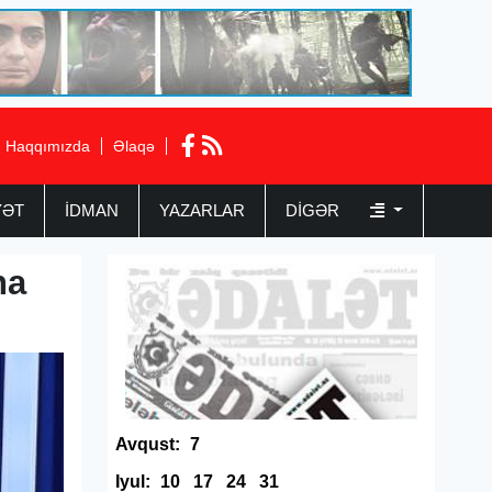
Haqqımızda
Əlaqə
YƏT
İDMAN
YAZARLAR
DIGƏR
na
Avqust:
7
Iyul:
10
17
24
31