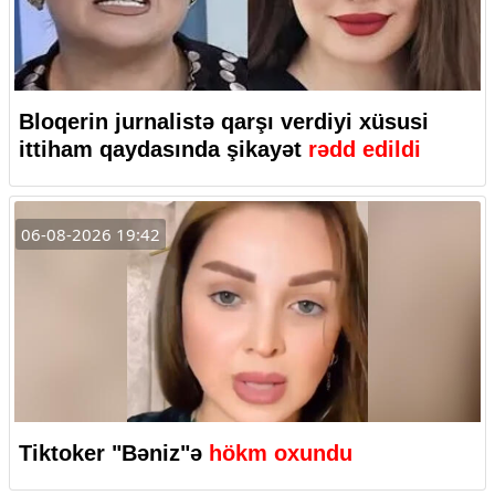
Bloqerin jurnalistə qarşı verdiyi xüsusi
ittiham qaydasında şikayət
rədd edildi
06-08-2026 19:42
Tiktoker "Bəniz"ə
hökm oxundu