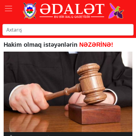
Hakim olmaq istəyənlərin
NƏZƏRİNƏ!