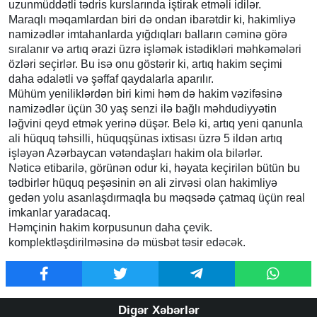
uzunmüddətli tədris kurslarında iştirak etməli idilər.
Maraqlı məqamlardan biri də ondan ibarətdir ki, hakimliyə
namizədlər imtahanlarda yığdıqları balların cəminə görə
sıralanır və artıq ərazi üzrə işləmək istədikləri məhkəmələri
özləri seçirlər. Bu isə onu göstərir ki, artıq hakim seçimi
daha ədalətli və şəffaf qaydalarla aparılır.
Mühüm yeniliklərdən biri kimi həm də hakim vəzifəsinə
namizədlər üçün 30 yaş senzi ilə bağlı məhdudiyyətin
ləğvini qeyd etmək yerinə düşər. Belə ki, artıq yeni qanunla
ali hüquq təhsilli, hüquqşünas ixtisası üzrə 5 ildən artıq
işləyən Azərbaycan vətəndaşları hakim ola bilərlər.
Nəticə etibarilə, görünən odur ki, həyata keçirilən bütün bu
tədbirlər hüquq peşəsinin ən ali zirvəsi olan hakimliyə
gedən yolu asanlaşdırmaqla bu məqsədə çatmaq üçün real
imkanlar yaradacaq.
Həmçinin hakim korpusunun daha çevik.
komplektləşdirilməsinə də müsbət təsir edəcək.
Digər Xəbərlər