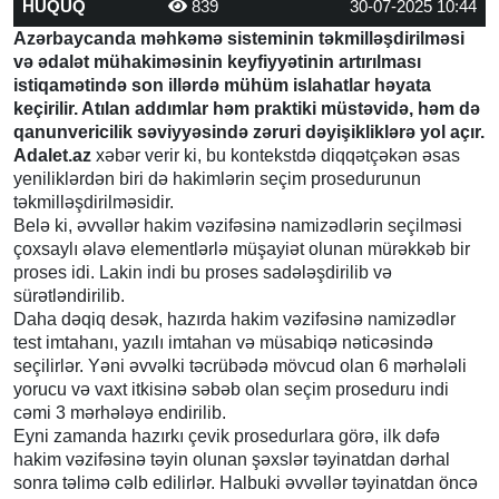
HÜQUQ
839
30-07-2025 10:44
Azərbaycanda məhkəmə sisteminin təkmilləşdirilməsi
və ədalət mühakiməsinin keyfiyyətinin artırılması
istiqamətində son illərdə mühüm islahatlar həyata
keçirilir. Atılan addımlar həm praktiki müstəvidə, həm də
qanunvericilik səviyyəsində zəruri dəyişikliklərə yol açır.
Adalet.az
xəbər verir ki, bu kontekstdə diqqətçəkən əsas
yeniliklərdən biri də hakimlərin seçim prosedurunun
təkmilləşdirilməsidir.
Belə ki, əvvəllər hakim vəzifəsinə namizədlərin seçilməsi
çoxsaylı əlavə elementlərlə müşayiət olunan mürəkkəb bir
proses idi. Lakin indi bu proses sadələşdirilib və
sürətləndirilib.
Daha dəqiq desək, hazırda hakim vəzifəsinə namizədlər
test imtahanı, yazılı imtahan və müsabiqə nəticəsində
seçilirlər. Yəni əvvəlki təcrübədə mövcud olan 6 mərhələli
yorucu və vaxt itkisinə səbəb olan seçim proseduru indi
cəmi 3 mərhələyə endirilib.
Eyni zamanda hazırkı çevik prosedurlara görə, ilk dəfə
hakim vəzifəsinə təyin olunan şəxslər təyinatdan dərhal
sonra təlimə cəlb edilirlər. Halbuki əvvəllər təyinatdan öncə