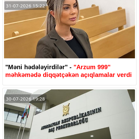
31-07-2026 15:22
"Məni hədələyirdilər" -
"Arzum 999"
məhkəmədə diqqətçəkən açıqlamalar verdi
30-07-2026 19:28