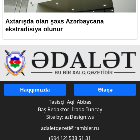
Axtarışda olan şəxs Azərbaycana
ekstradisiya olunur
Haqqımızda
Əlaqə
Təsisçi: Aqil Abbas
Baş Redaktor: İradə Tuncay
Site by: azDesign.ws
adaletqezeti@rambler.ru
(994 12) 538 51 31