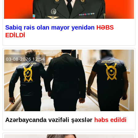
Sabiq rəis olan mayor yenidən
HƏBS
EDİLDİ
03-08-2026 12:54
Azərbaycanda vəzifəli şəxslər
həbs edildi