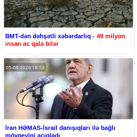
BMT-dən dəhşətli xəbərdarlıq -
49 milyon
insan ac qala bilər
05-08-2026 18:13
İran HƏMAS-İsrail danışıqları ilə bağlı
mövqeyini açıqladı