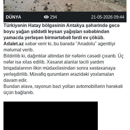
DÜNYA
294
21-05-2026 09:44
Türkiyənin Hatay bölgəsinin Antakya şəhərində gecə
boyu yağan şiddətli leysan yağışları səbəbindən
yamacda yerləşən birmərtəbəli fərdi ev çöküb.
Adalet.az
xəbər verir ki, bu barədə "Anadolu" agentliyi
məlumat verib.
Bildirilib ki, dağıntılar altından bir nəfərin cəsədi çıxarıb. Üç
nəfər isə xilas edilib. Xəsarət alanlar təcili yardım
briqadalarının ilkin müdaxiləsindən sonra xəstəxanaya
yerləşdirilib. Müvafiq qurumların ərazidəki yoxlamaları
davam edir.
Bundan əlavə, rayonun bəzi yolları avtomobillərin hərəkəti
üçün bağlanıb.