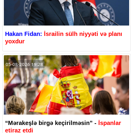
Hakan Fidan:
İsrailin sülh niyyəti və planı
yoxdur
05-08-2026 19:28
“Mərakeşlə birgə keçirilməsin” -
İspanlar
etiraz etdi