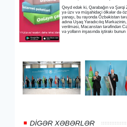
Qeyd edək ki, Qarabağın və Şərqi 
yə üzv və müşahidəçi ölkələr də öz t
yanaşı, bu rayonda Özbəkistan tər
adına Uşaq Yaradıcılıq Mərkəzinin,
verilməsi, Macarıstan tərəfindən Cəb
və yolların inşasında iştirakı bunun 
DIGƏR XƏBƏRLƏR