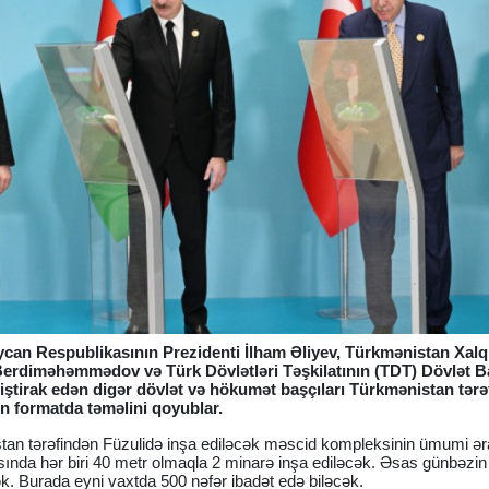
can Respublikasının Prezidenti İlham Əliyev, Türkmənistan Xalq
erdiməhəmmədov və Türk Dövlətləri Təşkilatının (TDT) Dövlət Ba
iştirak edən digər dövlət və hökumət başçıları Türkmənistan tər
yn formatda təməlini qoyublar.
stan tərəfindən Füzulidə inşa ediləcək məscid kompleksinin ümumi ər
ında hər biri 40 metr olmaqla 2 minarə inşa ediləcək. Əsas günbəzin
k. Burada eyni vaxtda 500 nəfər ibadət edə biləcək.