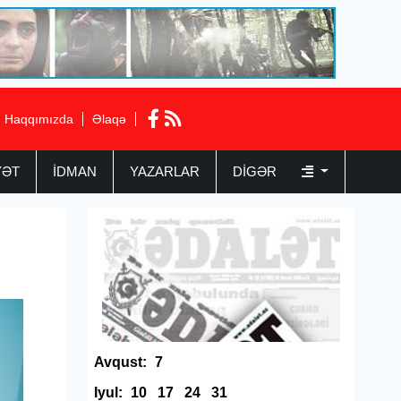
Haqqımızda
Əlaqə
YƏT
İDMAN
YAZARLAR
DIGƏR
Avqust:
7
Iyul:
10
17
24
31