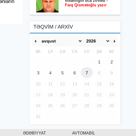
İnsanlığın uca zirvəsi -
ənlərin
Faiq Qismətoğlu yazır
TƏQVİM / ARXİV
BE
ÇA
ÇƏ
CA
CÜ
ŞƏ
BZ
1
2
3
4
5
6
7
8
9
10
11
12
13
14
15
16
17
18
19
20
21
22
23
24
25
26
27
28
29
30
31
ƏDƏBİYYAT
AVTOMABİL