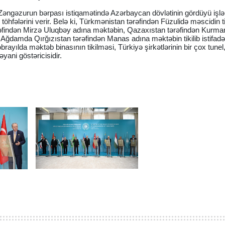
Zəngəzurun bərpası istiqamətində Azərbaycan dövlətinin gördüyü işl
öhfələrini verir. Belə ki, Türkmənistan tərəfindən Füzulidə məscidin tik
əfindən Mirzə Uluqbəy adına məktəbin, Qazaxıstan tərəfindən Kurma
 Ağdamda Qırğızıstan tərəfindən Manas adına məktəbin tikilib istifad
rayılda məktəb binasının tikilməsi, Türkiyə şirkətlərinin bir çox tunel
əyani göstəricisidir.