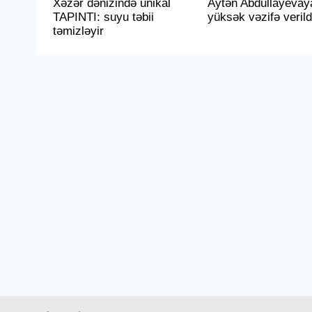
Xəzər dənizində unikal
Aytən Abdullayevay
TAPINTI: suyu təbii
yüksək vəzifə verild
təmizləyir