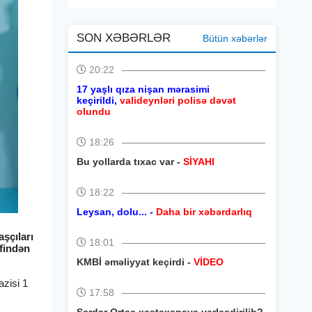
SON XƏBƏRLƏR
Bütün xəbərlər
20:22
17 yaşlı qıza nişan mərasimi
keçirildi,
valideynləri polisə dəvət
olundu
18:26
Bu yollarda tıxac var -
SİYAHI
18:22
Leysan, dolu... -
Daha bir xəbərdarlıq
şçıları
18:01
əfindən
KMBİ əməliyyat keçirdi -
VİDEO
azisi 1
17:58