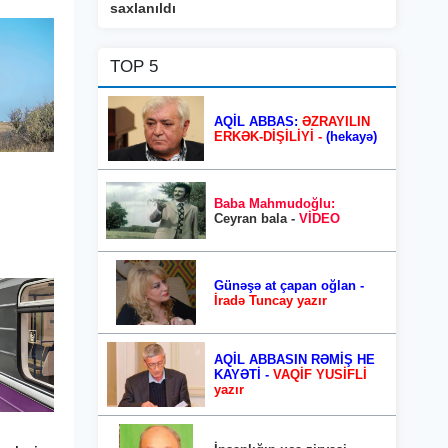
saxlanıldı
TOP 5
AQİL ABBAS:
ƏZRAYILIN
ERKƏK-DİŞİLİYİ -
(hekayə)
Baba Mahmudoğlu:
Ceyran bala -
VİDEO
Günəşə at çapan oğlan -
İradə Tuncay yazır
AQİL ABBASIN RƏMİŞ HE
KAYƏTİ -
VAQİF YUSİFLİ
yazır