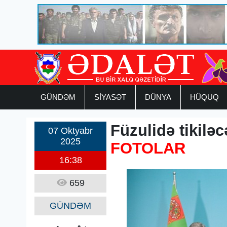
GÜNDƏM
SİYASƏT
DÜNYA
HÜQUQ
Füzulidə tikilə
07 Oktyabr
2025
FOTOLAR
16:38
659
GÜNDƏM