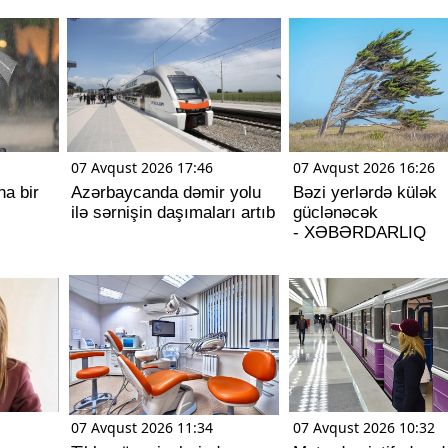
07 Avqust 2026 17:46
07 Avqust 2026 16:26
ha bir
Azərbaycanda dəmir yolu
Bəzi yerlərdə külək
ilə sərnişin daşımaları artıb
güclənəcək
- XƏBƏRDARLIQ
07 Avqust 2026 11:34
07 Avqust 2026 10:32