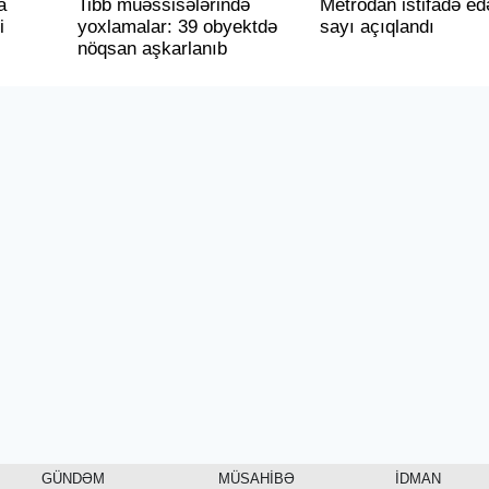
a
Tibb müəssisələrində
Metrodan istifadə ed
i
yoxlamalar: 39 obyektdə
sayı açıqlandı
nöqsan aşkarlanıb
GÜNDƏM
MÜSAHİBƏ
İDMAN