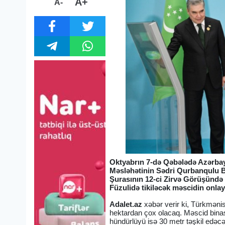
A+
A-
Oktyabrın 7-də Qəbələdə Azərbay
Məsləhətinin Sədri Qurbanqulu B
Şurasının 12-ci Zirvə Görüşündə 
Füzulidə tikiləcək məscidin onla
Adalet.az
xəbər verir ki, Türkməni
hektardan çox olacaq. Məscid binas
hündürlüyü isə 30 metr təşkil edəcə