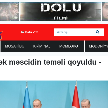
Bakı -°C
MÜSAHİBƏ
KRİMİNAL
MƏMLƏKƏT
MƏDƏNİY
cək məscidin təməli qoyuldu -