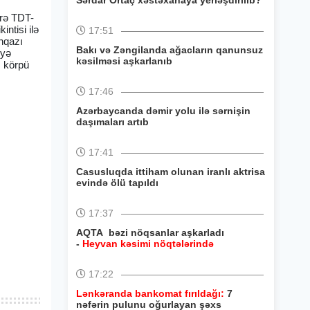
Sərdar Ortaç xəstəxanaya yerləşdirilib?
ərə TDT-
intisi ilə
17:51
nqazı
Bakı və Zəngilanda ağacların qanunsuz
əyə
kəsilməsi aşkarlanıb
, körpü
17:46
Azərbaycanda dəmir yolu ilə sərnişin
daşımaları artıb
17:41
Casusluqda ittiham olunan iranlı aktrisa
evində ölü tapıldı
17:37
AQTA bəzi nöqsanlar aşkarladı
-
Heyvan kəsimi nöqtələrində
17:22
Lənkəranda bankomat fırıldağı:
7
nəfərin pulunu oğurlayan şəxs