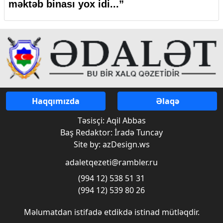
məktəb binası yox idi...”
Haqqımızda
Əlaqə
Təsisçi: Aqil Abbas
Baş Redaktor: İradə Tuncay
Site by: azDesign.ws
adaletqezeti@rambler.ru
(994 12) 538 51 31
(994 12) 539 80 26
Məlumatdan istifadə etdikdə istinad mütləqdir.