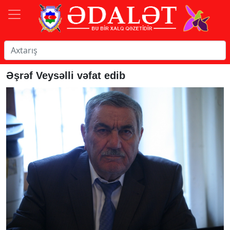
Əşrəf Veysəlli vəfat edib