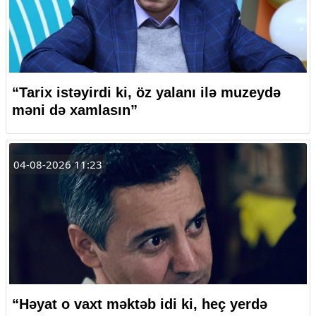
“Tarix istəyirdi ki, öz yalanı ilə muzeydə
məni də xamlasın”
04-08-2026 11:23
“Həyat o vaxt məktəb idi ki, heç yerdə