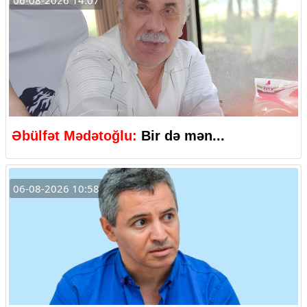
06-08-2026 14:07
Əbülfət Mədətoğlu:
Bir də mən...
06-08-2026 10:58