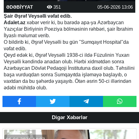
ƏDƏBİYYAT
351
05-06-2026 13:06
Şair Əşrəf Veysəlli vəfat edib.
Adalet.az
xəbər verir ki, bu barədə apa-ya Azərbaycan
Yazıçılar Birliyinin Poeziya bölməsinin rəhbəri, şair İbrahim
İlyaslı məlumat verib.
O bildirib ki, Əşrəf Veysəlli bu gün "Sumqayıt Hospital"da
vəfat edib.
Qeyd edək ki, Əşrəf Veysəlli 1938-ci ildə Füzulinin Yuxarı
Veysəlli kəndində anadan olub. Hərbi xidmətdən sonra
Azərbaycan Dövlət Pedaqoji İnstitutuna daxil olub. Təhsilini
başa vurduqdan sonra Sumqayıtda işləməyə başlayıb, o
vaxtdan da bu şəhərdə yaşayıb. Ötən əsrin 50-ci illərindən
ədəbi mühitdə olub.
Digər Xəbərlər