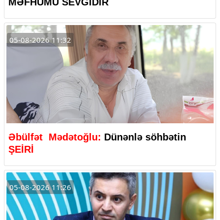
MƏFHUMU SEVGİDİR
05-08-2026 11:32
Əbülfət Mədətoğlu:
Dünənlə söhbətin
ŞEİRİ
05-08-2026 11:26