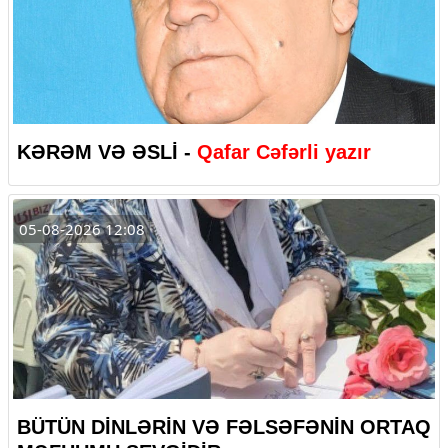
KƏRƏM VƏ ƏSLİ -
Qafar Cəfərli yazır
05-08-2026 12:08
BÜTÜN DİNLƏRİN VƏ FƏLSƏFƏNİN ORTAQ