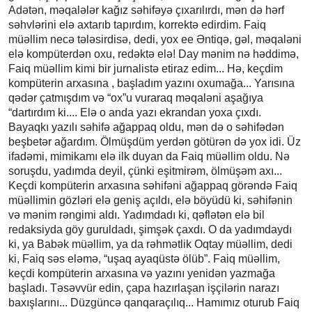
Adətən, məqalələr kağız səhifəyə çıxarılırdı, mən də hərf
səhvlərini elə axtarıb tapırdım, korrektə edirdim. Faiq
müəllim necə tələsirdisə, dedi, yox ee Əntiqə, gəl, məqaləni
elə kompüterdən oxu, redəktə elə! Day mənim nə həddimə,
Faiq müəllim kimi bir jurnalistə etiraz edim... Hə, keçdim
kompüterin arxasına , başladım yazını oxumağa... Yarısına
qədər çatmışdım və “ox”u vuraraq məqaləni aşağıya
“dartırdım ki.... Elə o anda yazı ekrandan yoxa çıxdı.
Bayaqkı yazılı səhifə ağappaq oldu, mən də o səhifədən
beşbetər ağardım. Ölmüşdüm yerdən götürən də yox idi. Üz
ifadəmi, mimikamı elə ilk duyan da Faiq müəllim oldu. Nə
soruşdu, yadımda deyil, çünki eşitmirəm, ölmüşəm axı...
Keçdi kompüterin arxasına səhifəni ağappaq görəndə Faiq
müəllimin gözləri elə geniş açıldı, elə böyüdü ki, səhifənin
və mənim rəngimi aldı. Yadımdadı ki, qəflətən elə bil
redaksiyda göy guruldadı, şimşək çaxdı. O da yadımdaydı
ki, ya Babək müəllim, ya da rəhmətlik Oqtay müəllim, dedi
ki, Faiq səs eləmə, “uşaq ayaqüstə ölüb”. Faiq müəllim,
keçdi kompüterin arxasına və yazını yenidən yazmağa
başladı. Təsəvvür edin, çapa hazırlaşan işçilərin narazı
baxışlarını... Düzgüncə qanqaraçılıq... Hamımız oturub Faiq