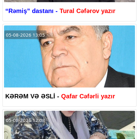
“Rəmiş” dastanı -
Tural Cəfərov yazır
05-08-2026 13:05
KƏRƏM VƏ ƏSLİ -
Qafar Cəfərli yazır
05-08-2026 12:08