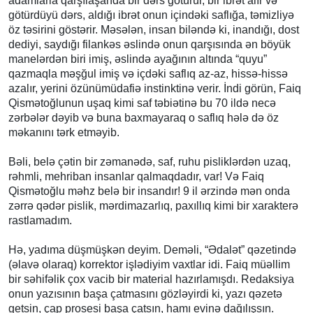
adamlarla qarşılaşanda bir dərs götürür, bir ibrət alır və
götürdüyü dərs, aldığı ibrət onun içindəki saflığa, təmizliyə
öz təsirini göstərir. Məsələn, insan biləndə ki, inandığı, dost
dediyi, saydığı filankəs əslində onun qarşısında ən böyük
manelərdən biri imiş, əslində ayağının altında “quyu”
qazmaqla məşğul imiş və içdəki saflıq az-az, hissə-hissə
azalır, yerini özünümüdafiə instinktinə verir. İndi görün, Faiq
Qismətoğlunun uşaq kimi saf təbiətinə bu 70 ildə necə
zərbələr dəyib və buna baxmayaraq o saflıq hələ də öz
məkanını tərk etməyib.
Bəli, belə çətin bir zəmanədə, saf, ruhu pisliklərdən uzaq,
rəhmli, mehriban insanlar qalmaqdadır, var! Və Faiq
Qismətoğlu məhz belə bir insandır! 9 il ərzində mən onda
zərrə qədər pislik, mərdimazarlıq, paxıllıq kimi bir xarakterə
rastlamadım.
Hə, yadıma düşmüşkən deyim. Deməli, “Ədalət” qəzetində
(əlavə olaraq) korrektor işlədiyim vaxtlar idi. Faiq müəllim
bir səhifəlik çox vacib bir material hazırlamışdı. Redaksiya
onun yazısının başa çatmasını gözləyirdi ki, yazı qəzetə
getsin, çap prosesi başa çatsın, hamı evinə dağılışsın.