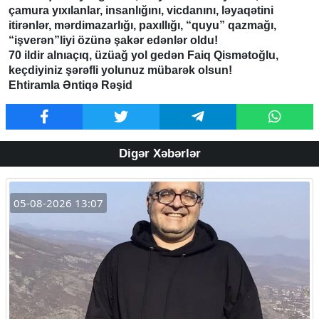
çamura yıxılanlar, insanlığını, vicdanını, ləyaqətini
itirənlər, mərdimazarlığı, paxıllığı, “quyu” qazmağı,
“işverən”liyi özünə şakər edənlər oldu!
70 ildir alnıaçıq, üzüağ yol gedən Faiq Qismətoğlu,
keçdiyiniz şərəfli yolunuz mübarək olsun!
Ehtiramla Əntiqə Rəşid
Digər Xəbərlər
05-08-2026 13:07