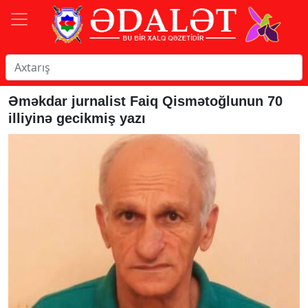
Əməkdar jurnalist Faiq Qismətoğlunun 70
illiyinə gecikmiş yazı