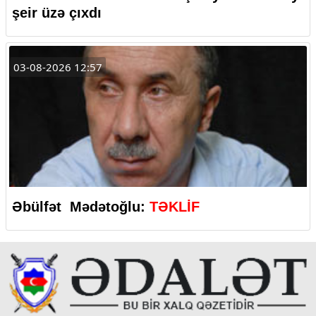
şeir üzə çıxdı
03-08-2026 12:57
Əbülfət Mədətoğlu:
TƏKLİF