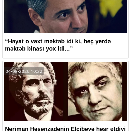
“Həyat o vaxt məktəb idi ki, heç yerdə
məktəb binası yox idi...”
04-08-2026 10:22
Nəriman Həsənzadənin Elçibəyə həsr etdiyi