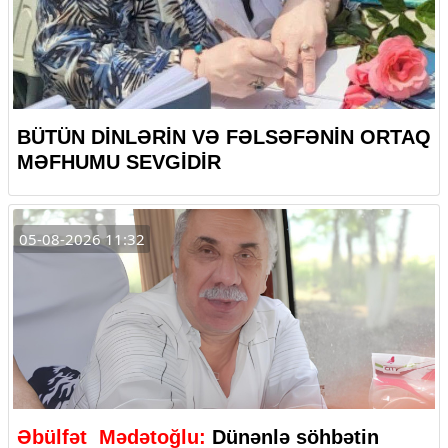
BÜTÜN DİNLƏRİN VƏ FƏLSƏFƏNİN ORTAQ
MƏFHUMU SEVGİDİR
05-08-2026 11:32
Əbülfət Mədətoğlu:
Dünənlə söhbətin