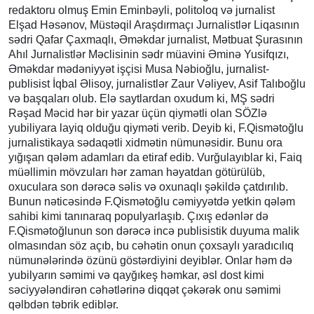
redaktoru olmuş Emin Eminbəyli, politoloq və jurnalist
Elşad Həsənov, Müstəqil Araşdırmaçı Jurnalistlər Liqasının
sədri Qafar Çaxmaqlı, Əməkdar jurnalist, Mətbuat Şurasının
Ahıl Jurnalistlər Məclisinin sədr müavini Əminə Yusifqızı,
Əməkdar mədəniyyət işçisi Musa Nəbioğlu, jurnalist-
publisist İqbal Əlisoy, jurnalistlər Zaur Vəliyev, Asif Talıboğlu
və başqaları olub. Elə saytlardan oxudum ki, MŞ sədri
Rəşad Məcid hər bir yazar üçün qiymətli olan SÖZlə
yubiliyara layiq olduğu qiyməti verib. Deyib ki, F.Qismətoğlu
jurnalistikaya sədaqətli xidmətin nümunəsidir. Bunu ora
yığışan qələm adamları da etiraf edib. Vurğulayıblar ki, Faiq
müəllimin mövzuları hər zaman həyatdan götürülüb,
oxuculara son dərəcə səlis və oxunaqlı şəkildə çatdırılıb.
Bunun nəticəsində F.Qismətoğlu cəmiyyətdə yetkin qələm
sahibi kimi tanınaraq populyarlaşıb. Çıxış edənlər də
F.Qismətoğlunun son dərəcə incə publisistik duyuma malik
olmasından söz açıb, bu cəhətin onun çoxsaylı yaradıcılıq
nümunələrində özünü göstərdiyini deyiblər. Onlar həm də
yubilyarın səmimi və qayğıkeş həmkar, əsl dost kimi
səciyyələndirən cəhətlərinə diqqət çəkərək onu səmimi
qəlbdən təbrik ediblər.