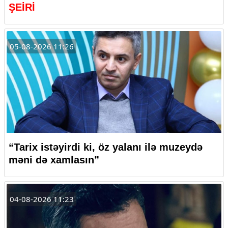
ŞEİRİ
05-08-2026 11:26
“Tarix istəyirdi ki, öz yalanı ilə muzeydə
məni də xamlasın”
04-08-2026 11:23