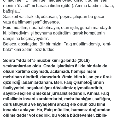
olmadı ee... Bilirsən də, məqalə övlad kimidir, dünən sən
mənim “övlad”ımı harasa itirdin (gülür). Amma tapdım... bala,
bağışla...”
Səs zəif və titrək idi, xüsusən, “peşmaçılıqdan bu gecəni
yata da bilməmişəm” deyəndə.
Faiq müəllim, narahat olmayın, olan işdir, günah məndəydi
ki, bilmədiyim işi boynuma götürdüm, gərək kompüterin
qarşısına keçməyəydim”.
Beləcə, dostlaşdıq. Bir birimizin, Faiq müəllim demiş, “əmi-
bala” kimi xətrini əziz tutduq.
Sonra “Ədalət”ə müxbir kimi gələndə (2019)
sevinənlərdən oldu. Orada işlədiyim 6 ildə bir dəfə də
olsun xərtimə dəymədi, acılamadı, həmişə məni
mehriban dindirdi, danışdırdı. Əmin idim ki, ən çox ürək
qızdırdığı adamlardanam. Bəli, Faiq Qismətoğlunun
fəaliyyətini, peşəkarlığını dövlətimiz qiymətləndirib,
sayılıb-seçilən Əməkdar jurnalistlərdəndir. Amma Faiq
müəllimin insani xarakterlərini, mehribanlığını, saflığını,
dürüstlüyünü və ləyaqətini ancaq elə onun özü kimi
insanlar anlayar. Hə, Faiq müəllim, hamımız doğumdan
ölümə qədər yol gedirik, bu yolda büdrəyənlər, zibilə-