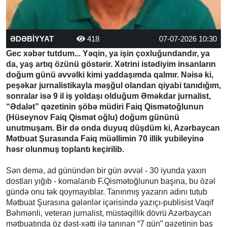
ƏDƏBİYYAT
418
07-07-2026 10:30
Gec xəbər tutdum... Yəqin, ya işin çoxluğundandır, ya
da, yaş artıq özünü göstərir. Xətrini istədiyim insanların
doğum günü əvvəlki kimi yaddaşımda qalmır. Nəisə ki,
peşəkar jurnalistikayla məşğul olandan qiyabi tanıdığım,
sonralar isə 9 il iş yoldaşı olduğum Əməkdar jurnalist,
“Ədalət” qəzetinin şöbə müdiri Faiq Qismətoğlunun
(Hüseynov Faiq Qismət oğlu) doğum gününü
unutmuşam. Bir də onda duyuq düşdüm ki, Azərbaycan
Mətbuat Şurasında Faiq müəllimin 70 illik yubileyinə
həsr olunmuş toplantı keçirilib.
Sən demə, ad günündən bir gün əvvəl - 30 iyunda yaxın
dostları yığıb - komalanıb F.Qismətoğlunun başına, bu özəl
gündə onu tək qoymayıblar. Tanınmış yazarın adını tutub
Mətbuat Şurasına gələnlər içərisində yazıçı-publisist Vaqif
Bəhmənli, veteran jurnalist, müstəqillik dövrü Azərbaycan
mətbuatında öz dəst-xətti ilə tanınan “7 gün” qəzetinin baş