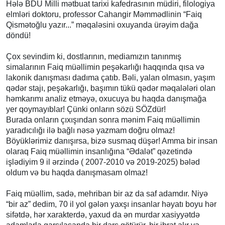
Hələ BDU Milli mətbuat tarixi kafedrasının müdiri, filologiya
elmləri doktoru, professor Cahangir Məmmədlinin “Faiq
Qismətoğlu yazır...” məqaləsini oxuyanda ürəyim dağa
döndü!
Çox sevindim ki, dostlarının, mediamızın tanınmış
simalarının Faiq müəllimin peşəkarlığı haqqında qısa və
lakonik danışması dadıma çatıb. Bəli, yalan olmasın, yaşım
qədər stajı, peşəkarlığı, başımın tükü qədər məqalələri olan
həmkarımı analiz etməyə, oxucuya bu haqda danışmağa
yer qoymayıblar! Çünki onların sözü SÖZdür!
Burada onların çıxışından sonra mənim Faiq müəllimin
yaradıcılığı ilə bağlı nəsə yazmam doğru olmaz!
Böyüklərimiz danışırsa, bizə susmaq düşər! Amma bir insan
olaraq Faiq müəllimin insanlığına “Ədalət” qəzetində
işlədiyim 9 il ərzində ( 2007-2010 və 2019-2025) bələd
oldum və bu haqda danışmasam olmaz!
Faiq müəllim, sadə, mehriban bir az da saf adamdır. Niyə
“bir az” dedim, 70 il yol gələn yaxşı insanlar həyatı boyu hər
sifətdə, hər xarakterdə, yaxud da ən murdar xasiyyətdə