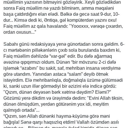
müəllimin yazısının bitməyini gözləyirik. Xeyli gözlədikdən
sonra Faiq müəllim nə yazdı bilmirəm, amma məqaləni
başa çatdırdığını elan elədi. Bəlkə də gecə saat 9-dur, 10-
dur... Kimsə dedi ki, Əntiqə, gəl kompüterdən yazını oxu!
Faiq müəllim az qala havalandı: "Yoooxxx, vərəqə çıxardın,
ordan oxusun...”
Sabahı günü redaksiyaya yenə günortadan sonra gəldim. 6-
cı mərtəbənin pilləkənlərin çıxıb sola burulanda baxdım ki,
Faiq müəllim dəhlizdə “var-gəl” edir. Bu dəfə ağarmaq
əvəzinə qıpqırmızı oldum. Dünən “bir mövzunu 2-ci dəfə
işləmək “əzabını" bu sakit, saf, mehriban insana verdiyimə
görə utandım. Yanından astaca “salam” deyib ötmək
istəyirdim. Elə mehribanlıqla, doğmalıqla üzümə gülümsədi
ki, sanki uzun illər görmədiyi bir əzizini elə indicə gördü:
"Qızım, dünən deyəsən bərk xətrinə dəydim? Eləmi?”
Gözümü yerə dikdim və ürəyimdə dedim: "Evini Allah tiksin,
dünən ölmüşdüm, yerdən götürənim yox idi, meyitim
qalmışdı ortada”...
“Qızım, sən Allah dünənki hayıma-küyümə görə məni
bağışla! Sənə qarşı haqsızlıq etdim! Vallah özümdən asılı