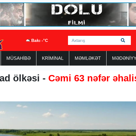
Bakı -°C
MÜSAHİBƏ
KRİMİNAL
MƏMLƏKƏT
MƏDƏNİY
ad ölkəsi -
Cəmi 63 nəfər əhali