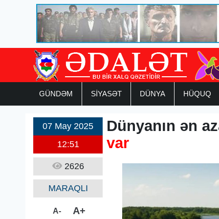
GÜNDƏM
SİYASƏT
DÜNYA
HÜQUQ
Dünyanın ən az
07 May 2025
var
12:51
2626
MARAQLI
A+
A-