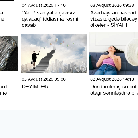
04 Avqust 2026 17:10
03 Avqust 2026 09:33
rə
“Yer 7 saniyəlik çəkisiz
Azərbaycan pasportu
nə
qalacaq” iddiasına rəsmi
vizasız gedə biləcəy
cavab
ölkələr - SİYAHI
03 Avqust 2026 09:00
02 Avqust 2026 14:18
ard
DEYİMLƏR
Dondurulmuş su butu
inə
otağı sərinləşdirə bi