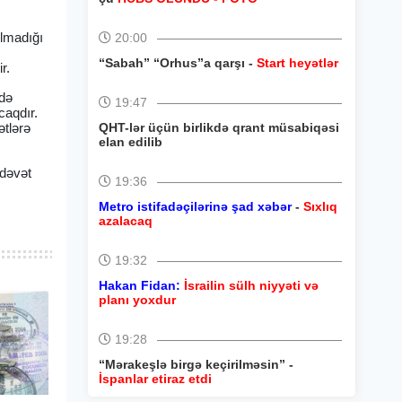
olmadığı
20:00
“Sabah” “Orhus”a qarşı -
Start heyətlər
r.
ndə
19:47
caqdır.
ətlərə
QHT-lər üçün birlikdə qrant müsabiqəsi
elan edilib
 dəvət
19:36
Metro istifadəçilərinə şad xəbər
-
Sıxlıq
azalacaq
19:32
Hakan Fidan:
İsrailin sülh niyyəti və
planı yoxdur
19:28
“Mərakeşlə birgə keçirilməsin” -
İspanlar etiraz etdi