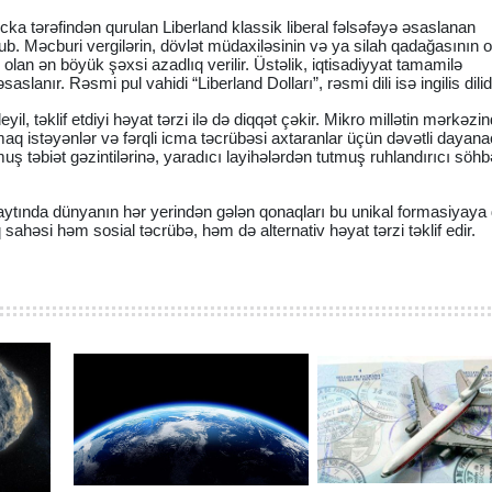
licka tərəfindən qurulan Liberland klassik liberal fəlsəfəyə əsaslanan
lub. Məcburi vergilərin, dövlət müdaxiləsinin və ya silah qadağasının 
an ən böyük şəxsi azadlıq verilir. Üstəlik, iqtisadiyyat tamamilə
saslanır. Rəsmi pul vahidi “Liberland Dolları”, rəsmi dili isə ingilis dilidi
yil, təklif etdiyi həyat tərzi ilə də diqqət çəkir. Mikro millətin mərkəzi
maq istəyənlər və fərqli icma təcrübəsi axtaranlar üçün dəvətli dayana
muş təbiət gəzintilərinə, yaradıcı layihələrdən tutmuş ruhlandırıcı söhb
.
aytında dünyanın hər yerindən gələn qonaqları bu unikal formasiyaya
 sahəsi həm sosial təcrübə, həm də alternativ həyat tərzi təklif edir.