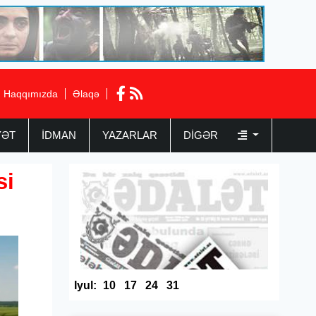
Haqqımızda
Əlaqə
YƏT
İDMAN
YAZARLAR
DIGƏR
si
Iyul:
10
17
24
31