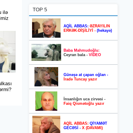
TOP 5
 ilə
imiz
AQİL ABBAS:
ƏZRAYILIN
ERKƏK-DİŞİLİYİ -
(hekayə)
Baba Mahmudoğlu:
Ceyran bala -
VİDEO
Günəşə at çapan oğlan -
İradə Tuncay yazır
lkası
lərmi?
İnsanlığın uca zirvəsi -
Faiq Qismətoğlu yazır
AQİL ABBAS:
QİYAMƏT
GECƏSİ -
X (DAVAMI)