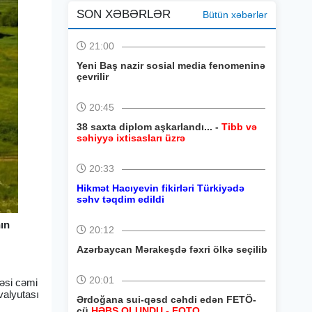
SON XƏBƏRLƏR
Bütün xəbərlər
21:00
Yeni Baş nazir sosial media fenomeninə
çevrilir
20:45
38 saxta diplom aşkarlandı... -
Tibb və
səhiyyə ixtisasları üzrə
20:33
Hikmət Hacıyevin fikirləri Türkiyədə
səhv təqdim edildi
nın
20:12
Azərbaycan Mərakeşdə fəxri ölkə seçilib
20:01
həsi cəmi
valyutası
Ərdoğana sui-qəsd cəhdi edən FETÖ-
çü
HƏBS OLUNDU - FOTO