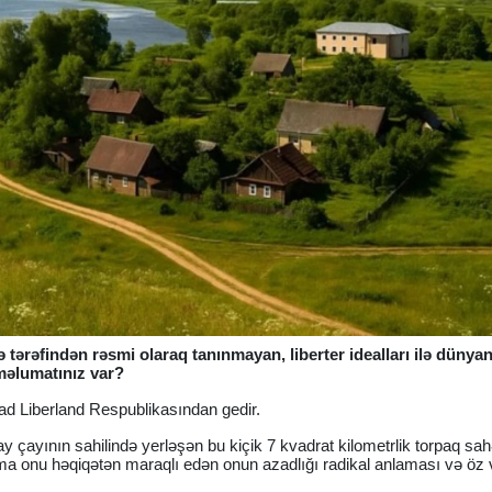
 tərəfindən rəsmi olaraq tanınmayan, liberter idealları ilə dünya
məlumatınız var?
zad Liberland Respublikasından gedir.
y çayının sahilində yerləşən bu kiçik 7 kvadrat kilometrlik torpaq sa
Amma onu həqiqətən maraqlı edən onun azadlığı radikal anlaması və öz 