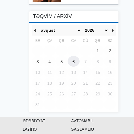
TƏQVİM / ARXİV
BE
ÇA
ÇƏ
CA
CÜ
ŞƏ
BZ
1
2
3
4
5
6
7
8
9
10
11
12
13
14
15
16
17
18
19
20
21
22
23
24
25
26
27
28
29
30
31
ƏDƏBİYYAT
AVTOMABİL
LAYİHƏ
SAĞLAMLIQ