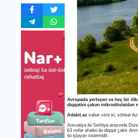
Avropada yerləşən və heç bir ölkə
diqqətini çəkən mikrodövlətdən 
Adalet.az
xəbər verir ki, söhbət A
Xorvatiya ilə Serbiya arasında Duna
63 nəfər əhalisi ilə diqqət çəkir. 
ilə işləyən sistemidir.