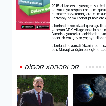
2015-ci ildə çex siyasətçisi Vit Jed
konstitusiya respublikası kimi quru
bu sistemdə vətəndaşlara mümkün ol
kriptovalyuta və libertar prinsiplərə ə
Liberland təkcə siyasi quruluşu ilə de
yerləşən ARK Village təbiətlə bir ol
Burada ziyarətçilər tədbirlərdən tut
qədər bir çox şeylər yaşaya bilərlər
Liberland hökuməti ölkənin rəsmi s
edir. Maraqlılar üçün bu kiçik torpaq
DIGƏR XƏBƏRLƏR