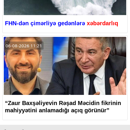
FHN-dən çimərliyə gedənlərə
xəbərdarlıq
06-08-2026 11:21
“Zaur Baxşəliyevin Rəşad Məcidin fikrinin
mahiyyətini anlamadığı açıq görünür”