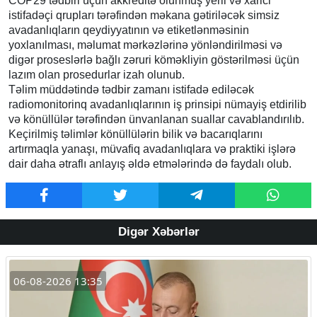
COP29 tədbiri üçün akkreditə olunmuş yerli və xarici
istifadəçi qrupları tərəfindən məkana gətiriləcək simsiz
avadanlıqların qeydiyyatının və etiketlənməsinin
yoxlanılması, məlumat mərkəzlərinə yönləndirilməsi və
digər proseslərlə bağlı zəruri köməkliyin göstərilməsi üçün
lazım olan prosedurlar izah olunub.
Təlim müddətində tədbir zamanı istifadə ediləcək
radiomonitorinq avadanlıqlarının iş prinsipi nümayiş etdirilib
və könüllülər tərəfindən ünvanlanan suallar cavablandırılıb.
Keçirilmiş təlimlər könüllülərin bilik və bacarıqlarını
artırmaqla yanaşı, müvafiq avadanlıqlara və praktiki işlərə
dair daha ətraflı anlayış əldə etmələrində də faydalı olub.
Digər Xəbərlər
06-08-2026 13:35