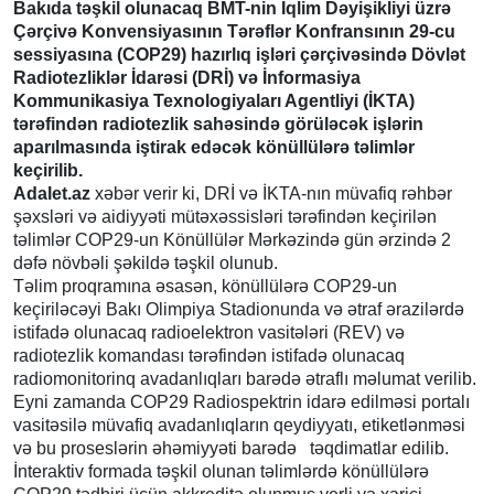
Bakıda təşkil olunacaq BMT-nin İqlim Dəyişikliyi üzrə
Çərçivə Konvensiyasının Tərəflər Konfransının 29-cu
sessiyasına (COP29) hazırlıq işləri çərçivəsində Dövlət
Radiotezliklər İdarəsi (DRİ) və İnformasiya
Kommunikasiya Texnologiyaları Agentliyi (İKTA)
tərəfindən radiotezlik sahəsində görüləcək işlərin
aparılmasında iştirak edəcək könüllülərə təlimlər
keçirilib.
Adalet.az
xəbər verir ki, DRİ və İKTA-nın müvafiq rəhbər
şəxsləri və aidiyyəti mütəxəssisləri tərəfindən keçirilən
təlimlər COP29-un Könüllülər Mərkəzində gün ərzində 2
dəfə növbəli şəkildə təşkil olunub.
Təlim proqramına əsasən, könüllülərə COP29-un
keçiriləcəyi Bakı Olimpiya Stadionunda və ətraf ərazilərdə
istifadə olunacaq radioelektron vasitələri (REV) və
radiotezlik komandası tərəfindən istifadə olunacaq
radiomonitorinq avadanlıqları barədə ətraflı məlumat verilib.
Eyni zamanda COP29 Radiospektrin idarə edilməsi portalı
vasitəsilə müvafiq avadanlıqların qeydiyyatı, etiketlənməsi
və bu proseslərin əhəmiyyəti barədə təqdimatlar edilib.
İnteraktiv formada təşkil olunan təlimlərdə könüllülərə