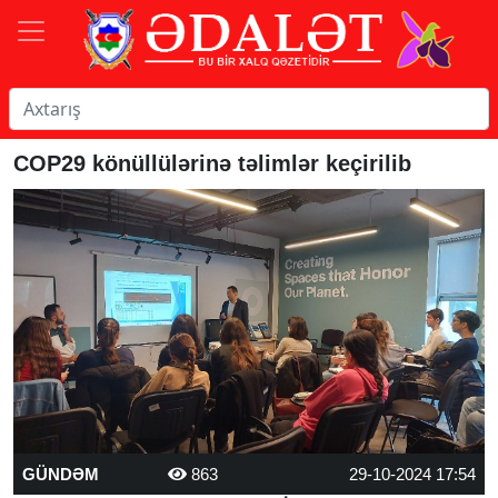
COP29 könüllülərinə təlimlər keçirilib
GÜNDƏM
863
29-10-2024 17:54