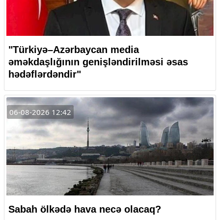
"Türkiyə–Azərbaycan media
əməkdaşlığının genişləndirilməsi əsas
hədəflərdəndir"
06-08-2026 12:42
Sabah ölkədə hava necə olacaq?