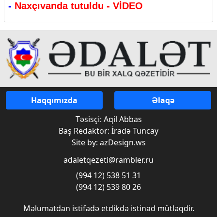
-
Naxçıvanda tutuldu - VİDEO
Haqqımızda
Əlaqə
Təsisçi: Aqil Abbas
Baş Redaktor: İradə Tuncay
Site by: azDesign.ws
adaletqezeti@rambler.ru
(994 12) 538 51 31
(994 12) 539 80 26
Məlumatdan istifadə etdikdə istinad mütləqdir.