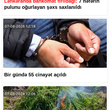
Lənkəranda bankomat fırıldağı:
7 nəfərin
pulunu oğurlayan şəxs saxlanıldı
07-08-2026 12:18
Bir gündə 55 cinayət açıldı
07-08-2026 12:06