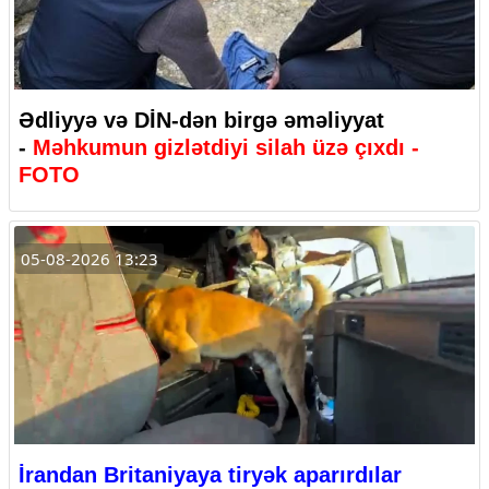
Ədliyyə və DİN-dən birgə əməliyyat
-
Məhkumun gizlətdiyi silah üzə çıxdı -
FOTO
05-08-2026 13:23
İrandan Britaniyaya tiryək aparırdılar