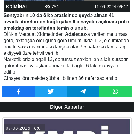
KRİMİNAL
754
11-09-2024 09:47
Sentyabrın 10-da ölkə ərazisində qeydə alınan 41,
əvvəlki dövrlərdən bağlı qalan 9 cinayətin açılması polis
əməkdaşları tərəfindən təmin olunub.
DİN-in Mətbuat Xidmətindən
Adalet.az-
a verilən məlumata
görə, axtarışda olduğuna görə ümumilikdə 112, o cümlədən
borclu şəxs qismində axtarışda olan 95 nəfər saxlanılaraq
aidiyyəti üzrə təhvil verilib.
Narkotiklərlə əlaqəli 13, qanunsuz saxlanılan silah-sursatın
götürülməsi və aşkarlanması ilə bağlı 16 fakt müəyyən
edilib.
Cinayət törətməkdə şübhəli bilinən 36 nəfər saxlanılıb.
Digər Xəbərlər
07-08-2026 18:01