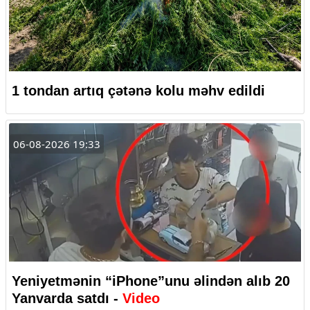
1 tondan artıq çətənə kolu məhv edildi
06-08-2026 19:33
Yeniyetmənin “iPhone”unu əlindən alıb 20
Yanvarda satdı -
Video