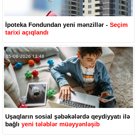
İpoteka Fondundan yeni mənzillər -
Seçim
tarixi açıqlandı
05-08-2026 13:48
Uşaqların sosial şəbəkələrdə qeydiyyatı ilə
bağlı
yeni tələblər müəyyənləşib