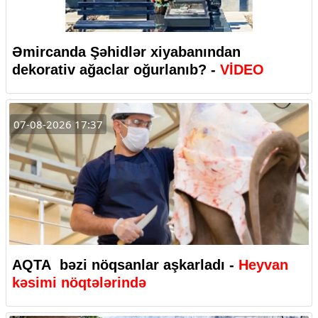
Əmircanda Şəhidlər xiyabanından
dekorativ ağaclar oğurlanıb? -
VİDEO
07-08-2026 17:37
AQTA bəzi nöqsanlar aşkarladı -
Heyvan
kəsimi nöqtələrində