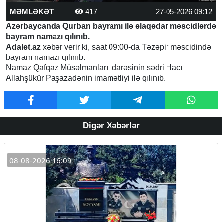
MƏMLƏKƏT
417
27-05-2026 09:12
Azərbaycanda Qurban bayramı ilə əlaqədar məscidlərdə
bayram namazı qılınıb.
Adalet.az
xəbər verir ki, saat 09:00-da Təzəpir məscidində
bayram namazı qılınıb.
Namaz Qafqaz Müsəlmanları İdarəsinin sədri Hacı
Allahşükür Paşazadənin imamətliyi ilə qılınıb.
Digər Xəbərlər
08-08-2026 16:09