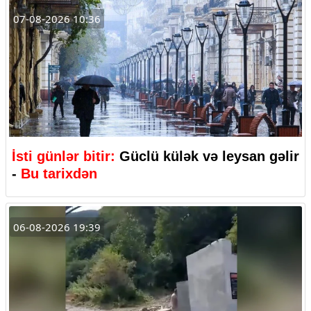
07-08-2026 10:36
İsti günlər bitir:
Güclü külək və leysan gəlir
-
Bu tarixdən
06-08-2026 19:39