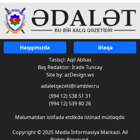
Haqqımızda
Əlaqə
Təsisçi: Aqil Abbas
Baş Redaktor: İradə Tuncay
Site by: azDesign.ws
adaletqezeti@rambler.ru
(994 12) 538 51 31
(994 12) 539 80 26
Məlumatdan istifadə etdikdə istinad mütləqdir.
Copyright © 2025 Media İnformasiya Mərkəzi. All
Rights Reserved.