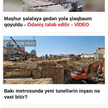
Məşhur şəlaləyə gedən yola şlaqbaum
qoyuldu -
Ödəniş tələb edilir - VİDEO
05-08-2026 19:15
Bakı metrosunda yeni tunellərin inşası nə
vaxt bitir?