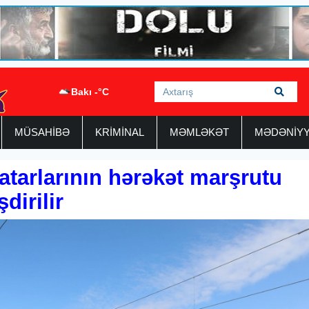
Bakı -°C
MÜSAHİBƏ
KRİMİNAL
MƏMLƏKƏT
MƏDƏNİY
tarlarının hərəkət marşrutu
dirilir