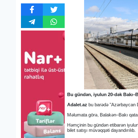
Bu gündən, iyulun 20-dək Bakı–B
Adalet.az
bu barədə "Azərbaycan Də
Məlumata görə, Balakən–Bakı qatar
Həmçinin bu gündən etibarən iyulu
bilet satışı müvəqqəti dayandırılıb.