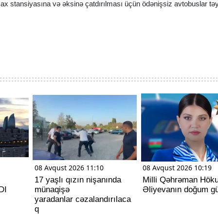
Qax stansiyasına və əksinə çatdırılması üçün ödənişsiz avtobuslar tə
08 Avqust 2026 11:10
08 Avqust 2026 10:19
17 yaşlı qızın nişanında
Milli Qəhrəman Hök
DI
münaqişə
Əliyevanın doğum g
yaradanlar cəzalandırılaca
q