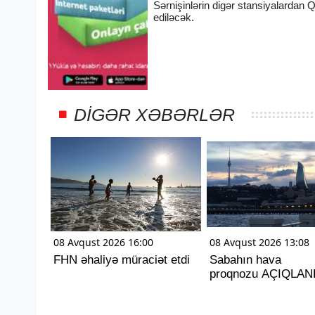
Sərnişinlərin digər stansiyalardan 
ediləcək.
DIGƏR XƏBƏRLƏR
08 Avqust 2026 16:00
08 Avqust 2026 13:08
FHN əhaliyə müraciət etdi
Sabahın hava
proqnozu AÇIQLAN