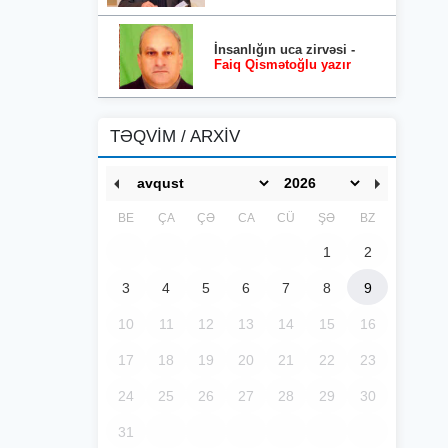
İnsanlığın uca zirvəsi -
Faiq Qismətoğlu yazır
TƏQVİM / ARXİV
BE
ÇA
ÇƏ
CA
CÜ
ŞƏ
BZ
1
2
3
4
5
6
7
8
9
10
11
12
13
14
15
16
17
18
19
20
21
22
23
24
25
26
27
28
29
30
31