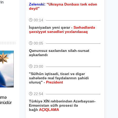
yin
Zelenski:
“Ukrayna Donbası tərk edən
deyil”
00:14
İspaniyadan yeni qərar -
Sərhədlərdə
şəxsiyyət sənədləri yoxlanılacaq
00:05
Qanunsuz saxlanılan silah-sursat
aşkarlandı
23:00
"Sülhün iqtisadi, ticari və digər
sahələrdə real faydalarının şahidi
oluruq" -
Prezident
22:54
umə
Türkiyə XİN rəhbərindən Azərbaycan-
ünüdür
Ermənistan sülh prosesi ilə
bağlı
AÇIQLAMA