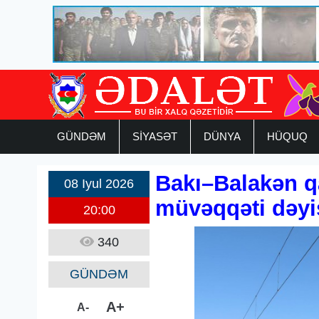
GÜNDƏM
SİYASƏT
DÜNYA
HÜQUQ
Bakı–Balakən qa
08 Iyul 2026
müvəqqəti dəyiş
20:00
340
GÜNDƏM
A+
A-