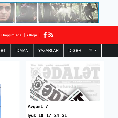
Haqqımızda
Əlaqə
YƏT
İDMAN
YAZARLAR
DIGƏR
Avqust:
7
Iyul:
10
17
24
31