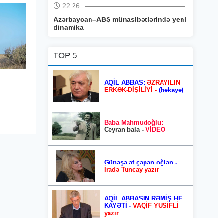
22:26
Azərbaycan–ABŞ münasibətlərində yeni
dinamika
TOP 5
AQİL ABBAS:
ƏZRAYILIN
ERKƏK-DİŞİLİYİ -
(hekayə)
Baba Mahmudoğlu:
Ceyran bala -
VİDEO
Günəşə at çapan oğlan -
İradə Tuncay yazır
AQİL ABBASIN RƏMİŞ HE
KAYƏTİ -
VAQİF YUSİFLİ
yazır