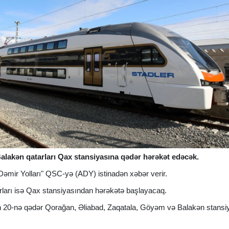
alakən qatarları Qax stansiyasına qədər hərəkət edəcək.
mir Yolları" QSC-yə (ADY) istinadən xəbər verir.
ları isə Qax stansiyasından hərəkətə başlayacaq.
n 20-nə qədər Qorağan, Əliabad, Zaqatala, Göyəm və Balakən stansiy