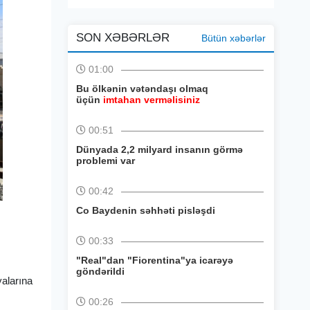
SON XƏBƏRLƏR
Bütün xəbərlər
01:00
Bu ölkənin vətəndaşı olmaq
üçün
imtahan verməlisiniz
00:51
Dünyada 2,2 milyard insanın görmə
problemi var
00:42
Co Baydenin səhhəti pisləşdi
00:33
"Real"dan "Fiorentina"ya icarəyə
göndərildi
alarına
00:26