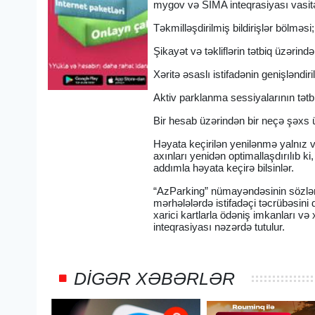
mygov və SİMA inteqrasiyası vasitəs
Təkmilləşdirilmiş bildirişlər bölməsi;
Şikayət və təkliflərin tətbiq üzərin
Xəritə əsaslı istifadənin genişləndir
Aktiv parklanma sessiyalarının tətbi
Bir hesab üzərindən bir neçə şəxs 
Həyata keçirilən yenilənmə yalnız vi
axınları yenidən optimallaşdırılıb 
addımla həyata keçirə bilsinlər.
“AzParking” nümayəndəsinin sözlərin
mərhələlərdə istifadəçi təcrübəsini
xarici kartlarla ödəniş imkanları və
inteqrasiyası nəzərdə tutulur.
DIGƏR XƏBƏRLƏR