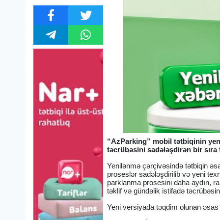
“AzParking” mobil tətbiqinin yeni
təcrübəsini sadələşdirən bir sıra 
Yenilənmə çərçivəsində tətbiqin əsas 
proseslər sadələşdirilib və yeni tex
parklanma prosesini daha aydın, raha
təklif və gündəlik istifadə təcrübəsin
Yeni versiyada təqdim olunan əsas d