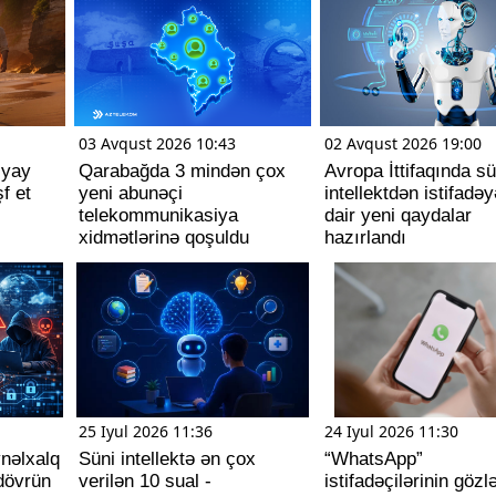
03 Avqust 2026 10:43
02 Avqust 2026 19:00
 yay
Qarabağda 3 mindən çox
Avropa İttifaqında sü
f et
yeni abunəçi
intellektdən istifadəy
telekommunikasiya
dair yeni qaydalar
xidmətlərinə qoşuldu
hazırlandı
25 Iyul 2026 11:36
24 Iyul 2026 11:30
ynəlxalq
Süni intellektə ən çox
“WhatsApp”
dövrün
verilən 10 sual -
istifadəçilərinin gözl