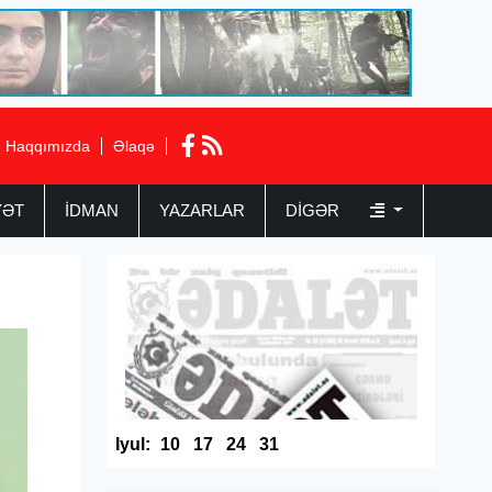
Haqqımızda
Əlaqə
YƏT
İDMAN
YAZARLAR
DIGƏR
Iyul:
10
17
24
31