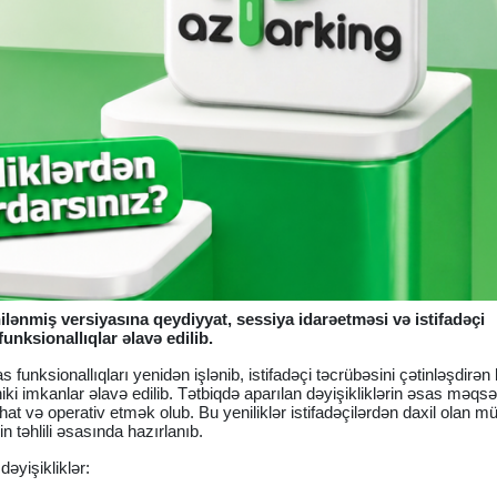
lənmiş versiyasına qeydiyyat, sessiya idarəetməsi və istifadəçi
funksionallıqlar əlavə edilib.
funksionallıqları yenidən işlənib, istifadəçi təcrübəsini çətinləşdirən 
niki imkanlar əlavə edilib. Tətbiqdə aparılan dəyişikliklərin əsas məqsə
t və operativ etmək olub. Bu yeniliklər istifadəçilərdən daxil olan mü
in təhlili əsasında hazırlanıb.
əyişikliklər: