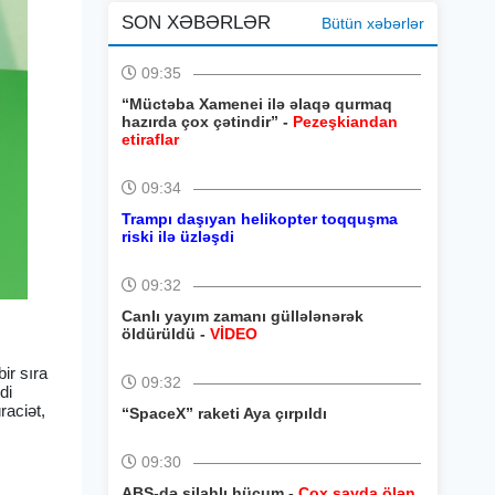
SON XƏBƏRLƏR
Bütün xəbərlər
09:35
“Müctəba Xamenei ilə əlaqə qurmaq
hazırda çox çətindir” -
Pezeşkiandan
etiraflar
09:34
Trampı daşıyan helikopter toqquşma
riski ilə üzləşdi
09:32
Canlı yayım zamanı güllələnərək
öldürüldü -
VİDEO
bir sıra
09:32
di
raciət,
“SpaceX” raketi Aya çırpıldı
09:30
ABŞ-də silahlı hücum -
Çox sayda ölən