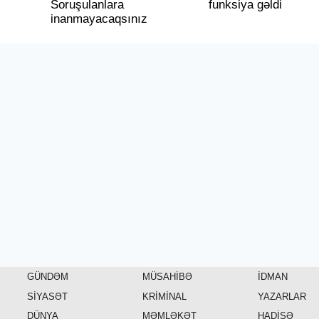
Soruşulanlara
funksiya gəldi
inanmayacaqsınız
GÜNDƏM
MÜSAHİBƏ
İDMAN
SİYASƏT
KRİMİNAL
YAZARLAR
DÜNYA
MƏMLƏKƏT
HADİSƏ