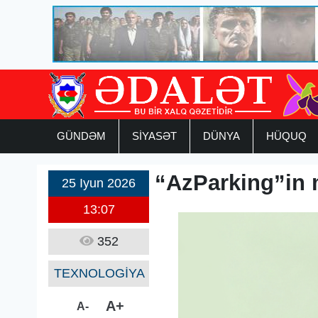
GÜNDƏM
SİYASƏT
DÜNYA
HÜQUQ
“AzParking”in m
25 Iyun 2026
13:07
352
TEXNOLOGİYA
A+
A-