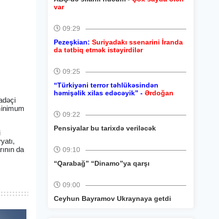
var
09:29
Pezeşkian:
Suriyadakı ssenarini İranda
da tətbiq etmək istəyirdilər
09:25
“Türkiyəni terror təhlükəsindən
həmişəlik xilas edəcəyik” -
Ərdoğan
fadəçi
 minimum
09:22
Pensiyalar bu tarixdə veriləcək
i
yatı,
rının da
09:10
“Qarabağ” “Dinamo”ya qarşı
09:00
Ceyhun Bayramov Ukraynaya getdi