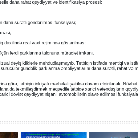
ilə daha rahat qeydiyyat və identifikasiya prosesi;
dən daha sürətli göndərilməsi funksiyası;
ilməsi;
q daxilində real vaxt rejimində göstərilməsi;
üçün fərdi parklanma talonuna müraciət imkanı.
zual dəyişikliklərlə məhdudlaşmayıb. Tətbiqin istifadə məntiqi və isti
ki, sürücülər gündəlik parklanma əməliyyatlarını daha sürətli, rahat və
ə görə, tətbiqin inkişafı mərhələli şəkildə davam etdiriləcək. Növbət
 daha da təkmilləşdirmək məqsədilə tətbiqə xarici vətəndaşların qeydiy
 xarici dövlət qeydiyyat nişanlı avtomobillərin əlavə edilməsi funksiyala