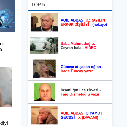
TOP 5
AQİL ABBAS:
ƏZRAYILIN
ERKƏK-DİŞİLİYİ -
(hekayə)
ni
Baba Mahmudoğlu:
Ceyran bala -
VİDEO
ə
Günəşə at çapan oğlan -
İradə Tuncay yazır
İnsanlığın uca zirvəsi -
Faiq Qismətoğlu yazır
AQİL ABBAS:
QİYAMƏT
GECƏSİ -
X (DAVAMI)
ədiyi