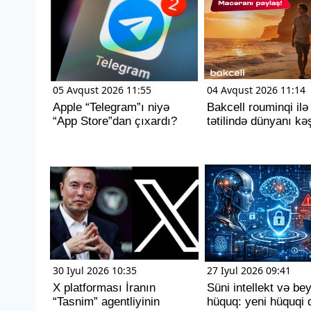
05 Avqust 2026 11:55
04 Avqust 2026 11:14
Apple “Telegram”ı niyə
Bakcell rouminqi ilə
“App Store”dan çıxardı?
tətilində dünyanı kəş
30 Iyul 2026 10:35
27 Iyul 2026 09:41
X platforması İranın
Süni intellekt və be
“Tasnim” agentliyinin
hüquq: yeni hüquqi 