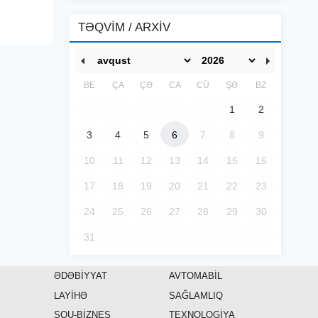
TƏQVİM / ARXİV
BE
ÇA
ÇƏ
CA
CÜ
ŞƏ
BZ
1
2
3
4
5
6
7
8
9
10
11
12
13
14
15
16
17
18
19
20
21
22
23
24
25
26
27
28
29
30
31
ƏDƏBİYYAT
AVTOMABİL
LAYİHƏ
SAĞLAMLIQ
ŞOU-BİZNES
TEXNOLOGİYA