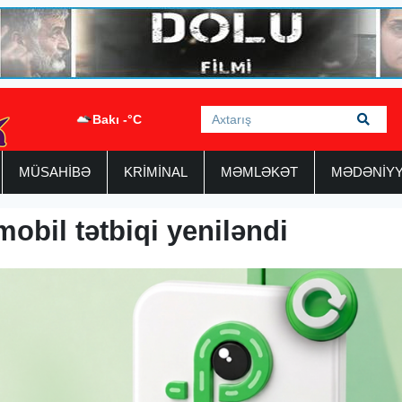
Bakı -°C
MÜSAHİBƏ
KRİMİNAL
MƏMLƏKƏT
MƏDƏNİY
obil tətbiqi yeniləndi