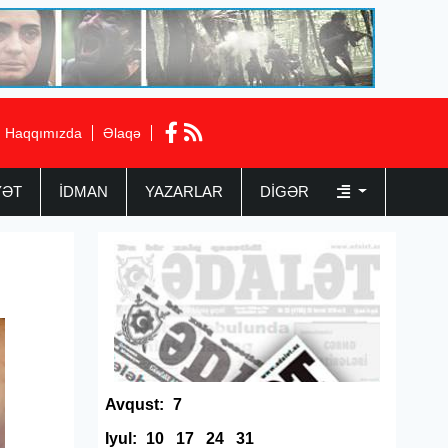
Haqqımızda
Əlaqə
YƏT
İDMAN
YAZARLAR
DIGƏR
Avqust:
7
Iyul:
10
17
24
31