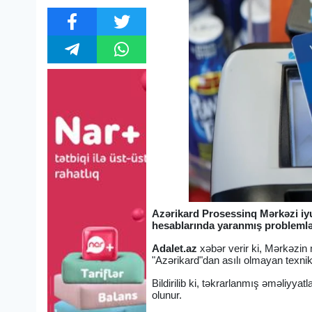
Azərikard Prosessinq Mərkəzi iyu
hesablarında yaranmış problemlə 
Adalet.az
xəbər verir ki, Mərkəzin
"Azərikard"dan asılı olmayan texni
Bildirilib ki, təkrarlanmış əməliyyat
olunur.