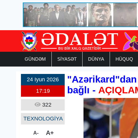
GÜNDƏM
SİYASƏT
DÜNYA
HÜQUQ
"Azərikard"dan
24 Iyun 2026
bağlı -
AÇIQLA
17:19
322
TEXNOLOGİYA
A+
A-