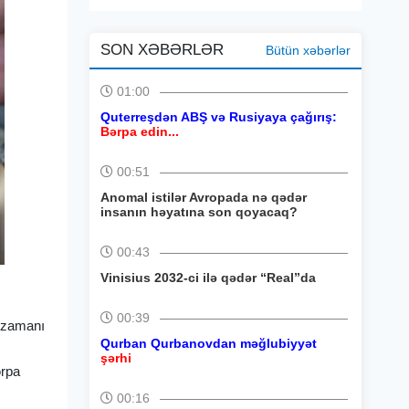
SON XƏBƏRLƏR
Bütün xəbərlər
01:00
Quterreşdən ABŞ və Rusiyaya çağırış:
Bərpa edin...
00:51
Anomal istilər Avropada nə qədər
insanın həyatına son qoyacaq?
00:43
Vinisius 2032-ci ilə qədər “Real”da
00:39
ı zamanı
Qurban Qurbanovdan məğlubiyyət
şərhi
ərpa
00:16