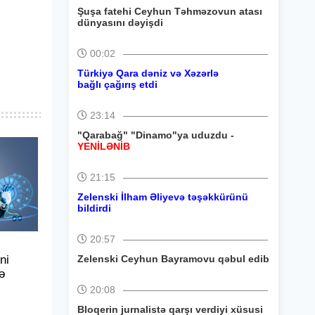
Şuşa fatehi Ceyhun Təhməzovun atası
dünyasını dəyişdi
00:02
Türkiyə Qara dəniz və Xəzərlə
bağlı çağırış etdi
23:14
"Qarabağ" "Dinamo"ya uduzdu -
YENİLƏNİB
21:15
Zelenski İlham Əliyevə təşəkkürünü
bildirdi
20:57
ni
Zelenski Ceyhun Bayramovu qəbul edib
ə
20:08
Bloqerin jurnalistə qarşı verdiyi xüsusi