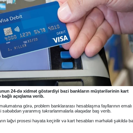
nun 24-də xidmət göstərdiyi bəzi bankların müştərilərinin kart
bağlı açıqlama verib.
 məlumatına görə, problem banklararası hesablaşma fayllarının emal
ki səbəbdən yaranmış təkrarlanmalarla əlaqədar baş verib.
ların ləğvi prosesi həyata keçirilir və kart hesabları mərhələli şəkildə b