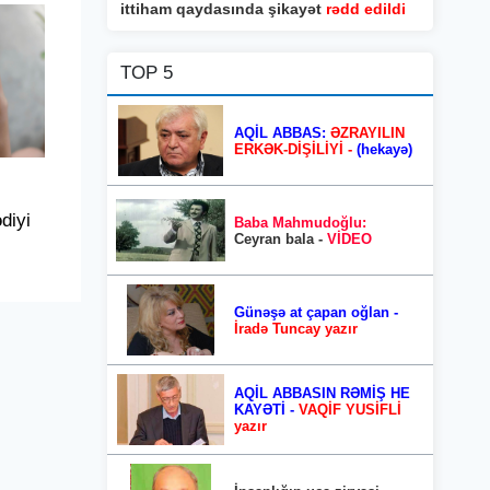
ittiham qaydasında şikayət
rədd edildi
TOP 5
AQİL ABBAS:
ƏZRAYILIN
ERKƏK-DİŞİLİYİ -
(hekayə)
ədiyi
Baba Mahmudoğlu:
Ceyran bala -
VİDEO
Günəşə at çapan oğlan -
İradə Tuncay yazır
AQİL ABBASIN RƏMİŞ HE
KAYƏTİ -
VAQİF YUSİFLİ
yazır