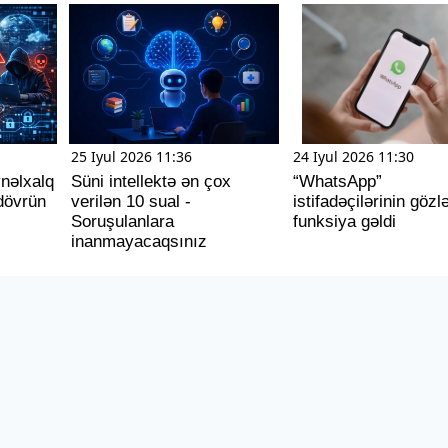
25 Iyul 2026 11:36
24 Iyul 2026 11:30
ynəlxalq
Süni intellektə ən çox
“WhatsApp”
dövrün
verilən 10 sual -
istifadəçilərinin gözl
Soruşulanlara
funksiya gəldi
inanmayacaqsınız