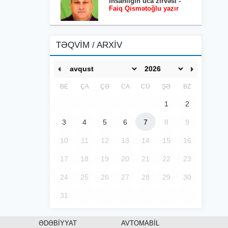
İnsanlığın uca zirvəsi -
Faiq Qismətoğlu yazır
TƏQVİM / ARXİV
BE
ÇA
ÇƏ
CA
CÜ
ŞƏ
BZ
1
2
3
4
5
6
7
8
9
10
11
12
13
14
15
16
17
18
19
20
21
22
23
24
25
26
27
28
29
30
31
ƏDƏBİYYAT
AVTOMABİL