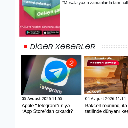
"Məsələ yaxın zamanlarda tam həlli
DIGƏR XƏBƏRLƏR
05 Avqust 2026 11:55
04 Avqust 2026 11:14
Apple “Telegram”ı niyə
Bakcell rouminqi ilə
“App Store”dan çıxardı?
tətilində dünyanı kəş