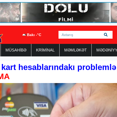
Bakı -°C
MÜSAHİBƏ
KRİMİNAL
MƏMLƏKƏT
MƏDƏNİY
 kart hesablarındakı problemlə
MA