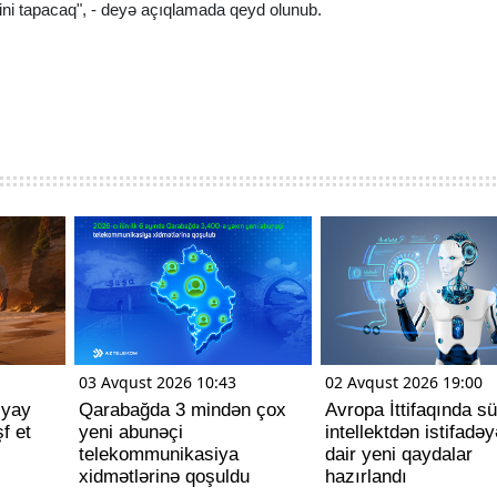
ni tapacaq", - deyə açıqlamada qeyd olunub.
03 Avqust 2026 10:43
02 Avqust 2026 19:00
 yay
Qarabağda 3 mindən çox
Avropa İttifaqında sü
f et
yeni abunəçi
intellektdən istifadəy
telekommunikasiya
dair yeni qaydalar
xidmətlərinə qoşuldu
hazırlandı