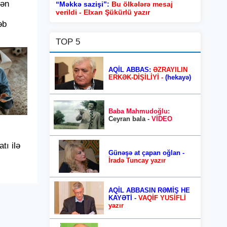
dən
“Məkkə sazişi”:
Bu ölkələrə mesaj
verildi - Elxan Şükürlü yazır
əb
TOP 5
AQİL ABBAS:
ƏZRAYILIN
ERKƏK-DİŞİLİYİ -
(hekayə)
Baba Mahmudoğlu:
Ceyran bala -
VİDEO
tı ilə
Günəşə at çapan oğlan -
İradə Tuncay yazır
AQİL ABBASIN RƏMİŞ HE
KAYƏTİ -
VAQİF YUSİFLİ
yazır