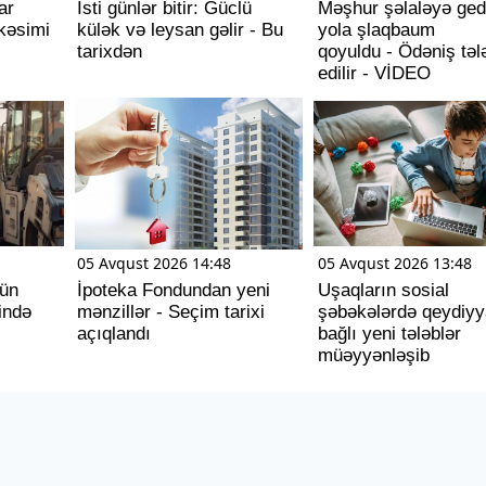
ar
İsti günlər bitir: Güclü
Məşhur şəlaləyə ge
kəsimi
külək və leysan gəlir - Bu
yola şlaqbaum
tarixdən
qoyuldu - Ödəniş təl
edilir - VİDEO
05 Avqust 2026 14:48
05 Avqust 2026 13:48
tün
İpoteka Fondundan yeni
Uşaqların sosial
ində
mənzillər - Seçim tarixi
şəbəkələrdə qeydiyya
açıqlandı
bağlı yeni tələblər
müəyyənləşib