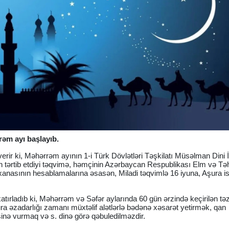
əm ayı başlayıb.
erir ki, Məhərrəm ayının 1-i Türk Dövlətləri Təşkilatı Müsəlman Dini 
in tərtib etdiyi təqvimə, həmçinin Azərbaycan Respublikası Elm və Təh
xanasının hesablamalarına əsasən, Miladi təqvimlə 16 iyuna, Aşura i
atırladıb ki, Məhərrəm və Səfər aylarında 60 gün ərzində keçirilən tə
ra əzadarlığı zamanı müxtəlif alətlərlə bədənə xəsarət yetirmək, qan
nə vurmaq və s. dinə görə qəbuledilməzdir.