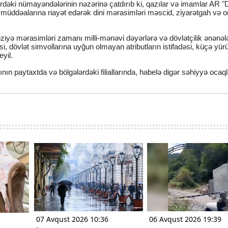
dəki nümayəndələrinin nəzərinə çatdırıb ki, qazılar və imamlar AR "D
müddəalarına riayət edərək dini mərasimləri məscid, ziyarətgah və o
iyə mərasimləri zamanı milli-mənəvi dəyərlərə və dövlətçilik ənənəl
əsi, dövlət simvollarına uyğun olmayan atributların istifadəsi, küçə yürü
eyil.
kının paytaxtda və bölgələrdəki filiallarında, habelə digər səhiyyə ocaq
07 Avqust 2026 10:36
06 Avqust 2026 19:39