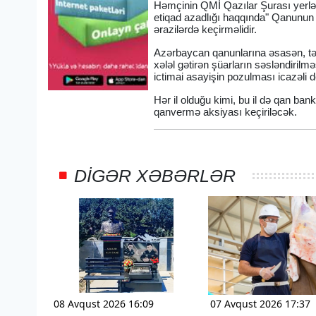
Həmçinin QMİ Qazılar Şurası yerlər
etiqad azadlığı haqqında" Qanunun 
ərazilərdə keçirməlidir.
Azərbaycan qanunlarına əsasən, təz
xələl gətirən şüarların səsləndirilm
ictimai asayişin pozulması icazəli d
Hər il olduğu kimi, bu il də qan ban
qanvermə aksiyası keçiriləcək.
DIGƏR XƏBƏRLƏR
08 Avqust 2026 16:09
07 Avqust 2026 17:37