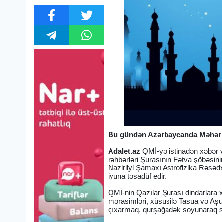
Bu gündən Azərbaycanda Məhərr
Adalet.az
QMİ-yə istinadən xəbər v
rəhbərləri Şurasının Fətva şöbəsin
Nazirliyi Şamaxı Astrofizika Rəsəd
iyuna təsadüf edir.
QMİ-nin Qazılar Şurası dindarlara x
mərasimləri, xüsusilə Tasua və Aşu
çıxarmaq, qurşağadək soyunaraq si