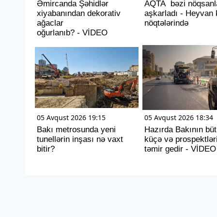
Əmircanda Şəhidlər
AQTA bəzi nöqsanl
xiyabanından dekorativ
aşkarladı - Heyvan 
ağaclar
nöqtələrində
oğurlanıb? - VİDEO
05 Avqust 2026 19:15
05 Avqust 2026 18:34
Bakı metrosunda yeni
Hazırda Bakının bü
tunellərin inşası nə vaxt
küçə və prospektlər
bitir?
təmir gedir - VİDEO