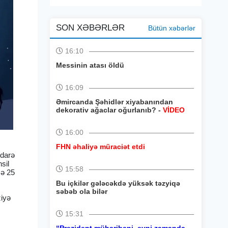
SON XƏBƏRLƏR
Bütün xəbərlər
16:10
Messinin atası öldü
16:09
Əmircanda Şəhidlər xiyabanından
dekorativ ağaclar oğurlanıb? -
VİDEO
16:00
FHN əhaliyə müraciət etdi
İdarə
sil
15:58
sə 25
Bu içkilər gələcəkdə yüksək təzyiqə
səbəb ola bilər
ziyə
15:31