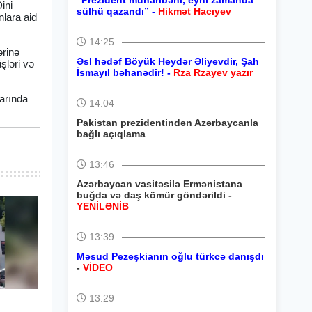
“Prezident müharibəni, eyni zamanda
ini
sülhü qazandı” -
Hikmət Hacıyev
nlara aid
14:25
ərinə
Əsl hədəf Böyük Heydər Əliyevdir, Şah
şləri və
İsmayıl bəhanədir! -
Rza Rzayev yazır
larında
14:04
Pakistan prezidentindən Azərbaycanla
bağlı açıqlama
13:46
Azərbaycan vasitəsilə Ermənistana
buğda və daş kömür göndərildi -
YENİLƏNİB
13:39
Məsud Pezeşkianın oğlu türkcə danışdı
-
VİDEO
13:29