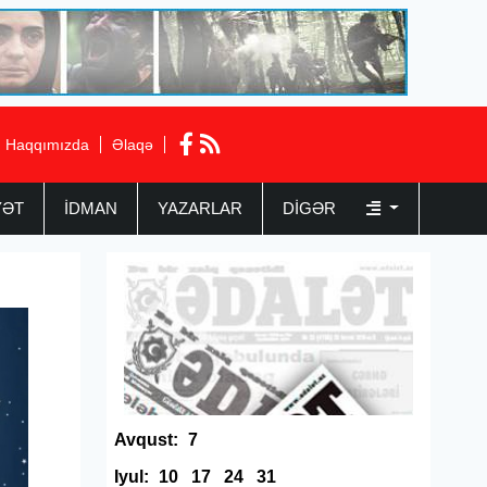
Haqqımızda
Əlaqə
YƏT
İDMAN
YAZARLAR
DIGƏR
Avqust:
7
Iyul:
10
17
24
31