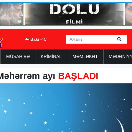
Bakı -°C
MÜSAHİBƏ
KRİMİNAL
MƏMLƏKƏT
MƏDƏNİY
Məhərrəm ayı
BAŞLADI