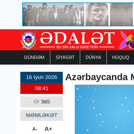
GÜNDƏM
SİYASƏT
DÜNYA
HÜQUQ
Azərbaycanda 
16 Iyun 2026
08:41
365
MƏMLƏKƏT
A+
A-