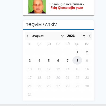
İnsanlığın uca zirvəsi -
Faiq Qismətoğlu yazır
TƏQVİM / ARXİV
BE
ÇA
ÇƏ
CA
CÜ
ŞƏ
BZ
1
2
3
4
5
6
7
8
9
10
11
12
13
14
15
16
17
18
19
20
21
22
23
24
25
26
27
28
29
30
31