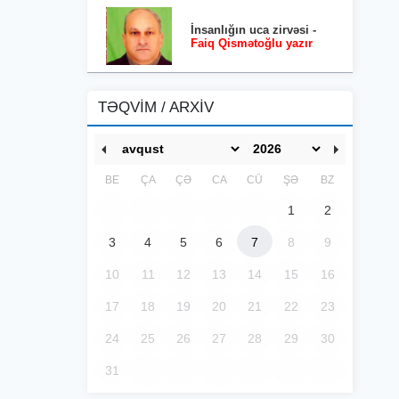
İnsanlığın uca zirvəsi -
Faiq Qismətoğlu yazır
TƏQVİM / ARXİV
BE
ÇA
ÇƏ
CA
CÜ
ŞƏ
BZ
1
2
3
4
5
6
7
8
9
10
11
12
13
14
15
16
17
18
19
20
21
22
23
24
25
26
27
28
29
30
31