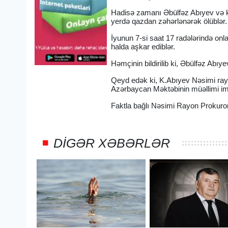
Hadisə zamanı Əbülfəz Abıyev və k
yerdə qazdan zəhərlənərək ölüblər.
İyunun 7-si saat 17 radələrində onl
halda aşkar ediblər.
Həmçinin bildirilib ki, Əbülfəz Abıy
Qeyd edək ki, K.Abıyev Nəsimi rayon
Azərbaycan Məktəbinin müəllimi im
Faktla bağlı Nəsimi Rayon Prokuror
DIGƏR XƏBƏRLƏR