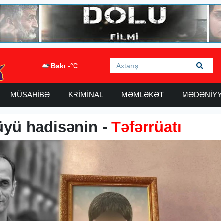
Bakı -°C
MÜSAHİBƏ
KRİMİNAL
MƏMLƏKƏT
MƏDƏNİY
üyü hadisənin -
Təfərrüatı