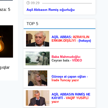
09:29
əza: 5
Aqil Abbasın Rəmiş oğurluğu
TOP 5
AQİL ABBAS:
ƏZRAYILIN
ERKƏK-DİŞİLİYİ -
(hekayə)
Baba Mahmudoğlu:
Ceyran bala -
VİDEO
şıqlar
Günəşə at çapan oğlan -
İradə Tuncay yazır
AQİL ABBASIN RƏMİŞ HE
KAYƏTİ -
VAQİF YUSİFLİ
yazır