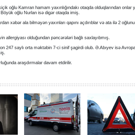
içik oğlu Kamran hamam yaxınlığındakı otaqda olduqlarından onlar ya
 Böyük oğlu Nurlan isə digər otaqda imiş.
ardan xəbər ala bilməyən yaxınları qapını açdırıblar və ata ilə 2 oğlu
evin allergiyası olduğundan pəncərələri bağlı saxlayıbmış.
 247 saylı orta məktəbin 7-ci sinif şagirdi olub. Ə.Abıyev isə Avrop
iş.
luğunda araşdırmalar davam etdirilir.