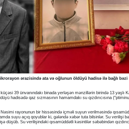
krorayon ərazisində ata və oğlunun öldüyü hadisə ilə bağlı bəzi
r küçəsi 39 ünvanındakı binada yerləşən mənzillərin birində 13 yaşlı
ldüyü hadisədə qaz sızmasının hamamdakı su qızdırıcısına (“ptiminu
cə Nəsimi rayonunun bir hissəsində içməli suyun verilməsində qısamüd
mda suyu açıq qoyublar ki, gələndə xəbər tuta bilsinlər. Su verilişi b
şə düşüb. Su verilişindəki qısamüddətli kəsintilər səbəbindən qızdırı