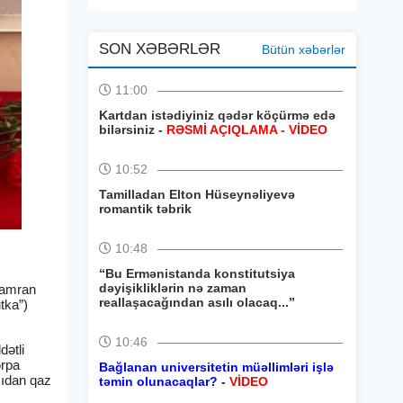
SON XƏBƏRLƏR
Bütün xəbərlər
11:00
Kartdan istədiyiniz qədər köçürmə edə
bilərsiniz -
RƏSMİ AÇIQLAMA - VİDEO
10:52
Tamilladan Elton Hüseynəliyevə
romantik təbrik
10:48
“Bu Ermənistanda konstitutsiya
dəyişikliklərin nə zaman
 Kamran
reallaşacağından asılı olacaq...”
tka”)
10:46
dətli
ərpa
Bağlanan universitetin müəllimləri işlə
cıdan qaz
təmin olunacaqlar? -
VİDEO