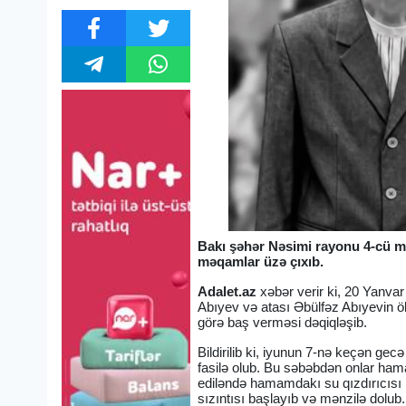
Bakı şəhər Nəsimi rayonu 4-cü mi
məqamlar üzə çıxıb.
Adalet.az
xəbər verir ki, 20 Yanva
Abıyev və atası Əbülfəz Abıyevin ö
görə baş verməsi dəqiqləşib.
Bildirilib ki, iyunun 7-nə keçən ge
fasilə olub. Bu səbəbdən onlar hama
ediləndə hamamdakı su qızdırıcısı i
sızıntısı başlayıb və mənzilə dolub.