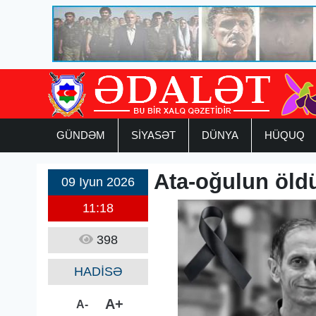
GÜNDƏM
SİYASƏT
DÜNYA
HÜQUQ
Ata-oğulun öld
09 Iyun 2026
11:18
398
HADİSƏ
A+
A-