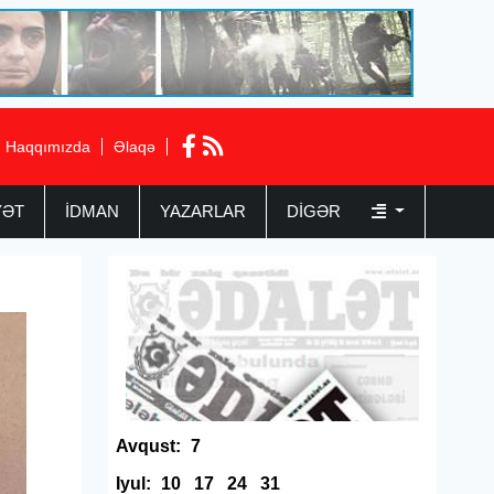
Haqqımızda
Əlaqə
YƏT
İDMAN
YAZARLAR
DIGƏR
Avqust:
7
Iyul:
10
17
24
31