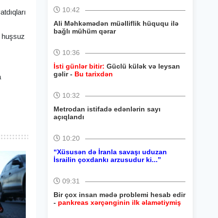
10:42
tdıqları
Ali Məhkəmədən müəlliflik hüququ ilə
bağlı mühüm qərar
nu huşsuz
10:36
İsti günlər bitir:
Güclü külək və leysan
gəlir -
Bu tarixdən
a
10:32
Metrodan istifadə edənlərin sayı
açıqlandı
10:20
“Xüsusən də İranla savaşı uduzan
İsrailin çoxdankı arzusudur ki...”
09:31
Bir çox insan mədə problemi hesab edir
-
pankreas xərçənginin ilk əlamətiymiş