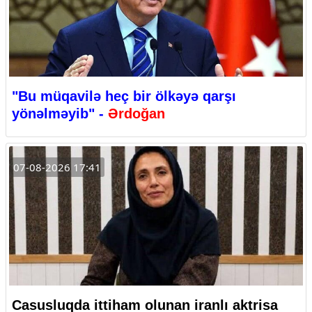
"Bu müqavilə heç bir ölkəyə qarşı
yönəlməyib" -
Ərdoğan
07-08-2026 17:41
Casusluqda ittiham olunan iranlı aktrisa