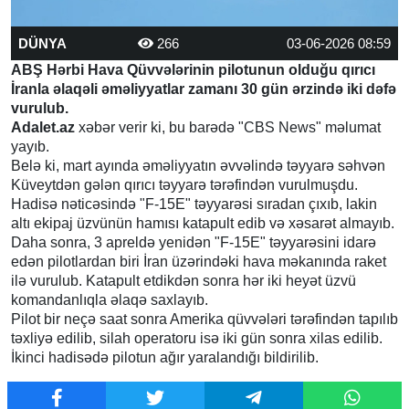
DÜNYA
266
03-06-2026 08:59
ABŞ Hərbi Hava Qüvvələrinin pilotunun olduğu qırıcı
İranla əlaqəli əməliyyatlar zamanı 30 gün ərzində iki dəfə
vurulub.
Adalet.az
xəbər verir ki, bu barədə "CBS News" məlumat
yayıb.
Belə ki, mart ayında əməliyyatın əvvəlində təyyarə səhvən
Küveytdən gələn qırıcı təyyarə tərəfindən vurulmuşdu.
Hadisə nəticəsində "F-15E" təyyarəsi sıradan çıxıb, lakin
altı ekipaj üzvünün hamısı katapult edib və xəsarət almayıb.
Daha sonra, 3 apreldə yenidən "F-15E" təyyarəsini idarə
edən pilotlardan biri İran üzərindəki hava məkanında raket
ilə vurulub. Katapult etdikdən sonra hər iki heyət üzvü
komandanlıqla əlaqə saxlayıb.
Pilot bir neçə saat sonra Amerika qüvvələri tərəfindən tapılıb
təxliyə edilib, silah operatoru isə iki gün sonra xilas edilib.
İkinci hadisədə pilotun ağır yaralandığı bildirilib.