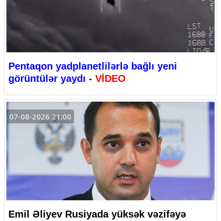
Pentaqon yadplanetlilərlə bağlı yeni
görüntülər yaydı -
VİDEO
07-08-2026 21:00
Emil Əliyev Rusiyada yüksək vəzifəyə