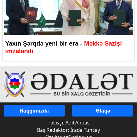
Yaxın Şərqdə yeni bir era -
Məkkə Sazişi
imzalandı
Haqqımızda
Əlaqə
Təsisçi: Aqil Abbas
Baş Redaktor: İradə Tuncay