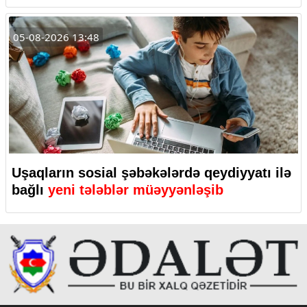
05-08-2026 13:48
Uşaqların sosial şəbəkələrdə qeydiyyatı ilə
bağlı
yeni tələblər müəyyənləşib