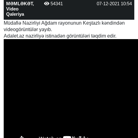
MƏMLƏKƏT,
54341
07-12-2021 10:54
Video
Qaleriya
Müdafiə Nazirliyi Ağdam rayonunun Keştazlı kəndindən
videogörüntülər yayıb.
Adalet.az nazirliyə istinadən görüntüləri təqdim edir.