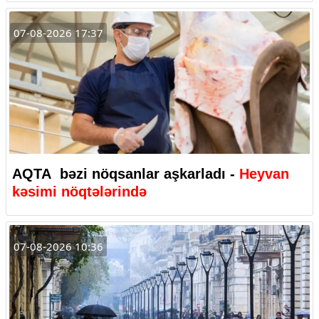
07-08-2026 17:37
AQTA bəzi nöqsanlar aşkarladı -
Heyvan
kəsimi nöqtələrində
07-08-2026 10:36