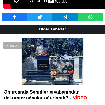
Digər Xəbərlər
08-08-2026 16:09
Əmircanda Şəhidlər xiyabanından
dekorativ ağaclar oğurlanıb? -
VİDEO