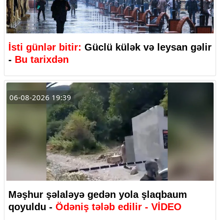
İsti günlər bitir:
Güclü külək və leysan gəlir
-
Bu tarixdən
06-08-2026 19:39
Məşhur şəlaləyə gedən yola şlaqbaum
qoyuldu -
Ödəniş tələb edilir - VİDEO