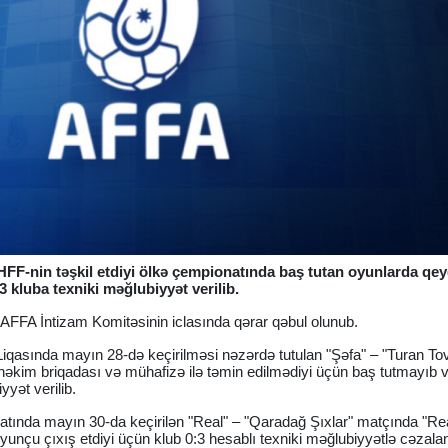
FF-nin təşkil etdiyi ölkə çempionatında baş tutan oyunlarda qe
 kluba texniki məğlubiyyət verilib.
 AFFA İntizam Komitəsinin iclasında qərar qəbul olunub.
qasında mayın 28-də keçirilməsi nəzərdə tutulan "Şəfa" – "Turan To
həkim briqadası və mühafizə ilə təmin edilmədiyi üçün baş tutmayıb 
yyət verilib.
natında mayın 30-da keçirilən "Real" – "Qaradağ Şıxlar" matçında "Re
unçu çıxış etdiyi üçün klub 0:3 hesablı texniki məğlubiyyətlə cəzaland