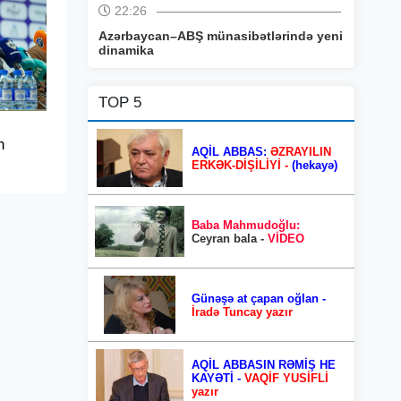
22:26
Azərbaycan–ABŞ münasibətlərində yeni
dinamika
TOP 5
n
AQİL ABBAS:
ƏZRAYILIN
ERKƏK-DİŞİLİYİ -
(hekayə)
Baba Mahmudoğlu:
Ceyran bala -
VİDEO
Günəşə at çapan oğlan -
İradə Tuncay yazır
AQİL ABBASIN RƏMİŞ HE
KAYƏTİ -
VAQİF YUSİFLİ
yazır