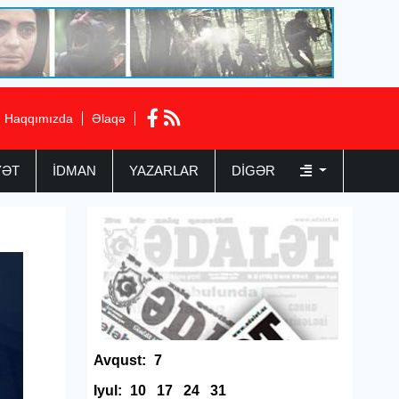
Haqqımızda
Əlaqə
YƏT
İDMAN
YAZARLAR
DIGƏR
Avqust:
7
Iyul:
10
17
24
31