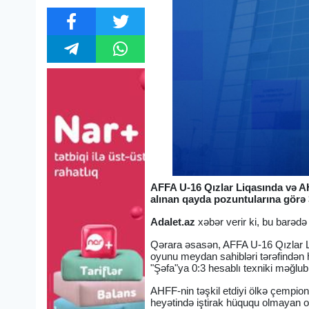
AFFA U-16 Qızlar Liqasında və AH
alınan qayda pozuntularına görə 3
Adalet.az
xəbər verir ki, bu barədə
Qərara əsasən, AFFA U-16 Qızlar Li
oyunu meydan sahibləri tərəfindən 
"Şəfa"ya 0:3 hesablı texniki məğlubi
AHFF-nin təşkil etdiyi ölkə çempio
heyətində iştirak hüququ olmayan oy