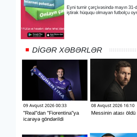
Eyni turnir çərçivəsində mayın 31-d
iştirak hüququ olmayan futbolçu oy
DIGƏR XƏBƏRLƏR
09 Avqust 2026 00:33
08 Avqust 2026 16:10
"Real"dan "Fiorentina"ya
Messinin atası öldü
icarəyə göndərildi