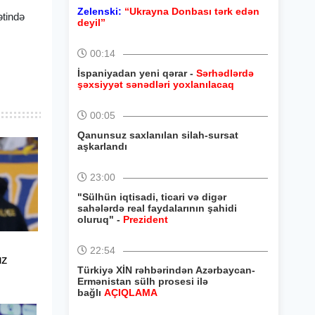
Zelenski:
“Ukrayna Donbası tərk edən
ətində
deyil”
00:14
İspaniyadan yeni qərar -
Sərhədlərdə
şəxsiyyət sənədləri yoxlanılacaq
00:05
Qanunsuz saxlanılan silah-sursat
aşkarlandı
23:00
"Sülhün iqtisadi, ticari və digər
sahələrdə real faydalarının şahidi
oluruq" -
Prezident
22:54
uz
Türkiyə XİN rəhbərindən Azərbaycan-
Ermənistan sülh prosesi ilə
bağlı
AÇIQLAMA