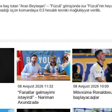
ə baş tutan "Aran Beyləqan" – "Füzuli" görüşündə isə "Füzuli"nin hey
nadığı üçün komandaya 0:3 hesablı texniki məğlubiyyət verilib.
08 Avqust 2026 11:32
08 Avqust 2026 10:00
“Fanatlar gəlməyimi
Mövsümə Ronaldos
istəyirdi” - Nəriman
başlayacaqlar
Axundzadə