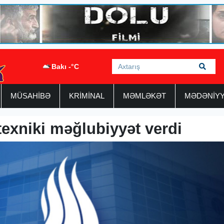
Bakı -°C
MÜSAHİBƏ
KRİMİNAL
MƏMLƏKƏT
MƏDƏNİY
exniki məğlubiyyət verdi