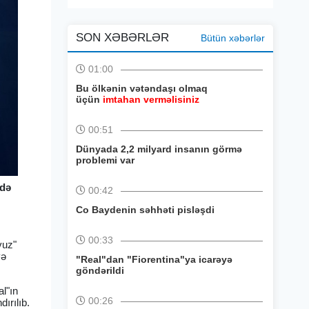
SON XƏBƏRLƏR
Bütün xəbərlər
01:00
Bu ölkənin vətəndaşı olmaq
üçün
imtahan verməlisiniz
00:51
Dünyada 2,2 milyard insanın görmə
problemi var
ydə
00:42
Co Baydenin səhhəti pisləşdi
00:33
vuz"
və
"Real"dan "Fiorentina"ya icarəyə
göndərildi
al"ın
00:26
ırılıb.