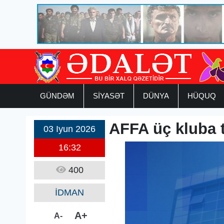
GÜNDƏM
SİYASƏT
DÜNYA
HÜQUQ
AFFA üç kluba t
03 Iyun 2026
16:32
400
İDMAN
A+
A-