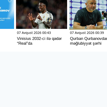
07 Avqust 2026 00:43
07 Avqust 2026 00:39
Vinisius 2032-ci ilə qədər
Qurban Qurbanovda
“Real”da
məğlubiyyət şərhi