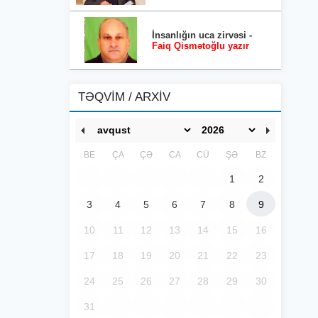
İnsanlığın uca zirvəsi -
Faiq Qismətoğlu yazır
TƏQVİM / ARXİV
BE
ÇA
ÇƏ
CA
CÜ
ŞƏ
BZ
1
2
3
4
5
6
7
8
9
10
11
12
13
14
15
16
17
18
19
20
21
22
23
24
25
26
27
28
29
30
31